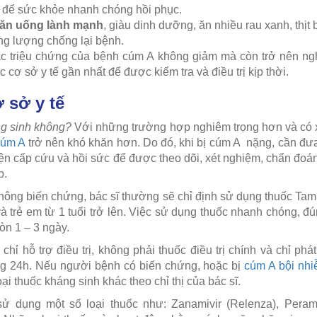
để sức khỏe nhanh chóng hồi phục.
 ăn uống lành mạnh
, giàu dinh dưỡng, ăn nhiều rau xanh, thịt
ng lượng chống lại bệnh.
ác triệu chứng của bệnh cúm A không giảm mà còn trở nên ng
cơ sở y tế gần nhất để được kiểm tra và điều trị kịp thời.
ơ sở y tế
g sinh không?
Với những trường hợp nghiêm trọng hơn và có x
 cúm A
trở nên khó khăn hơn. Do đó, khi bị cúm A nặng, cần đ
iện cấp cứu và hồi sức để được theo dõi, xét nghiệm, chẩn đoá
p.
không biến chứng, bác sĩ thường sẽ chỉ định sử dụng thuốc Tami
à trẻ em từ 1 tuổi trở lên. Việc sử dụng thuốc nhanh chóng, đ
còn 1 – 3 ngày.
 chỉ hỗ trợ điều trị, không phải thuốc điều trị chính và chỉ phá
g 24h. Nếu người bệnh có biến chứng, hoặc bị
cúm A bội nh
loại thuốc kháng sinh khác theo chỉ thị của bác sĩ.
sử dụng một số loại thuốc như: Zanamivir (Relenza), Peramiv