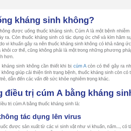
ống kháng sinh không?
i không được uống thuốc kháng sinh. Cúm A là một bệnh nhiễm
gây ra. Còn thuốc kháng sinh có tác dụng ức chế và kìm hãm sự
o vi khuẩn gây ra nên thuốc kháng sinh không có khả năng ứ
ra khỏi cơ thể, cũng không phải là một trong những phương pháp
h hơn.
 kháng sinh không cần thiết khi bị
cúm A
còn có thể gây ra nh
không giúp cải thiện tình trạng bệnh, thuốc kháng sinh còn có th
ể trẻ, dẫn đến các vấn đề sức khỏe nghiêm trọng khác.
g điều trị cúm A bằng kháng sin
iều trị cúm A bằng thuốc kháng sinh là:
không tác dụng lên virus
huốc được sản xuất từ các vi sinh vật như vi khuẩn, nấm..., có 