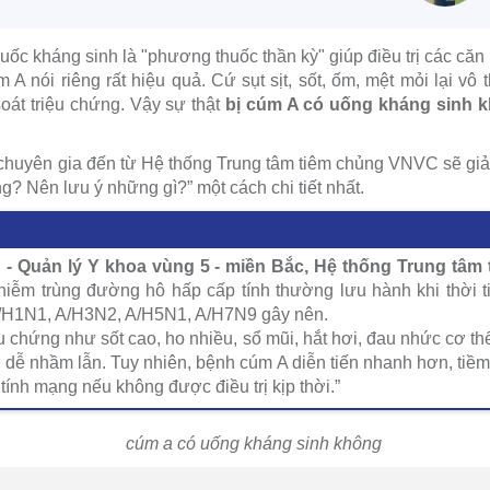
huốc kháng sinh là "phương thuốc thần kỳ" giúp điều trị các c
 A nói riêng rất hiệu quả. Cứ sụt sịt, sốt, ốm, mệt mỏi lại vô
soát triệu chứng. Vậy sự thật
bị cúm A có uống kháng sinh 
, chuyên gia đến từ Hệ thống Trung tâm tiêm chủng VNVC sẽ giả
? Nên lưu ý những gì?” một cách chi tiết nhất.
- Quản lý Y khoa vùng 5 - miền Bắc, Hệ thống Trung tâ
nhiễm trùng đường hô hấp cấp tính thường lưu hành khi thời t
/H1N1, A/H3N2, A/H5N1, A/H7N9 gây nên.
u chứng như sốt cao, ho nhiều, sổ mũi, hắt hơi, đau nhức cơ 
 dễ nhầm lẫn. Tuy nhiên, bệnh cúm A diễn tiến nhanh hơn, tiề
tính mạng nếu không được điều trị kịp thời.”