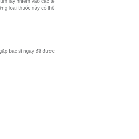
cúm lây nhiễm vào các tế
ng loại thuốc này có thể
gặp bác sĩ ngay để được