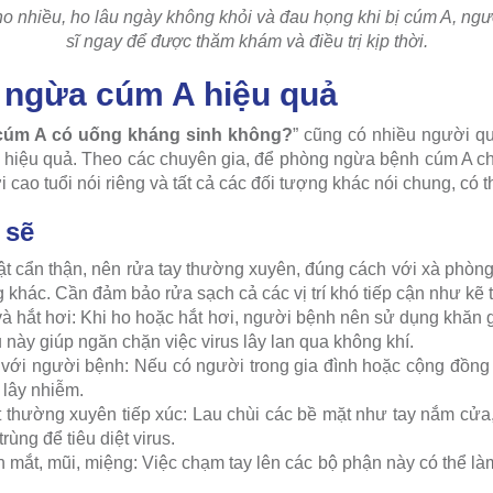
ho nhiều, ho lâu ngày không khỏi và đau họng khi bị cúm A, ng
sĩ ngay để được thăm khám và điều trị kịp thời.
 ngừa cúm A hiệu quả
cúm A có uống kháng sinh không?
” cũng có nhiều người 
hiệu quả. Theo các chuyên gia, để phòng ngừa bệnh cúm A ch
 cao tuổi nói riêng và tất cả các đối tượng khác nói chung, có 
 sẽ
ật cẩn thận, nên rửa tay thường xuyên, đúng cách với xà phòn
khác. Cần đảm bảo rửa sạch cả các vị trí khó tiếp cận như kẽ t
à hắt hơi: Khi ho hoặc hắt hơi, người bệnh nên sử dụng khăn 
 này giúp ngăn chặn việc virus lây lan qua không khí.
 với người bệnh: Nếu có người trong gia đình hoặc cộng đồng 
 lây nhiễm.
 thường xuyên tiếp xúc: Lau chùi các bề mặt như tay nắm cửa, 
rùng để tiêu diệt virus.
 mắt, mũi, miệng: Việc chạm tay lên các bộ phận này có thể là