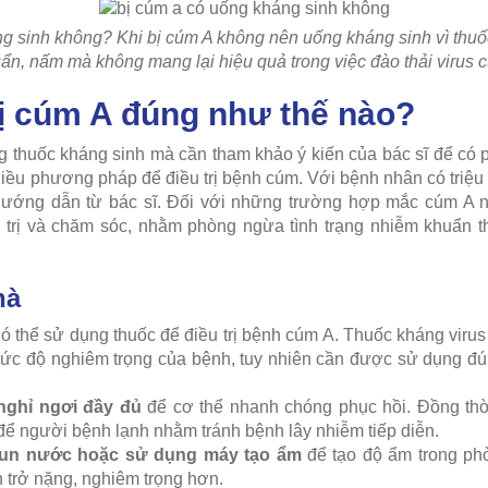
g sinh không? Khi bị cúm A không nên uống kháng sinh vì thuốc 
ẩn, nấm mà không mang lại hiệu quả trong việc đào thải virus 
rị cúm A đúng như thế nào?
 thuốc kháng sinh mà cần tham khảo ý kiến của bác sĩ để có 
hiều phương pháp để điều trị bệnh cúm. Với bệnh nhân có triệu
eo hướng dẫn từ bác sĩ. Đối với những trường hợp mắc cúm A
 trị và chăm sóc, nhằm phòng ngừa tình trạng nhiễm khuẩn t
hà
 thể sử dụng thuốc để điều trị bệnh cúm A. Thuốc kháng virus 
ức độ nghiêm trọng của bệnh, tuy nhiên cần được sử dụng đú
nghỉ ngơi đầy đủ
để cơ thể nhanh chóng phục hồi. Đồng thờ
để người bệnh lạnh nhằm tránh bệnh lây nhiễm tiếp diễn.
hun nước hoặc sử dụng máy tạo ẩm
để tạo độ ẩm trong phò
h trở nặng, nghiêm trọng hơn.