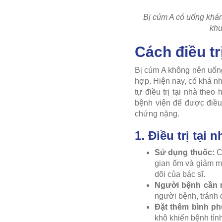
Bị cúm A có uống khán
khu
Cách điều t
Bị cúm A không nên uống
hợp. Hiện nay, có khá n
tự điều trị tại nhà th
bệnh viện để được điều
chứng nặng.
1. Điều trị tại n
Sử dụng thuốc:
Có
gian ốm và giảm m
dõi của bác sĩ.
Người bệnh cần 
người bệnh, tránh 
Đặt thêm bình p
khô khiến bệnh tìn