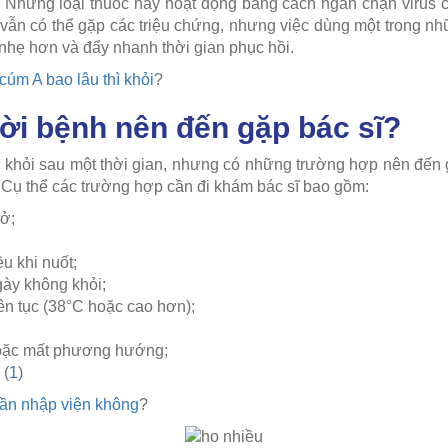
) Những loại thuốc này hoạt động bằng cách ngăn chặn virus 
ẫn có thể gặp các triệu chứng, nhưng việc dùng một trong nhữ
 nhẹ hơn và đẩy nhanh thời gian phục hồi.
 cúm A bao lâu thì khỏi
?
ời bệnh nên đến gặp bác sĩ?
 khỏi sau một thời gian, nhưng có những trường hợp nên đến 
i. Cụ thể các trường hợp cần đi khám bác sĩ bao gồm:
ở;
u khi nuốt;
gày không khỏi;
iên tục (38°C hoặc cao hơn);
hoặc mất phương hướng;
 (
1
)
cần nhập viện không
?