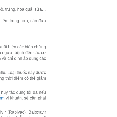
 bò, trứng, hoa quả, sữa…
hiêm trọng hơn, cần đưa
uất hiện các biến chứng
ưa người bệnh đến các cơ
n và chỉ định áp dụng các
flu. Loại thuốc này được
úng thời điểm có thể giảm
t huy tác dụng tối đa nếu
iễm
vi khuẩn, sẽ cần phải
ir (Rapivac), Baloxavir