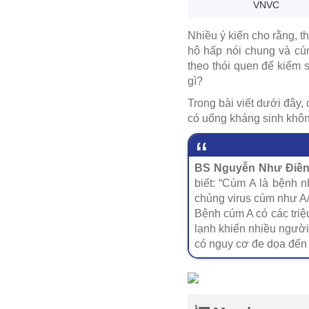
VNVC
Nhiều ý kiến cho rằng, t
hô hấp nói chung và cúm
theo thói quen để kiểm 
gì?
Trong bài viết dưới đây
có uống kháng sinh không
BS Nguyễn Như Điền 
biết: “Cúm A là bệnh 
chủng virus cúm như A
Bệnh cúm A có các triệ
lạnh khiến nhiều người
có nguy cơ đe dọa đến 