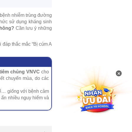
ăn bệnh nhiễm trùng đường
 thức sử dụng kháng sinh
không?
Cần lưu ý những
i đáp thắc mắc “Bị cúm A
m tiêm chủng VNVC
cho
×
iết chuyển mùa, do các
thể… giống với bệnh cảm
m ẩn nhiều nguy hiểm và