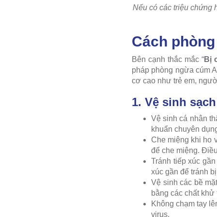
Nếu có các triệu chứng 
Cách phòng
Bên cạnh thắc mắc “
Bị 
pháp phòng ngừa cúm A 
cơ cao như trẻ em, người
1. Vệ sinh sạch
Vệ sinh cá nhân th
khuẩn chuyên dụng 
Che miệng khi ho v
để che miệng. Điều
Tránh tiếp xúc gần
xúc gần để tránh bị
Vệ sinh các bề mặt
bằng các chất khử t
Không chạm tay lên
virus.