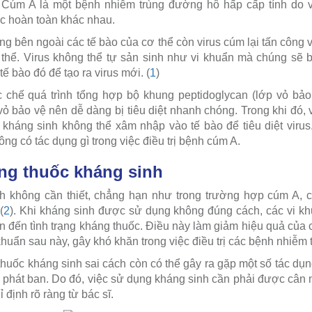
 Cúm A là một bệnh nhiễm trùng đường hô hấp cấp tính do vi
úc hoàn toàn khác nhau.
ng bên ngoài các tế bào của cơ thể còn virus cúm lại tấn công 
 thể. Virus không thể tự sản sinh như vi khuẩn mà chúng sẽ
tế bào đó để tạo ra virus mới. (
1
)
 chế quá trình tổng hợp bộ khung peptidoglycan (lớp vỏ bảo 
ỏ bảo vệ nên dễ dàng bị tiêu diệt nhanh chóng. Trong khi đó, v
 kháng sinh không thể xâm nhập vào tế bào để tiêu diệt virus
ng có tác dụng gì trong việc điều trị bệnh cúm A.
ng thuốc kháng sinh
h không cần thiết, chẳng hạn như trong trường hợp cúm A, có
(
2
). Khi kháng sinh được sử dụng không đúng cách, các vi khu
n đến tình trạng kháng thuốc. Điều này làm giảm hiệu quả của 
khuẩn sau này, gây khó khăn trong việc điều trị các bệnh nhiễm 
thuốc kháng sinh sai cách còn có thể gây ra gặp một số tác 
, phát ban. Do đó, việc sử dụng kháng sinh cần phải được cân 
 định rõ ràng từ bác sĩ.