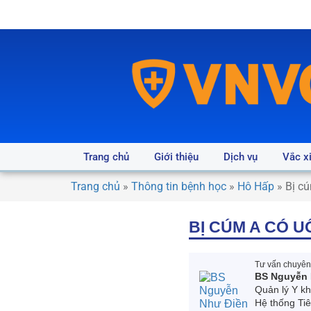
Trang chủ
Giới thiệu
Dịch vụ
Vắc x
Trang chủ
»
Thông tin bệnh học
»
Hô Hấp
»
Bị c
BỊ CÚM A CÓ 
Tư vấn chuyên 
BS Nguyễn 
Quản lý Y k
Hệ thống Ti