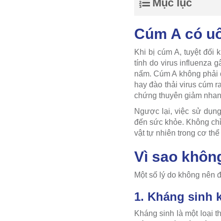
Mục lục
Cúm A có u
Khi bị cúm A, tuyệt đố
tính do virus influenza 
nấm. Cúm A không phải d
hay đào thải virus cúm 
chứng thuyên giảm nhan
Ngược lại, việc sử dụng
đến sức khỏe. Không chỉ 
vật tự nhiên trong cơ th
Vì sao khôn
Một số lý do không nên đ
1. Kháng sinh 
Kháng sinh là một loại t