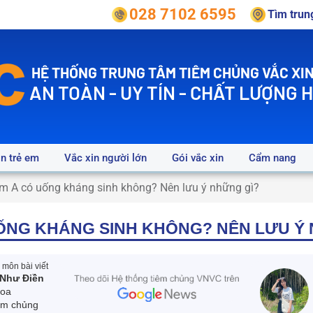
028 7102 6595
Tìm tru
HỆ THỐNG TRUNG TÂM TIÊM CHỦNG VẮC XIN
AN TOÀN - UY TÍN - CHẤT LƯỢNG 
in trẻ em
Vắc xin người lớn
Gói vắc xin
Cẩm nang
úm A có uống kháng sinh không? Nên lưu ý những gì?
UỐNG KHÁNG SINH KHÔNG? NÊN LƯU Ý
môn bài viết
Như Điền
hoa
êm chủng