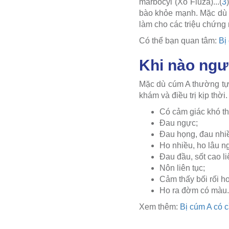
marbocyl (Xo Fluza)...(
3
bào khỏe mạnh. Mặc dù v
làm cho các triệu chứng
Có thể bạn quan tâm:
Bị
Khi nào ngư
Mặc dù cúm A thường tự
khám và điều trị kịp thờ
Có cảm giác khó th
Đau ngực;
Đau họng, đau nhiề
Ho nhiều, ho lâu n
Đau đầu, sốt cao l
Nôn liên tục;
Cảm thấy bối rối 
Ho ra đờm có màu.
Xem thêm:
Bị cúm A có 