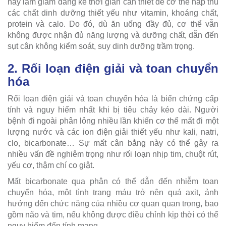
này làm giảm đáng kể thời gian cần thiết để cơ thể hấp thu
các chất dinh dưỡng thiết yếu như vitamin, khoáng chất,
protein và calo. Do đó, dù ăn uống đầy đủ, cơ thể vẫn
không được nhận đủ năng lượng và dưỡng chất, dẫn đến
sụt cân không kiểm soát, suy dinh dưỡng trầm trọng.
2. Rối loạn điện giải và toan chuyển
hóa
Rối loạn điện giải và toan chuyển hóa là biến chứng cấp
tính và nguy hiểm nhất khi bị tiêu chảy kéo dài. Người
bệnh đi ngoài phân lỏng nhiều lần khiến cơ thể mất đi một
lượng nước và các ion điện giải thiết yếu như kali, natri,
clo, bicarbonate… Sự mất cân bằng này có thể gây ra
nhiều vấn đề nghiêm trọng như rối loạn nhịp tim, chuột rút,
yếu cơ, thậm chí co giật.
Mất bicarbonate qua phân có thể dẫn đến nhiễm toan
chuyển hóa, một tình trạng máu trở nên quá axit, ảnh
hưởng đến chức năng của nhiều cơ quan quan trọng, bao
gồm não và tim, nếu không được điều chỉnh kịp thời có thể
nguy hiểm đến tính mạng.