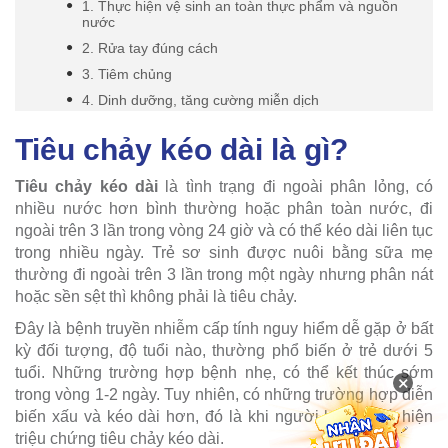
1. Thực hiện vệ sinh an toàn thực phẩm và nguồn
nước
2. Rửa tay đúng cách
3. Tiêm chủng
4. Dinh dưỡng, tăng cường miễn dịch
Tiêu chảy kéo dài là gì?
Tiêu chảy kéo dài
là tình trạng đi ngoài phân lỏng, có
nhiều nước hơn bình thường hoặc phân toàn nước, đi
ngoài trên 3 lần trong vòng 24 giờ và có thể kéo dài liên tục
trong nhiều ngày. Trẻ sơ sinh được nuôi bằng sữa mẹ
thường đi ngoài trên 3 lần trong một ngày nhưng phân nát
hoặc sền sệt thì không phải là tiêu chảy.
Đây là bệnh truyền nhiễm cấp tính nguy hiểm dễ gặp ở bất
kỳ đối tượng, độ tuổi nào, thường phổ biến ở trẻ dưới 5
tuổi. Những trường hợp bệnh nhẹ, có thể kết thúc sớm
×
trong vòng 1-2 ngày. Tuy nhiên, có những trường hợp diễn
biến xấu và kéo dài hơn, đó là khi người bệnh xuất hiện
triệu chứng tiêu chảy kéo dài.