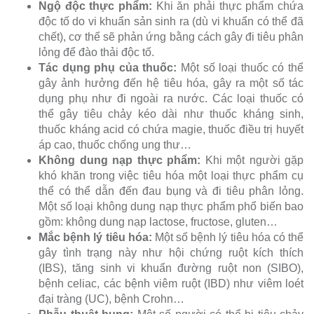
Ngộ độc thực phẩm:
Khi ăn phải thực phẩm chứa
độc tố do vi khuẩn sản sinh ra (dù vi khuẩn có thể đã
chết), cơ thể sẽ phản ứng bằng cách gây đi tiêu phân
lỏng để đào thải độc tố.
Tác dụng phụ của thuốc:
Một số loại thuốc có thể
gây ảnh hưởng đến hệ tiêu hóa, gây ra một số tác
dụng phụ như đi ngoài ra nước. Các loại thuốc có
thể gây tiêu chảy kéo dài như thuốc kháng sinh,
thuốc kháng acid có chứa magie, thuốc điều trị huyết
áp cao, thuốc chống ung thư…
Không dung nạp thực phẩm:
Khi một người gặp
khó khăn trong việc tiêu hóa một loại thực phẩm cụ
thể có thể dẫn đến đau bụng và đi tiêu phân lỏng.
Một số loại không dung nạp thực phẩm phổ biến bao
gồm: không dung nạp lactose, fructose, gluten…
Mắc bệnh lý tiêu hóa:
Một số bệnh lý tiêu hóa có thể
gây tình trạng này như hội chứng ruột kích thích
(IBS), tăng sinh vi khuẩn đường ruột non (SIBO),
bệnh celiac, các bệnh viêm ruột (IBD) như viêm loét
đại tràng (UC), bệnh Crohn…