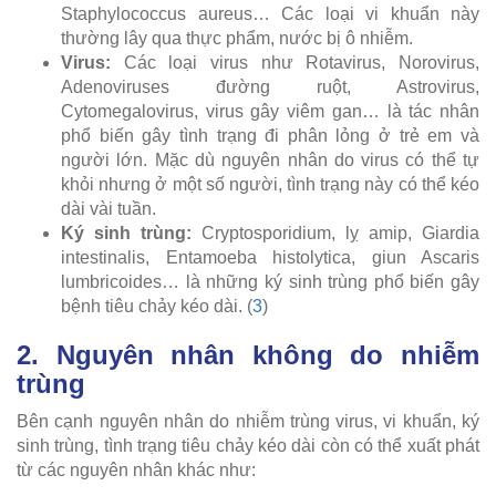
Staphylococcus aureus… Các loại vi khuẩn này
thường lây qua thực phẩm, nước bị ô nhiễm.
Virus:
Các loại virus như Rotavirus, Norovirus,
Adenoviruses đường ruột, Astrovirus,
Cytomegalovirus, virus gây viêm gan… là tác nhân
phổ biến gây tình trạng đi phân lỏng ở trẻ em và
người lớn. Mặc dù nguyên nhân do virus có thể tự
khỏi nhưng ở một số người, tình trạng này có thể kéo
dài vài tuần.
Ký sinh trùng:
Cryptosporidium, lỵ amip, Giardia
intestinalis, Entamoeba histolytica, giun Ascaris
lumbricoides… là những ký sinh trùng phổ biến gây
bệnh tiêu chảy kéo dài. (
3
)
2. Nguyên nhân không do nhiễm
trùng
Bên cạnh nguyên nhân do nhiễm trùng virus, vi khuẩn, ký
sinh trùng, tình trạng tiêu chảy kéo dài còn có thể xuất phát
từ các nguyên nhân khác như: