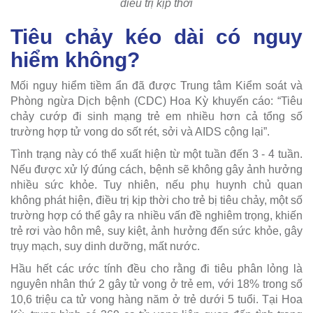
điều trị kịp thời
Tiêu chảy kéo dài có nguy
hiểm không?
Mối nguy hiểm tiềm ẩn đã được Trung tâm Kiểm soát và
Phòng ngừa Dịch bệnh (CDC) Hoa Kỳ khuyến cáo: “Tiêu
chảy cướp đi sinh mạng trẻ em nhiều hơn cả tổng số
trường hợp tử vong do sốt rét, sởi và AIDS cộng lại”.
Tình trạng này có thể xuất hiện từ một tuần đến 3 - 4 tuần.
Nếu được xử lý đúng cách, bệnh sẽ không gây ảnh hưởng
nhiều sức khỏe. Tuy nhiên, nếu phụ huynh chủ quan
không phát hiện, điều trị kịp thời cho trẻ bị tiêu chảy, một số
trường hợp có thể gây ra nhiều vấn đề nghiêm trọng, khiến
trẻ rơi vào hôn mê, suy kiệt, ảnh hưởng đến sức khỏe, gây
trụy mạch, suy dinh dưỡng, mất nước.
Hầu hết các ước tính đều cho rằng đi tiêu phân lỏng là
nguyên nhân thứ 2 gây tử vong ở trẻ em, với 18% trong số
10,6 triệu ca tử vong hàng năm ở trẻ dưới 5 tuổi. Tại Hoa