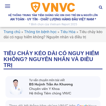
Toggle
navigation
HỆ THỐNG TRUNG TÂM TIÊM CHỦNG VẮC XIN CHO TRẺ EM & NGƯỜI LỚN
AN TOÀN - UY TÍN - CHẤT LƯỢNG HÀNG ĐẦU VIỆT NAM *
* Bình chọn của Vietnam Report 2025
Trang chủ
»
Thông tin bệnh học
»
Tiêu Hóa
»
Tiêu chảy kéo
dài có nguy hiểm không? Nguyên nhân và điều trị
TIÊU CHẢY KÉO DÀI CÓ NGUY HIỂM
KHÔNG? NGUYÊN NHÂN VÀ ĐIỀU
TRỊ
Tư vấn chuyên môn bài viết
BS Huỳnh Trần An Khương
Chuyên viên Y Khoa
Hệ thống Tiêm chủng VNVC