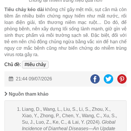
chống lại nhiễm trùng hiệu quả hơn
Tiêu chảy kéo dài
không chỉ gây mệt mỏi, sụt cân mà còn
tiềm ẩn nhiều biến chứng nguy hiểm như mất nước, rối
loạn điện giải, tổn thương niêm mạc ruột… Do đó, để
phòng bệnh, nên xây dựng lối sống lành mạnh, giữ gìn vệ
sinh thực phẩm và môi trường sạch sẽ. Đặc biệt, đối với
trẻ em nên chủ động chủng ngừa bằng vắc xin để hạn chế
nguy cơ mắc bệnh cũng như biến chứng do nhiễm trùng
virus rota gây ra.
Chủ đề:
#tiêu chảy
21:44 09/07/2026
Nguồn tham khảo
Liang, D., Wang, L., Liu, S., Li, S., Zhou, X.,
Xiao, Y., Zhong, P., Chen, Y., Wang, C., Xu, S.,
Su, J., Luo, Z., Ke, C., & Lai, Y. (2024).
Global
Incidence of Diarrheal Diseases—An Update