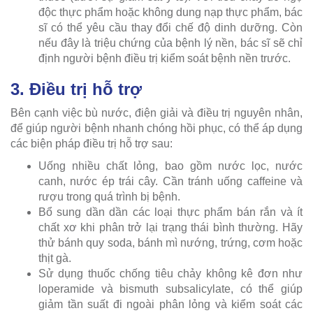
độc thực phẩm hoặc không dung nạp thực phẩm, bác
sĩ có thể yêu cầu thay đổi chế độ dinh dưỡng. Còn
nếu đây là triệu chứng của bệnh lý nền, bác sĩ sẽ chỉ
định người bệnh điều trị kiểm soát bệnh nền trước.
3. Điều trị hỗ trợ
Bên cạnh việc bù nước, điện giải và điều trị nguyên nhân,
để giúp người bệnh nhanh chóng hồi phục, có thể áp dụng
các biện pháp điều trị hỗ trợ sau:
Uống nhiều chất lỏng, bao gồm nước lọc, nước
canh, nước ép trái cây. Cần tránh uống caffeine và
rượu trong quá trình bị bệnh.
Bổ sung dần dần các loại thực phẩm bán rắn và ít
chất xơ khi phân trở lại trạng thái bình thường. Hãy
thử bánh quy soda, bánh mì nướng, trứng, cơm hoặc
thịt gà.
Sử dụng thuốc chống tiêu chảy không kê đơn như
loperamide và bismuth subsalicylate, có thể giúp
giảm tần suất đi ngoài phân lỏng và kiểm soát các