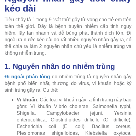
kéo dài
Tiêu chảy là 1 trong 9 “sát thủ” gây tử vong cho trẻ em trên
toàn thế giới. Đây là bệnh truyền nhiễm cấp tính nguy
hiểm, lây lan nhanh và dễ bùng phát thành dịch lớn. Đi
ngoài ra nước kéo dài do rất nhiều nguyên nhân gây ra, có
thể chia ra làm 2 nguyên nhân chủ yếu là nhiễm trùng và
không nhiễm trùng.
1. Nguyên nhân do nhiễm trùng
Đi ngoài phân lỏng
do nhiễm trùng là nguyên nhân gây
bệnh phổ biến nhất, thường do virus, vi khuẩn hoặc ký
sinh trùng gây ra. Cụ thể:
Vi khuẩn:
Các loại vi khuẩn gây ra tình trạng này bao
gồm: Vi khuẩn Vibrio cholerae, Salmonella typhi,
Shigella, Campylobacter jejuni, Yersinia
enterocolitica, Clostridioides difficile (C. difficile),
Escherichia coli (E. coli), Bacillus cereus,
Plesiomonas shigelloides, Klebsiella oxytoca,