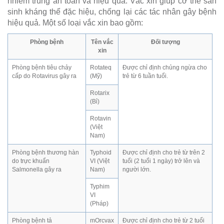
nhiễm trùng an toàn và hiệu quả. Vắc xin giúp cơ thể sản
sinh kháng thể đặc hiệu, chống lại các tác nhân gây bệnh
hiệu quả. Một số loại vắc xin bao gồm:
Phòng bệnh
Tên vắc
Đối tượng
xin
Phòng bệnh tiêu chảy
Rotateq
Được chỉ định chủng ngừa cho
cấp do Rotavirus gây ra
(Mỹ)
trẻ từ 6 tuần tuổi.
Rotarix
(Bỉ)
Rotavin
(Việt
Nam)
Phòng bệnh thương hàn
Typhoid
Được chỉ định cho trẻ từ trên 2
do trực khuẩn
VI (Việt
tuổi (2 tuổi 1 ngày) trở lên và
Salmonella gây ra
Nam)
người lớn.
Typhim
VI
(Pháp)
Phòng bệnh tả
mOrcvax
Được chỉ định cho trẻ từ 2 tuổi