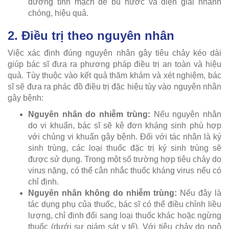
đường tĩnh mạch để bù nước và điện giải nhanh
chóng, hiệu quả.
2. Điều trị theo nguyên nhân
Việc xác định đúng nguyên nhân gây tiêu chảy kéo dài
giúp bác sĩ đưa ra phương pháp điều trị an toàn và hiệu
quả. Tùy thuộc vào kết quả thăm khám và xét nghiệm, bác
sĩ sẽ đưa ra phác đồ điều trị đặc hiệu tùy vào nguyên nhân
gây bệnh:
Nguyên nhân do nhiễm trùng:
Nếu nguyên nhân
do vi khuẩn, bác sĩ sẽ kê đơn kháng sinh phù hợp
với chủng vi khuẩn gây bệnh. Đối với tác nhân là ký
sinh trùng, các loại thuốc đặc trị ký sinh trùng sẽ
được sử dụng. Trong một số trường hợp tiêu chảy do
virus nặng, có thể cân nhắc thuốc kháng virus nếu có
chỉ định.
Nguyên nhân không do nhiễm trùng:
Nếu đây là
tác dụng phụ của thuốc, bác sĩ có thể điều chỉnh liều
lượng, chỉ định đổi sang loại thuốc khác hoặc ngừng
thuốc (dưới sự giám sát y tế). Với tiêu chảy do ngộ