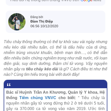
Đăng bởi
Đàm Thị Điệp
06:56 10/12/2020
Tiêu chảy thông thường có thể tự khỏi sau vài ngày nhưng
nếu kéo dài nhiều tuần, có thể là dấu hiệu của dị ứng,
nhiễm trùng virus/vi khuẩn, bệnh mạn tính…, có thể dẫn
đến nhiều biến chứng nghiêm trọng như mất nước, rối loạn
điện giải, suy dinh dưỡng, thậm chí tử vong. Vậy nguyên
nhân gây ra
tiêu chảy kéo dài
là gì? Cách điều trị như thế
nào? Cùng tìm hiểu trong bài viết dưới đây!
Bác sĩ Huỳnh Trần An Khương, Quản lý Y khoa, Hệ
thống
Tiêm chủng VNVC
cho biết:
“ Tiêu chảy là
nguyên nhân gây tử vong đứng thứ 2 ở trẻ dưới 5 tuổi,
gây ra 370.000 ca tử vong vào năm 2019. Ước tính