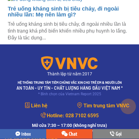
Trẻ uống kháng sinh bị tiêu chảy, đi ngoài
nhiều lần: Mẹ nên làm gì?
Trẻ uống kháng sinh bị tiêu chảy, đi ngoài nhiều lần là
tình trạng khá phổ biến khiến nhiều phụ huynh lo lắng.
Đây là tác dụng...
Thành lập từ năm 2017
HỆ THỐNG TRUNG TÂM TIÊM CHỦNG VẮC XIN CHO TRẺ EM & NGƯỜI LỚN
AN TOÀN - UY TÍN - CHẤT LƯỢNG HÀNG ĐẦU VIỆT NAM *
* Bình chọn của Vietnam Report 2025
Liên hệ
Tìm trung tâm VNVC
Hotline:
028 7102 6595
Mở cửa 7:30 – 17:00 (không nghỉ trưa)
Một số Trung tâm có giờ hoạt động riêng