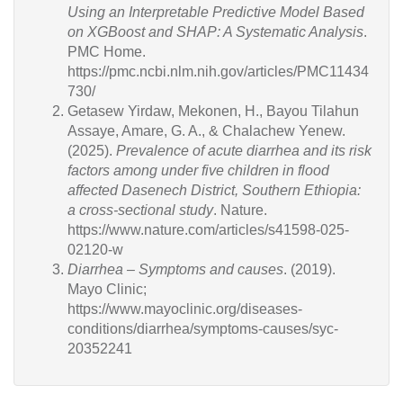
Using an Interpretable Predictive Model Based
on XGBoost and SHAP: A Systematic Analysis
.
PMC Home.
https://pmc.ncbi.nlm.nih.gov/articles/PMC11434
730/
Getasew Yirdaw, Mekonen, H., Bayou Tilahun
Assaye, Amare, G. A., & Chalachew Yenew.
(2025).
Prevalence of acute diarrhea and its risk
factors among under five children in flood
affected Dasenech District, Southern Ethiopia:
a cross-sectional study
. Nature.
https://www.nature.com/articles/s41598-025-
02120-w
Diarrhea – Symptoms and causes
. (2019).
Mayo Clinic;
https://www.mayoclinic.org/diseases-
conditions/diarrhea/symptoms-causes/syc-
20352241