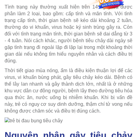
Tình trạng này thường xuất hiện trên 14 ngày và được
phân làm 2 loại, bao gồm: cấp tính và mãn tính. Với tình
trạng cấp tính, thời gian bệnh sẽ kéo dài khoảng 2 tuần,
thường do vi khuẩn, virus hoặc ký sinh trùng gây ra. Còn
đối với tình trạng mãn tính, thời gian bệnh sẽ dai dẳng từ 3
- 4 tuần. Nói cách khác, người bệnh tiêu chảy dài ngày sẽ
gặp tình trạng đi ngoài lặp đi lặp lại trong một khoảng thời
gian dài nếu không tìm hiểu nguyên nhân và cách điều trị
đúng.
Thời tiết giao mùa nóng, ẩm là điều kiện thuận lợi để các
virus, vi khuẩn bùng phát, gây tiêu chảy kéo dài. Bệnh có
thể lây lan nhanh và gây thành dịch lớn, nhất là ở những
khu vực dân cư đông người, bệnh lây theo đường tiêu hóa
qua thức ăn, nước uống bị nhiễm khuẩn. Khi bị vấn đề
này, trẻ có nguy cơ suy dinh dưỡng, thậm chí tử vong nếu
không được chăm sóc và điều trị đúng cách.
Nguyên nhân gây tiêu chảy