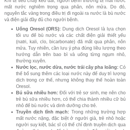
Khi bị tiêu chảy kéo dài, người bệnh thường bị mất nước
mất nước nghiêm trọng qua phân, nôn mửa. Do đó,
nguyên tắc vàng trong điều trị đi ngoài ra nước là bù nước
và điện giải đầy đủ cho người bệnh.
Uống Oresol (ORS):
Dung dịch Oresol là lựa chọn
tối ưu để bù nước và các chất điện giải thiết yếu
(natri, kali, clo, bicarbonate) đã mất qua phân, nôn
mửa. Tuy nhiên, cần lưu ý pha đúng liều lượng theo
hướng dẫn trên bao bì và uống từng ngụm nhỏ,
thường xuyên.
Nước lọc, nước dừa, nước trái cây pha loãng:
Có
thể bổ sung thêm các loại nước này để duy trì lượng
dịch trong cơ thể, nhưng không thay thế hoàn toàn
Oresol.
Bú sữa nhiều hơn:
Đối với trẻ sơ sinh, mẹ nên cho
trẻ bú sữa nhiều hơn, có thể chia thành nhiều cữ bú
nhỏ để bù nước và dinh dưỡng cho trẻ.
Truyền dịch tĩnh mạch:
Trong những trường hợp
mất nước nặng, đặc biệt ở người già, trẻ nhỏ hoặc
người suy kiệt, bác sĩ có thể chỉ định truyền dịch qua