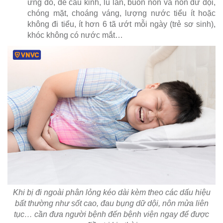
ửng đỏ, dễ cáu kỉnh, lú lẫn, buồn nôn và nôn dữ dội,
chóng mặt, choáng váng, lượng nước tiểu ít hoặc
không đi tiểu, ít hơn 6 tã ướt mỗi ngày (trẻ sơ sinh),
khóc không có nước mắt…
Khi bị đi ngoài phân lỏng kéo dài kèm theo các dấu hiệu
bất thường như sốt cao, đau bụng dữ dội, nôn mửa liên
tục… cần đưa người bệnh đến bệnh viện ngay để được