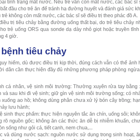
oại tình trạng mất nước. Nếu trẻ vẫn còn mất nước, các bác sĩ
bắt đầu cho trẻ ăn để tránh hạ đường huyết và đánh giá sức k
trẻ không còn mất nước, các bác sĩ sẽ điều trị theo phác đồ A.
iều trị tiêu chảy bằng đường uống thất bại, do trẻ tiêu chảy n
 cho trẻ uống ORS qua sonde dạ dày nhỏ giọt hoặc truyền tĩn
g 4 giờ.
bệnh tiêu chảy
guy hiểm, dù được điều trị kịp thời, đúng cách vẫn có thể ản
ời dân cần thực hiện đầy đủ những phương pháp phòng ngừa
h cá nhân, vệ sinh môi trường: Thường xuyên rửa tay bằng
n và sau khi đi vệ sinh; giữ gìn vệ sinh môi trường sống; có nh
n xuống ao hồ; không dùng phân chưa xử lý bón cây trồng; hạ
chảy lưu hành;
 sinh thực phẩm: thực hiện nguyên tắc ăn chín, uống sôi; kh
g rõ nguồn gốc; không ăn các thức ăn dễ bị nhiễm khuẩn, ch
òn sống như gỏi cá, tiết canh, nem chua,...
 và dùng nước sạch: nguồn nước sử dụng trong sinh hoạt, ăn