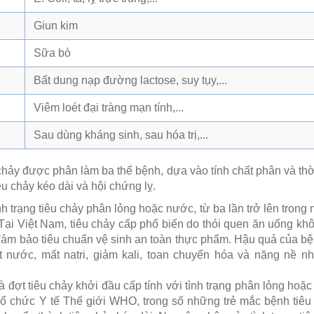
Giun kim
Sữa bò
Bất dung nạp đường lactose, suy tụy,...
Viêm loét đại tràng mạn tính,...
Sau dùng kháng sinh, sau hóa trị,...
chảy được phân làm ba thể bệnh, dựa vào tính chất phân và thờ
iêu chảy kéo dài và hội chứng lỵ.
nh trạng tiêu chảy phân lỏng hoặc nước, từ ba lần trở lên trong
Tại Việt Nam, tiêu chảy cấp phổ biến do thói quen ăn uống kh
m bảo tiêu chuẩn vệ sinh an toàn thực phẩm. Hậu quả của bện
 nước, mất natri, giảm kali, toan chuyển hóa và nặng nề nhấ
à đợt tiêu chảy khởi đầu cấp tính với tình trạng phân lỏng hoặc
Tổ chức Y tế Thế giới WHO, trong số những trẻ mắc bệnh tiêu