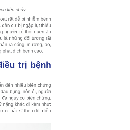
ch tiêu chảy
oạt rất dễ bị nhiễm bệnh
ân cư bị ngập lụt thiếu
ng người có thói quen ăn
u là những đối tượng rất
phân ra cống, mương, ao,
g phát dịch bệnh cao.
iều trị bệnh
dẫn đến nhiều biến chứng
, đau bụng, nôn ói, người
ối đa nguy cơ biến chứng.
lý nặng khác đi kèm như:
ược bác sĩ theo dõi diễn