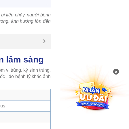
 bị tiêu chảy, người bệnh
trọng, ảnh hưởng lớn đến
ên lâm sàng
 vi trùng, ký sinh trùng,
×
ốc , do bệnh lý khác ảnh
us,..