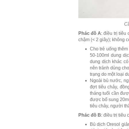
Cầ
Phác đồ A
: điều trị ti
chậm (< 2 giây); không 
Cho trẻ uống thêm 
50-100ml dung dịch
dung dịch khác có
nên tránh dùng cho
trạng do một loại d
Ngoài bù nước, ng
đợt tiêu chảy, đồn
tháng tuổi cần đượ
được bổ sung 20mg
tiêu chảy, người t
Phác đồ B
: điều trị ti
Bù dịch Oresol giảm