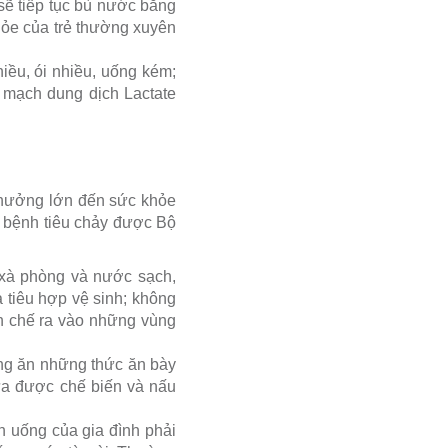
 sẽ tiếp tục bù nước bằng
hỏe của trẻ thường xuyên
hiều, ói nhiều, uống kém;
h mạch dung dịch Lactate
h hưởng lớn đến sức khỏe
 bệnh tiêu chảy được Bộ
 xà phòng và nước sạch,
à tiêu hợp vệ sinh; không
n chế ra vào những vùng
ông ăn những thức ăn bày
ưa được chế biến và nấu
 uống của gia đình phải