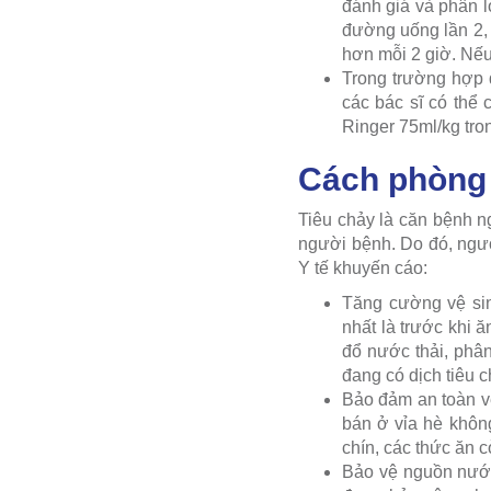
đánh giá và phân l
đường uống lần 2, 
hơn mỗi 2 giờ. Nếu 
Trong trường hợp đ
các bác sĩ có thể
Ringer 75ml/kg tron
Cách phòng 
Tiêu chảy là căn bệnh n
người bệnh. Do đó, ngư
Y tế khuyến cáo:
Tăng cường vệ sin
nhất là trước khi ă
đổ nước thải, phâ
đang có dịch tiêu 
Bảo đảm an toàn vệ
bán ở vỉa hè khôn
chín, các thức ăn c
Bảo vệ nguồn nước