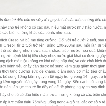
n đưa trẻ đến các cơ sở y tế ngay khi có các triệu chứng tiêu c
êu chảy cho trẻ không có các dấu hiệu mất nước như háo nước, 
có các biến chứng khác của bệnh, như sau:
dịch Oresol và bú mẹ tăng cường. Đối với trẻ dưới 2 tuổi, sau 
 Oresol; từ 2 tuổi trở lên, uống 100-200ml sau mỗi lần đi ti
 thể sử dụng như nước sạch, cháo, súp, nước hoa quả khôn
 người bệnh khi bị tiêu chảy như: nước giải khát có đường gây 
ung dịch mà ruột không có khả năng hấp thu) và các chất kích thí
ười bệnh tiêu chảy cần được bổ sung kẽm giúp giảm thời gian
g thời tăng cường sức đề kháng, giảm nguy cơ mắc tiêu chảy 
c bổ sung 10mg kẽm nguyên tố/ ngày trong vòng 14 ngày; trẻ từ
 kẽm nguyên tố/ ngày trong vòng 14 ngày. Bên cạnh bổ sung k
hân nên tiếp tục cho trẻ ăn đầy đủ để đề phòng nguy cơ suy din
êu chảy cho trẻ có dấu hiệu mất nước nhưng không có các biến c
 áp lực thẩm thấu 75ml/kg, uống trong 4 giờ tại các cơ sở y tế.