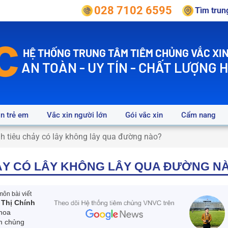
028 7102 6595
Tìm tru
HỆ THỐNG TRUNG TÂM TIÊM CHỦNG VẮC XIN
AN TOÀN - UY TÍN - CHẤT LƯỢNG 
in trẻ em
Vắc xin người lớn
Gói vắc xin
Cẩm nang
h tiêu chảy có lây không lây qua đường nào?
ẢY CÓ LÂY KHÔNG LÂY QUA ĐƯỜNG N
ôn bài viết
 Thị Chính
hoa
m chủng