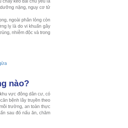
u chảy kéo dài chủ yếu là
h dưỡng nặng, nguy cơ tử
rọng, ngoài phân lỏng còn
ng lỵ là do vi khuẩn gây
 trùng, nhiễm độc và trong
ngừa
ng nào?
 khu vực đông dân cư, có
căn bệnh lây truyền theo
môi trường, an toàn thực
uẩn sau đó nấu ăn, chăm