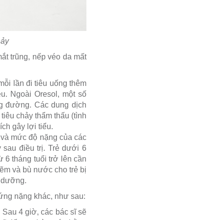
hảy
mắt trũng, nếp véo da mất
mỗi lần đi tiêu uống thêm
êu. Ngoài Oresol, một số
g đường. Các dung dịch
tiêu chảy thẩm thấu (tình
ch gây lợi tiểu.
 và mức độ nặng của các
sau điều trị. Trẻ dưới 6
 6 tháng tuổi trở lên cần
ẽm và bù nước cho trẻ bị
h dưỡng.
hứng nặng khác, như sau:
 Sau 4 giờ, các bác sĩ sẽ