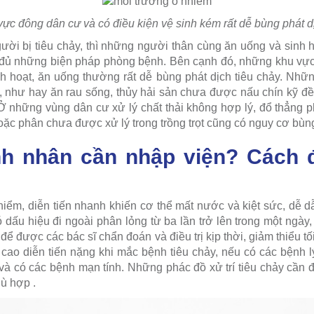
ực đông dân cư và có điều kiện vệ sinh kém rất dễ bùng phát dị
gười bị tiêu chảy, thì những người thân cùng ăn uống và sinh h
đủ những biện pháp phòng bệnh. Bên cạnh đó, những khu vực d
 hoạt, ăn uống thường rất dễ bùng phát dịch tiêu chảy. Nhữ
 như hay ăn rau sống, thủy hải sản chưa được nấu chín kỹ đề
Ở những vùng dân cư xử lý chất thải không hợp lý, đổ thẳng 
oặc phân chưa được xử lý trong trồng trọt cũng có nguy cơ bùn
h nhân cần nhập viện? Cách đ
hiểm, diễn tiến nhanh khiến cơ thể mất nước và kiệt sức, dễ 
 dấu hiệu đi ngoài phân lỏng từ ba lần trở lên trong một ngày
ể được các bác sĩ chẩn đoán và điều trị kịp thời, giảm thiểu t
ơ cao diễn tiến nặng khi mắc bệnh tiêu chảy, nếu có các bệnh 
 và có các bệnh mạn tính. Những phác đồ xử trí tiêu chảy cần đ
ù hợp .