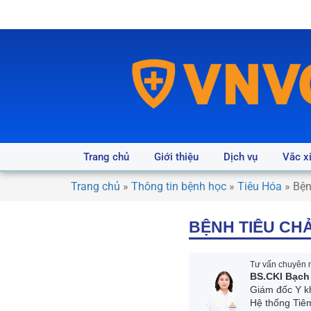
Trang chủ
Giới thiệu
Dịch vụ
Vắc x
Trang chủ
»
Thông tin bệnh học
»
Tiêu Hóa
»
Bện
BỆNH TIÊU CH
Tư vấn chuyên m
BS.CKI Bạch
Giám đốc Y k
Hệ thống Tiê