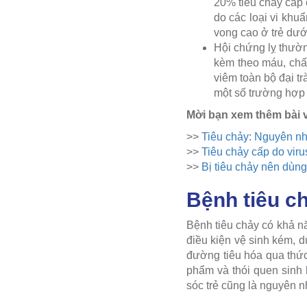
20% tiêu chảy cấp 
do các loại vi khu
vong cao ở trẻ dưới
Hội chứng lỵ thườn
kèm theo máu, chấ
viêm toàn bộ đại tr
một số trường hợp 
Mời bạn xem thêm bài v
>>
Tiêu chảy: Nguyên nhâ
>>
Tiêu chảy cấp do vir
>>
Bị tiêu chảy nên dùng
Bệnh tiêu c
Bệnh tiêu chảy có khả n
điều kiện vệ sinh kém, 
đường tiêu hóa qua thức
phẩm và thói quen sinh
sóc trẻ cũng là nguyên n