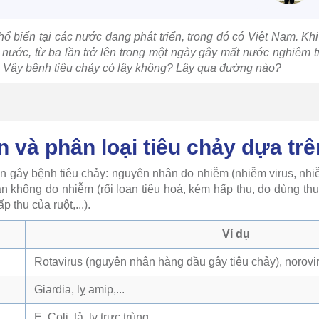
ổ biến tại các nước đang phát triển, trong đó có Việt Nam. Khi
 nước, từ ba lần trở lên trong một ngày gây mất nước nghiêm 
. Vậy bệnh tiêu chảy có lây không? Lây qua đường nào?
 và phân loại tiêu chảy dựa tr
 gây bệnh tiêu chảy: nguyên nhân do nhiễm (nhiễm virus, nhiễm
n không do nhiễm (rối loạn tiêu hoá, kém hấp thu, do dùng thu
thu của ruột,...).
Ví dụ
Rotavirus (nguyên nhân hàng đầu gây tiêu chảy), norovir
Giardia, lỵ amip,...
E. Coli, tả, lỵ trực trùng,...