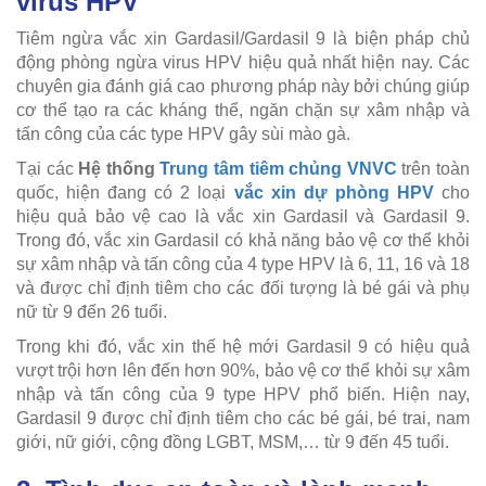
virus HPV
Tiêm ngừa vắc xin Gardasil/Gardasil 9 là biện pháp chủ
động phòng ngừa virus HPV hiệu quả nhất hiện nay. Các
chuyên gia đánh giá cao phương pháp này bởi chúng giúp
cơ thể tạo ra các kháng thể, ngăn chặn sự xâm nhập và
tấn công của các type HPV gây sùi mào gà.
Tại các
Hệ thống
Trung tâm tiêm chủng VNVC
trên toàn
quốc, hiện đang có 2 loại
vắc xin dự phòng HPV
cho
hiệu quả bảo vệ cao là vắc xin Gardasil và Gardasil 9.
Trong đó, vắc xin Gardasil có khả năng bảo vệ cơ thể khỏi
sự xâm nhập và tấn công của 4 type HPV là 6, 11, 16 và 18
và được chỉ định tiêm cho các đối tượng là bé gái và phụ
nữ từ 9 đến 26 tuổi.
Trong khi đó, vắc xin thế hệ mới Gardasil 9 có hiệu quả
vượt trội hơn lên đến hơn 90%, bảo vệ cơ thể khỏi sự xâm
nhập và tấn công của 9 type HPV phổ biến. Hiện nay,
Gardasil 9 được chỉ định tiêm cho các bé gái, bé trai, nam
giới, nữ giới, cộng đồng LGBT, MSM,… từ 9 đến 45 tuổi.