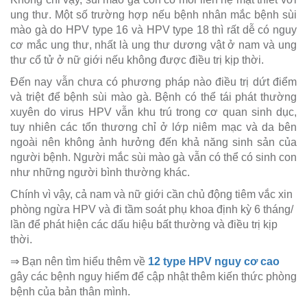
ung thư. Một số trường hợp nếu bệnh nhân mắc bệnh sùi
mào gà do HPV type 16 và HPV type 18 thì rất dễ có nguy
cơ mắc ung thư, nhất là ung thư dương vật ở nam và ung
thư cổ tử ở nữ giới nếu không được điều trị kịp thời.
Đến nay vẫn chưa có phương pháp nào điều trị dứt điểm
và triệt để bệnh sùi mào gà. Bệnh có thể tái phát thường
xuyên do virus HPV vẫn khu trú trong cơ quan sinh dục,
tuy nhiên các tổn thương chỉ ở lớp niêm mạc và da bên
ngoài nên không ảnh hưởng đến khả năng sinh sản của
người bệnh. Người mắc sùi mào gà vẫn có thể có sinh con
như những người bình thường khác.
Chính vì vậy, cả nam và nữ giới cần chủ động tiêm vắc xin
phòng ngừa HPV và đi tầm soát phụ khoa định kỳ 6 tháng/
lần để phát hiện các dấu hiệu bất thường và điều trị kịp
thời.
⇒ Bạn nên tìm hiểu thêm về
12 type HPV nguy cơ cao
gây các bệnh nguy hiểm để cập nhật thêm kiến thức phòng
bệnh của bản thân mình.