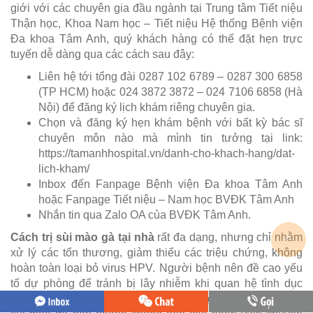
giới với các chuyên gia đầu ngành tại Trung tâm Tiết niệu
Thận học, Khoa Nam học – Tiết niệu Hệ thống Bệnh viện
Đa khoa Tâm Anh, quý khách hàng có thể đặt hẹn trực
tuyến dễ dàng qua các cách sau đây:
Liên hệ tới tổng đài 0287 102 6789 – 0287 300 6858
(TP HCM) hoặc 024 3872 3872 – 024 7106 6858 (Hà
Nội) để đăng ký lịch khám riêng chuyên gia.
Chọn và đăng ký hẹn khám bệnh với bất kỳ bác sĩ
chuyên môn nào mà mình tin tưởng tại link:
https://tamanhhospital.vn/danh-cho-khach-hang/dat-
lich-kham/
Inbox đến Fanpage Bệnh viện Đa khoa Tâm Anh
hoặc Fanpage Tiết niệu – Nam học BVĐK Tâm Anh
Nhắn tin qua Zalo OA của BVĐK Tâm Anh.
Cách trị sùi mào gà tại nhà
rất đa dạng, nhưng chỉ nhằm
xử lý các tổn thương, giảm thiểu các triệu chứng, không
hoàn toàn loại bỏ virus HPV. Người bệnh nên đề cao yếu
tố dự phòng để tránh bị lây nhiễm khi quan hệ tình dục
cũng như sinh hoạt hàng ngày. Nếu nghi ngờ mắc bệnh