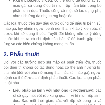
Axit tricloaxetic (TCA):
có thể dùng để đốt cháy sùi
mào gà, sử dụng điều trị mụn rộp nằm bên trong bộ
phận sinh dục. Thuốc cũng có một số tác dụng phụ
như kích ứng da nhẹ, sưng hoặc đau.
Các loại thuốc trên đây đều được dùng để điều trị bệnh sùi
mào gà, tuy nhiên người bệnh nên tham khảo ý kiến bác sĩ
trước khi sử dụng thuốc. Tuyệt đối không nên tự ý dùng
thuốc khi chưa có chỉ định của bác sĩ để tránh gặp kích
ứng và các biến chứng không mong muốn.
2. Phẫu thuật
Đối với các trường hợp sùi mào gà phát triển lớn, thuốc
bôi điều trị không có tác dụng hoặc có thể ảnh hưởng tới
thai nhi (đối với phụ nữ mang thai mắc sùi mào gà), người
bệnh có thể được chỉ định phẫu thuật. Các lựa chọn phẫu
thuật như:
Liệu pháp áp lạnh với nitơ lỏng (cryotherapy):
bác
sĩ sẽ gây một vết rộp xung quanh vị trí mụn rộp sinh
dục. Sau một thời gian, các vết rộp sẽ bong ra và