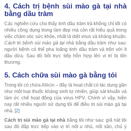
4. Cách trị bệnh sùi mào gà tại nhà
bằng dầu tràm
Các nghiên cứu cho thấy tinh dầu tràm trà không chỉ tốt có
nhiều công dụng trong làm đẹp mà còn rất hiệu quả trong
việc chăm sóc sức khỏe, nhất là diệt virus và kháng khuẩn.
Cách trị bệnh sùi mào gà tại nhà
bằng dầu tràm như sau:
người bệnh có thể pha loãng tinh dầu tràm và trộn với ít
dầu dừa. Sau đó bôi trực tiếp hỗn hợp lên vị trí bị tổn
thương.
5. Cách chữa sùi mào gà bằng tỏi
Trong tỏi có chứa Allicin – đây là hoạt chất có tác dụng gần
như một loại thuốc kháng sinh tự nhiên, giúp sát khuẩn và
làm ức chế hoạt động của virus HPV. Chính vì vậy, hiện
nay rất nhiều người sử dụng tỏi để điều trị sùi mào gà tại
nhà. [
2
]
Cách trị sùi mào gà tại nhà
bằng tỏi như sau: giã nát tỏi
sau đó đắp trực tiếp vào vị trí nốt u nhú, nốt sần, chú ý