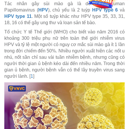
Tác nhân gây sùi mào gà là do virus Human
Papillomavirus (
HPV
), chủ yếu là 2 tuýp
HPV type 6
và
HPV type 11
. Một số tuýp khác như HPV type 35, 33, 31,
18, 16 có thể gây ung thư và loạn sản tế bào.
Tổ chức Y tế Thế giới (WHO) cho biết vào năm 2016 có
khoảng 300 triệu phụ nữ trên toàn thế giới nhiễm virus
HPV và tỷ lệ một người có nguy cơ mắc sùi mào gà ít 1 lần
trong đời chiếm đến 50%. Nhiều người xuất hiện các nốt u
nhú, nốt sần chỉ sau vài tuần nhiễm bệnh, nhưng cũng có
người thời gian ủ bệnh kéo dài đến nhiều năm. Trong thời
gian ủ bệnh, người bệnh vẫn có thể lây truyền virus sang
người lành. [
1
]