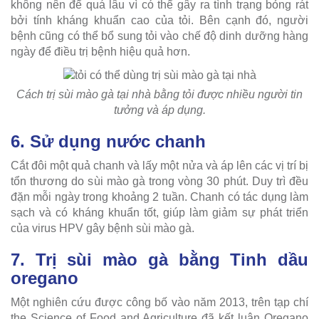
không nên để quá lâu vì có thể gây ra tình trạng bỏng rát
bởi tính kháng khuẩn cao của tỏi. Bên cạnh đó, người
bệnh cũng có thể bổ sung tỏi vào chế độ dinh dưỡng hàng
ngày để điều trị bệnh hiệu quả hơn.
Cách trị sùi mào gà tại nhà bằng tỏi được nhiều người tin
tưởng và áp dụng.
6. Sử dụng nước chanh
Cắt đôi một quả chanh và lấy một nửa và áp lên các vị trí bị
tổn thương do sùi mào gà trong vòng 30 phút. Duy trì đều
đặn mỗi ngày trong khoảng 2 tuần. Chanh có tác dụng làm
sạch và có kháng khuẩn tốt, giúp làm giảm sự phát triển
của virus HPV gây bệnh sùi mào gà.
7. Trị sùi mào gà bằng Tinh dầu
oregano
Một nghiên cứu được công bố vào năm 2013, trên tạp chí
the Science of Food and Agriculture đã kết luận Oregano