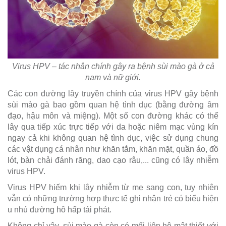
Virus HPV – tác nhân chính gây ra bệnh sùi mào gà ở cả
nam và nữ giới.
Các con đường lây truyền chính của virus HPV gây bệnh
sùi mào gà bao gồm quan hệ tình dục (bằng đường âm
đạo, hậu môn và miệng). Một số con đường khác có thể
lây qua tiếp xúc trực tiếp với da hoặc niêm mạc vùng kín
ngay cả khi không quan hệ tình dục, việc sử dụng chung
các vật dụng cá nhân như khăn tắm, khăn mặt, quần áo, đồ
lót, bàn chải đánh răng, dao cạo râu,... cũng có lây nhiễm
virus HPV.
Virus HPV hiếm khi lây nhiễm từ mẹ sang con, tuy nhiên
vẫn có những trường hợp thực tế ghi nhận trẻ có biểu hiện
u nhú đường hô hấp tái phát.
Không chỉ vậy, sùi mào gà còn có mối liên hệ mật thiết với