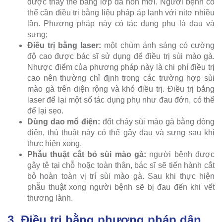
được thay thế bằng lớp da non mới. Người bệnh có
thể cần điều trị bằng liệu pháp áp lạnh với nitơ nhiều
lần. Phương pháp này có tác dụng phụ là đau và
sưng;
Điều trị bằng laser:
một chùm ánh sáng có cường
độ cao được bác sĩ sử dụng để điều trị sùi mào gà.
Nhược điểm của phương pháp này là chi phí điều trị
cao nên thường chỉ định trong các trường hợp sùi
mào gà trên diện rộng và khó điều trị. Điều trị bằng
laser để lại một số tác dụng phụ như đau đớn, có thể
để lại sẹo.
Dùng dao mổ điện:
đốt cháy sùi mào gà bằng dòng
điện, thủ thuật này có thể gây đau và sưng sau khi
thực hiện xong.
Phẫu thuật cắt bỏ sùi mào gà:
người bệnh được
gây tê tại chỗ hoặc toàn thân, bác sĩ sẽ tiến hành cắt
bỏ hoàn toàn vị trí sùi mào gà. Sau khi thực hiện
phẫu thuật xong người bệnh sẽ bị đau đến khi vết
thương lành.
3. Điều trị bằng phương pháp dân