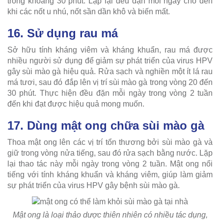
trong khoảng 30 phút. Lặp lại đều đặn mỗi ngày cho đến
khi các nốt u nhú, nốt sần dần khô và biến mất.
16. Sử dụng rau má
Sở hữu tính kháng viêm và kháng khuẩn, rau má được
nhiều người sử dụng để giảm sự phát triển của virus HPV
gây sùi mào gà hiệu quả. Rửa sạch và nghiền một ít lá rau
má tươi, sau đó đắp lên vị trí sùi mào gà trong vòng 20 đến
30 phút. Thực hiện đều đặn mỗi ngày trong vòng 2 tuần
đến khi đạt được hiệu quả mong muốn.
17. Dùng mật ong chữa sùi mào gà
Thoa mật ong lên các vị trí tổn thương bởi sùi mào gà và
giữ trong vòng nửa tiếng, sau đó rửa sạch bằng nước. Lặp
lại thao tác này mỗi ngày trong vòng 2 tuần. Mật ong nổi
tiếng với tính kháng khuẩn và kháng viêm, giúp làm giảm
sự phát triển của virus HPV gây bệnh sùi mào gà.
Mật ong là loại thảo dược thiên nhiên có nhiều tác dụng,