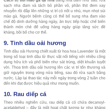
Cách trị sùi mào gà tại nhà
bằng nha đam như sau: rửa
sạch nha đam và tách bỏ phần vỏ, phần thịt đem xay
nhuyễn rồi đắp lên những vị trí có nốt u nhú, mụn nhọt sùi
mào gà. Người bệnh cũng có thể bổ sung nha đam vào
chế độ dinh dưỡng hàng ngày, ăn trực tiếp hoặc chế biến
thành món chè để uống hàng ngày giúp tăng sức đề
kháng, bồi bổ cho cơ thể.
9. Tinh dầu oải hương
Tinh dầu oải Hương chiết xuất từ hoa hoa Lavender là một
trong số loại tinh dầu từ thực vật nổi tiếng với nhiều công
dụng hữu ích và phổ biến như sát trùng, diệt khuẩn tuyệt
vời. Thoa tinh dầu oải hương lên các vị trí tổn thương và
giữ nguyên trong vòng nửa tiếng, sau đó rửa sạch bằng
nước. Lặp lại thao tác này mỗi ngày trong vòng 2 tuần cho
đến khi đạt được hiệu quả như mong muốn.
10. Rau diếp cá
Theo nhiều nghiên cứu, rau diếp cá có chứa decanoyl-
acetaldehyd – đây là một hoạt chất tương tự như kháng