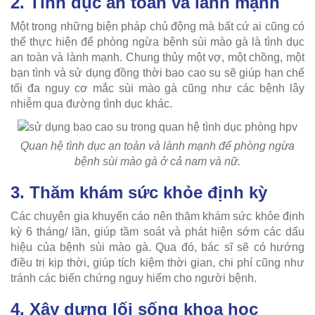
2. Tình dục an toàn và lành mạnh
Một trong những biện pháp chủ động mà bất cứ ai cũng có
thể thực hiện để phòng ngừa bệnh sùi mào gà là tình dục
an toàn và lành mạnh. Chung thủy một vợ, một chồng, một
bạn tình và sử dụng đồng thời bao cao su sẽ giúp hạn chế
tối đa nguy cơ mắc sùi mào gà cũng như các bệnh lây
nhiễm qua đường tình dục khác.
Quan hệ tình dục an toàn và lành mạnh để phòng ngừa
bệnh sùi mào gà ở cả nam và nữ.
3. Thăm khám sức khỏe định kỳ
Các chuyên gia khuyến cáo nên thăm khám sức khỏe định
kỳ 6 tháng/ lần, giúp tầm soát và phát hiện sớm các dấu
hiệu của bệnh sùi mào gà. Qua đó, bác sĩ sẽ có hướng
điều trị kịp thời, giúp tích kiệm thời gian, chi phí cũng như
tránh các biến chứng nguy hiểm cho người bệnh.
4. Xây dựng lối sống khoa học