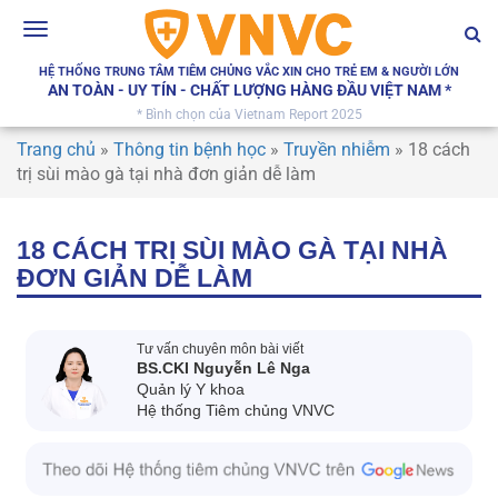
Toggle
navigation
HỆ THỐNG TRUNG TÂM TIÊM CHỦNG VẮC XIN CHO TRẺ EM & NGƯỜI LỚN
AN TOÀN - UY TÍN - CHẤT LƯỢNG HÀNG ĐẦU VIỆT NAM *
* Bình chọn của Vietnam Report 2025
Trang chủ
»
Thông tin bệnh học
»
Truyền nhiễm
»
18 cách
trị sùi mào gà tại nhà đơn giản dễ làm
18 CÁCH TRỊ SÙI MÀO GÀ TẠI NHÀ
ĐƠN GIẢN DỄ LÀM
Tư vấn chuyên môn bài viết
BS.CKI Nguyễn Lê Nga
Quản lý Y khoa
Hệ thống Tiêm chủng VNVC