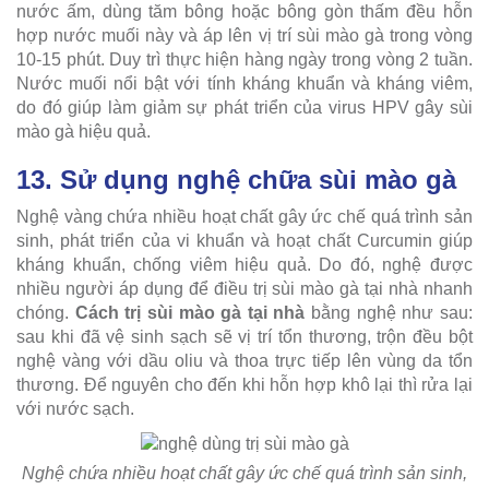
nước ấm, dùng tăm bông hoặc bông gòn thấm đều hỗn
hợp nước muối này và áp lên vị trí sùi mào gà trong vòng
10-15 phút. Duy trì thực hiện hàng ngày trong vòng 2 tuần.
Nước muối nổi bật với tính kháng khuẩn và kháng viêm,
do đó giúp làm giảm sự phát triển của virus HPV gây sùi
mào gà hiệu quả.
13. Sử dụng nghệ chữa sùi mào gà
Nghệ vàng chứa nhiều hoạt chất gây ức chế quá trình sản
sinh, phát triển của vi khuẩn và hoạt chất Curcumin giúp
kháng khuẩn, chống viêm hiệu quả. Do đó, nghệ được
nhiều người áp dụng để điều trị sùi mào gà tại nhà nhanh
chóng.
Cách trị sùi mào gà tại nhà
bằng nghệ như sau:
sau khi đã vệ sinh sạch sẽ vị trí tổn thương, trộn đều bột
nghệ vàng với dầu oliu và thoa trực tiếp lên vùng da tổn
thương. Để nguyên cho đến khi hỗn hợp khô lại thì rửa lại
với nước sạch.
Nghệ chứa nhiều hoạt chất gây ức chế quá trình sản sinh,