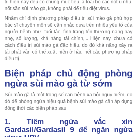
trị hiện nay đều có chung mục tiêu là loại bỏ các nốt u nhú,
nốt sần sùi mào gà, không phải để tiêu diệt virus.
Nhằm chỉ định phương pháp điều trị sùi mào gà phù hợp
bác sĩ chuyên môn sẽ cân nhắc dựa trên nhiều yếu tố của
người bệnh như: tuổi tác, tình trạng tổn thương nặng hay
nhẹ, số lượng, khả năng tài chính,... Hiện nay, chưa có
cách điều trị sùi mào gà đặc hiệu, do đó khả năng xảy ra
tái phát vẫn có thể xuất hiện ở hầu hết các phương pháp
điều trị.
Biện pháp chủ động phòng
ngừa sùi mào gà từ sớm
Sùi mào gà là một trong số căn bệnh xã hội nguy hiểm, do
đó để phòng ngừa hiệu quả bệnh sùi mào gà cần áp dụng
đồng thời các biện pháp sau:
1. Tiêm ngừa vắc xin
Gardasil/Gardasil 9 để ngăn ngừa