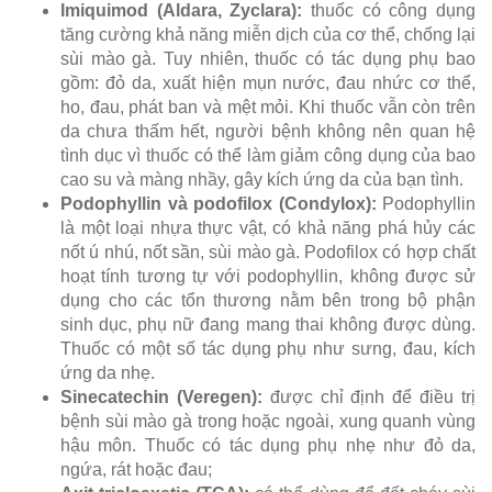
Imiquimod (Aldara, Zyclara):
thuốc có công dụng
tăng cường khả năng miễn dịch của cơ thể, chống lại
sùi mào gà. Tuy nhiên, thuốc có tác dụng phụ bao
gồm: đỏ da, xuất hiện mụn nước, đau nhức cơ thể,
ho, đau, phát ban và mệt mỏi. Khi thuốc vẫn còn trên
da chưa thấm hết, người bệnh không nên quan hệ
tình dục vì thuốc có thể làm giảm công dụng của bao
cao su và màng nhầy, gây kích ứng da của bạn tình.
Podophyllin và podofilox (Condylox):
Podophyllin
là một loại nhựa thực vật, có khả năng phá hủy các
nốt ú nhú, nốt sần, sùi mào gà. Podofilox có hợp chất
hoạt tính tương tự với podophyllin, không được sử
dụng cho các tổn thương nằm bên trong bộ phận
sinh dục, phụ nữ đang mang thai không được dùng.
Thuốc có một số tác dụng phụ như sưng, đau, kích
ứng da nhẹ.
Sinecatechin (Veregen):
được chỉ định để điều trị
bệnh sùi mào gà trong hoặc ngoài, xung quanh vùng
hậu môn. Thuốc có tác dụng phụ nhẹ như đỏ da,
ngứa, rát hoặc đau;