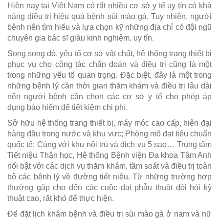
Hiện nay tại Việt Nam có rất nhiều cơ sở y tế uy tín có khả
năng điều trị hiệu quả bệnh sùi mào gà. Tuy nhiên, người
bệnh nên tìm hiểu và lựa chọn kỹ những địa chỉ có đội ngũ
chuyên gia bác sĩ giàu kinh nghiệm, uy tín.
Song song đó, yếu tố cơ sở vật chất, hệ thống trang thiết bị
phục vụ cho công tác chẩn đoán và điều trị cũng là một
trong những yếu tố quan trọng. Đặc biệt, đây là một trong
những bệnh lý cần thời gian thăm khám và điều trị lâu dài
nên người bệnh cần chọn các cơ sở y tế cho phép áp
dụng bảo hiểm để tiết kiệm chi phí.
Sở hữu hệ thống trang thiết bị, máy móc cao cấp, hiện đại
hàng đầu trong nước và khu vực; Phòng mổ đạt tiêu chuẩn
quốc tế; Cùng với khu nội trú và dịch vụ 5 sao… Trung tâm
Tiết niệu Thận học, Hệ thống Bệnh viện Đa khoa Tâm Anh
nổi bật với các dịch vụ thăm khám, tầm soát và điều trị toàn
bộ các bệnh lý về đường tiết niệu. Từ những trường hợp
thường gặp cho đến các cuộc đại phẫu thuật đòi hỏi kỹ
thuật cao, rất khó để thực hiện.
Để đặt lịch khám bệnh và điều trị sùi mào gà ở nam và nữ