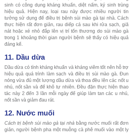
sinh có công dụng kháng khuẩn, diệt nấm, ký sinh trùng
hiệu quả. Hiện nay, loại rau này được nhiều người tin
tưởng sử dụng để điều trị bệnh sùi mào gà tại nhà. Cách
thực hiện rất đơn giản, rau diếp cá sau khi rửa sạch, giã
nát hoặc xé nhỏ đắp lên vị trí tổn thương do sùi mào gà
trong 1 khoảng thời gian người bệnh sẽ thấy có hiệu quả
đáng kể.
11. Dầu dừa
Dầu dừa có tính kháng khuẩn và kháng viêm tốt nên hỗ trợ
hiệu quả quá trình làm sạch và điều trị sùi mào gà. Đun
nóng vừa đủ một lượng dầu dừa và thoa đều lên các nốt u
nhú, nốt sần và để khô tự nhiên. Đều đặn thực hiện thao
tác này 2 đến 3 lần mỗi ngày để giúp làm tan các u nhú,
nốt sần và giảm đau rát.
12. Nước muối
Cách trị bệnh sùi mào gà tại nhà
bằng nước muối rất đơn
giản, người bệnh pha một muỗng cà phê muối vào một ly