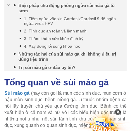
Biện pháp chủ động phòng ngừa sùi mào gà từ
sớm
1. Tiêm ngừa vắc xin Gardasil/Gardasil 9 để ngăn
ngừa virus HPV
2. Tình dục an toàn và lành mạnh
3. Thăm khám sức khỏe định kỳ
4. Xây dựng lối sống khoa học
Những tác hại của sùi mào gà khi không điều trị
đúng liệu trình
Trị sùi mào gà ở đâu uy tín?
Tổng quan về sùi mào gà
Sùi mào gà
(hay còn gọi là mụn cóc sinh dục, mụn cơm ở
hậu môn sinh dục, bệnh mồng gà…) thuộc nhóm bệnh xã
hội lây truyền chủ yếu qua đường tình dục. Bệnh có thể
×
xuất hiện ở cả nam và nữ với các biểu hiện đặc trưng là
những nốt u nhú, nốt sần lành tính khu trú ở cơ quan sinh
dục, xung quanh cơ quan sinh dục, miệng và họng,...