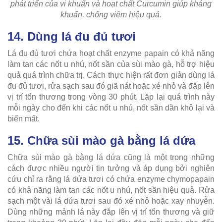
phát triển của vi khuẩn và hoạt chất Curcumin giúp kháng
khuẩn, chống viêm hiệu quả.
14. Dùng lá đu đủ tươi
Lá đu đủ tươi chứa hoạt chất enzyme papain có khả năng
làm tan các nốt u nhú, nốt sần của sùi mào gà, hỗ trợ hiệu
quả quá trình chữa trị. Cách thực hiện rất đơn giản dùng lá
đu đủ tươi, rửa sạch sau đó giã nát hoặc xé nhỏ và đắp lên
vị trí tổn thương trong vòng 30 phút. Lặp lại quá trình này
mỗi ngày cho đến khi các nốt u nhú, nốt sần dần khô lại và
biến mất.
15. Chữa sùi mào gà bằng lá dứa
Chữa sùi mào gà bằng lá dứa cũng là một trong những
cách được nhiều người tin tưởng và áp dụng bởi nghiên
cứu chỉ ra rằng lá dứa tươi có chứa enzyme chymopapain
có khả năng làm tan các nốt u nhú, nốt sần hiệu quả. Rửa
sạch một vài lá dứa tươi sau đó xé nhỏ hoặc xay nhuyễn.
Dùng những mảnh lá này đắp lên vị trí tổn thương và giữ