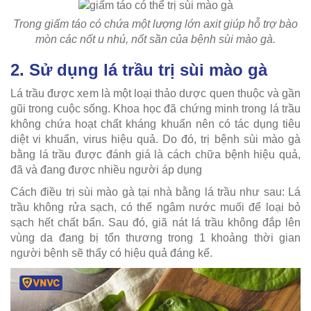
Trong giấm táo có chứa một lượng lớn axit giúp hỗ trợ bào
mòn các nốt u nhú, nốt sần của bệnh sùi mào gà.
2. Sử dụng lá trầu trị sùi mào gà
Lá trầu được xem là một loại thảo dược quen thuộc và gần
gũi trong cuộc sống. Khoa học đã chứng minh trong lá trầu
không chứa hoạt chất kháng khuẩn nên có tác dụng tiêu
diệt vi khuẩn, virus hiệu quả. Do đó, trị bệnh sùi mào gà
bằng lá trầu được đánh giá là cách chữa bệnh hiệu quả,
đã và đang được nhiều người áp dụng
Cách điều trị sùi mào gà tại nhà bằng lá trầu như sau: Lá
trầu không rửa sạch, có thể ngâm nước muối để loại bỏ
sạch hết chất bẩn. Sau đó, giã nát lá trầu không đắp lên
vùng da đang bị tổn thương trong 1 khoảng thời gian
người bệnh sẽ thấy có hiệu quả đáng kể.