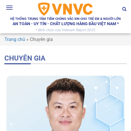
Toggle
navigation
HỆ THỐNG TRUNG TÂM TIÊM CHỦNG VẮC XIN CHO TRẺ EM & NGƯỜI LỚN
AN TOÀN - UY TÍN - CHẤT LƯỢNG HÀNG ĐẦU VIỆT NAM *
* Bình chọn của Vietnam Report 2025
Trang chủ
»
Chuyên gia
CHUYÊN GIA