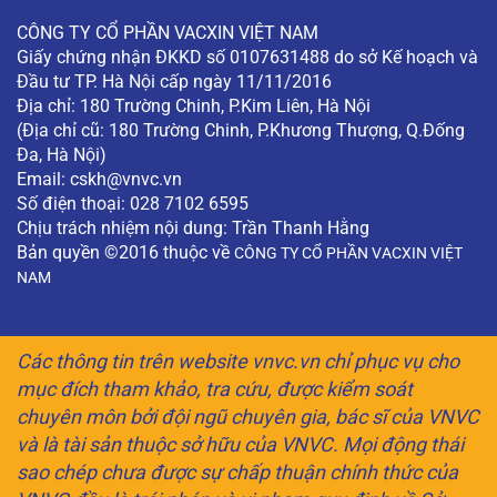
CÔNG TY CỔ PHẦN VACXIN VIỆT NAM
Giấy chứng nhận ĐKKD số 0107631488 do sở Kế hoạch và
Đầu tư TP. Hà Nội cấp ngày 11/11/2016
Địa chỉ: 180 Trường Chinh, P.Kim Liên, Hà Nội
(Địa chỉ cũ: 180 Trường Chinh, P.Khương Thượng, Q.Đống
Đa, Hà Nội)
Email:
cskh@vnvc.vn
Số điện thoại: 028 7102 6595
Chịu trách nhiệm nội dung: Trần Thanh Hằng
Bản quyền ©2016 thuộc về
CÔNG TY CỔ PHẦN VACXIN VIỆT
NAM
Các thông tin trên website vnvc.vn chỉ phục vụ cho
mục đích tham khảo, tra cứu, được kiểm soát
chuyên môn bởi đội ngũ chuyên gia, bác sĩ của VNVC
và là tài sản thuộc sở hữu của VNVC. Mọi động thái
sao chép chưa được sự chấp thuận chính thức của