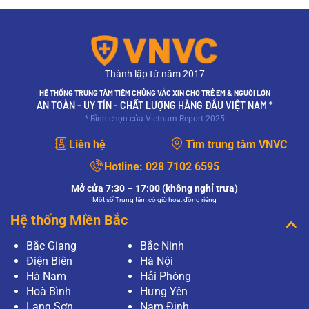
Thành lập từ năm 2017
HỆ THỐNG TRUNG TÂM TIÊM CHỦNG VẮC XIN CHO TRẺ EM & NGƯỜI LỚN
AN TOÀN - UY TÍN - CHẤT LƯỢNG HÀNG ĐẦU VIỆT NAM *
* Bình chọn của Vietnam Report 2025
Liên hệ
Tìm trung tâm VNVC
Hotline:
028 7102 6595
Mở cửa 7:30 – 17:00 (không nghỉ trưa)
Một số Trung tâm có giờ hoạt động riêng
Hệ thống Miền Bắc
Bắc Giang
Bắc Ninh
Điện Biên
Hà Nội
Hà Nam
Hải Phòng
Hoà Bình
Hưng Yên
Lạng Sơn
Nam Định