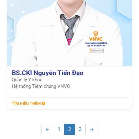
BS.CKI Nguyễn Tiến Đạo
Quản lý Y khoa
Hệ thống Tiêm chủng VNVC
TÌM HIỂU THÊM
←
1
2
3
→