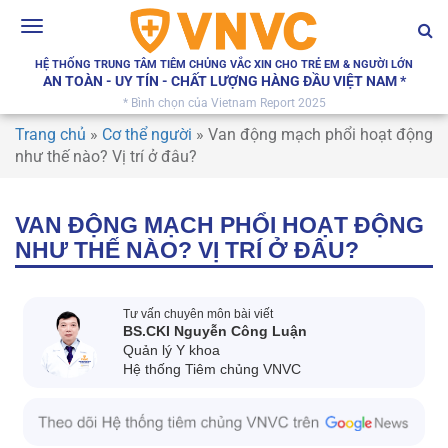
Toggle
navigation
HỆ THỐNG TRUNG TÂM TIÊM CHỦNG VẮC XIN CHO TRẺ EM & NGƯỜI LỚN
AN TOÀN - UY TÍN - CHẤT LƯỢNG HÀNG ĐẦU VIỆT NAM *
* Bình chọn của Vietnam Report 2025
Trang chủ
»
Cơ thể người
»
Van động mạch phổi hoạt động
như thế nào? Vị trí ở đâu?
VAN ĐỘNG MẠCH PHỔI HOẠT ĐỘNG
NHƯ THẾ NÀO? VỊ TRÍ Ở ĐÂU?
Tư vấn chuyên môn bài viết
BS.CKI Nguyễn Công Luận
Quản lý Y khoa
Hệ thống Tiêm chủng VNVC