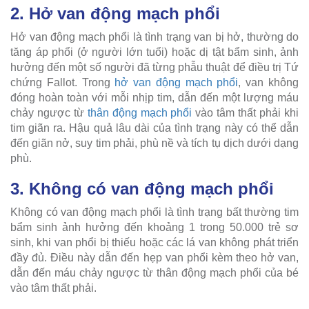
2. Hở van động mạch phổi
Hở van động mạch phổi là tình trạng van bị hở, thường do
tăng áp phổi (ở người lớn tuổi) hoặc dị tật bẩm sinh, ảnh
hưởng đến một số người đã từng phẫu thuật để điều trị Tứ
chứng Fallot. Trong
hở van động mạch phổi
, van không
đóng hoàn toàn với mỗi nhịp tim, dẫn đến một lượng máu
chảy ngược từ
thân động mạch phổi
vào tâm thất phải khi
tim giãn ra. Hậu quả lâu dài của tình trạng này có thể dẫn
đến giãn nở, suy tim phải, phù nề và tích tụ dịch dưới dạng
phù.
3. Không có van động mạch phổi
Không có van động mạch phổi là tình trạng bất thường tim
bẩm sinh ảnh hưởng đến khoảng 1 trong 50.000 trẻ sơ
sinh, khi van phổi bị thiếu hoặc các lá van không phát triển
đầy đủ. Điều này dẫn đến hẹp van phổi kèm theo hở van,
dẫn đến máu chảy ngược từ thân động mạch phổi của bé
vào tâm thất phải.