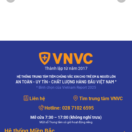
Thành lập từ năm 2017
HỆ THỐNG TRUNG TÂM TIÊM CHỦNG VẮC XIN CHO TRẺ EM & NGƯỜI LỚN
AN TOÀN - UY TÍN - CHẤT LƯỢNG HÀNG ĐẦU VIỆT NAM *
* Bình chọn của Vietnam Report 2025
Liên hệ
Tìm trung tâm VNVC
Hotline:
028 7102 6595
Mở cửa 7:30 – 17:00 (không nghỉ trưa)
Một số Trung tâm có giờ hoạt động riêng
Hệ thống Miền Bắc