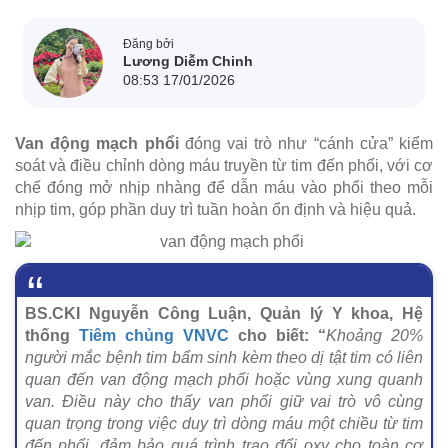
Đăng bởi
Lương Diễm Chinh
08:53 17/01/2026
Van động mạch phổi
đóng vai trò như “cánh cửa” kiểm
soát và điều chỉnh dòng máu truyền từ tim đến phổi, với cơ
chế đóng mở nhịp nhàng để dẫn máu vào phổi theo mỗi
nhịp tim, góp phần duy trì tuần hoàn ổn định và hiệu quả.
BS.CKI Nguyễn Công Luận, Quản lý Y khoa, Hệ
thống
Tiêm chủng VNVC
cho biết: “
Khoảng 20%
người mắc bệnh tim bẩm sinh kèm theo dị tật tim có liên
quan đến van động mạch phổi hoặc vùng xung quanh
van. Điều này cho thấy van phổi giữ vai trò vô cùng
quan trọng trong việc duy trì dòng máu một chiều từ tim
đến phổi, đảm bảo quá trình trao đổi oxy cho toàn cơ