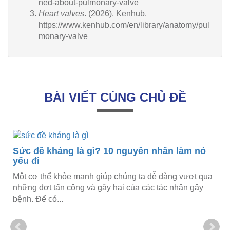
ned-about-pulmonary-valve
Heart valves
. (2026). Kenhub.
https://www.kenhub.com/en/library/anatomy/pul
monary-valve
BÀI VIẾT CÙNG CHỦ ĐỀ
Sức đề kháng là gì? 10 nguyên nhân làm nó
yếu đi
Một cơ thể khỏe mạnh giúp chúng ta dễ dàng vượt qua
những đợt tấn công và gây hại của các tác nhân gây
bệnh. Để có...