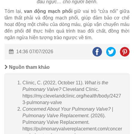
đau ngực… cho người bệnh.
Tóm lại,
van động mạch phổi
giữ vai trò “cửa nối” giữa
tâm thất phải và động mạch phổi, giúp đảm bảo cơ chế
hoạt động một chiều của dòng máu, giúp vận chuyển máu
đến phổi để thực hiện quá trình trao đổi chất, đồng thời
ngăn ngừa hiện tượng trào ngược về tim.
14:36 07/07/2026
Nguồn tham khảo
Clinic, C. (2022, October 11).
What is the
Pulmonary Valve?
Cleveland Clinic.
https://my.clevelandclinic.org/health/body/2427
3-pulmonary-valve
Concerned About Your Pulmonary Valve? |
Pulmonary Valve Replacement
. (2026).
Pulmonary Valve Replacement.
https://pulmonaryvalvereplacement.com/concer