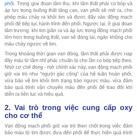
phổi
. Trong giai đoạn tâm thu, khi tâm thất phải co bóp và
áp lực trong buồng thất tăng cao, van phổi sẽ mở ra, cho
phép máu chảy ra khỏi tim và được đẩy vào động mạch
phổi để tiếp tục hành trình đến phổi. Ngược lại, ở giai đoạn
tâm trương, khi tim giãn ra và áp lực trong động mạch phổi
lớn hơn trong buồng thất, van sẽ đóng lại, ngăn không cho
máu chảy ngược về tim.
Trong khoảng thời gian van đóng, tâm thất phải được nạp
đầy máu từ tâm nhĩ phải, chuẩn bị cho lần co bóp tiếp theo.
Nhờ cơ chế đóng - mở chính xác này, van động mạch phổi
giữ vai trò như “người gác cổng” của hệ tuần hoàn phổi,
vừa bảo vệ tim khỏi tình trạng trào ngược máu, vừa đảm
bảo quá trình vận chuyển máu đến phổi để trao đổi khí
diễn ra liên tục và hiệu quả.
2. Vai trò trong việc cung cấp oxy
cho cơ thể
Van động mạch phổi giữ vai trò then chốt trong việc đảm
bảo máu từ tim được đưa đến phổi để thực hiện quá trình