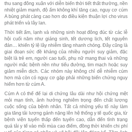
thu sang đông xuân với diễn biến thời tiết thất thường, nền
nhiệt giảm mạnh, độ ẩm không khí tăng cao, nguy cơ cúm
A bùng phát càng cao hơn do điều kiện thuận lợi cho virus
phát triển và lây lan.
Thời tiết ẩm, lạnh và những sinh hoạt đông đúc từ các lễ
hội cuối năm như giáng sinh, tết dương lịch, tết nguyên
đán… khiến tỷ lệ lây nhiễm tăng nhanh chóng. Đây cũng là
giai đoạn sức đề kháng của nhiều người suy giảm, đặc
biệt là trẻ em, người cao tuổi, phụ nữ mang thai và những
người mắc bệnh nền như tiểu đường, tim mạch hoặc suy
giảm miễn dịch. Các nhóm này không chỉ dễ nhiễm cúm
hơn mà còn có nguy cơ gặp phải những biến chứng nguy
hiểm hơn từ cúm A.
Cúm A có thể để lại di chứng lâu dài như hội chứng mệt
mỏi mạn tính, ảnh hưởng nghiêm trọng đến chất lượng
cuộc sống của bệnh nhân. Tất cả những yếu tố này làm
gia tăng tải lượng gánh nặng lên hệ thống y tế quốc gia, từ
bệnh viện tuyến thấp đến tuyến cao, dẫn đến tình trạng
quá tải y tế vào mỗi mùa cao điểm, đồng thời khiến chi phí