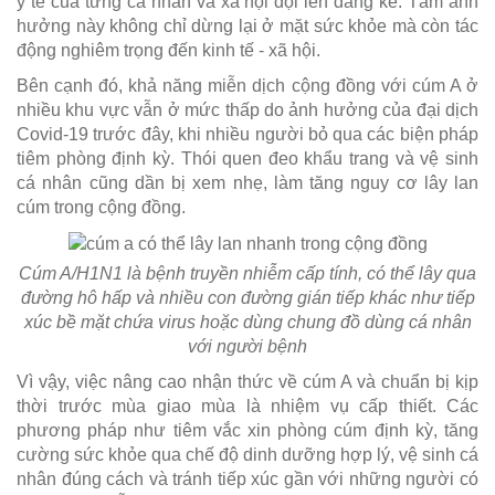
y tế của từng cá nhân và xã hội đội lên đáng kể. Tầm ảnh
hưởng này không chỉ dừng lại ở mặt sức khỏe mà còn tác
động nghiêm trọng đến kinh tế - xã hội.
Bên cạnh đó, khả năng miễn dịch cộng đồng với cúm A ở
nhiều khu vực vẫn ở mức thấp do ảnh hưởng của đại dịch
Covid-19 trước đây, khi nhiều người bỏ qua các biện pháp
tiêm phòng định kỳ. Thói quen đeo khẩu trang và vệ sinh
cá nhân cũng dần bị xem nhẹ, làm tăng nguy cơ lây lan
cúm trong cộng đồng.
Cúm A/H1N1 là bệnh truyền nhiễm cấp tính, có thể lây qua
đường hô hấp và nhiều con đường gián tiếp khác như tiếp
xúc bề mặt chứa virus hoặc dùng chung đồ dùng cá nhân
với người bệnh
Vì vậy, việc nâng cao nhận thức về cúm A và chuẩn bị kịp
thời trước mùa giao mùa là nhiệm vụ cấp thiết. Các
phương pháp như tiêm vắc xin phòng cúm định kỳ, tăng
cường sức khỏe qua chế độ dinh dưỡng hợp lý, vệ sinh cá
nhân đúng cách và tránh tiếp xúc gần với những người có