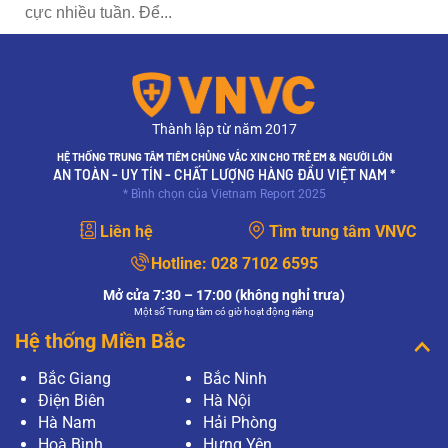
cực nhiều tuần. Để...
Thành lập từ năm 2017
HỆ THỐNG TRUNG TÂM TIÊM CHỦNG VẮC XIN CHO TRẺ EM & NGƯỜI LỚN
AN TOÀN - UY TÍN - CHẤT LƯỢNG HÀNG ĐẦU VIỆT NAM *
* Bình chọn của Vietnam Report 2025
Liên hệ
Tìm trung tâm VNVC
Hotline:
028 7102 6595
Mở cửa 7:30 – 17:00 (không nghỉ trưa)
Một số Trung tâm có giờ hoạt động riêng
Hệ thống Miền Bắc
Bắc Giang
Bắc Ninh
Điện Biên
Hà Nội
Hà Nam
Hải Phòng
Hoà Bình
Hưng Yên