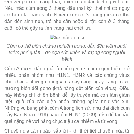
Đối với phụ nữ mang thai, nhiễm cúm đặc biệt nguy hiểm.
Nếu mắc cúm trong 3 tháng đầu thai kỳ, thai nhi có nguy
cơ bị dị tật bẩm sinh. Nhiễm cúm ở 3 tháng giữa có thể
dẫn đến sinh non, trẻ nhẹ cân hoặc dị tật, còn ở 3 tháng
cuối, có thể gây ra tình trạng thai chết lưu.
Cúm có thể biến chứng nghiêm trọng, dẫn đến viêm phổi,
viêm phế quản... đe dọa sức khỏe và mạng sống người
bệnh
Cúm A được đánh giá là chủng virus cúm nguy hiểm, có
nhiều phân nhóm như H1N1, H3N2 và các chủng virus
phụ khác - những chủng virus này càng ngày càng có xu
hướng biến đổi gene (khả năng đột biến của virus). Điều
này không chỉ khiến bệnh dễ lây truyền mà còn làm giảm
hiệu quả của các biện pháp phòng ngừa như vắc xin.
Những vụ bùng phát cúm A trong lịch sử, như đại dịch cúm
Tây Ban Nha (1918) hay cúm H1N1 (2009), đều để lại hậu
quả nặng nề với hàng chục triệu ca nhiễm và tử vong.
Chuyên gia cảnh báo, sắp tới - khi thời tiết chuyển mùa từ