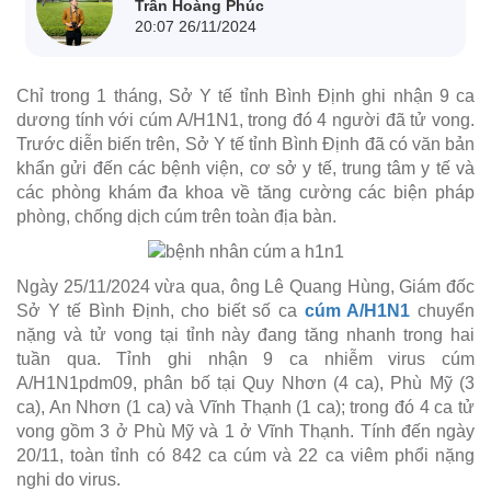
Trần Hoàng Phúc
20:07 26/11/2024
Chỉ trong 1 tháng, Sở Y tế tỉnh Bình Định ghi nhận 9 ca
dương tính với cúm A/H1N1, trong đó 4 người đã tử vong.
Trước diễn biến trên, Sở Y tế tỉnh Bình Định đã có văn bản
khẩn gửi đến các bệnh viện, cơ sở y tế, trung tâm y tế và
các phòng khám đa khoa về tăng cường các biện pháp
phòng, chống dịch cúm trên toàn địa bàn.
Ngày 25/11/2024 vừa qua, ông Lê Quang Hùng, Giám đốc
Sở Y tế Bình Định, cho biết số ca
cúm A/H1N1
chuyển
nặng và tử vong tại tỉnh này đang tăng nhanh trong hai
tuần qua. Tỉnh ghi nhận 9 ca nhiễm virus cúm
A/H1N1pdm09, phân bố tại Quy Nhơn (4 ca), Phù Mỹ (3
ca), An Nhơn (1 ca) và Vĩnh Thạnh (1 ca); trong đó 4 ca tử
vong gồm 3 ở Phù Mỹ và 1 ở Vĩnh Thạnh. Tính đến ngày
20/11, toàn tỉnh có 842 ca cúm và 22 ca viêm phổi nặng
nghi do virus.