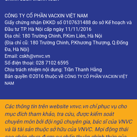
CÔNG TY CỔ PHẦN VACXIN VIỆT NAM
Giấy chứng nhận ĐKKD số 0107631488 do sở Kế hoạch và
Đầu tư TP. Hà Nội cấp ngày 11/11/2016
Địa chỉ: 180 Trường Chinh, P.Kim Liên, Hà Nội
(Địa chỉ cũ: 180 Trường Chinh, P.Khương Thượng, Q.Đống
Đa, Hà Nội)
Email:
cskh@vnvc.vn
Số điện thoại: 028 7102 6595
Chịu trách nhiệm nội dung: Trần Thanh Hằng
Bản quyền ©2016 thuộc về
CÔNG TY CỔ PHẦN VACXIN VIỆT
NAM
Các thông tin trên website vnvc.vn chỉ phục vụ cho
mục đích tham khảo, tra cứu, được kiểm soát
chuyên môn bởi đội ngũ chuyên gia, bác sĩ của VNVC
và là tài sản thuộc sở hữu của VNVC. Mọi động thái
sao chép chưa được sự chấp thuận chính thức của