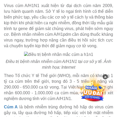
Virus cúm A/H1N1 xuất hiện từ đại dịch cúm năm 2009,
lưu hành quanh năm. Sở Y tế lo ngại tình hình có thể diễn
biến phức tạp, yêu cầu các cơ sở y tế cách ly và thông báo
kịp thời khi phát hiện ca nghi nhiễm, đồng thời lấy mẫu giải
trình tự gene để giám sát chủng virus, phát hiện sớm nguy
cơ. Bệnh nhân nhiễm cúm A/H1pdm cần dùng thuốc kháng
virus ngay, trường hợp nặng cần điều trị hồi sức tích cực
và chuyển tuyến kịp thời để giảm nguy cơ tử vong.
Điều trị bệnh nhân nhiễm cúm A/H1N1 tại cơ sở y tế. Ảnh
minh họa: Internet
Theo Tổ chức Y tế Thế giới (WHO), mỗi năm có khoảng 1
×
tỷ ca cúm trên thế giới, trong đó 3 - 5 triệu ca nặng và
290.000 - 650.000 ca tử vong. Tại Việt Nam, hàng năm ghi
nhận 600.000 - 1.000.000 ca cúm mùa, với 10% mẫu xét
nghiệm dương tính với cúm A/H1N1.
Cúm A
là bệnh nhiễm trùng đường hô hấp do virus cúm
gây ra, lây qua đường hô hấp, tiếp xúc với bề mặt nhiễm