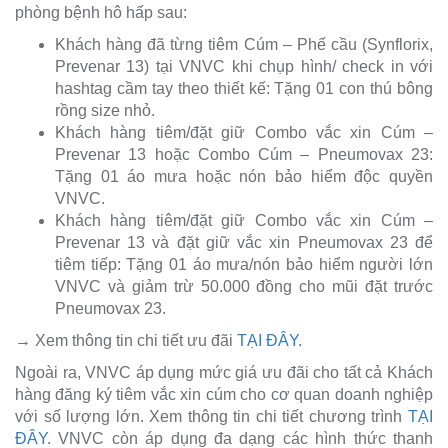
phòng bệnh hô hấp sau:
Khách hàng đã từng tiêm Cúm – Phế cầu (Synflorix,
Prevenar 13) tại VNVC khi chụp hình/ check in với
hashtag cầm tay theo thiết kế: Tặng 01 con thú bông
rồng size nhỏ.
Khách hàng tiêm/đặt giữ Combo vắc xin Cúm –
Prevenar 13 hoặc Combo Cúm – Pneumovax 23:
Tặng 01 áo mưa hoặc nón bảo hiểm độc quyền
VNVC.
Khách hàng tiêm/đặt giữ Combo vắc xin Cúm –
Prevenar 13 và đặt giữ vắc xin Pneumovax 23 để
tiêm tiếp: Tặng 01 áo mưa/nón bảo hiểm người lớn
VNVC và giảm trừ 50.000 đồng cho mũi đặt trước
Pneumovax 23.
→ Xem thông tin chi tiết ưu đãi
TẠI ĐÂY
.
Ngoài ra, VNVC áp dụng mức giá ưu đãi cho tất cả Khách
hàng đăng ký tiêm vắc xin cúm cho cơ quan doanh nghiệp
với số lượng lớn. Xem thông tin chi tiết chương trình
TẠI
ĐÂY
. VNVC còn áp dụng đa dạng các hình thức thanh