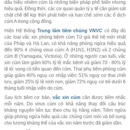
dấu hiệu nhiễm cúm là những biện pháp phổ biến nhưng
hiệu quả. Đồng thời, các cơ quan quản lý y tế cần giám sát
chặt chẽ để kịp thời phát hiện và hạn chế sớm các ổ dịch
cúm A trong cộng đồng.
Hiện Hệ thống
Trung tâm tiêm chủng VNVC
có đầy đủ
các loại vắc xin phòng bệnh cúm Tứ giá thế hệ mới nhất
của Pháp và Hà Lan, có khả năng phòng ngừa hiệu quả
đến 90% 4 chủng virus cúm: A (H1N1, H3N2) và 2 chủng
cúm B (Yamagata, Victoria). Ở những người cao tuổi, vắc
xin cúm làm giảm 60% tỷ lệ mắc bệnh và giảm 70 - 80% tỷ
lệ tử vong có liên quan đến cúm. Thai phụ tiêm phòng cúm
giúp giảm 40% nguy cơ nhập viện; 51% nguy cơ thai chết
lưu, giảm 25% tỷ lệ sinh non, giảm 72% nguy cơ trẻ dưới 6
tháng tuổi nhập viện do cúm.
Sau lịch tiêm cơ bản,
vắc xin cúm
cần được tiêm nhắc
mỗi năm. Do virus cúm có khả năng thay đổi cấu trúc
kháng nguyên liên tục theo chu kỳ hằng năm. Tiêm ngừa
giúp phòng ngừa hiệu quả các chủng cúm mới và bổ sung
cho lượng kháng thể của vắc xin năm trước đã giảm dần.