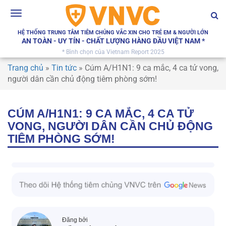
Toggle
navigation
HỆ THỐNG TRUNG TÂM TIÊM CHỦNG VẮC XIN CHO TRẺ EM & NGƯỜI LỚN
AN TOÀN - UY TÍN - CHẤT LƯỢNG HÀNG ĐẦU VIỆT NAM *
* Bình chọn của Vietnam Report 2025
Trang chủ
»
Tin tức
»
Cúm A/H1N1: 9 ca mắc, 4 ca tử vong,
người dân cần chủ động tiêm phòng sớm!
CÚM A/H1N1: 9 CA MẮC, 4 CA TỬ
VONG, NGƯỜI DÂN CẦN CHỦ ĐỘNG
TIÊM PHÒNG SỚM!
Đăng bởi