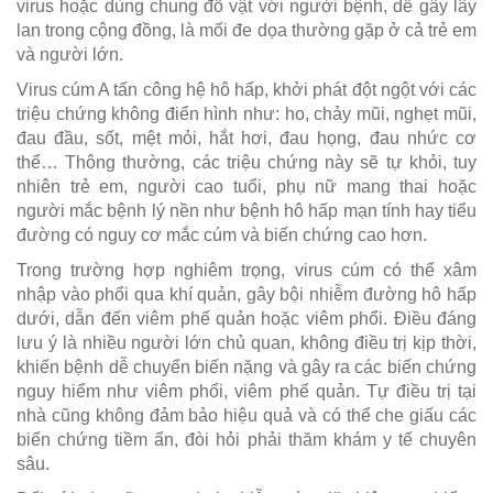
virus hoặc dùng chung đồ vật với người bệnh, dễ gây lây
lan trong cộng đồng, là mối đe dọa thường gặp ở cả trẻ em
và người lớn.
Virus cúm A tấn công hệ hô hấp, khởi phát đột ngột với các
triệu chứng không điển hình như: ho, chảy mũi, nghẹt mũi,
đau đầu, sốt, mệt mỏi, hắt hơi, đau họng, đau nhức cơ
thể… Thông thường, các triệu chứng này sẽ tự khỏi, tuy
nhiên trẻ em, người cao tuổi, phụ nữ mang thai hoặc
người mắc bệnh lý nền như bệnh hô hấp mạn tính hay tiểu
đường có nguy cơ mắc cúm và biến chứng cao hơn.
Trong trường hợp nghiêm trọng, virus cúm có thể xâm
nhập vào phổi qua khí quản, gây bội nhiễm đường hô hấp
dưới, dẫn đến viêm phế quản hoặc viêm phổi. Điều đáng
lưu ý là nhiều người lớn chủ quan, không điều trị kịp thời,
khiến bệnh dễ chuyển biến nặng và gây ra các biến chứng
nguy hiểm như viêm phổi, viêm phế quản. Tự điều trị tại
nhà cũng không đảm bảo hiệu quả và có thể che giấu các
biến chứng tiềm ẩn, đòi hỏi phải thăm khám y tế chuyên
sâu.