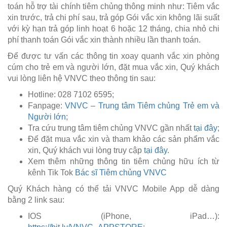
toán hỗ trợ tài chính tiêm chủng thông minh như: Tiêm vắc
xin trước, trả chi phí sau, trả góp Gói vắc xin không lãi suất
với kỳ hạn trả góp linh hoạt 6 hoặc 12 tháng, chia nhỏ chi
phí thanh toán Gói vắc xin thành nhiều lần thanh toán.
Để được tư vấn các thông tin xoay quanh vắc xin phòng
cúm cho trẻ em và người lớn, đặt mua vắc xin, Quý khách
vui lòng liên hệ VNVC theo thông tin sau:
Hotline: 028 7102 6595;
Fanpage:
VNVC – Trung tâm Tiêm chủng Trẻ em và
Người lớn
;
Tra cứu trung tâm tiêm chủng VNVC gần nhất
tại đây
;
Để đặt mua vắc xin và tham khảo các sản phẩm vắc
xin, Quý khách vui lòng truy cập
tại đây
.
Xem thêm những thông tin tiêm chủng hữu ích từ
kênh Tik Tok
Bác sĩ Tiêm chủng VNVC
Quý Khách hàng có thể tải VNVC Mobile App dễ dàng
bằng 2 link sau:
IOS (iPhone, iPad…):