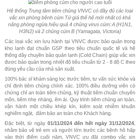
Hệ thống Trung tâm tiêm chủng VNVC có đầy đủ các loại
vắc xin phòng bệnh cúm Tứ giá thế hệ mới nhất có khả
năng phòng ngừa hiệu quả 4 chủng virus cúm: A (H1N1,
H3N2) và 2 chủng cúm B (Yamagata, Victoria)
Các loại vắc xin lưu hành tại VNVC được bảo quản trong
kho lạnh đạt chuẩn GSP theo tiêu chuẩn quốc tế và hệ
thống dây chuyền bảo quản lạnh (Cold Chain) giúp vắc xin
được bảo quản trong nhiệt độ tiêu chuẩn từ 2 - 8 độ C theo
đúng yêu cầu của nhà sản xuất.
100% bác sĩ khám sàng lọc trước tiêm, tư vấn sức khỏe và
chỉ định tiêm chủng chính xác. 100% điều dưỡng viên có
chứng chỉ an toàn tiêm chủng, kỹ thuật tiêm chuẩn chuyên
môn, tiêm nhẹ nhàng, êm ái. Quy trình tiêm chủng an toàn,
vận hành một chiều khép kín, kiểm soát nhiễm khuẩn
nghiêm ngặt, đảm bảo an toàn cho Khách hàng.
Đặc biệt, từ ngày
01/11/2024 đến hết ngày 31/12/2024
,
nhằm bảo vệ trẻ em và người lớn trước các bệnh hô hấp
vào thời điểm cuối năm, VNVC ưu đãi combo vắc xin