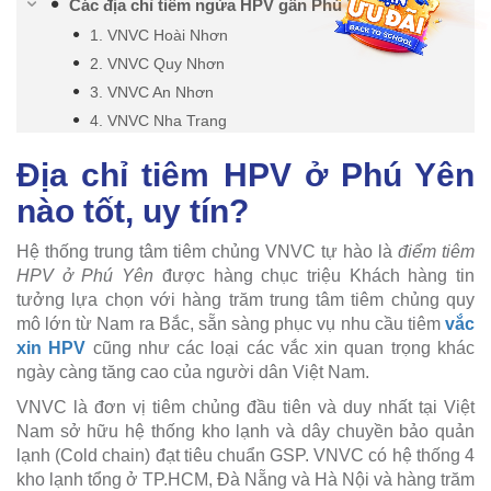
Các địa chỉ tiêm ngừa HPV gần Phú Yên
1. VNVC Hoài Nhơn
2. VNVC Quy Nhơn
3. VNVC An Nhơn
4. VNVC Nha Trang
Địa chỉ tiêm HPV ở Phú Yên
nào tốt, uy tín?
Hệ thống trung tâm tiêm chủng VNVC tự hào là
điểm tiêm
HPV ở Phú Yên
được hàng chục triệu Khách hàng tin
tưởng lựa chọn với hàng trăm trung tâm tiêm chủng quy
mô lớn từ Nam ra Bắc, sẵn sàng phục vụ nhu cầu tiêm
vắc
xin HPV
cũng như các loại các vắc xin quan trọng khác
ngày càng tăng cao của người dân Việt Nam.
VNVC là đơn vị tiêm chủng đầu tiên và duy nhất tại Việt
Nam sở hữu hệ thống kho lạnh và dây chuyền bảo quản
lạnh (Cold chain) đạt tiêu chuẩn GSP. VNVC có hệ thống 4
kho lạnh tổng ở TP.HCM, Đà Nẵng và Hà Nội và hàng trăm