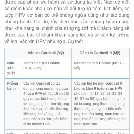
được cấp phép lưu hành và sử dụng tại Việt Nam có một
số điểm khác nhau cơ bản về đối tượng tiêm, lịch tiêm, số
tuýp HPV cơ bản có thể phòng ngừa cũng như tác dụng
phòng bệnh. Do đó, tùy theo nhu cầu phòng bệnh cũng
như khả năng tài chính của từng người mà Khách hàng sẽ
được các bác sĩ khám khám sàng lọc và tư vấn kỹ lưỡng
về loại vắc xin HPV phù hợp. Cụ thể:
Vắc xin Gardasil (Mỹ)
Vắc xin Gardasil 9 (Mỹ)
Nhà
Merck Sharp & Dohme
Merck Sharp & Dohme (MSD –
sản
(MSD – Mỹ)
Mỹ)
xuất
Phòng
Vắc xin Gardasil có tác
Vắc xin thế hệ mới Gardasil 9
bệnh
dụng phòng ngừa hiệu quả
bảo vệ khỏi
9 tuýp virus HPV
4 tuýp HPV
(6, 11, 16 và 18)
phổ biến (6, 11, 16, 18, 31, 33,
gây ra các bệnh ung thư cổ
45, 52 và 58) gây bệnh ung thư
tử cung, ung thư âm hộ, ung
cổ tử cung, ung thư âm hộ, ung
thư âm đạo, các tổn thương
thư âm đạo, ung thư hậu môn,
tiền ung thư và loạn sản,
ung thư hầu họng, mụn cóc sinh
mụn cóc sinh dục, các bệnh
dục, các tổn thương tiền ung thư
lý do nhiễm HPV.
hoặc loạn sản…