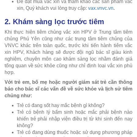
Để đặt mua vắc xin và tham khảo các sản phẩm vắc
xin, Quý khách vui lòng truy cập:
vax.vnvc.vn
.
2. Khám sàng lọc trước tiêm
Khi thực hiện tiêm chủng vắc xin HPV ở Trung tâm tiêm
chủng Phú Yên cũng như các trung tâm tiêm chủng của
VNVC khác trên toàn quốc, trước khi tiến hành tiêm vắc
xin HPV, Khách hàng sẽ được đội ngũ bác sĩ giàu kinh
nghiệm, chuyên môn cao khám sàng lọc nhằm đánh giá
tổng quan về sức khỏe cũng như chỉ định loại vắc xin phù
hợp.
Với trẻ em, bố mẹ hoặc người giám sát trẻ cần thông
báo cho bác sĩ các vấn đề về sức khỏe và lịch sử tiêm
chủng như:
Trẻ có đang sốt hay mắc bệnh gì không?
Trẻ có bệnh lý bẩm sinh hoặc mắc phải bệnh nào
khiến trẻ phải nhập viện điều trị từ khi sinh đến nay
không?
Trẻ có đang dùng thuốc hoặc sử dụng phương pháp