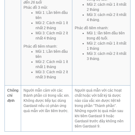
đến 26 tuổi
Mũi 2: cách mũi 1 ít nhất
Phác đồ 3 mũi:
2 tháng
Mũi 1: Lần tiêm đầu
Mũi 3: cách mũi 2 ít nhất
tiên
4 tháng.
Mũi 2: Cách mũi 1 ít
nhất 2 tháng
Phác đồ tiêm nhanh:
Mũi 3: Cách mũi 2 ít
Mũi 1: lần tiêm đầu tiên
nhất 4 tháng
trong độ tuổi.
Mũi 2: cách mũi 1 ít nhất
Phác đồ tiêm nhanh:
1 tháng
Mũi 1: Lần tiêm đầu
Mũi 3: cách mũi 2 ít nhất
tiên
3 tháng.
Mũi 2: Cách mũi 1 ít
nhất 1 tháng
Mũi 3: Cách mũi 2 ít
nhất 3 tháng
Chống
Người mẫn cảm với các
Người quá mẫn với các hoạt
chỉ
thành phần có trong vắc xin.
chất hoặc với bất kỳ tá dược
định
Không được tiếp tục dùng
nào của vắc xin được liệt kê
Gardasil nếu có phản ứng
trong phần “Thành phần”.
quá mẫn với lần tiêm trước.
Những người bị quá mẫn sau
khi tiêm Gardasil 9 hoặc
Gardasil trước đây không nên
tiêm Gardasil 9.