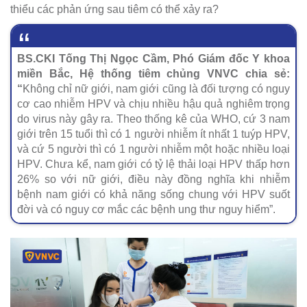
thiểu các phản ứng sau tiêm có thể xảy ra?
BS.CKI Tống Thị Ngọc Cầm, Phó Giám đốc Y khoa
miền Bắc, Hệ thống tiêm chủng VNVC chia sẻ:
“
Không chỉ nữ giới, nam giới cũng là đối tượng có nguy
cơ cao nhiễm HPV và chịu nhiều hậu quả nghiêm trọng
do virus này gây ra. Theo thống kê của WHO, cứ 3 nam
giới trên 15 tuổi thì có 1 người nhiễm ít nhất 1 tuýp HPV,
và cứ 5 người thì có 1 người nhiễm một hoặc nhiều loại
HPV. Chưa kể, nam giới có tỷ lệ thải loại HPV thấp hơn
26% so với nữ giới, điều này đồng nghĩa khi nhiễm
bệnh nam giới có khả năng sống chung với HPV suốt
đời và có nguy cơ mắc các bệnh ung thư nguy hiểm”.