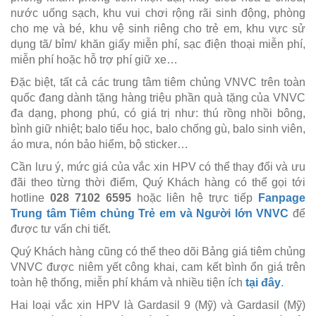
nước uống sạch, khu vui chơi rộng rãi sinh động, phòng
cho mẹ và bé, khu vệ sinh riêng cho trẻ em, khu vực sử
dụng tã/ bỉm/ khăn giấy miễn phí, sạc điện thoại miễn phí,
miễn phí hoặc hỗ trợ phí giữ xe…
Đặc biệt, tất cả các trung tâm tiêm chủng VNVC trên toàn
quốc đang dành tặng hàng triệu phần quà tặng của VNVC
đa dạng, phong phú, có giá trị như: thú rồng nhồi bông,
bình giữ nhiệt; balo tiểu học, balo chống gù, balo sinh viên,
áo mưa, nón bảo hiểm, bộ sticker…
Cần lưu ý, mức giá của vắc xin HPV có thể thay đổi và ưu
đãi theo từng thời điểm, Quý Khách hàng có thể gọi tới
hotline
028 7102 6595
hoặc liên hệ trực tiếp
Fanpage
Trung tâm Tiêm chủng Trẻ em và Người lớn VNVC
để
được tư vấn chi tiết.
Quý Khách hàng cũng có thể theo dõi Bảng giá tiêm chủng
VNVC được niêm yết công khai, cam kết bình ổn giá trên
toàn hệ thống, miễn phí khám và nhiều tiện ích
tại đây
.
Hai loại vắc xin HPV là Gardasil 9 (Mỹ) và Gardasil (Mỹ)