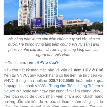
Với hàng trăm trung tâm tiêm chủng quy mô lớn trên cả
nước, Hệ thống trung tâm tiêm chủng VNVC sẵn sàng
phục vụ nhu cầu tiêm vắc xin ngày càng tăng cao của
người dân Việt Nam.
⇒ Xem thêm:
Tiêm HPV ở đâu?
Nếu còn bất kỳ thắc mắc nào về vấn đề
tiêm HPV ở Phú
Yên
tại VNVC, quý Khách hàng có thể liên hệ trực tiếp với
VNVC thông qua hotline
028.7102.6595
hoặc inbox qua
fanpage facebook
VNVC - Trung tâm Tiêm chủng Trẻ em &
Người lớn
hoặc đến ngay các trung tâm tiêm chủng VNVC
trên toàn quốc để được nhân viên chăm sóc Khách hàng
hướng dẫn chi tiết, được bác sĩ thăm khám sàng lọc, tư
vấn sức khỏe và chỉ định tiêm ngừa phù hợp. Tra cứu