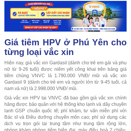
Giá tiêm HPV ở Phú Yên cho
từng loại vắc xin
Hiện nay, giá vắc xin Gardasil (dành cho trẻ em gái và phụ
nữ từ 9-26 tuổi) được niêm yết công khai trên bảng giá
tiêm chủng VNVC là
1.790.000
VNĐ/ mũi và vắc xin
Gardasil 9 (dành cho trẻ em và người lớn từ 9-45 tuổi, cả
nam và nữ) là 2.998.000 VNĐ/ mũi.
Giá vắc xin HPV tại VNVC đã bao gồm giá vắc xin chính
hãng được bảo quản với hệ thống kho lạnh và dây chuyền
lạnh GSP chuẩn quốc tế; phí khám, tư vấn miễn phí với
Bác sĩ và Điều dưỡng chuyên môn cao; phí sử dụng các
dịch vụ trọn gói tại trung tâm như trung tâm rộng lớn,
phòng khám phòng tiêm hiện đại, máy điều hoà 2 chiều,