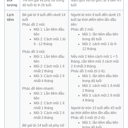
Đối
Trẻ em gái và phụ nữ trong
Nam giới và nữ giới, từ 9 đến 45
tượng
độ tuổi từ 9-26 tuổi
tuổi
Lịch
Bé gái từ 9 tuổi đến dưới 14
Người từ tròn 9 tuổi đến dưới 15
tiêm
tuổi
tuổi tại thời điểm tiêm lần đầu
Phác đồ 2 mũi:
tiên:
Mũi 1: Lần tiêm đầu
Phác đồ 2 mũi:
tiên
Mũi 1: lần tiêm đầu tiên
Mũi 2: Cách mũi 1 từ
trong độ tuổi
6 - 12 tháng
Mũi 2: cách mũi 1 từ 6-
12 tháng.
Phác đồ 3 mũi:
Mũi 1: Lần tiêm đầu
Nếu mũi 2 tiêm cách mũi 1 < 5
tiên
tháng, cần tiêm mũi 3 cách mũi
Mũi 2: Cách mũi 1 ít
2 ít nhất 3 tháng.
nhất 2 tháng
Phác đồ 3 mũi (0-2-6):
Mũi 3: Cách mũi 2 ít
Mũi 1: lần tiêm đầu tiên
nhất 4 tháng
trong độ tuổi
Mũi 2: cách mũi 1 ít nhất
Phác đồ tiêm nhanh:
2 tháng
Mũi 1: Lần tiêm đầu
Mũi 3: cách mũi 2 ít nhất
tiên
4 tháng
Mũi 2: Cách mũi 1 ít
nhất 1 tháng
Người từ tròn 15 tuổi đến 45 tuổi
Mũi 3: Cách mũi 2 ít
tại thời điểm tiêm lần đầu tiên:
nhất 3 tháng
Phác đồ 3 mũi (0-2-6):
Mũi 1: lần tiêm đầu tiên
Bé gái từ 14 tuổi và phụ nữ
trong độ tuổi