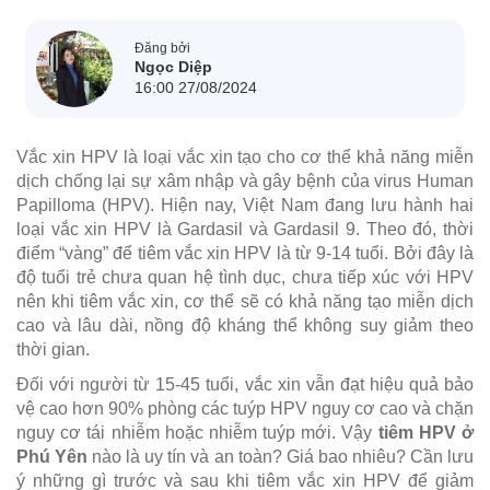
Đăng bởi
Ngọc Diệp
16:00 27/08/2024
Vắc xin HPV là loại vắc xin tạo cho cơ thể khả năng miễn
dịch chống lại sự xâm nhập và gây bệnh của virus Human
Papilloma (HPV). Hiện nay, Việt Nam đang lưu hành hai
loại vắc xin HPV là Gardasil và Gardasil 9. Theo đó, thời
điểm “vàng” để tiêm vắc xin HPV là từ 9-14 tuổi. Bởi đây là
độ tuổi trẻ chưa quan hệ tình dục, chưa tiếp xúc với HPV
nên khi tiêm vắc xin, cơ thể sẽ có khả năng tạo miễn dịch
cao và lâu dài, nồng độ kháng thể không suy giảm theo
thời gian.
Đối với người từ 15-45 tuổi, vắc xin vẫn đạt hiệu quả bảo
vệ cao hơn 90% phòng các tuýp HPV nguy cơ cao và chặn
nguy cơ tái nhiễm hoặc nhiễm tuýp mới. Vậy
tiêm HPV ở
Phú Yên
nào là uy tín và an toàn? Giá bao nhiêu? Cần lưu
ý những gì trước và sau khi tiêm vắc xin HPV để giảm