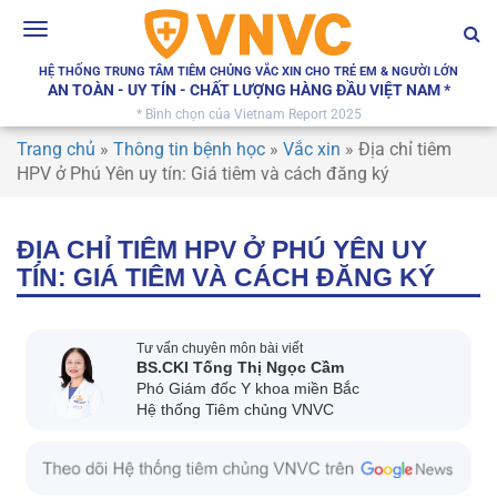
Toggle
navigation
HỆ THỐNG TRUNG TÂM TIÊM CHỦNG VẮC XIN CHO TRẺ EM & NGƯỜI LỚN
AN TOÀN - UY TÍN - CHẤT LƯỢNG HÀNG ĐẦU VIỆT NAM *
* Bình chọn của Vietnam Report 2025
Trang chủ
»
Thông tin bệnh học
»
Vắc xin
»
Địa chỉ tiêm
HPV ở Phú Yên uy tín: Giá tiêm và cách đăng ký
ĐỊA CHỈ TIÊM HPV Ở PHÚ YÊN UY
TÍN: GIÁ TIÊM VÀ CÁCH ĐĂNG KÝ
Tư vấn chuyên môn bài viết
BS.CKI Tống Thị Ngọc Cầm
Phó Giám đốc Y khoa miền Bắc
Hệ thống Tiêm chủng VNVC