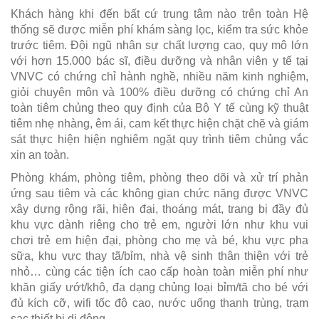
Khách hàng khi đến bất cứ trung tâm nào trên toàn Hệ
thống sẽ được miễn phí khám sàng lọc, kiểm tra sức khỏe
trước tiêm. Đội ngũ nhân sự chất lượng cao, quy mô lớn
với hơn 15.000 bác sĩ, điều dưỡng và nhân viên y tế tại
VNVC có chứng chỉ hành nghề, nhiều năm kinh nghiệm,
giỏi chuyên môn và 100% điều dưỡng có chứng chỉ An
toàn tiêm chủng theo quy định của Bộ Y tế cùng kỹ thuật
tiêm nhẹ nhàng, êm ái, cam kết thực hiện chặt chẽ và giám
sát thực hiện hiện nghiêm ngặt quy trình tiêm chủng vắc
xin an toàn.
Phòng khám, phòng tiêm, phòng theo dõi và xử trí phản
ứng sau tiêm và các không gian chức năng được VNVC
xây dựng rộng rãi, hiện đại, thoáng mát, trang bị đầy đủ
khu vực dành riêng cho trẻ em, người lớn như khu vui
chơi trẻ em hiện đại, phòng cho mẹ và bé, khu vực pha
sữa, khu vực thay tã/bỉm, nhà vệ sinh thân thiện với trẻ
nhỏ… cùng các tiện ích cao cấp hoàn toàn miễn phí như
khăn giấy ướt/khô, đa dạng chủng loại bỉm/tã cho bé với
đủ kích cỡ, wifi tốc độ cao, nước uống thanh trùng, trạm
sạc thiết bị di động...