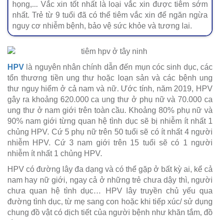
họng,... Vắc xin tốt nhất là loại vắc xin được tiêm sớm
nhất. Trẻ từ 9 tuổi đã có thể tiêm vắc xin để ngăn ngừa
nguy cơ nhiễm bệnh, bảo vệ sức khỏe và tương lai.
HPV
là nguyên nhân chính dẫn đến mụn cóc sinh dục, các
tổn thương tiền ung thư hoặc loạn sản và các bệnh ung
thư nguy hiểm ở cả nam và nữ. Ước tính, năm 2019, HPV
gây ra khoảng 620.000 ca ung thư ở phụ nữ và 70.000 ca
ung thư ở nam giới trên toàn cầu. Khoảng 80% phụ nữ và
90% nam giới từng quan hệ tình dục sẽ bị nhiễm ít nhất 1
chủng HPV. Cứ 5 phụ nữ trên 50 tuổi sẽ có ít nhất 4 người
nhiễm HPV. Cứ 3 nam giới trên 15 tuổi sẽ có 1 người
nhiễm ít nhất 1 chủng HPV.
HPV có đường lây đa dạng và có thể gặp ở bất kỳ ai, kể cả
nam hay nữ giới, ngay cả ở những trẻ chưa dậy thì, người
chưa quan hệ tình dục… HPV lây truyền chủ yếu qua
đường tình dục, từ mẹ sang con hoặc khi tiếp xúc/ sử dụng
chung đồ vật có dịch tiết của người bệnh như khăn tắm, đồ