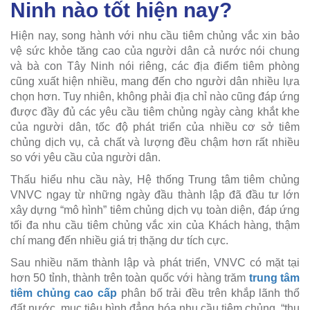
Ninh nào tốt hiện nay?
Hiện nay, song hành với nhu cầu tiêm chủng vắc xin bảo
vệ sức khỏe tăng cao của người dân cả nước nói chung
và bà con Tây Ninh nói riêng, các địa điểm tiêm phòng
cũng xuất hiện nhiều, mang đến cho người dân nhiều lựa
chọn hơn. Tuy nhiên, không phải địa chỉ nào cũng đáp ứng
được đầy đủ các yêu cầu tiêm chủng ngày càng khắt khe
của người dân, tốc độ phát triển của nhiều cơ sở tiêm
chủng dịch vụ, cả chất và lượng đều chậm hơn rất nhiều
so với yêu cầu của người dân.
Thấu hiểu nhu cầu này, Hệ thống Trung tâm tiêm chủng
VNVC ngay từ những ngày đầu thành lập đã đầu tư lớn
xây dựng “mô hình” tiêm chủng dịch vụ toàn diện, đáp ứng
tối đa nhu cầu tiêm chủng vắc xin của Khách hàng, thậm
chí mang đến nhiều giá trị thặng dư tích cực.
Sau nhiều năm thành lập và phát triển, VNVC có mặt tại
hơn 50 tỉnh, thành trên toàn quốc với hàng trăm
trung tâm
tiêm chủng cao cấp
phân bố trải đều trên khắp lãnh thổ
đất nước, mục tiêu bình đẳng hóa nhu cầu tiêm chủng, “thu