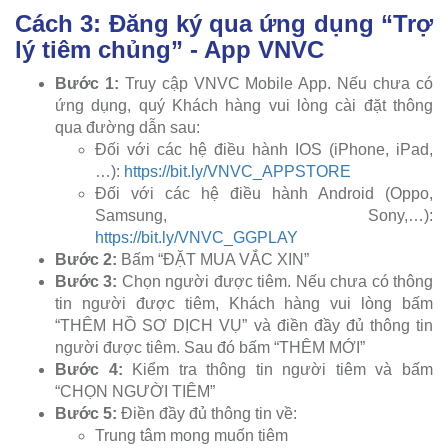
Cách 3: Đăng ký qua ứng dụng “Trợ
lý tiêm chủng” - App VNVC
Bước 1:
Truy cập VNVC Mobile App. Nếu chưa có
ứng dụng, quý Khách hàng vui lòng cài đặt thông
qua đường dẫn sau:
Đối với các hệ điều hành IOS (iPhone, iPad,
…):
https://bit.ly/VNVC_APPSTORE
Đối với các hệ điều hành Android (Oppo,
Samsung, Sony,…):
https://bit.ly/VNVC_GGPLAY
Bước 2:
Bấm “ĐẶT MUA VẮC XIN”
Bước 3:
Chọn người được tiêm. Nếu chưa có thông
tin người được tiêm, Khách hàng vui lòng bấm
“THÊM HỒ SƠ DỊCH VỤ” và điền đầy đủ thông tin
người được tiêm. Sau đó bấm “THÊM MỚI”
Bước 4:
Kiểm tra thông tin người tiêm và bấm
“CHỌN NGƯỜI TIÊM”
Bước 5:
Điền đầy đủ thông tin về:
Trung tâm mong muốn tiêm