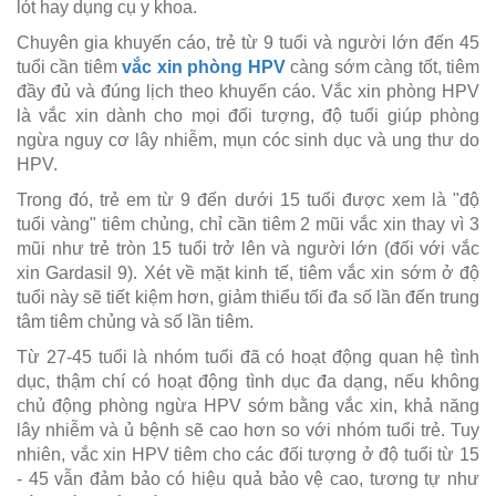
lót hay dụng cụ y khoa.
Chuyên gia khuyến cáo, trẻ từ 9 tuổi và người lớn đến 45
tuổi cần tiêm
vắc xin phòng HPV
càng sớm càng tốt, tiêm
đầy đủ và đúng lịch theo khuyến cáo. Vắc xin phòng HPV
là vắc xin dành cho mọi đối tượng, độ tuổi giúp phòng
ngừa nguy cơ lây nhiễm, mụn cóc sinh dục và ung thư do
HPV.
Trong đó, trẻ em từ 9 đến dưới 15 tuổi được xem là "độ
tuổi vàng" tiêm chủng, chỉ cần tiêm 2 mũi vắc xin thay vì 3
mũi như trẻ tròn 15 tuổi trở lên và người lớn (đối với vắc
xin Gardasil 9). Xét về mặt kinh tế, tiêm vắc xin sớm ở độ
tuổi này sẽ tiết kiệm hơn, giảm thiểu tối đa số lần đến trung
tâm tiêm chủng và số lần tiêm.
Từ 27-45 tuổi là nhóm tuổi đã có hoạt động quan hệ tình
dục, thậm chí có hoạt động tình dục đa dạng, nếu không
chủ động phòng ngừa HPV sớm bằng vắc xin, khả năng
lây nhiễm và ủ bệnh sẽ cao hơn so với nhóm tuổi trẻ. Tuy
nhiên, vắc xin HPV tiêm cho các đối tượng ở độ tuổi từ 15
- 45 vẫn đảm bảo có hiệu quả bảo vệ cao, tương tự như