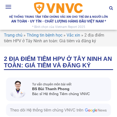
Toggle
navigation
HỆ THỐNG TRUNG TÂM TIÊM CHỦNG VẮC XIN CHO TRẺ EM & NGƯỜI LỚN
AN TOÀN - UY TÍN - CHẤT LƯỢNG HÀNG ĐẦU VIỆT NAM *
* Bình chọn của Vietnam Report 2025
Trang chủ
»
Thông tin bệnh học
»
Vắc xin
»
2 địa điểm
tiêm HPV ở Tây Ninh an toàn: Giá tiêm và đăng ký
2 ĐỊA ĐIỂM TIÊM HPV Ở TÂY NINH AN
TOÀN: GIÁ TIÊM VÀ ĐĂNG KÝ
Tư vấn chuyên môn bài viết
BS Bùi Thanh Phong
Bác sĩ Hệ thống Tiêm chủng VNVC