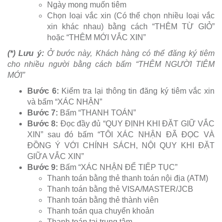
Ngày mong muốn tiêm
Chọn loại vắc xin (Có thể chọn nhiều loại vắc
xin khác nhau) bằng cách “THÊM TỪ GIỎ”
hoặc “THÊM MỚI VẮC XIN”
(*) Lưu ý:
Ở bước này, Khách hàng có thể đăng ký tiêm
cho nhiều người bằng cách bấm “THÊM NGƯỜI TIÊM
MỚI”
Bước 6:
Kiểm tra lại thông tin đăng ký tiêm vắc xin
và bấm “XÁC NHẬN”
Bước 7:
Bấm “THANH TOÁN”
Bước 8:
Đọc đầy đủ “QUY ĐỊNH KHI ĐẶT GIỮ VẮC
XIN” sau đó bấm “TÔI XÁC NHẬN ĐÃ ĐỌC VÀ
ĐỒNG Ý VỚI CHÍNH SÁCH, NỘI QUY KHI ĐẶT
GIỮA VẮC XIN”
Bước 9:
Bấm “XÁC NHẬN ĐỂ TIẾP TỤC”
Thanh toán bằng thẻ thanh toán nội địa (ATM)
Thanh toán bằng thẻ VISA/MASTER/JCB
Thanh toán bằng thẻ thành viên
Thanh toán qua chuyển khoản
Thanh toán tại trung tâm