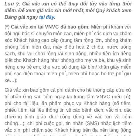
Lưu ý: Giá vắc xin có thể thay đổi tùy vào từng thời
điểm. Để xem giá vắc xin mới nhất, mời Quý khách xem
Bảng giá ngay
tại đây
.
(*)
Giá vắc xin tại VNVC đã bao gồm:
Miễn phí khám với
đội ngũ bác sĩ chuyên môn cao, miễn phí các dịch vụ chăm
sóc Khách hàng cao cấp (trung tâm rộng lớn, phòng khám
phòng tiêm hiện đại, máy điều hoà 2 chiều, nước uống
sạch, khu vui chơi rộng rãi sinh động, nhiều tiện ích riêng
biệt cho Khách hàng như phòng cho mẹ và bé, khu vệ sinh
riêng cho trẻ em, khu vực sử dụng tã/ bỉm/ khăn giấy miễn
phí, sạc điện thoại miễn phí, miễn phí hoặc hỗ trợ phí giữ
xe…);
Giá vắc xin bao gồm cả phí dành cho hệ thống cấp cứu xử
trí phản ứng sau tiêm ngay tại trung tâm VNVC (nếu có);
phí cho tài liệu, ấn phẩm phục vụ Khách hàng (sổ tiêm,
phiếu tiêm, tài liệu thông tin về các bệnh dịch, vắc xin, các
chương trình giáo dục cộng đồng về vắc xin và tiêm
chủng…); chi phí cuộc gọi, tin nhắn (SMS) nhắc lịch tiêm
vắc xin; phí chăm sóc Khách hàng trên đa nền tảng (tổng