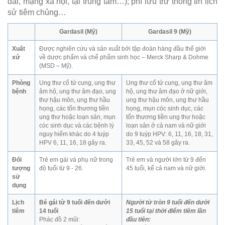
đài, mạng xã hội, tại trung tâm…); phí lưu trữ thông tin lịch
sử tiêm chủng…
Gardasil (Mỹ)
Gardasil 9 (Mỹ)
Xuất
Được nghiên cứu và sản xuất bởi tập đoàn hàng đầu thế giới
xứ
về dược phẩm và chế phẩm sinh học – Merck Sharp & Dohme
(MSD – Mỹ).
Phòng
Ung thư cổ tử cung, ung thư
Ung thư cổ tử cung, ung thư âm
bệnh
âm hộ, ung thư âm đạo, ung
hộ, ung thư âm đạo ở nữ giới,
thư hậu môn, ung thư hầu
ung thư hậu môn, ung thư hầu
họng, các tổn thương tiền
họng, mụn cóc sinh dục, các
ung thư hoặc loạn sản, mụn
tổn thương tiền ung thư hoặc
cóc sinh dục và các bệnh lý
loạn sản ở cả nam và nữ giới
nguy hiểm khác do 4 tuýp
do 9 tuýp HPV: 6, 11, 16, 18, 31,
HPV 6, 11, 16, 18 gây ra.
33, 45, 52 và 58 gây ra.
Đối
Trẻ em gái và phụ nữ trong
Trẻ em và người lớn từ 9 đến
tượng
độ tuổi từ 9 - 26.
45 tuổi, kể cả nam và nữ giới.
sử
dụng
Lịch
Bé gái từ 9 tuổi đến dưới
Người từ tròn 9 tuổi đến dưới
tiêm
14 tuổi
15 tuổi tại thời điểm tiêm lần
Phác đồ 2 mũi:
đầu tiên: