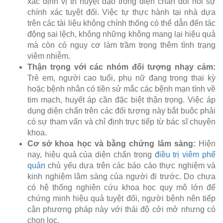
xác định vị trí huyệt đạo trong diện chẩn đòi hỏi sự
chính xác tuyệt đối. Việc tự thực hành tại nhà dựa
trên các tài liệu không chính thống có thể dẫn đến tác
động sai lệch, không những không mang lại hiệu quả
mà còn có nguy cơ làm trầm trọng thêm tình trạng
viêm nhiễm.
Thận trọng với các nhóm đối tượng nhạy cảm:
Trẻ em, người cao tuổi, phụ nữ đang trong thai kỳ
hoặc bệnh nhân có tiền sử mắc các bệnh mạn tính về
tim mạch, huyết áp cần đặc biệt thận trọng. Việc áp
dụng diện chẩn trên các đối tượng này bắt buộc phải
có sự tham vấn và chỉ định trực tiếp từ bác sĩ chuyên
khoa.
Cơ sở khoa học và bằng chứng lâm sàng:
Hiện
nay, hiệu quả của diện chẩn trong
điều trị viêm phế
quản
chủ yếu dựa trên các báo cáo thực nghiệm và
kinh nghiệm lâm sàng của người đi trước. Do chưa
có hệ thống nghiên cứu khoa học quy mô lớn để
chứng minh hiệu quả tuyệt đối, người bệnh nên tiếp
cận phương pháp này với thái độ cởi mở nhưng có
chọn lọc.