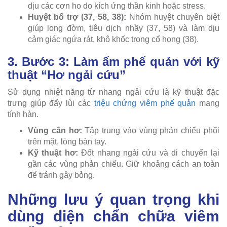
dịu các cơn ho do kích ứng thần kinh hoặc stress.
Huyệt bổ trợ (37, 58, 38):
Nhóm huyệt chuyên biệt
giúp long đờm, tiêu dịch nhầy (37, 58) và làm dịu
cảm giác ngứa rát, khô khốc trong cổ họng (38).
3. Bước 3: Làm ấm phế quản với kỹ
thuật “Hơ ngải cứu”
Sử dụng nhiệt năng từ nhang ngải cứu là kỹ thuật đặc
trưng giúp đẩy lùi các
triệu chứng viêm phế quản
mang
tính hàn.
Vùng cần hơ:
Tập trung vào vùng phản chiếu phổi
trên mặt, lòng bàn tay.
Kỹ thuật hơ:
Đốt nhang ngải cứu và di chuyển lại
gần các vùng phản chiếu. Giữ khoảng cách an toàn
để tránh gây bỏng.
Những lưu ý quan trọng khi
dùng diện chẩn chữa viêm