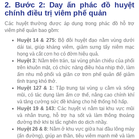
2. Bước 2: Day ấn phác đồ huyệt
chính điều trị viêm phế quản
Các huyệt thường được áp dụng trong phác đồ hỗ trợ
viêm phế quản bao gồm:
Huyệt 14 & 275:
Bộ đôi huyệt đạo nằm vùng dưới
dái tai, giúp kháng viêm, giảm sưng tấy niêm mạc
họng và cắt cơn ho có đờm hiệu quả.
Huyệt 3:
Nằm trên trán, tại vùng phản chiếu của phổi
trên khuôn mặt, có chức năng điều hòa nhịp thở, làm
ấm nhu mô phổi và giãn cơ trơn phế quản để giảm
tình trạng khó thở.
Huyệt 127 & 1:
Tập trung tại vùng ụ cằm và sống
mũi, có tác dụng làm ấm cơ thể, nâng cao chính khí
và tăng cường sức đề kháng cho hệ thống hô hấp.
Huyệt 19 & 143:
Các huyệt vị nằm tại khu vực mũi
và nhân trung, hỗ trợ hạ sốt và làm thông thoáng
đường thở khi bị tắc nghẽn do dịch nhầy.
Huyệt 26 & 8:
Nằm ở khu vực giữa hai đầu lông mày
(ấn đường), giúp an thần, tiêu viêm mạnh mẽ và làm