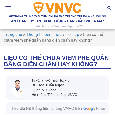
Toggle
navigation
HỆ THỐNG TRUNG TÂM TIÊM CHỦNG VẮC XIN CHO TRẺ EM & NGƯỜI LỚN
AN TOÀN - UY TÍN - CHẤT LƯỢNG HÀNG ĐẦU VIỆT NAM *
* Bình chọn của Vietnam Report 2025
Trang chủ
»
Thông tin bệnh học
»
Hô Hấp
»
Liệu có thể
chữa viêm phế quản bằng diện chẩn hay không?
LIỆU CÓ THỂ CHỮA VIÊM PHẾ QUẢN
BẰNG DIỆN CHẨN HAY KHÔNG?
Tư vấn chuyên môn bài viết
BS Hoa Tuấn Ngọc
Quản lý Y khoa
Hệ thống Tiêm chủng VNVC