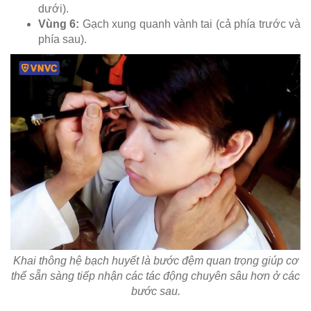
dưới).
Vùng 6:
Gạch xung quanh vành tai (cả phía trước và
phía sau).
Khai thông hệ bạch huyết là bước đệm quan trọng giúp cơ
thể sẵn sàng tiếp nhận các tác động chuyên sâu hơn ở các
bước sau.