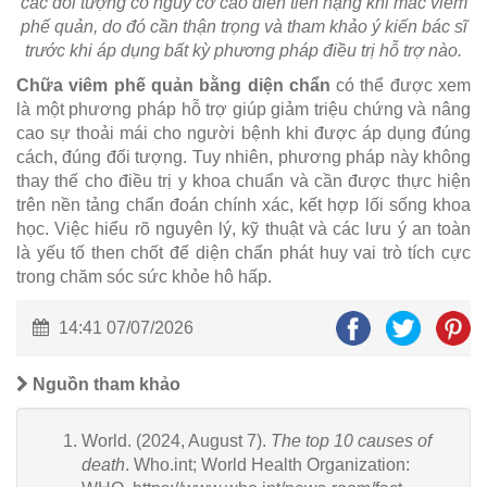
các đối tượng có nguy cơ cao diễn tiến nặng khi mắc viêm
phế quản, do đó cần thận trọng và tham khảo ý kiến bác sĩ
trước khi áp dụng bất kỳ phương pháp điều trị hỗ trợ nào.
Chữa viêm phế quản bằng diện chẩn
có thể được xem
là một phương pháp hỗ trợ giúp giảm triệu chứng và nâng
cao sự thoải mái cho người bệnh khi được áp dụng đúng
cách, đúng đối tượng. Tuy nhiên, phương pháp này không
thay thế cho điều trị y khoa chuẩn và cần được thực hiện
trên nền tảng chẩn đoán chính xác, kết hợp lối sống khoa
học. Việc hiểu rõ nguyên lý, kỹ thuật và các lưu ý an toàn
là yếu tố then chốt để diện chẩn phát huy vai trò tích cực
trong chăm sóc sức khỏe hô hấp.
14:41 07/07/2026
Nguồn tham khảo
World. (2024, August 7).
The top 10 causes of
death
. Who.int; World Health Organization: