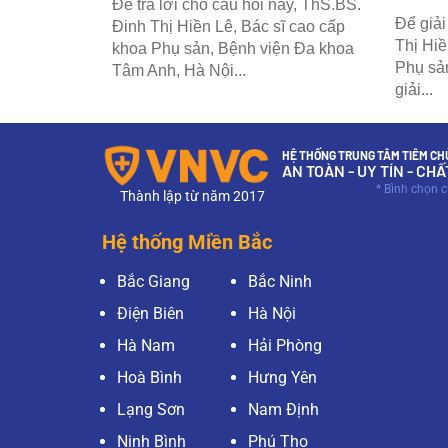
Để trả lời cho câu hỏi này, ThS.BS.
Để giải
ạn đang quan
Đinh Thị Hiền Lê, Bác sĩ cao cấp
Thị Hiề
òng vắc xin
khoa Phụ sản, Bệnh viện Đa khoa
Phụ sả
hỏi: sau khi
Tâm Anh, Hà Nội...
giải...
HỆ THỐNG TRUNG TÂM TIÊM CHỦ
AN TOÀN - UY TÍN - CH
* Bình chọn 
Thành lập từ năm 2017
Hệ thống Miền Bắc
Bắc Giang
Bắc Ninh
Điện Biên
Hà Nội
Hà Nam
Hải Phòng
Hoà Bình
Hưng Yên
Lạng Sơn
Nam Định
Ninh Bình
Phú Thọ