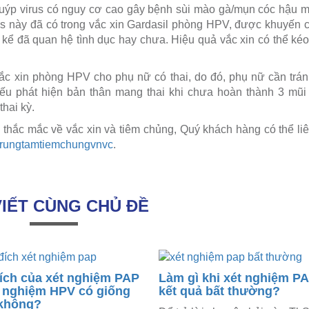
 tuýp virus có nguy cơ cao gây bệnh sùi mào gà/mụn cóc hậu 
us này đã có trong vắc xin Gardasil phòng HPV, được khuyến 
t kể đã quan hệ tình dục hay chưa. Hiệu quả vắc xin có thể kéo
vắc xin phòng HPV cho phụ nữ có thai, do đó, phụ nữ cần trá
Nếu phát hiện bản thân mang thai khi chưa hoàn thành 3 mũi
thai kỳ.
g thắc mắc về vắc xin và tiêm chủng, Quý khách hàng có thể li
trungtamtiemchungvnvc
.
VIẾT CÙNG CHỦ ĐỀ
ích của xét nghiệm PAP
Làm gì khi xét nghiệm P
t nghiệm HPV có giống
kết quả bất thường?
không?