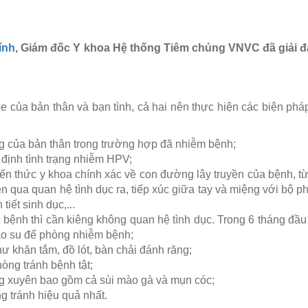
ính
, Giám đốc Y khoa Hệ thống Tiêm chủng VNVC đã giải 
của bản thân và bạn tình, cả hai nên thực hiện các biện ph
ạng của bản thân trong trường hợp đã nhiễm bệnh;
 định tình trạng nhiễm HPV;
iến thức y khoa chính xác về con đường lây truyền của bệnh, t
 qua quan hệ tình dục ra, tiếp xúc giữa tay và miệng với bộ p
iết sinh dục,...
bệnh thì cần kiêng không quan hệ tình dục. Trong 6 tháng đầu
ao su để phòng nhiễm bệnh;
 khăn tắm, đồ lót, bàn chải đánh răng;
òng tránh bệnh tật;
g xuyên bao gồm cả sùi mào gà và mụn cóc;
 tránh hiệu quả nhất.