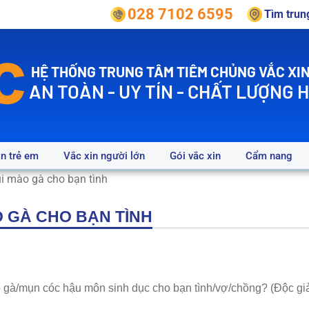
028 7102 6595
Tìm tru
HỆ THỐNG TRUNG TÂM TIÊM CHỦNG VẮC XIN
AN TOÀN - UY TÍN - CHẤT LƯỢNG 
in trẻ em
Vắc xin người lớn
Gói vắc xin
Cẩm nang
 GÀ CHO BẠN TÌNH
o gà/mụn cóc hậu môn sinh dục cho bạn tình/vợ/chồng? (Độc gi