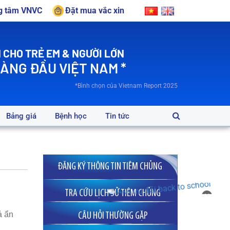
ng tâm VNVC
Đặt mua vắc xin
 CHO TRẺ EM & NGƯỜI LỚN
HÀNG ĐẦU VIỆT NAM *
*Bình chọn của Vietnam Report 2025
Bảng giá
Bệnh học
Tin tức
ĐĂNG KÝ THÔNG TIN TIÊM CHỦNG
TRA CỨU LỊCH SỬ TIÊM CHỦNG
×
ả ẩn
CÂU HỎI THƯỜNG GẶP