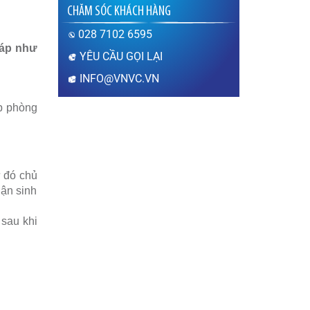
Sau khi tiêm vắc xin
CHĂM SÓC KHÁCH HÀNG
bao lâu thì được
mang thai?
028 7102 6595
Thưa bác sĩ, sau khi
đáp như
tiêm vắc xin bao lâu thì
YÊU CẦU GỌI LẠI
có thể mang thai? Sau khi tiêm vắc
xin chưa được 1 tháng (tính từ thời
INFO@VNVC.VN
điểm tiêm phòng) em lỡ có thai thì
có…
áp phòng
XEM THÊM
Sùi mào gà nguy hiểm
như thế nào?
Thưa bác sĩ, bệnh sùi
ừ đó chủ
mào gà gây ra hậu quả
hận sinh
gì? Em đang mang thai,
mắc sùi mào gà thì có
ảnh hưởng như thế nào đến sức khỏe
 sau khi
thai nhi? Mong bác sĩ giải…
XEM THÊM
Mục đích của xét
nghiệm PAP và xét
nghiệm HPV có giống