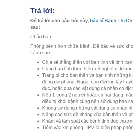
Trả lời:
Để trả lời cho câu hỏi này,
bác sĩ Bạch Thị Ch
sau:
Chào bạn,
Phòng bệnh hơn chữa bệnh. Để bảo vệ sức khỏe 
tránh sau:
Chia sẻ thẳng thắn với bạn tình về tình tr
Cùng bạn tình thực hiện xét nghiệm để xác
Trang bị cho bản thân và bạn tình những k
động dự phòng. Ngoài con đường lây truyền
dục, hoặc qua các vật dụng cá nhân có dịch t
Nếu 1 trong 2 người hoặc cả hai đang mắc 
điều trị khỏi bệnh cũng nên sử dụng bao c
Không sử dụng những vật dụng cá nhân như
Nâng cao sức đề kháng của bản thân và ph
Khám và tầm soát các bệnh tình dục thườn
Tiêm vắc xin phòng HPV là biện pháp phòng