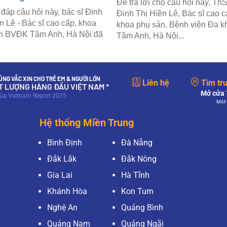
Để trả lời cho câu hỏi này, Th
 đáp câu hỏi này, bác sĩ Đinh
Đinh Thị Hiền Lê, Bác sĩ cao 
n Lê - Bác sĩ cao cấp, khoa
khoa phụ sản, Bệnh viện Đa k
n BVĐK Tâm Anh, Hà Nội đã
Tâm Anh, Hà Nội...
NG VẮC XIN CHO TRẺ EM & NGƯỜI LỚN
Liên hệ
Tìm tr
ẤT LƯỢNG HÀNG ĐẦU VIỆT NAM *
Mở cửa 7
của Vietnam Report 2025
Một 
Hệ thống Miền Trung
Bình Định
Đà Nẵng
Đắk Lắk
Đắk Nông
Gia Lai
Hà Tĩnh
Khánh Hòa
Kon Tum
Nghệ An
Quảng Bình
Quảng Nam
Quảng Ngãi