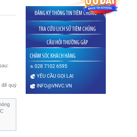
ĐĂNG KÝ THÔNG TIN TIÊM CHỦNG
TRA CỨU LỊCH SỬ TIÊM CHỦNG
CÂU HỎI THƯỜNG GẶP
Sau khi tiêm vắc xin
CHĂM SÓC KHÁCH HÀNG
bao lâu thì được
mang thai?
sau:
028 7102 6595
Thưa bác sĩ, sau khi
tiêm vắc xin bao lâu thì
YÊU CẦU GỌI LẠI
có thể mang thai? Sau khi tiêm vắc
xin chưa được 1 tháng (tính từ thời
e để quý
INFO@VNVC.VN
điểm tiêm phòng) em lỡ có thai thì
có…
XEM THÊM
phòng
VC
Sùi mào gà nguy hiểm
như thế nào?
Thưa bác sĩ, bệnh sùi
mào gà gây ra hậu quả