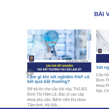
BÀI 
ghiệm PAP
Xét n
có giống
Câu hỏ
Làm gì khi xét nghiệm PAP có
Đinh Th
kết quả bất thường?
 bác sĩ Đinh
khoa P
Để trả lời cho câu hỏi này, ThS.BS.
o cấp, khoa
Nội. Ch
Đinh Thị Hiền Lê, Bác sĩ cao cấp
, Hà Nội đã
khoa phụ sản, Bệnh viện Đa khoa
Tâm Anh, Hà Nội...