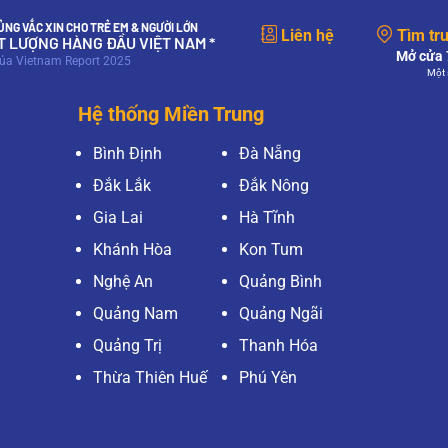
NG VẮC XIN CHO TRẺ EM & NGƯỜI LỚN
Liên hệ
Tìm tr
ẤT LƯỢNG HÀNG ĐẦU VIỆT NAM *
Mở cửa 7
của Vietnam Report 2025
Một 
Hệ thống Miền Trung
Bình Định
Đà Nẵng
Đắk Lắk
Đắk Nông
Gia Lai
Hà Tĩnh
Khánh Hòa
Kon Tum
Nghệ An
Quảng Bình
Quảng Nam
Quảng Ngãi
Quảng Trị
Thanh Hóa
Thừa Thiên Huế
Phú Yên