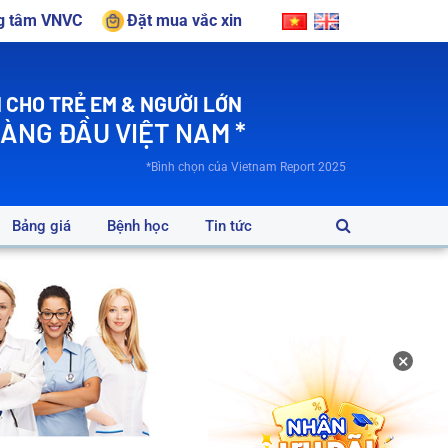
ng tâm VNVC
Đặt mua vắc xin
 CHO TRẺ EM & NGƯỜI LỚN
HÀNG ĐẦU VIỆT NAM *
*Bình chọn của Vietnam Report 2025
Bảng giá
Bệnh học
Tin tức
×