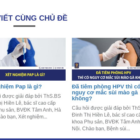
VIẾT CÙNG CHỦ ĐỀ
ghiệm Pap là gì?
Đã tiêm phòng HPV thì c
nguy cơ mắc sùi mào gà
i được giải đáp bởi ThS.BS
không?
ị Hiền Lê, bác sĩ cao cấp
Câu hỏi được giải đáp bởi Th
hụ sản, BVĐK Tâm Anh, Hà
Đinh Thị Hiền Lê, bác sĩ cao c
ào bạn, Xét nghiệm...
khoa Phụ sản, BVĐK Tâm Anh
Nội. Chào bạn, Bệnh sùi...