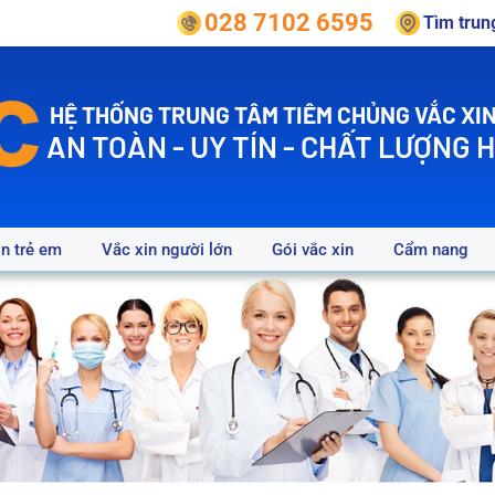
028 7102 6595
Tìm tru
HỆ THỐNG TRUNG TÂM TIÊM CHỦNG VẮC XIN
AN TOÀN - UY TÍN - CHẤT LƯỢNG 
in trẻ em
Vắc xin người lớn
Gói vắc xin
Cẩm nang