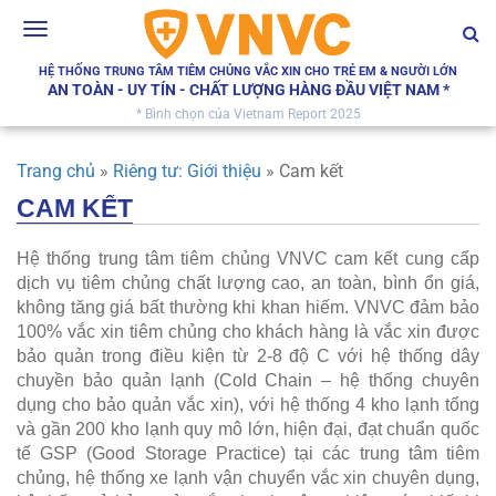
Toggle
navigation
HỆ THỐNG TRUNG TÂM TIÊM CHỦNG VẮC XIN CHO TRẺ EM & NGƯỜI LỚN
AN TOÀN - UY TÍN - CHẤT LƯỢNG HÀNG ĐẦU VIỆT NAM *
* Bình chọn của Vietnam Report 2025
Trang chủ
»
Riêng tư: Giới thiệu
»
Cam kết
CAM KẾT
Hệ thống trung tâm tiêm chủng VNVC cam kết cung cấp
dịch vụ tiêm chủng chất lượng cao, an toàn, bình ổn giá,
không tăng giá bất thường khi khan hiếm. VNVC đảm bảo
100% vắc xin tiêm chủng cho khách hàng là vắc xin được
bảo quản trong điều kiện từ 2-8 độ C với hệ thống dây
chuyền bảo quản lạnh (Cold Chain – hệ thống chuyên
dụng cho bảo quản vắc xin), với hệ thống 4 kho lạnh tổng
và gần 200 kho lạnh quy mô lớn, hiện đại, đạt chuẩn quốc
tế GSP (Good Storage Practice) tại các trung tâm tiêm
chủng, hệ thống xe lạnh vận chuyển vắc xin chuyên dụng,