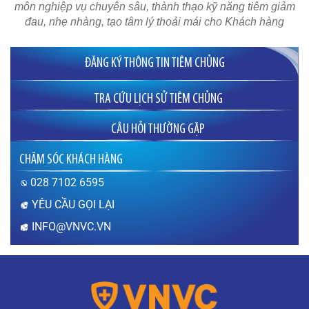
môn nghiệp vụ chuyên sâu, thành thạo kỹ năng tiêm giảm
đau, nhẹ nhàng, tạo tâm lý thoải mái cho Khách hàng
ĐĂNG KÝ THÔNG TIN TIÊM CHỦNG
TRA CỨU LỊCH SỬ TIÊM CHỦNG
CÂU HỎI THƯỜNG GẶP
Sau khi tiêm vắc xin bao lâu thì được mang
CHĂM SÓC KHÁCH HÀNG
thai?
Thưa bác sĩ, sau khi tiêm vắc xin bao lâu thì có
028 7102 6595
thể mang thai? Sau khi tiêm vắc xin chưa được
1 tháng (tính từ thời điểm tiêm phòng) em lỡ có
YÊU CẦU GỌI LẠI
thai thì có…
INFO@VNVC.VN
XEM THÊM
Sùi mào gà nguy hiểm như thế nào?
Thưa bác sĩ, bệnh sùi mào gà gây ra hậu quả
gì? Em đang mang thai, mắc sùi mào gà thì có
ảnh hưởng như thế nào đến sức khỏe thai nhi?
Mong bác sĩ giải…