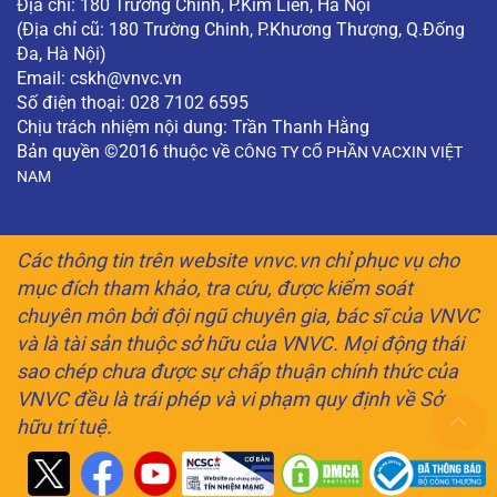
Địa chỉ: 180 Trường Chinh, P.Kim Liên, Hà Nội
(Địa chỉ cũ: 180 Trường Chinh, P.Khương Thượng, Q.Đống
Đa, Hà Nội)
Email:
cskh@vnvc.vn
Số điện thoại: 028 7102 6595
Chịu trách nhiệm nội dung: Trần Thanh Hằng
Bản quyền ©2016 thuộc về
CÔNG TY CỔ PHẦN VACXIN VIỆT
NAM
Các thông tin trên website vnvc.vn chỉ phục vụ cho
mục đích tham khảo, tra cứu, được kiểm soát
chuyên môn bởi đội ngũ chuyên gia, bác sĩ của VNVC
và là tài sản thuộc sở hữu của VNVC. Mọi động thái
sao chép chưa được sự chấp thuận chính thức của
VNVC đều là trái phép và vi phạm quy định về Sở
hữu trí tuệ.