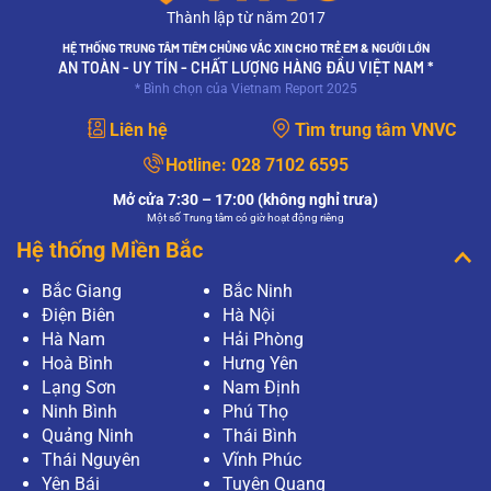
Thành lập từ năm 2017
XEM THÊM
HỆ THỐNG TRUNG TÂM TIÊM CHỦNG VẮC XIN CHO TRẺ EM & NGƯỜI LỚN
AN TOÀN - UY TÍN - CHẤT LƯỢNG HÀNG ĐẦU VIỆT NAM *
Mục đích của xét nghiệm PAP và xét nghiệm
* Bình chọn của Vietnam Report 2025
HPV có giống nhau không?
Mục đích của xét nghiệm PAP và xét nghiệm
Liên hệ
Tìm trung tâm VNVC
HPV có giống nhau không?
XEM THÊM
Hotline:
028 7102 6595
Mở cửa 7:30 – 17:00 (không nghỉ trưa)
Làm gì khi xét nghiệm PAP có kết quả bất
Một số Trung tâm có giờ hoạt động riêng
thường?
Hệ thống Miền Bắc
Thưa bác sĩ, tôi vừa tiến hành phương pháp
Pap để tầm soát ung thư cổ tử cung tại bệnh
viện, tuy nhiên khi có kết quả, tôi thấy kết quả có
Bắc Giang
Bắc Ninh
điều bất thường? Tôi…
Điện Biên
Hà Nội
XEM THÊM
Hà Nam
Hải Phòng
Hoà Bình
Hưng Yên
Xét nghiệm Pap là gì?
Lạng Sơn
Nam Định
Thưa bác sĩ, em thường nghe về khái niệm xét
Ninh Bình
Phú Thọ
nghiệm Pap nhưng chưa rõ nó có vai trò gì ạ?
Nếu một người có kết quả xét nghiệm PAP là bất
Quảng Ninh
Thái Bình
thường thì có nghĩa…
Thái Nguyên
Vĩnh Phúc
XEM THÊM
Yên Bái
Tuyên Quang