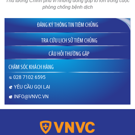
Thủ tướng Chính phủ vì những đóng góp to lớn trong cuộc
phòng chống bệnh dịch
ĐĂNG KÝ THÔNG TIN TIÊM CHỦNG
TRA CỨU LỊCH SỬ TIÊM CHỦNG
CÂU HỎI THƯỜNG GẶP
Sau khi tiêm vắc xin bao lâu thì được mang
CHĂM SÓC KHÁCH HÀNG
thai?
Thưa bác sĩ, sau khi tiêm vắc xin bao lâu thì có
028 7102 6595
thể mang thai? Sau khi tiêm vắc xin chưa được
1 tháng (tính từ thời điểm tiêm phòng) em lỡ có
YÊU CẦU GỌI LẠI
thai thì có…
INFO@VNVC.VN
XEM THÊM
Sùi mào gà nguy hiểm như thế nào?
Thưa bác sĩ, bệnh sùi mào gà gây ra hậu quả
gì? Em đang mang thai, mắc sùi mào gà thì có
ảnh hưởng như thế nào đến sức khỏe thai nhi?
Mong bác sĩ giải…