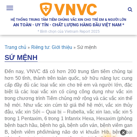
Toggle
navigation
HỆ THỐNG TRUNG TÂM TIÊM CHỦNG VẮC XIN CHO TRẺ EM & NGƯỜI LỚN
AN TOÀN - UY TÍN - CHẤT LƯỢNG HÀNG ĐẦU VIỆT NAM *
* Bình chọn của Vietnam Report 2025
Trang chủ
»
Riêng tư: Giới thiệu
»
Sứ mệnh
SỨ MỆNH
Đến nay, VNVC đã có hơn 200 trung tâm tiêm chủng tại
hơn 50 tỉnh, thành trên toàn quốc, sở hữu năng lực cung
cấp đầy đủ các loại vắc xin cho trẻ em và người lớn, đặc
biệt là các loại vắc xin có cùng công dụng như vắc xin
trong chương trình Tiêm chủng mở rộng và các vắc xin thế
hệ mới. Như vắc xin cúm tứ giá thế hệ mới, vắc xin thủy
đậu, vắc xin Sởi – Quai bị – Rubella, vắc xin lao, vắc xin 5
trong 1 Pentaxim, 6 trong 1 Infanrix Hexa, Hexaxim (phòng
bệnh bạch hầu, bệnh ho gà, bệnh uốn ván, bệnh viêm gan
×
B, bệnh viêm phổi/màng não do vi khuẩn Hib, bệnh bại