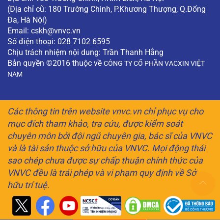
(Địa chỉ cũ: 180 Trường Chinh, P.Khương Thượng, Q.Đống
Đa, Hà Nội)
Email:
cskh@vnvc.vn
Số điện thoại: 028 7102 6595
Chịu trách nhiệm nội dung: Trần Thanh Hằng
Bản quyền ©2016 thuộc về
CÔNG TY CỔ PHẦN VACXIN VIỆT
NAM
Các thông tin trên website vnvc.vn chỉ phục vụ cho
mục đích tham khảo, tra cứu, được kiểm soát
chuyên môn bởi đội ngũ chuyên gia, bác sĩ của VNVC
và là tài sản thuộc sở hữu của VNVC. Mọi động thái
sao chép chưa được sự chấp thuận chính thức của
VNVC đều là trái phép và vi phạm quy định về Sở
hữu trí tuệ.