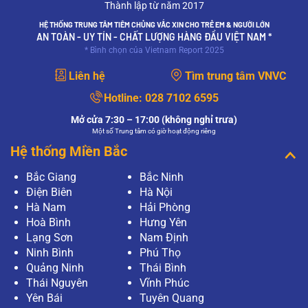
Thành lập từ năm 2017
XEM THÊM
HỆ THỐNG TRUNG TÂM TIÊM CHỦNG VẮC XIN CHO TRẺ EM & NGƯỜI LỚN
AN TOÀN - UY TÍN - CHẤT LƯỢNG HÀNG ĐẦU VIỆT NAM *
Mục đích của xét nghiệm PAP và xét nghiệm
* Bình chọn của Vietnam Report 2025
HPV có giống nhau không?
Mục đích của xét nghiệm PAP và xét nghiệm
Liên hệ
Tìm trung tâm VNVC
HPV có giống nhau không?
XEM THÊM
Hotline:
028 7102 6595
Mở cửa 7:30 – 17:00 (không nghỉ trưa)
Làm gì khi xét nghiệm PAP có kết quả bất
Một số Trung tâm có giờ hoạt động riêng
thường?
Hệ thống Miền Bắc
Thưa bác sĩ, tôi vừa tiến hành phương pháp
Pap để tầm soát ung thư cổ tử cung tại bệnh
viện, tuy nhiên khi có kết quả, tôi thấy kết quả có
Bắc Giang
Bắc Ninh
điều bất thường? Tôi…
Điện Biên
Hà Nội
XEM THÊM
Hà Nam
Hải Phòng
Hoà Bình
Hưng Yên
Xét nghiệm Pap là gì?
Lạng Sơn
Nam Định
Thưa bác sĩ, em thường nghe về khái niệm xét
Ninh Bình
Phú Thọ
nghiệm Pap nhưng chưa rõ nó có vai trò gì ạ?
Nếu một người có kết quả xét nghiệm PAP là bất
Quảng Ninh
Thái Bình
thường thì có nghĩa…
Thái Nguyên
Vĩnh Phúc
XEM THÊM
Yên Bái
Tuyên Quang