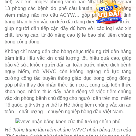
liệt), vắc xin Imojev phòng viêm não Nhật Bản, Prevenar
13 phòng các bệnh do phế cầu khuẩn, Menactra phòng
viêm màng não mô cầu ACYW… góp phần giải tỏa tình
trạng khan hiếm vắc xin kéo dài đang diễn ra trên cả nước,
giúp người dân tiếp cận đầy đủ hơn với các loại vắc xin
chất lượng cao, từ đó nâng cao tỷ lệ bao phủ tiêm chủng
trong cộng đồng.
Không chỉ mang đến cho hàng chục triệu người dân hàng
trăm triệu liều vắc xin chất lượng tốt, hiệu quả cao, giúp
bảo vệ sức khỏe người dân an toàn trước nhiều dịch bệnh
nguy hiểm, mà VNVC còn không ngừng nỗ lực tăng
cường công tác truyền thông giáo dục trong cộng đồng,
góp phần thay đổi nhận thức tích cực, cung cấp kiến thức
khoa học, nhằm thúc đẩy hành động về việc tiêm chủng
vắc xin phòng bệnh chủ động cho người dân trên mọi miền
Tổ quốc, giữ vững vị thế là Hệ thống tiêm chủng vắc xin an
toàn – chất lượng – chuyên nghiệp hàng đầu Việt Nam.
Hệ thống trung tâm tiêm chủng VNVC nhận bằng khen của