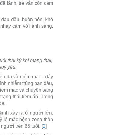
đã lành, trẻ vẫn còn cảm
ư đau đầu, buồn nôn, khó
c nhạy cảm với ánh sáng.
i thai kỳ khi mang thai,
suy yếu.
đến da và niêm mạc - đây
rình nhiễm trùng ban đầu,
niêm mạc và chuyển sang
 trạng thái tiềm ẩn. Trong
da.
kinh xảy ra ở người lớn.
Tỷ lệ mắc bệnh zona thần
gười trên 65 tuổi. [
2
]