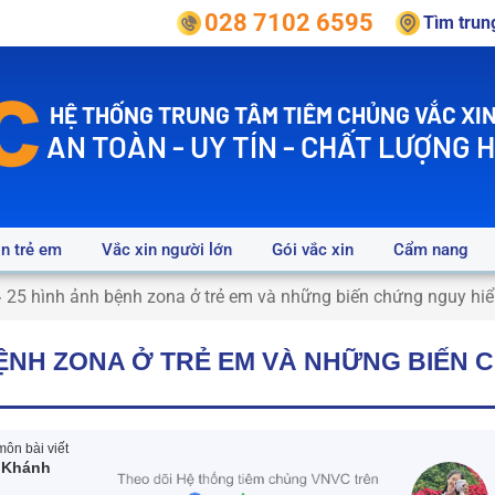
028 7102 6595
Tìm tru
HỆ THỐNG TRUNG TÂM TIÊM CHỦNG VẮC XIN
AN TOÀN - UY TÍN - CHẤT LƯỢNG 
in trẻ em
Vắc xin người lớn
Gói vắc xin
Cẩm nang
»
25 hình ảnh bệnh zona ở trẻ em và những biến chứng nguy hi
BỆNH ZONA Ở TRẺ EM VÀ NHỮNG BIẾN
ôn bài viết
 Khánh