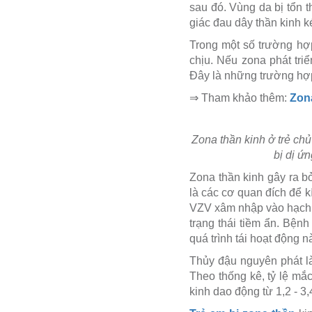
sau đó. Vùng da bị tổn 
giác đau dây thần kinh k
Trong một số trường hợp
chịu. Nếu zona phát tri
Đây là những trường hợp
⇒ Tham khảo thêm:
Zon
Zona thần kinh ở trẻ ch
bị dị ứ
Zona thần kinh gây ra b
là các cơ quan đích để k
VZV xâm nhập vào hạch 
trạng thái tiềm ẩn. Bệnh 
quá trình tái hoạt động n
Thủy đậu nguyên phát là
Theo thống kê, tỷ lệ mắ
kinh dao động từ 1,2 - 3