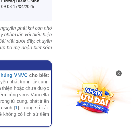
Lương Diễm Chinh
09:03 17/04/2025
u nguyên phát khi còn nhỏ
ây nhầm lẫn với biểu hiện
ài viết dưới đây, chuyên
iúp bố mẹ nhận biết sớm
×
 chủng VNVC
cho biết:
yên phát trong tử cung
àn thiện hoặc chưa được
m trùng virus Varicella
rong tử cung, phát triển
 sinh [
1
]. Trong số các
ẻ không có lịch sử tiêm