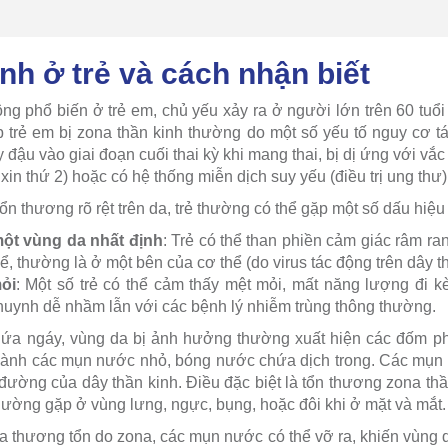
nh ở trẻ và cách nhận biết
ng phổ biến ở trẻ em, chủ yếu xảy ra ở người lớn trên 60 tuổi
 trẻ em bị zona thần kinh thường do một số yếu tố nguy cơ t
y đậu vào giai đoạn cuối thai kỳ khi mang thai, bị dị ứng với vắ
xin thứ 2) hoặc có hệ thống miễn dịch suy yếu (điều trị ung thư)
tổn thương rõ rệt trên da, trẻ thường có thể gặp một số dấu hiệu
một vùng da nhất định
: Trẻ có thể than phiền cảm giác râm ra
ể, thường là ở một bên của cơ thể (do virus tác động trên dây t
ỏi
: Một số trẻ có thể cảm thấy mệt mỏi, mất năng lượng đi k
uynh dễ nhầm lẫn với các bệnh lý nhiễm trùng thông thường.
ngứa ngáy, vùng da bị ảnh hưởng thường xuất hiện các đốm ph
 thành các mụn nước nhỏ, bóng nước chứa dịch trong. Các mụn
ường của dây thần kinh. Điều đặc biệt là tổn thương zona thần
hường gặp ở vùng lưng, ngực, bụng, hoặc đôi khi ở mặt và mắt.
ủa thương tổn do zona, các mụn nước có thể vỡ ra, khiến vùng 