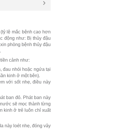
 (tỷ lệ mắc bệnh cao hơn
ác động như: Bị thủy đậu
c xin phòng bệnh thủy đậu
.
 tiền cảnh như:
n, đau nhói hoặc ngứa tại
hần kinh ở một bên).
èm với sốt nhẹ, điều này
át ban đỏ. Phát ban này
 nước sẽ mọc thành từng
 kinh ở trẻ luôn chỉ xuất
da này loét nhẹ, đóng vảy