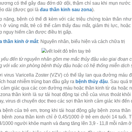
thương có thể gây đau đớn dữ dội, thậm chí sau khi mụn nước 
éo dài (được gọi là
đau thần kinh sau zona
).
 nặng, bệnh có thể đi kèm với các triệu chứng toàn thân nh
ển ở vùng mắt, trẻ có thể cảm thấy đau mắt, giảm thị lực, hoặ
 nguy hiểm cần được điều trị gấp.
a thần kinh ở mắt
: Nguyên nhân, biểu hiện và cách chữa trị
ủ yếu đến từ nguyên nhân gồm mẹ mắc thủy đậu vào giai đoạn cuố
ng với vắc xin phòng bệnh thủy đậu hoặc có hệ thống miễn dịch 
ởi virus Varicella Zoster (VZV) có thể lây lan qua đường máu 
ích hoạt nhiễm trùng ban đầu gây ra
bệnh thủy đậu
. Sau quá t
cảm giác qua các con đường máu hoặc thần kinh từ da hoặc 
zona thần kinh là sự tái hoạt động tại chỗ của virus thoát khỏi
ày, virus di chuyển dọc theo các sợi thần kinh cảm giác khi đến 
 bệnh của trẻ em, trong khi tái hoạt động gây bệnh zona thần 
c bệnh zona thần kinh chỉ ở 0,45/1000 ở trẻ em dưới 14 tuổi. 
,4/1000 người khỏe mạnh và đang tăng lên 3,9 - 11,8 mỗi năm ở n