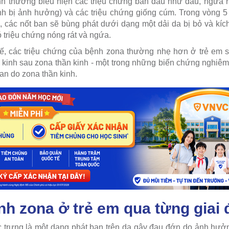
h thường biểu hiện các triệu chứng ban đầu như đau, ngứa r
nh bị ảnh hưởng) và các triệu chứng giống cúm. Trong vòng 5 
, các nốt ban sẽ bùng phát dưới dạng một dải da bị bỏ và kí
 triệu chứng nóng rát và ngứa.
tế, các triệu chứng của bệnh zona thường nhẹ hơn ở trẻ em s
 kinh sau zona thần kinh - một trong những biến chứng nghiêm t
ban do zona thần kinh.
nh zona ở trẻ em qua từng giai
 trưng là một dạng phát ban trên da gây đau đớn do ảnh hưở