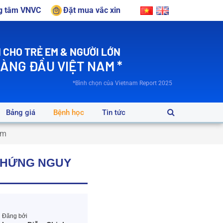
ng tâm VNVC
Đặt mua vắc xin
 CHO TRẺ EM & NGƯỜI LỚN
HÀNG ĐẦU VIỆT NAM *
*Bình chọn của Vietnam Report 2025
Bảng giá
Bệnh học
Tin tức
ểm
 CHỨNG NGUY
Đăng bởi