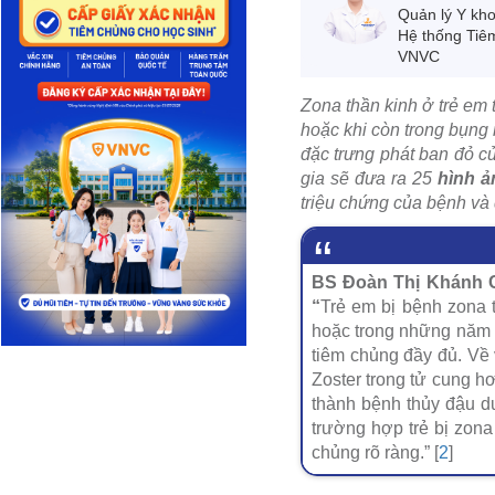
Quản lý Y kh
Hệ thống Tiê
VNVC
Zona thần kinh ở trẻ em 
hoặc khi còn trong bụng 
đặc trưng phát ban đỏ c
gia sẽ đưa ra 25
hình ả
triệu chứng của bệnh và 
BS Đoàn Thị Khánh C
“
Trẻ em bị bệnh zona 
hoặc trong những năm t
tiêm chủng đầy đủ. Về 
Zoster trong tử cung hơ
thành bệnh thủy đậu d
trường hợp trẻ bị zona
chủng rõ ràng.” [
2
]