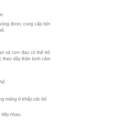
i.
 vùng được cung cấp bởi
hể.
ran và cơn đau có thể trở
c theo dây thần kinh cảm
hể.
từng mảng ở khắp các bộ
 tiếp nhau.