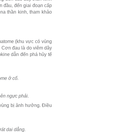
an đầu, đến giai đoạn cấp
ona thần kinh, tham khảo
matome (khu vực có vùng
ờ. Cơn đau là do viêm dây
tokine dẫn đến phá hủy tế
ome ở cổ.
bên ngực phải.
 vùng bị ảnh hưởng. Điều
rát dai dẳng.