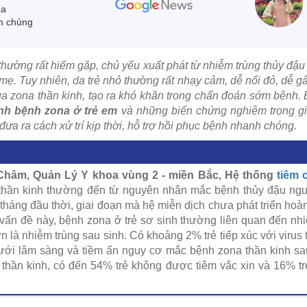
oa
m chủng
thường rất hiếm gặp, chủ yếu xuất phát từ nhiễm trùng thủy đậ
mẹ. Tuy nhiên, da trẻ nhỏ thường rất nhạy cảm, dễ nổi đỏ, dễ g
ủa zona thần kinh, tạo ra khó khăn trong chẩn đoán sớm bệnh. B
nh bệnh zona ở trẻ em
và những biến chứng nghiêm trọng g
đưa ra cách xử trí kịp thời, hỗ trợ hồi phục bệnh nhanh chóng.
hâm, Quản Lý Y khoa vùng 2 - miền Bắc, Hệ thống
tiêm
thần kinh thường đến từ nguyên nhân mắc bệnh thủy đậu ngu
háng đầu thời, giai đoạn mà hệ miễn dịch chưa phát triển ho
vấn đề này, bệnh zona ở trẻ sơ sinh thường liên quan đến nhiễ
n là nhiễm trùng sau sinh. Có khoảng 2% trẻ tiếp xúc với virus t
ưới lâm sàng và tiềm ẩn nguy cơ mắc bệnh zona thần kinh sau
 thần kinh, có đến 54% trẻ không được tiêm vắc xin và 16% tr