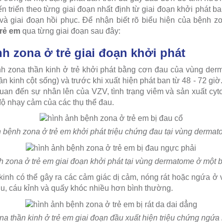
ến triển theo từng giai đoạn nhất định từ giai đoạn khởi phát b
 và giai đoạn hồi phục. Để nhận biết rõ biểu hiện của bệnh z
trẻ em
qua từng giai đoạn sau đây:
h zona ở trẻ giai đoạn khởi phát
nh zona thần kinh ở trẻ khởi phát bằng cơn đau của vùng der
hần kinh cột sống) và trước khi xuất hiện phát ban từ 48 - 72 gi
 quan đến sự nhân lên của VZV, tình trạng viêm và sản xuất cy
độ nhạy cảm của các thụ thể đau.
 bệnh zona ở trẻ em khởi phát triệu chứng đau tại vùng dermat
 zona ở trẻ em giai đoạn khởi phát tại vùng dermatome ở một 
 kinh có thể gây ra các cảm giác dị cảm, nóng rát hoặc ngứa ở
ịu, cáu kỉnh và quấy khóc nhiều hơn bình thường.
a thần kinh ở trẻ em giai đoạn đầu xuất hiện triệu chứng ngứa 