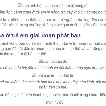
ình ảnh bệnh zona ở trẻ em bị nóng rát, gây khó chịu trong ngườ
ời lớn, bệnh zona thần kinh có xu hướng ảnh hưởng đến các
 Các tổn thương thường không vượt qua đường giữa của cơ t
na ở trẻ em giai đoạn phát ban
 một vùng ban đỏ sẽ dần hình thành tại vị trí nóng rát, ngứa 
ạng ban đỏ bắt đầu từ nhóm mụn nhỏ trên cơ thể và lan rộng dọ
tổn thương ở một bên cơ thể.
c nốt ban đỏ bắt đầu hình thành và nổi thành từng cụm trên cơ t
rẻ em biểu hiện các nốt ban mọc dọc theo dây thần kinh, nổi 
phận trên cơ thể.
 ban đỏ, mụn sẽ biến thành mụn nước mọc thành từng chùm, liên