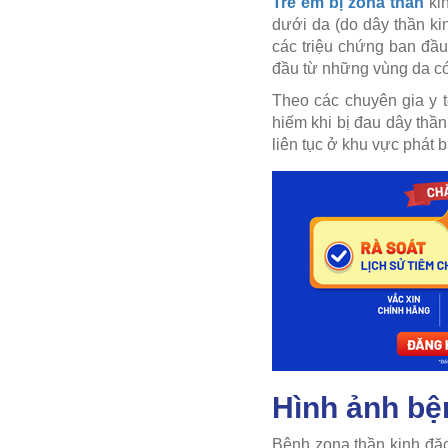
Trẻ em bị zona thần
kin
dưới da (do dây thần ki
các triệu chứng ban đầu
đầu từ những vùng da có
Theo các chuyên gia y 
hiếm khi bị đau dây thần
liên tục ở khu vực phát 
Hình ảnh bệ
Bệnh zona thần kinh đặc