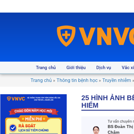
Trang chủ
Giới thiệu
Dịch vụ
Vắc x
Trang chủ
»
Thông tin bệnh học
»
Truyền nhiễm
25 HÌNH ẢNH 
HIỂM
Tư vấn chuyên m
BS Đoàn Thị
Châm