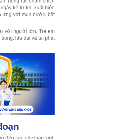
an, nóng rát, châm chích
ngày kể từ khi xuất hiện
ch ứng với mụn nước, bắt
o với người lớn. Trẻ em
rọng, lâu dài và tái phát
 đoạn
ng đến các dây thần kinh