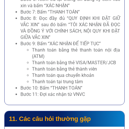
xin và bấm “XÁC NHẬN”
Bước 7: Bấm “THANH TOÁN”
Bước 8: Đọc đầy đủ “QUY ĐỊNH KHI ĐẶT GIỮ
VẮC XIN” sau đó bấm “TÔI XÁC NHẬN ĐÃ ĐỌC
VÀ ĐỒNG Ý VỚI CHÍNH SÁCH, NỘI QUY KHI ĐẶT
GIỮA VẮC XIN”
Bước 9: Bấm “XÁC NHẬN ĐỂ TIẾP TỤC”
Thanh toán bằng thẻ thanh toán nội địa
(ATM)
Thanh toán bằng thẻ VISA/MASTER/JCB
Thanh toán bằng thẻ thành viên
Thanh toán qua chuyển khoản
Thanh toán tại trung tâm
Bước 10: Bấm “THANH TOÁN”
Bước 11: Đợi xác nhận từ VNVC
11. Các câu hỏi thường gặp