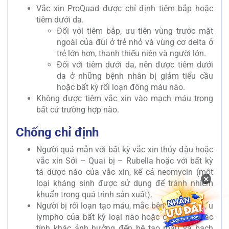
Vắc xin ProQuad được chỉ định tiêm bắp hoặc
tiêm dưới da.
Đối với tiêm bắp, ưu tiên vùng trước mặt
ngoài của đùi ở trẻ nhỏ và vùng cơ delta ở
trẻ lớn hơn, thanh thiếu niên và người lớn.
Đối với tiêm dưới da, nên được tiêm dưới
da ở những bệnh nhân bị giảm tiểu cầu
hoặc bất kỳ rối loạn đông máu nào.
Không được tiêm vắc xin vào mạch máu trong
bất cứ trường hợp nào.
Chống chỉ định
Người quá mẫn với bất kỳ vắc xin thủy đậu hoặc
vắc xin Sởi – Quai bị – Rubella hoặc với bất kỳ
tá dược nào của vắc xin, kể cả neomycin (một
×
loại kháng sinh được sử dụng để tránh nhiễm
khuẩn trong quá trình sản xuất).
Người bị rối loạn tạo máu, mắc bệnh bạch cầu, u
lympho của bất kỳ loại nào hoặc các khối u ác
tính khác ảnh hưởng đến hệ tạo máu và bạch