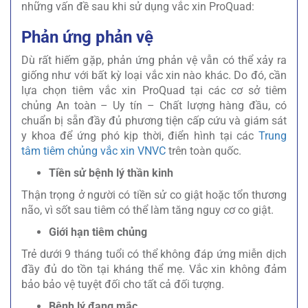
những vấn đề sau khi sử dụng vắc xin ProQuad:
Phản ứng phản vệ
Dù rất hiếm gặp, phản ứng phản vệ vẫn có thể xảy ra
giống như với bất kỳ loại vắc xin nào khác. Do đó, cần
lựa chọn tiêm vắc xin ProQuad tại các cơ sở tiêm
chủng An toàn – Uy tín – Chất lượng hàng đầu, có
chuẩn bị sẵn đầy đủ phương tiện cấp cứu và giám sát
y khoa để ứng phó kịp thời, điển hình tại các
Trung
tâm tiêm chủng vắc xin VNVC
trên toàn quốc.
Tiền sử bệnh lý thần kinh
Thận trọng ở người có tiền sử co giật hoặc tổn thương
não, vì sốt sau tiêm có thể làm tăng nguy cơ co giật.
Giới hạn tiêm chủng
Trẻ dưới 9 tháng tuổi có thể không đáp ứng miễn dịch
đầy đủ do tồn tại kháng thể mẹ. Vắc xin không đảm
bảo bảo vệ tuyệt đối cho tất cả đối tượng.
Bệnh lý đang mắc