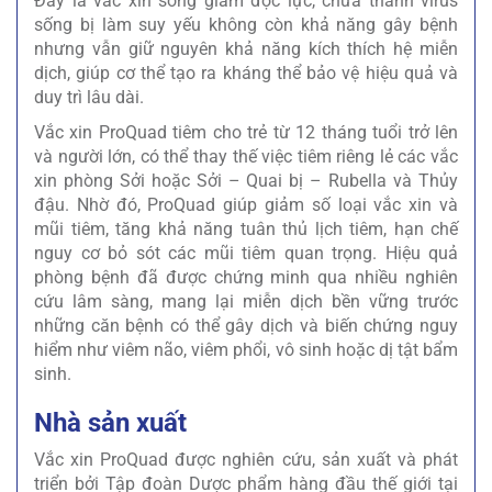
Đây là vắc xin sống giảm độc lực, chứa thành virus
sống bị làm suy yếu không còn khả năng gây bệnh
nhưng vẫn giữ nguyên khả năng kích thích hệ miễn
dịch, giúp cơ thể tạo ra kháng thể bảo vệ hiệu quả và
duy trì lâu dài.
Vắc xin ProQuad tiêm cho trẻ từ 12 tháng tuổi trở lên
và người lớn, có thể thay thế việc tiêm riêng lẻ các vắc
xin phòng Sởi hoặc Sởi – Quai bị – Rubella và Thủy
đậu. Nhờ đó, ProQuad giúp giảm số loại vắc xin và
mũi tiêm, tăng khả năng tuân thủ lịch tiêm, hạn chế
nguy cơ bỏ sót các mũi tiêm quan trọng. Hiệu quả
phòng bệnh đã được chứng minh qua nhiều nghiên
cứu lâm sàng, mang lại miễn dịch bền vững trước
những căn bệnh có thể gây dịch và biến chứng nguy
hiểm như viêm não, viêm phổi, vô sinh hoặc dị tật bẩm
sinh.
Nhà sản xuất
Vắc xin ProQuad được nghiên cứu, sản xuất và phát
triển bởi Tập đoàn Dược phẩm hàng đầu thế giới tại