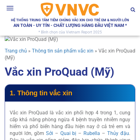
Toggle
navigation
HỆ THỐNG TRUNG TÂM TIÊM CHỦNG VẮC XIN CHO TRẺ EM & NGƯỜI LỚN
AN TOÀN - UY TÍN - CHẤT LƯỢNG HÀNG ĐẦU VIỆT NAM *
* Bình chọn của Vietnam Report 2025
Trang chủ
»
Thông tin sản phẩm vắc xin
»
Vắc xin ProQuad
(Mỹ)
Vắc xin ProQuad (Mỹ)
1. Thông tin vắc xin
Vắc xin ProQuad là vắc xin phối hợp 4 trong 1, cung
cấp khả năng phòng ngừa 4 bệnh truyền nhiễm nguy
hiểm và phổ biến hàng đầu hiện nay ở cả trẻ em và
người lớn, gồm
Sởi
–
Quai bị
–
Rubella
–
Thủy đậu
.