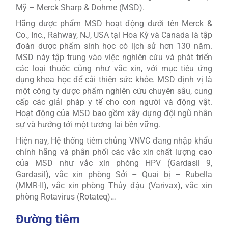
Mỹ – Merck Sharp & Dohme (MSD).
Hãng dược phẩm MSD hoạt động dưới tên Merck &
Co., Inc., Rahway, NJ, USA tại Hoa Kỳ và Canada là tập
đoàn dược phẩm sinh học có lịch sử hơn 130 năm.
MSD này tập trung vào việc nghiên cứu và phát triển
các loại thuốc cũng như vắc xin, với mục tiêu ứng
dụng khoa học để cải thiện sức khỏe. MSD định vị là
một công ty dược phẩm nghiên cứu chuyên sâu, cung
cấp các giải pháp y tế cho con người và động vật.
Hoạt động của MSD bao gồm xây dựng đội ngũ nhân
sự và hướng tới một tương lai bền vững.
Hiện nay, Hệ thống tiêm chủng VNVC đang nhập khẩu
chính hãng và phân phối các vắc xin chất lượng cao
của MSD như vắc xin phòng HPV (Gardasil 9,
Gardasil), vắc xin phòng Sởi – Quai bị – Rubella
(MMR-II), vắc xin phòng Thủy đậu (Varivax), vắc xin
phòng Rotavirus (Rotateq)…
Đường tiêm