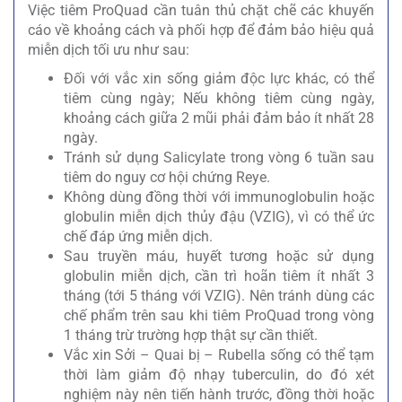
Việc tiêm ProQuad cần tuân thủ chặt chẽ các khuyến
cáo về khoảng cách và phối hợp để đảm bảo hiệu quả
miễn dịch tối ưu như sau:
Đối với vắc xin sống giảm độc lực khác, có thể
tiêm cùng ngày; Nếu không tiêm cùng ngày,
khoảng cách giữa 2 mũi phải đảm bảo ít nhất 28
ngày.
Tránh sử dụng Salicylate trong vòng 6 tuần sau
tiêm do nguy cơ hội chứng Reye.
Không dùng đồng thời với immunoglobulin hoặc
globulin miễn dịch thủy đậu (VZIG), vì có thể ức
chế đáp ứng miễn dịch.
Sau truyền máu, huyết tương hoặc sử dụng
globulin miễn dịch, cần trì hoãn tiêm ít nhất 3
tháng (tới 5 tháng với VZIG). Nên tránh dùng các
chế phẩm trên sau khi tiêm ProQuad trong vòng
1 tháng trừ trường hợp thật sự cần thiết.
Vắc xin Sởi – Quai bị – Rubella sống có thể tạm
thời làm giảm độ nhạy tuberculin, do đó xét
nghiệm này nên tiến hành trước, đồng thời hoặc