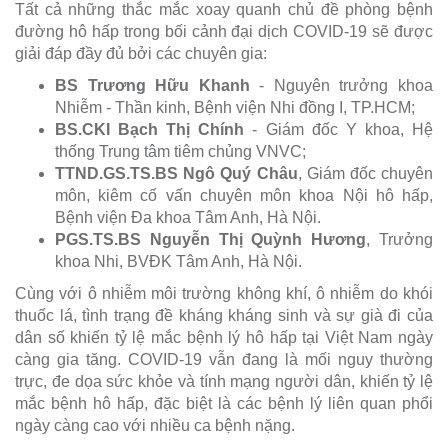
Tất cả những thắc mắc xoay quanh chủ đề phòng bệnh
đường hô hấp trong bối cảnh đại dịch COVID-19 sẽ được
giải đáp đầy đủ bởi các chuyên gia:
BS Trương Hữu Khanh
- Nguyên trưởng khoa
Nhiễm - Thần kinh, Bệnh viện Nhi đồng I, TP.HCM;
BS.CKI Bạch Thị Chính
- Giám đốc Y khoa, Hệ
thống Trung tâm tiêm chủng VNVC;
TTND.GS.TS.BS Ngô Quý Châu
, Giám đốc chuyên
môn, kiêm cố vấn chuyên môn khoa Nội hô hấp,
Bệnh viện Đa khoa Tâm Anh, Hà Nội.
PGS.TS.BS Nguyễn Thị Quỳnh Hương
, Trưởng
khoa Nhi, BVĐK Tâm Anh, Hà Nội.
Cùng với ô nhiễm môi trường không khí, ô nhiễm do khói
thuốc lá, tình trạng đề kháng kháng sinh và sự già đi của
dân số khiến tỷ lệ mắc bệnh lý hô hấp tại Việt Nam ngày
càng gia tăng. COVID-19 vẫn đang là mối nguy thường
trực, đe dọa sức khỏe và tính mạng người dân, khiến tỷ lệ
mắc bệnh hô hấp, đặc biệt là các bệnh lý liên quan phổi
ngày càng cao với nhiều ca bệnh nặng.