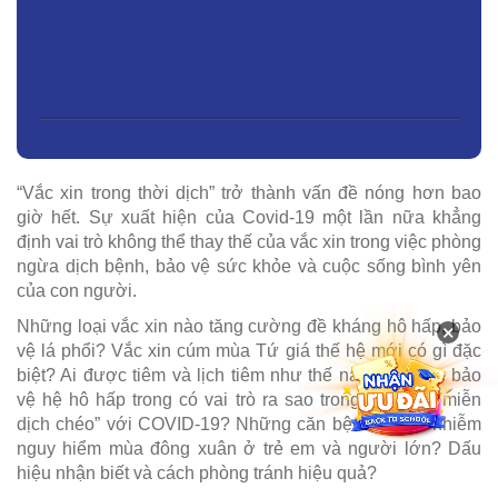
“Vắc xin trong thời dịch” trở thành vấn đề nóng hơn bao
giờ hết. Sự xuất hiện của Covid-19 một lần nữa khẳng
định vai trò không thể thay thế của vắc xin trong việc phòng
ngừa dịch bệnh, bảo vệ sức khỏe và cuộc sống bình yên
của con người.
Những loại vắc xin nào tăng cường đề kháng hô hấp, bảo
×
vệ lá phổi? Vắc xin cúm mùa Tứ giá thế hệ mới có gì đặc
biệt? Ai được tiêm và lịch tiêm như thế nào? Vắc xin bảo
vệ hệ hô hấp trong có vai trò ra sao trong việc tạo “miễn
dịch chéo” với COVID-19? Những căn bệnh truyền nhiễm
nguy hiểm mùa đông xuân ở trẻ em và người lớn? Dấu
hiệu nhận biết và cách phòng tránh hiệu quả?