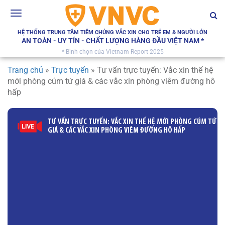
Toggle
navigation
HỆ THỐNG TRUNG TÂM TIÊM CHỦNG VẮC XIN CHO TRẺ EM & NGƯỜI LỚN
AN TOÀN - UY TÍN - CHẤT LƯỢNG HÀNG ĐẦU VIỆT NAM *
* Bình chọn của Vietnam Report 2025
Trang chủ
»
Trực tuyến
»
Tư vấn trực tuyến: Vắc xin thế hệ
mới phòng cúm tứ giá & các vắc xin phòng viêm đường hô
hấp
TƯ VẤN TRỰC TUYẾN: VẮC XIN THẾ HỆ MỚI PHÒNG CÚM TỨ
GIÁ & CÁC VẮC XIN PHÒNG VIÊM ĐƯỜNG HÔ HẤP