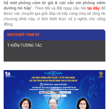
hệ mới phòng cúm tứ giá & các vắc xin phòng viêm
đường hô hấp
”. Theo dõi và đặt ngay câu hỏi
tại đây
để
được các chuyên gia giải đáp và hãy cùng chia sẻ rộng rãi
chương trình này, vì tính thiết thực và ý nghĩa cho cộng
đồng.
KHÁCH MỜI THAM DỰ
Ý KIẾN/TƯƠNG TÁC