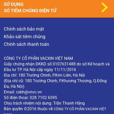
SỬ DỤNG
SỔ TIÊM CHỦNG ĐIỆN TỬ
Chính sách bảo mật
Khảo sát tiêm chủng
Chính sách thanh toán
CÔNG TY CỔ PHẦN VACXIN VIỆT NAM
Giấy chứng nhận ĐKKD số 0107631488 do sở Kế hoạch và
Đầu tư TP. Hà Nội cấp ngày 11/11/2016
Địa chỉ: 180 Trường Chinh, P.Kim Liên, Hà Nội
(Địa chỉ cũ: 180 Trường Chinh, P.Khương Thượng, Q.Đống
Đa, Hà Nội)
Email:
cskh@vnvc.vn
Số điện thoại: 028 7102 6595
Chịu trách nhiệm nội dung: Trần Thanh Hằng
Bản quyền ©2016 thuộc về
CÔNG TY CỔ PHẦN VACXIN VIỆT