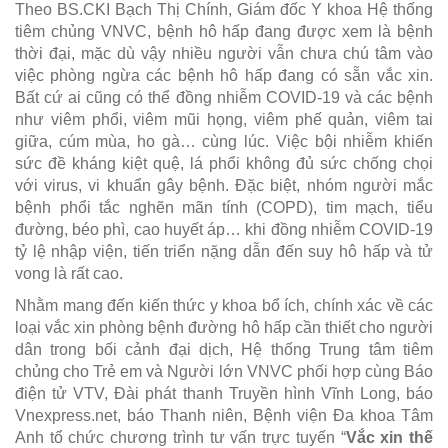
Theo BS.CKI Bạch Thị Chính, Giám đốc Y khoa Hệ thống
tiêm chủng VNVC, bệnh hô hấp đang được xem là bệnh
thời đại, mặc dù vậy nhiều người vẫn chưa chú tâm vào
việc phòng ngừa các bệnh hô hấp đang có sẵn vắc xin.
Bất cứ ai cũng có thể đồng nhiễm COVID-19 và các bệnh
như viêm phổi, viêm mũi họng, viêm phế quản, viêm tai
giữa, cúm mùa, ho gà… cùng lúc. Việc bội nhiễm khiến
sức đề kháng kiệt quệ, lá phổi không đủ sức chống chọi
với virus, vi khuẩn gây bệnh. Đặc biệt, nhóm người mắc
bệnh phổi tắc nghẽn mãn tính (COPD), tim mạch, tiểu
đường, béo phì, cao huyết áp… khi đồng nhiễm COVID-19
tỷ lệ nhập viện, tiến triển nặng dẫn đến suy hô hấp và tử
vong là rất cao.
Nhằm mang đến kiến thức y khoa bổ ích, chính xác về các
loại vắc xin phòng bệnh đường hô hấp cần thiết cho người
dân trong bối cảnh đại dịch, Hệ thống Trung tâm tiêm
chủng cho Trẻ em và Người lớn VNVC phối hợp cùng Báo
điện tử VTV, Đài phát thanh Truyền hình Vĩnh Long, báo
Vnexpress.net, báo Thanh niên, Bệnh viện Đa khoa Tâm
Anh tổ chức chương trình tư vấn trực tuyến “
Vắc xin thế