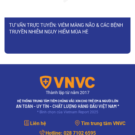
TƯ VẤN TRỰC TUYẾN: VIÊM MÀNG NÃO & CÁC BỆNH
TRUYỀN NHIỄM NGUY HIỂM MÙA HÈ
Thành lập từ năm 2017
HỆ THỐNG TRUNG TÂM TIÊM CHỦNG VẮC XIN CHO TRẺ EM & NGƯỜI LỚN
AN TOÀN - UY TÍN - CHẤT LƯỢNG HÀNG ĐẦU VIỆT NAM *
* Bình chọn của Vietnam Report 2025
Liên hệ
Tìm trung tâm VNVC
Hotline:
028 7102 6595