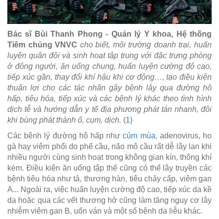
Bác sĩ Bùi Thanh Phong - Quản lý Y khoa, Hệ thống
Tiêm chủng VNVC
cho biết, môi trường doanh trại, huấn
luyện quân đội và sinh hoạt tập trung với đặc trưng phòng
ở đông người, ăn uống chung, huấn luyện cường độ cao,
tiếp xúc gần, thay đổi khí hậu khi cơ động…, tạo điều kiện
thuận lợi cho các tác nhân gây bệnh lây qua đường hô
hấp, tiêu hóa, tiếp xúc và các bệnh lý khác theo tình hình
dịch tễ và hướng dẫn y tế địa phương phát tán nhanh, đôi
khi bùng phát thành ổ, cụm, dịch.
(
1
)
Các bệnh lý đường hô hấp như
cúm mùa
, adenovirus, ho
gà hay viêm phổi do phế cầu, não mô cầu rất dễ lây lan khi
nhiều người cùng sinh hoạt trong không gian kín, thông khí
kém. Điều kiện ăn uống tập thể cũng có thể lây truyền các
bệnh tiêu hóa như tả, thương hàn, tiêu chảy cấp, viêm gan
A... Ngoài ra, việc huấn luyện cường độ cao, tiếp xúc da kề
da hoặc qua các vết thương hở cũng làm tăng nguy cơ lây
nhiễm viêm gan B, uốn ván và một số bệnh da liễu khác.