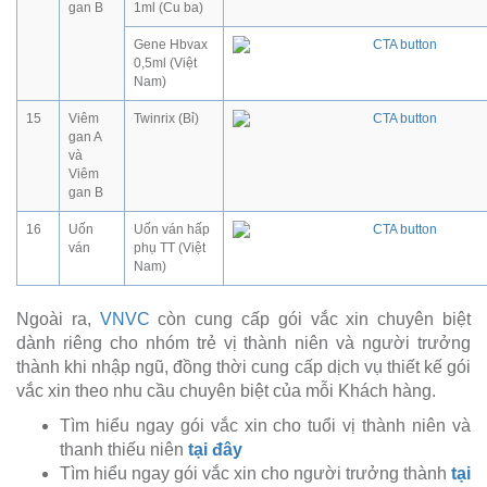
gan B
1ml (Cu ba)
Gene Hbvax
0,5ml (Việt
Nam)
15
Viêm
Twinrix (Bỉ)
gan A
và
Viêm
gan B
16
Uốn
Uốn ván hấp
ván
phụ TT (Việt
Nam)
Ngoài ra,
VNVC
còn cung cấp gói vắc xin chuyên biệt
dành riêng cho nhóm trẻ vị thành niên và người trưởng
thành khi nhập ngũ, đồng thời cung cấp dịch vụ thiết kế gói
vắc xin theo nhu cầu chuyên biệt của mỗi Khách hàng.
Tìm hiểu ngay gói vắc xin cho tuổi vị thành niên và
thanh thiếu niên
tại đây
Tìm hiểu ngay gói vắc xin cho người trưởng thành
tại