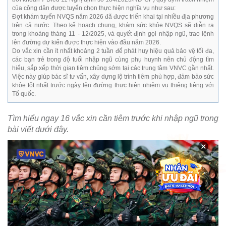
của công dân được tuyển chọn thực hiện nghĩa vụ như sau:
Đợt khám tuyển NVQS năm 2026 đã được triển khai tại nhiều địa phương
trên cả nước. Theo kế hoạch chung, khám sức khỏe NVQS sẽ diễn ra
trong khoảng tháng 11 - 12/2025, và quyết định gọi nhập ngũ, trao lệnh
lên đường dự kiến được thực hiện vào đầu năm 2026.
Do vắc xin cần ít nhất khoảng 2 tuần để phát huy hiệu quả bảo vệ tối đa,
các bạn trẻ trong độ tuổi nhập ngũ cùng phụ huynh nên chủ động tìm
hiểu, sắp xếp thời gian tiêm chủng sớm tại các trung tâm VNVC gần nhất.
Việc này giúp bác sĩ tư vấn, xây dựng lộ trình tiêm phù hợp, đảm bảo sức
khỏe tốt nhất trước ngày lên đường thực hiện nhiệm vụ thiêng liêng với
Tổ quốc.
Tìm hiểu ngay 16 vắc xin cần tiêm trước khi nhập ngũ trong
bài viết dưới đây.
×