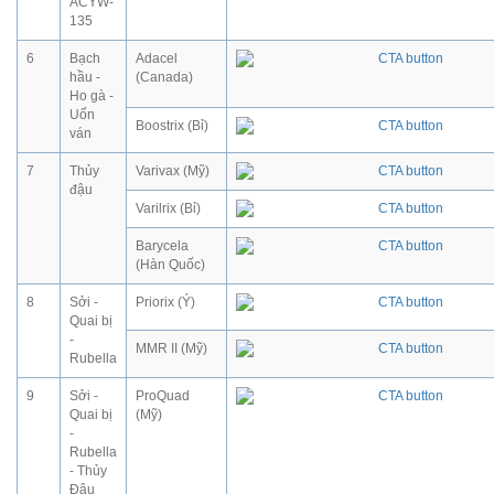
ACYW-
135
6
Bạch
Adacel
hầu -
(Canada)
Ho gà -
Uốn
Boostrix (Bỉ)
ván
7
Thủy
Varivax (Mỹ)
đậu
Varilrix (Bỉ)
Barycela
(Hàn Quốc)
8
Sởi -
Priorix (Ý)
Quai bị
-
MMR II (Mỹ)
Rubella
9
Sởi -
ProQuad
Quai bị
(Mỹ)
-
Rubella
- Thủy
Đậu