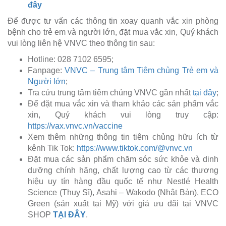
đây
Để được tư vấn các thông tin xoay quanh vắc xin phòng
bệnh cho trẻ em và người lớn, đặt mua vắc xin, Quý khách
vui lòng liên hệ VNVC theo thông tin sau:
Hotline: 028 7102 6595;
Fanpage:
VNVC – Trung tâm Tiêm chủng Trẻ em và
Người lớn
;
Tra cứu trung tâm tiêm chủng VNVC gần nhất
tại đây
;
Để đặt mua vắc xin và tham khảo các sản phẩm vắc
xin, Quý khách vui lòng truy cập:
https://vax.vnvc.vn/vaccine
Xem thêm những thông tin tiêm chủng hữu ích từ
kênh Tik Tok:
https://www.tiktok.com/@vnvc.vn
Đặt mua các sản phẩm chăm sóc sức khỏe và dinh
dưỡng chính hãng, chất lượng cao từ các thương
hiệu uy tín hàng đầu quốc tế như Nestlé Health
Science (Thụy Sĩ), Asahi – Wakodo (Nhật Bản), ECO
Green (sản xuất tại Mỹ) với giá ưu đãi tại VNVC
SHOP
TẠI ĐÂY
.