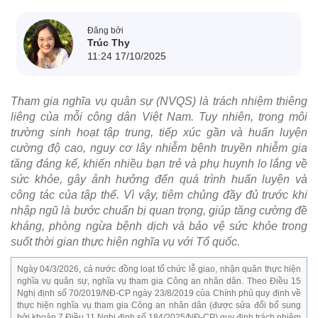
Đăng bởi
Trúc Thy
11:24 17/10/2025
Tham gia nghĩa vụ quân sự (NVQS) là trách nhiệm thiêng
liêng của mỗi công dân Việt Nam. Tuy nhiên, trong môi
trường sinh hoạt tập trung, tiếp xúc gần và huấn luyện
cường độ cao, nguy cơ lây nhiễm bệnh truyền nhiễm gia
tăng đáng kể, khiến nhiều bạn trẻ và phụ huynh lo lắng về
sức khỏe, gây ảnh hưởng đến quá trình huấn luyện và
công tác của tập thể. Vì vậy, tiêm chủng đầy đủ trước khi
nhập ngũ là bước chuẩn bị quan trọng, giúp tăng cường đề
kháng, phòng ngừa bệnh dịch và bảo vệ sức khỏe trong
suốt thời gian thực hiện nghĩa vụ với Tổ quốc.
Ngày 04/3/2026, cả nước đồng loạt tổ chức lễ giao, nhận quân thực hiện
nghĩa vụ quân sự, nghĩa vụ tham gia Công an nhân dân. Theo Điều 15
Nghị định số 70/2019/NĐ-CP ngày 23/8/2019 của Chính phủ quy định về
thực hiện nghĩa vụ tham gia Công an nhân dân (được sửa đổi bổ sung
bởi khoản 7 Điều 11 Nghị định số 184/2025/NĐ-CP) quy định trách nhiệm