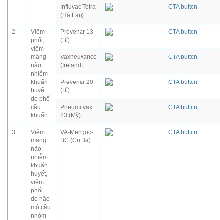
Influvac Tetra
(Hà Lan)
2
Viêm
Prevenar 13
phổi,
(Bỉ)
viêm
màng
Vaxneuvance
não,
(Ireland)
nhiễm
khuẩn
Prevenar 20
huyết...
(Bỉ)
do phế
cầu
Pneumovax
khuẩn
23 (Mỹ)
3
Viêm
VA-Mengoc-
màng
BC (Cu Ba)
não,
nhiễm
khuẩn
huyết,
viêm
phổi...
do não
mô cầu
nhóm