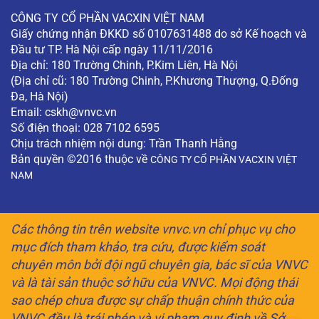
CÔNG TY CỔ PHẦN VACXIN VIỆT NAM
Giấy chứng nhận ĐKKD số 0107631488 do sở Kế hoạch và
Đầu tư TP. Hà Nội cấp ngày 11/11/2016
Địa chỉ: 180 Trường Chinh, P.Kim Liên, Hà Nội
(Địa chỉ cũ: 180 Trường Chinh, P.Khương Thượng, Q.Đống
Đa, Hà Nội)
Email:
cskh@vnvc.vn
Số điện thoại: 028 7102 6595
Chịu trách nhiệm nội dung: Trần Thanh Hằng
Bản quyền ©2016 thuộc về
CÔNG TY CỔ PHẦN VACXIN VIỆT
NAM
Các thông tin trên website vnvc.vn chỉ phục vụ cho
mục đích tham khảo, tra cứu, được kiểm soát
chuyên môn bởi đội ngũ chuyên gia, bác sĩ của VNVC
và là tài sản thuộc sở hữu của VNVC. Mọi động thái
sao chép chưa được sự chấp thuận chính thức của
VNVC đều là trái phép và vi phạm quy định về Sở