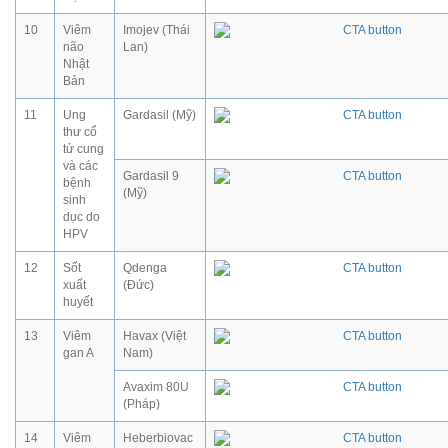
10
Viêm
Imojev (Thái
não
Lan)
Nhật
Bản
11
Ung
Gardasil (Mỹ)
thư cổ
tử cung
và các
Gardasil 9
bệnh
(Mỹ)
sinh
dục do
HPV
12
Sốt
Qdenga
xuất
(Đức)
huyết
13
Viêm
Havax (Việt
gan A
Nam)
Avaxim 80U
(Pháp)
14
Viêm
Heberbiovac