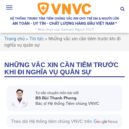
Toggle
navigation
HỆ THỐNG TRUNG TÂM TIÊM CHỦNG VẮC XIN CHO TRẺ EM & NGƯỜI LỚN
AN TOÀN - UY TÍN - CHẤT LƯỢNG HÀNG ĐẦU VIỆT NAM *
* Bình chọn của Vietnam Report 2025
Trang chủ
»
Tin tức
»
Những vắc xin cần tiêm trước khi đi
nghĩa vụ quân sự
NHỮNG VẮC XIN CẦN TIÊM TRƯỚC
KHI ĐI NGHĨA VỤ QUÂN SỰ
Tư vấn chuyên môn bài viết
BS Bùi Thanh Phong
Bác sĩ Hệ thống Tiêm chủng VNVC