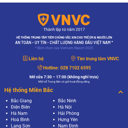
Thành lập từ năm 2017
HỆ THỐNG TRUNG TÂM TIÊM CHỦNG VẮC XIN CHO TRẺ EM & NGƯỜI LỚN
AN TOÀN - UY TÍN - CHẤT LƯỢNG HÀNG ĐẦU VIỆT NAM *
* Bình chọn của Vietnam Report 2025
Liên hệ
Tìm trung tâm VNVC
Hotline:
028 7102 6595
Mở cửa 7:30 – 17:00 (không nghỉ trưa)
Một số Trung tâm có giờ hoạt động riêng
Hệ thống Miền Bắc
Bắc Giang
Bắc Ninh
Điện Biên
Hà Nội
Hà Nam
Hải Phòng
Hoà Bình
Hưng Yên
Lạng Sơn
Nam Định