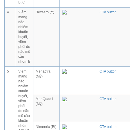
B, C
4
Viêm
Bexsero (Ý)
màng
não,
nhiễm
khuẩn
huyết,
viêm
phổi do
não mô
cầu
nhóm B
5
Viêm
Menactra
màng
(Mỹ)
não,
nhiễm
khuẩn
huyết,
MenQuadfi
viêm
(Mỹ)
phổi...
do não
mô cầu
khuẩn
nhóm
Nimenrix (Bỉ)