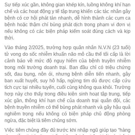
Sự tiếp xúc gần, không gian khép kín, luồng không khí hạn
chế và các hoạt động y tế tập trung khiến các tác nhân gây
bệnh có cơ hội phát tán nhanh, dễ hình thành các cụm ca
bệnh hoặc thậm chí bùng phát dịch trong phạm vi đơn vị
nếu không có các biện pháp kiểm soát đúng cách và kịp
thời.
Vào tháng 2/2025, trường hợp quân nhân N.V.N (23 tuổi)
tử vong do sốc nhiễm khuẩn não mô cầu thể tối cấp là lời
cảnh báo về mức độ nguy hiểm của bệnh truyền nhiễm
trong môi trường doanh trại. Ban đầu chỉ có triệu chứng
sốt, đau bụng, nôn ói, nhưng bệnh diễn tiến nhanh, gây
ban xuất huyết, suy hô hấp, ngừng tim dù được cấp cứu
tích cực tại nhiều tuyến, cuối cùng không qua khỏi. Trường
hợp này cho thấy trong điều kiện sinh hoạt tập trung, tiếp
xúc gần, thông khí hạn chế của doanh trại quân đội, các
bệnh truyền nhiễm có thể bùng phát nhanh và gây hậu quả
nghiêm trọng nếu không có biện pháp chủ động phòng
ngừa, đặc biệt là tiêm chủng sớm.
Việc tiêm chủng đầy đủ trước khi nhập ngũ giúp tạo “hàng