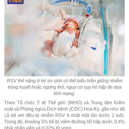
RSV thể nặng ở trẻ sơ sinh có thể biểu hiện giống nhiễm
trùng huyết hoặc ngưng thở, nguy cơ suy hô hấp đe dọa
tính mạng.
Theo Tổ chức Y tế Thế giới (WHO) và Trung tâm Kiểm
soát và Phòng ngừa Dịch bệnh (CDC) Hoa Kỳ, gần như tất
cả trẻ em đều bị nhiễm RSV ít nhất một lần trước 2 tuổi.
Trong đó, khoảng 5% trẻ bị viêm đường hô hấp dưới, 0,4%
phải nhập viện và 0,02% tử vong.