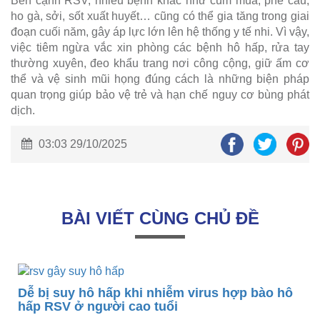
Bên cạnh RSV, nhiều bệnh khác như cúm mùa, phế cầu,
ho gà, sởi, sốt xuất huyết… cũng có thể gia tăng trong giai
đoạn cuối năm, gây áp lực lớn lên hệ thống y tế nhi. Vì vậy,
việc tiêm ngừa vắc xin phòng các bệnh hô hấp, rửa tay
thường xuyên, đeo khẩu trang nơi công cộng, giữ ấm cơ
thể và vệ sinh mũi họng đúng cách là những biện pháp
quan trọng giúp bảo vệ trẻ và hạn chế nguy cơ bùng phát
dịch.
03:03 29/10/2025
BÀI VIẾT CÙNG CHỦ ĐỀ
Dễ bị suy hô hấp khi nhiễm virus hợp bào hô
hấp RSV ở người cao tuổi