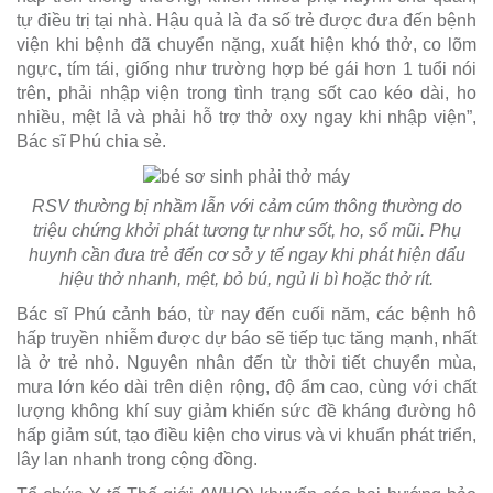
tự điều trị tại nhà. Hậu quả là đa số trẻ được đưa đến bệnh
viện khi bệnh đã chuyển nặng, xuất hiện khó thở, co lõm
ngực, tím tái, giống như trường hợp bé gái hơn 1 tuổi nói
trên, phải nhập viện trong tình trạng sốt cao kéo dài, ho
nhiều, mệt lả và phải hỗ trợ thở oxy ngay khi nhập viện”,
Bác sĩ Phú chia sẻ.
RSV thường bị nhầm lẫn với cảm cúm thông thường do
triệu chứng khởi phát tương tự như sốt, ho, sổ mũi. Phụ
huynh cần đưa trẻ đến cơ sở y tế ngay khi phát hiện dấu
hiệu thở nhanh, mệt, bỏ bú, ngủ li bì hoặc thở rít.
Bác sĩ Phú cảnh báo, từ nay đến cuối năm, các bệnh hô
hấp truyền nhiễm được dự báo sẽ tiếp tục tăng mạnh, nhất
là ở trẻ nhỏ. Nguyên nhân đến từ thời tiết chuyển mùa,
mưa lớn kéo dài trên diện rộng, độ ẩm cao, cùng với chất
lượng không khí suy giảm khiến sức đề kháng đường hô
hấp giảm sút, tạo điều kiện cho virus và vi khuẩn phát triển,
lây lan nhanh trong cộng đồng.