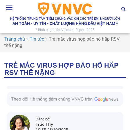
Toggle
navigation
HỆ THỐNG TRUNG TÂM TIÊM CHỦNG VẮC XIN CHO TRẺ EM & NGƯỜI LỚN
AN TOÀN - UY TÍN - CHẤT LƯỢNG HÀNG ĐẦU VIỆT NAM *
* Bình chọn của Vietnam Report 2025
Trang chủ
»
Tin tức
»
Trẻ mắc virus hợp bào hô hấp RSV
thể nặng
TRẺ MẮC VIRUS HỢP BÀO HÔ HẤP
RSV THỂ NẶNG
Đăng bởi
Trúc Thy
10:55 28/10/2025