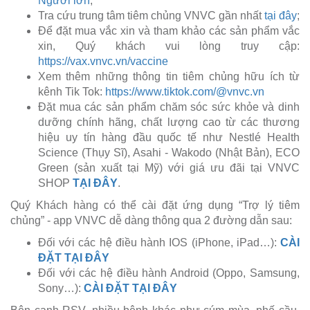
Người lớn
;
Tra cứu trung tâm tiêm chủng VNVC gần nhất
tại đây
;
Để đặt mua vắc xin và tham khảo các sản phẩm vắc
xin, Quý khách vui lòng truy cập:
https://vax.vnvc.vn/vaccine
Xem thêm những thông tin tiêm chủng hữu ích từ
kênh Tik Tok:
https://www.tiktok.com/@vnvc.vn
Đặt mua các sản phẩm chăm sóc sức khỏe và dinh
dưỡng chính hãng, chất lượng cao từ các thương
hiệu uy tín hàng đầu quốc tế như Nestlé Health
Science (Thụy Sĩ), Asahi - Wakodo (Nhật Bản), ECO
Green (sản xuất tại Mỹ) với giá ưu đãi tại VNVC
SHOP
TẠI ĐÂY
.
Quý Khách hàng có thể cài đặt ứng dụng “Trợ lý tiêm
chủng” - app VNVC dễ dàng thông qua 2 đường dẫn sau:
Đối với các hệ điều hành IOS (iPhone, iPad…):
CÀI
ĐẶT TẠI ĐÂY
Đối với các hệ điều hành Android (Oppo, Samsung,
Sony…):
CÀI ĐẶT TẠI ĐÂY