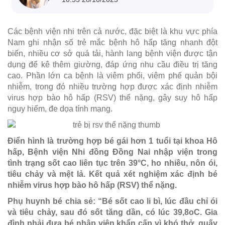
Các bệnh viện nhi trên cả nước, đặc biệt là khu vực phía
Nam ghi nhận số trẻ mắc bệnh hô hấp tăng nhanh đột
biến, nhiều cơ sở quá tải, hành lang bệnh viện được tận
dụng để kê thêm giường, đáp ứng nhu cầu điều trị tăng
cao. Phần lớn ca bệnh là viêm phổi, viêm phế quản bội
nhiễm, trong đó nhiều trường hợp được xác định nhiễm
virus hợp bào hô hấp (RSV) thể nặng, gây suy hô hấp
nguy hiểm, đe dọa tính mạng.
Điển hình là trường hợp bé gái hơn 1 tuổi tại khoa Hô
hấp, Bệnh viện Nhi đồng Đồng Nai nhập viện trong
tình trạng sốt cao liên tục trên 39°C, ho nhiều, nôn ói,
tiêu chảy và mệt lả. Kết quả xét nghiệm xác định bé
nhiễm virus hợp bào hô hấp (RSV) thể nặng.
Phụ huynh bé chia sẻ: “Bé sốt cao li bì, lúc đầu chỉ ói
và tiêu chảy, sau đó sốt tăng dần, có lúc 39,8
o
C. Gia
đình phải đưa bé nhập viện khẩn cấp vì khó thở, quấy