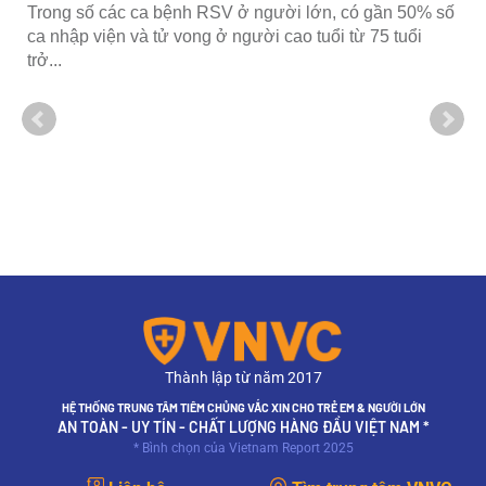
Trong số các ca bệnh RSV ở người lớn, có gần 50% số
ca nhập viện và tử vong ở người cao tuổi từ 75 tuổi
trở...
Thành lập từ năm 2017
HỆ THỐNG TRUNG TÂM TIÊM CHỦNG VẮC XIN CHO TRẺ EM & NGƯỜI LỚN
AN TOÀN - UY TÍN - CHẤT LƯỢNG HÀNG ĐẦU VIỆT NAM *
* Bình chọn của Vietnam Report 2025