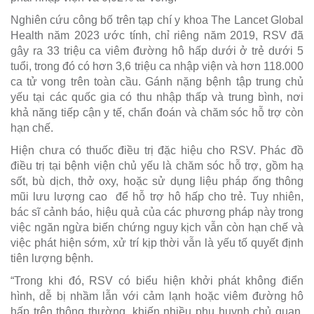
Nghiên cứu công bố trên tạp chí y khoa The Lancet Global
Health năm 2023 ước tính, chỉ riêng năm 2019, RSV đã
gây ra 33 triệu ca viêm đường hô hấp dưới ở trẻ dưới 5
tuổi, trong đó có hơn 3,6 triệu ca nhập viện và hơn 118.000
ca tử vong trên toàn cầu. Gánh nặng bệnh tập trung chủ
yếu tại các quốc gia có thu nhập thấp và trung bình, nơi
khả năng tiếp cận y tế, chẩn đoán và chăm sóc hỗ trợ còn
hạn chế.
Hiện chưa có thuốc điều trị đặc hiệu cho RSV. Phác đồ
điều trị tại bệnh viện chủ yếu là chăm sóc hỗ trợ, gồm hạ
sốt, bù dịch, thở oxy, hoặc sử dụng liệu pháp ống thông
mũi lưu lượng cao để hỗ trợ hô hấp cho trẻ. Tuy nhiên,
bác sĩ cảnh báo, hiệu quả của các phương pháp này trong
việc ngăn ngừa biến chứng nguy kịch vẫn còn hạn chế và
việc phát hiện sớm, xử trí kịp thời vẫn là yếu tố quyết định
tiên lượng bệnh.
“Trong khi đó, RSV có biểu hiện khởi phát không điển
hình, dễ bị nhầm lẫn với cảm lạnh hoặc viêm đường hô
hấp trên thông thường, khiến nhiều phụ huynh chủ quan,