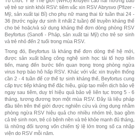
Tổ chức Y tế Thế giới (WHO) khuyến cáo hai hướng bảo
vệ trẻ sơ sinh khỏi RSV: tiêm vắc xin RSV Abrysvo (Pfizer -
Mỹ, sản xuất tại Bỉ) cho phụ nữ mang thai từ tuần thai 24 -
36 (trước ngày dự sinh ít nhất 2 tuần) để truyền kháng thể
cho bé hoặc/và sử dụng kháng thể đơn dòng phòng RSV
Beyfortus (Sanofi - Pháp, sản xuất tại Mỹ) cho trẻ sơ sinh
và trẻ nhỏ đến 2 tuổi trong mùa RSV.
Trong đó, Beyfortus là kháng thể đơn dòng thế hệ mới,
được sản xuất bằng công nghệ sinh học tái tổ hợp tiên
tiến, mang đến bước tiến quan trọng trong phòng ngừa
virus hợp bào hô hấp RSV. Khác với vắc xin truyền thống
cần 2 - 4 tuần để cơ thể tự sinh kháng thể, Beyfortus cung
cấp trực tiếp kháng thể đặc hiệu, giúp tạo miễn dịch bảo vệ
ngay sau tiêm, duy trì hiệu quả bảo vệ liên tục trong 5 - 6
tháng, tương đương trọn một mùa RSV. Đây là liệu pháp
đầu tiên trên thế giới được nghiên cứu và ứng dụng nhằm
phòng ngừa RSV hiệu quả cho nhiều nhóm trẻ, bao gồm
cả trẻ sinh non, trẻ có bệnh nền và trẻ khỏe mạnh đủ tháng,
là những đối tượng vốn chiếm tỷ lệ lớn trong số ca nhập
viện do RSV mỗi năm.