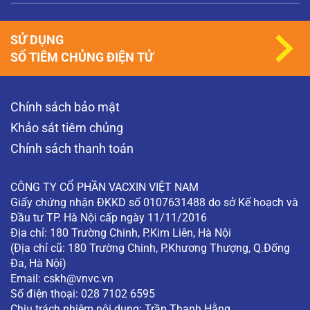
SỬ DỤNG
SỔ TIÊM CHỦNG ĐIỆN TỬ
Chính sách bảo mật
Khảo sát tiêm chủng
Chính sách thanh toán
CÔNG TY CỔ PHẦN VACXIN VIỆT NAM
Giấy chứng nhận ĐKKD số 0107631488 do sở Kế hoạch và
Đầu tư TP. Hà Nội cấp ngày 11/11/2016
Địa chỉ: 180 Trường Chinh, P.Kim Liên, Hà Nội
(Địa chỉ cũ: 180 Trường Chinh, P.Khương Thượng, Q.Đống
Đa, Hà Nội)
Email:
cskh@vnvc.vn
Số điện thoại: 028 7102 6595
Chịu trách nhiệm nội dung: Trần Thanh Hằng