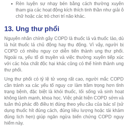
Rèn luyện sự nhạy bén bằng cách thường xuyên
tham gia các hoạt động kích thích tinh thần như giải ô
chữ hoặc các trò chơi trí não khác.
13. Ung thư phổi
Nguyên nhân chính gây COPD là thuốc lá và thuốc lào, dù
là hút thuốc lá chủ động hay thụ động. Vì vậy, người bị
COPD có nhiều nguy cơ diễn tiến thành ung thư phổi.
Ngoài ra, yếu tố di truyền và việc thường xuyên tiếp xúc
với các hóa chất độc hại khác cũng có thể hình thành ung
thư phổi.
Ung thư phổi có tỷ lệ tử vong rất cao, người mắc COPD
cần tránh xa các yếu tố nguy cơ làm trầm trọng hơn tình
trạng bệnh, đặc biệt là khói thuốc, lối sống và sinh hoạt
không lành mạnh, khoa học. Việc phát hiện COPD sớm và
tuân thủ phác đồ điều trị đúng theo yêu cầu của bác sĩ (sử
dụng thuốc hít đúng cách, đúng liều lượng hoặc tái khám
đúng lịch hẹn) giúp ngăn ngừa biến chứng COPD nguy
hiểm này.