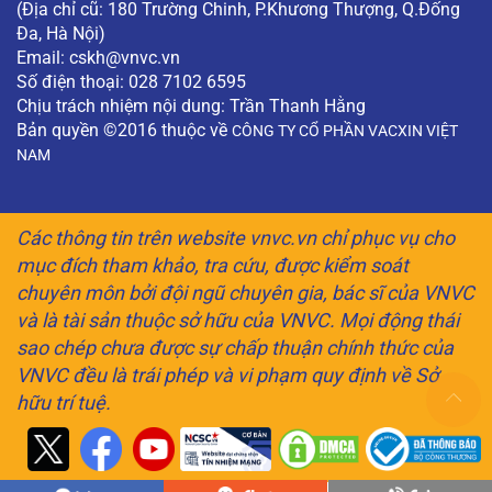
(Địa chỉ cũ: 180 Trường Chinh, P.Khương Thượng, Q.Đống
Đa, Hà Nội)
Email:
cskh@vnvc.vn
Số điện thoại: 028 7102 6595
Chịu trách nhiệm nội dung: Trần Thanh Hằng
Bản quyền ©2016 thuộc về
CÔNG TY CỔ PHẦN VACXIN VIỆT
NAM
Các thông tin trên website vnvc.vn chỉ phục vụ cho
mục đích tham khảo, tra cứu, được kiểm soát
chuyên môn bởi đội ngũ chuyên gia, bác sĩ của VNVC
và là tài sản thuộc sở hữu của VNVC. Mọi động thái
sao chép chưa được sự chấp thuận chính thức của
VNVC đều là trái phép và vi phạm quy định về Sở
hữu trí tuệ.