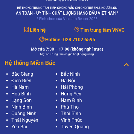
HỆ THỐNG TRUNG TÂM TIÊM CHỦNG VẮC XIN CHO TRẺ EM & NGƯỜI LỚN
AN TOÀN - UY TÍN - CHẤT LƯỢNG HÀNG ĐẦU VIỆT NAM *
* Bình chọn của Vietnam Report 2025
Liên hệ
Tìm trung tâm VNVC
Hotline:
028 7102 6595
Mở cửa 7:30 – 17:00 (không nghỉ trưa)
Một số Trung tâm có giờ hoạt động riêng
Hệ thống Miền Bắc
Bắc Giang
Bắc Ninh
Điện Biên
Hà Nội
Hà Nam
Hải Phòng
Hoà Bình
Hưng Yên
Lạng Sơn
Nam Định
Ninh Bình
Phú Thọ
Quảng Ninh
Thái Bình
Thái Nguyên
Vĩnh Phúc
Yên Bái
Tuyên Quang