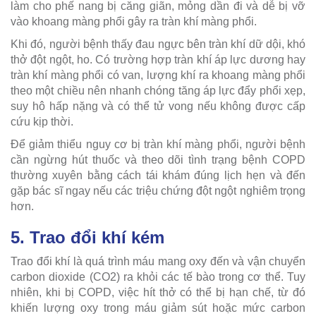
làm cho phế nang bị căng giãn, mỏng dần đi và dễ bị vỡ
vào khoang màng phổi gây ra tràn khí màng phổi.
Khi đó, người bệnh thấy đau ngực bên tràn khí dữ dội, khó
thở đột ngột, ho. Có trường hợp tràn khí áp lực dương hay
tràn khí màng phổi có van, lượng khí ra khoang màng phổi
theo một chiều nên nhanh chóng tăng áp lực đẩy phổi xẹp,
suy hô hấp nặng và có thể tử vong nếu không được cấp
cứu kịp thời.
Để giảm thiểu nguy cơ bị tràn khí màng phổi, người bệnh
cần ngừng hút thuốc và theo dõi tình trạng bệnh COPD
thường xuyên bằng cách tái khám đúng lịch hẹn và đến
gặp bác sĩ ngay nếu các triệu chứng đột ngột nghiêm trọng
hơn.
5. Trao đổi khí kém
Trao đổi khí là quá trình máu mang oxy đến và vận chuyển
carbon dioxide (CO2) ra khỏi các tế bào trong cơ thể. Tuy
nhiên, khi bị COPD, việc hít thở có thể bị hạn chế, từ đó
khiến lượng oxy trong máu giảm sút hoặc mức carbon