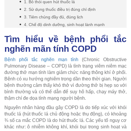
1. Bỏ thói quen hút thuốc lá
2. Sử dụng thuốc điều trị đúng chỉ định
3. Tiêm chủng đầy đủ, đúng lịch
4. Chế độ dinh dưỡng, sinh hoạt lành mạnh
Tìm hiểu về bệnh phổi tắc
nghẽn mãn tính COPD
Bệnh phổi tắc nghẽn mạn tính
(Chronic Obstructive
Pulmonary Disease – COPD) là tình trạng viêm niêm mạc
đường thở mạn tính làm giảm chức năng thông khí ở phổi.
Bệnh có xu hướng nghiêm trọng dần theo thời gian. Người
bệnh thường cảm thấy khó thở vì đường thở bị hẹp so với
bình thường và có thể dẫn để suy hô hấp, chạy máy thở,
thậm chí đe dọa tính mạng người bệnh.
Nguyên nhân hàng đầu gây COPD là do tiếp xúc với khói
thuốc lá (hút thuốc lá chủ động hoặc thụ động), có khoảng
¾ số ca mắc COPD là do hút thuốc lá. Các yếu tố nguy cơ
khác như: ô nhiễm không khí, khói bụi trong sinh hoạt và