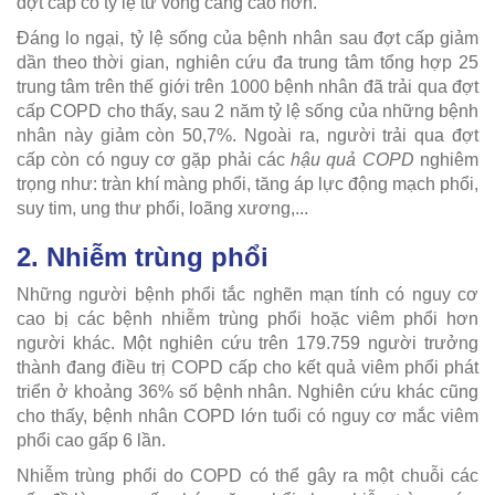
đợt cấp có tỷ lệ tử vong càng cao hơn.
Đáng lo ngại, tỷ lệ sống của bệnh nhân sau đợt cấp giảm
dần theo thời gian, nghiên cứu đa trung tâm tổng hợp 25
trung tâm trên thế giới trên 1000 bệnh nhân đã trải qua đợt
cấp COPD cho thấy, sau 2 năm tỷ lệ sống của những bệnh
nhân này giảm còn 50,7%. Ngoài ra, người trải qua đợt
cấp còn có nguy cơ gặp phải các
hậu quả COPD
nghiêm
trọng như: tràn khí màng phổi, tăng áp lực động mạch phổi,
suy tim, ung thư phổi, loãng xương,...
2. Nhiễm trùng phổi
Những người bệnh phổi tắc nghẽn mạn tính có nguy cơ
cao bị các bệnh nhiễm trùng phổi hoặc viêm phổi hơn
người khác. Một nghiên cứu trên 179.759 người trưởng
thành đang điều trị COPD cấp cho kết quả viêm phổi phát
triển ở khoảng 36% số bệnh nhân. Nghiên cứu khác cũng
cho thấy, bệnh nhân COPD lớn tuổi có nguy cơ mắc viêm
phổi cao gấp 6 lần.
Nhiễm trùng phổi do COPD có thể gây ra một chuỗi các