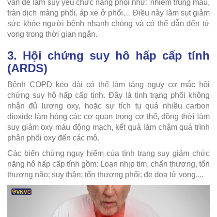
vấn đề làm suy yếu chức năng phổi như: nhiễm trùng máu,
tràn dịch màng phổi, áp xe ở phổi,... Điều này làm sụt giảm
sức khỏe người bệnh nhanh chóng và có thể dẫn đến tử
vong trong thời gian ngắn.
3. Hội chứng suy hô hấp cấp tính
(ARDS)
Bệnh COPD kéo dài có thể làm tăng nguy cơ mắc hội
chứng suy hô hấp cấp tính. Đây là tình trạng phổi không
nhận đủ lượng oxy, hoặc sự tích tụ quá nhiều carbon
dioxide làm hỏng các cơ quan trong cơ thể, đồng thời làm
suy giảm oxy máu động mạch, kết quả làm chậm quá trình
phân phối oxy đến các mô.
Các biến chứng nguy hiểm của tình trạng suy giảm chức
năng hô hấp cấp tính gồm: Loạn nhịp tim, chấn thương, tổn
thương não; suy thận; tổn thương phổi; đe dọa tử vong,...