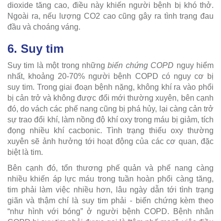
dioxide tăng cao, điều này khiến người bệnh bị khó thở.
Ngoài ra, nếu lượng CO2 cao cũng gây ra tình trạng đau
đầu và choáng váng.
6. Suy tim
Suy tim là một trong những
biến chứng COPD
nguy hiểm
nhất, khoảng 20-70% người bệnh COPD có nguy cơ bị
suy tim. Trong giai đoạn bệnh nặng, không khí ra vào phổi
bị cản trở và không được đổi mới thường xuyên, bên cạnh
đó, do vách các phế nang cũng bị phá hủy, lại càng cản trở
sự trao đổi khí, làm nồng độ khí oxy trong máu bị giảm, tích
đọng nhiều khí cacbonic. Tình trạng thiếu oxy thường
xuyên sẽ ảnh hưởng tới hoạt động của các cơ quan, đặc
biệt là tim.
Bên cạnh đó, tổn thương phế quản và phế nang càng
nhiều khiến áp lực máu trong tuần hoàn phổi càng tăng,
tim phải làm việc nhiều hơn, lâu ngày dẫn tới tình trạng
giãn và thậm chí là suy tim phải - biến chứng kèm theo
“như hình với bóng” ở người bệnh COPD. Bệnh nhân