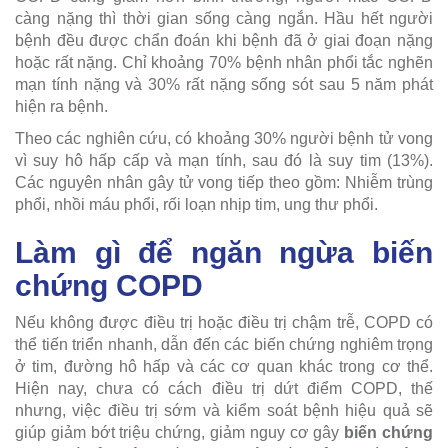
càng nặng thì thời gian sống càng ngắn. Hầu hết người
bệnh đều được chẩn đoán khi bệnh đã ở giai đoạn nặng
hoặc rất nặng. Chỉ khoảng 70% bệnh nhân phổi tắc nghẽn
mạn tính nặng và 30% rất nặng sống sót sau 5 năm phát
hiện ra bệnh.
Theo các nghiên cứu, có khoảng 30% người bệnh tử vong
vì suy hô hấp cấp và mạn tính, sau đó là suy tim (13%).
Các nguyên nhân gây tử vong tiếp theo gồm: Nhiễm trùng
phổi, nhồi máu phổi, rối loạn nhịp tim, ung thư phổi.
Làm gì để ngăn ngừa biến
chứng COPD
Nếu không được điều trị hoặc điều trị chậm trễ, COPD có
thể tiến triển nhanh, dẫn đến các biến chứng nghiêm trọng
ở tim, đường hô hấp và các cơ quan khác trong cơ thể.
Hiện nay, chưa có cách điều trị dứt điểm COPD, thế
nhưng, việc điều trị sớm và kiểm soát bệnh hiệu quả sẽ
giúp giảm bớt triệu chứng, giảm nguy cơ gây
biến chứng