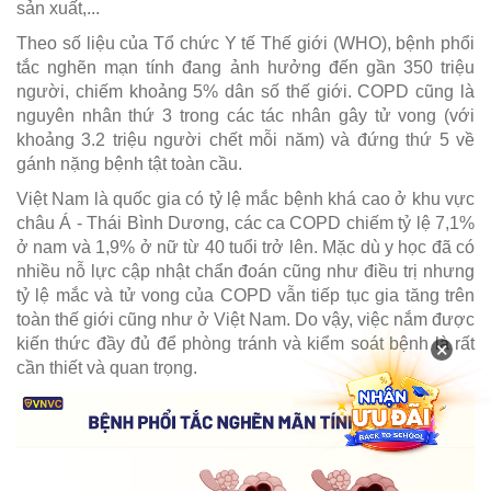
sản xuất,...
Theo số liệu của Tổ chức Y tế Thế giới (WHO), bệnh phổi
tắc nghẽn mạn tính đang ảnh hưởng đến gần 350 triệu
người, chiếm khoảng 5% dân số thế giới. COPD cũng là
nguyên nhân thứ 3 trong các tác nhân gây tử vong (với
khoảng 3.2 triệu người chết mỗi năm) và đứng thứ 5 về
gánh nặng bệnh tật toàn cầu.
Việt Nam là quốc gia có tỷ lệ mắc bệnh khá cao ở khu vực
châu Á - Thái Bình Dương, các ca COPD chiếm tỷ lệ 7,1%
ở nam và 1,9% ở nữ từ 40 tuổi trở lên. Mặc dù y học đã có
nhiều nỗ lực cập nhật chẩn đoán cũng như điều trị nhưng
tỷ lệ mắc và tử vong của COPD vẫn tiếp tục gia tăng trên
toàn thế giới cũng như ở Việt Nam. Do vậy, việc nắm được
kiến thức đầy đủ để phòng tránh và kiểm soát bệnh là rất
×
cần thiết và quan trọng.