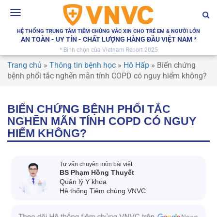
Toggle
navigation
HỆ THỐNG TRUNG TÂM TIÊM CHỦNG VẮC XIN CHO TRẺ EM & NGƯỜI LỚN
AN TOÀN - UY TÍN - CHẤT LƯỢNG HÀNG ĐẦU VIỆT NAM *
* Bình chọn của Vietnam Report 2025
Trang chủ
»
Thông tin bệnh học
»
Hô Hấp
»
Biến chứng
bệnh phổi tắc nghẽn mãn tính COPD có nguy hiểm không?
BIẾN CHỨNG BỆNH PHỔI TẮC
NGHẼN MÃN TÍNH COPD CÓ NGUY
HIỂM KHÔNG?
Tư vấn chuyên môn bài viết
BS Phạm Hồng Thuyết
Quản lý Y khoa
Hệ thống Tiêm chủng VNVC