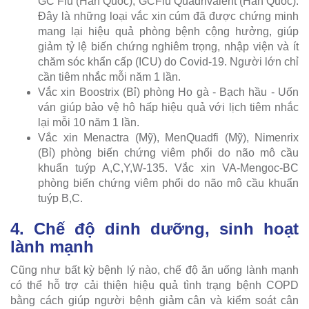
GC Flu (Hàn Quốc), GCFlu Quadrivalent (Hàn Quốc).
Đây là những loại vắc xin cúm đã được chứng minh
mang lại hiệu quả phòng bệnh cộng hưởng, giúp
giảm tỷ lệ biến chứng nghiêm trọng, nhập viện và ít
chăm sóc khẩn cấp (ICU) do Covid-19. Người lớn chỉ
cần tiêm nhắc mỗi năm 1 lần.
Vắc xin Boostrix (Bỉ) phòng Ho gà - Bạch hầu - Uốn
ván giúp bảo vệ hô hấp hiệu quả với lịch tiêm nhắc
lại mỗi 10 năm 1 lần.
Vắc xin Menactra (Mỹ), MenQuadfi (Mỹ), Nimenrix
(Bỉ) phòng biến chứng viêm phổi do não mô cầu
khuẩn tuýp A,C,Y,W-135. Vắc xin VA-Mengoc-BC
phòng biến chứng viêm phổi do não mô cầu khuẩn
tuýp B,C.
4. Chế độ dinh dưỡng, sinh hoạt
lành mạnh
Cũng như bất kỳ bệnh lý nào, chế độ ăn uống lành mạnh
có thể hỗ trợ cải thiện hiệu quả tình trạng bệnh COPD
bằng cách giúp người bệnh giảm cân và kiểm soát cân