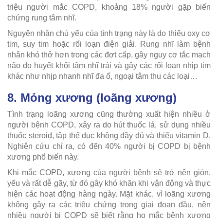
triệu người mắc COPD, khoảng 18% người gặp biến
chứng rung tâm nhĩ.
Nguyên nhân chủ yếu của tình trạng này là do thiếu oxy cơ
tim, suy tim hoặc rối loạn điện giải. Rung nhĩ làm bệnh
nhân khó thở hơn trong các đợt cấp, gây nguy cơ tắc mạch
não do huyết khối tâm nhĩ trái và gây các rối loạn nhịp tim
khác như nhịp nhanh nhĩ đa ổ, ngoại tâm thu các loại…
8. Mỏng xương (loãng xương)
Tình trạng loãng xương cũng thường xuất hiện nhiều ở
người bệnh COPD, xảy ra do hút thuốc lá, sử dụng nhiều
thuốc steroid, tập thể dục không đầy đủ và thiếu vitamin D.
Nghiên cứu chỉ ra, có đến 40% người bị COPD bị bệnh
xương phổ biến này.
Khi mắc COPD, xương của người bệnh sẽ trở nên giòn,
yếu và rất dễ gãy, từ đó gây khó khăn khi vận động và thực
hiện các hoạt động hàng ngày. Mặt khác, vì loãng xương
không gây ra các triệu chứng trong giai đoạn đầu, nên
nhiều người bị COPD sẽ biết rằng họ mắc bệnh xương