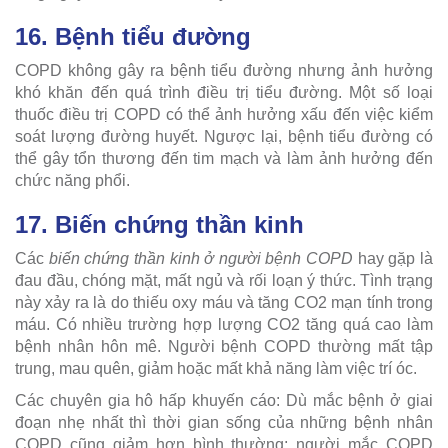
16. Bệnh tiểu đường
COPD không gây ra bệnh tiểu đường nhưng ảnh hưởng
khó khăn đến quá trình điều trị tiểu đường. Một số loại
thuốc điều trị COPD có thể ảnh hưởng xấu đến việc kiểm
soát lượng đường huyết. Ngược lại, bệnh tiểu đường có
thể gây tổn thương đến tim mạch và làm ảnh hưởng đến
chức năng phổi.
17. Biến chứng thần kinh
Các
biến chứng thần kinh ở người bệnh COPD
hay gặp là
đau đầu, chóng mặt, mất ngủ và rối loạn ý thức. Tình trạng
này xảy ra là do thiếu oxy máu và tăng CO2 mạn tính trong
máu. Có nhiều trường hợp lượng CO2 tăng quá cao làm
bệnh nhân hôn mê. Người bệnh COPD thường mất tập
trung, mau quên, giảm hoặc mất khả năng làm việc trí óc.
Các chuyên gia hô hấp khuyến cáo: Dù mắc bệnh ở giai
đoạn nhẹ nhất thì thời gian sống của những bệnh nhân
COPD cũng giảm hơn bình thường; người mắc COPD