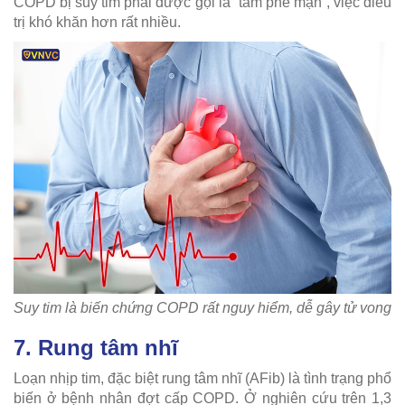
COPD bị suy tim phải được gọi là “tâm phế mạn”, việc điều
trị khó khăn hơn rất nhiều.
Suy tim là biến chứng COPD rất nguy hiểm, dễ gây tử vong
7. Rung tâm nhĩ
Loạn nhịp tim, đặc biệt rung tâm nhĩ (AFib) là tình trạng phổ
biến ở bệnh nhân đợt cấp COPD. Ở nghiên cứu trên 1,3