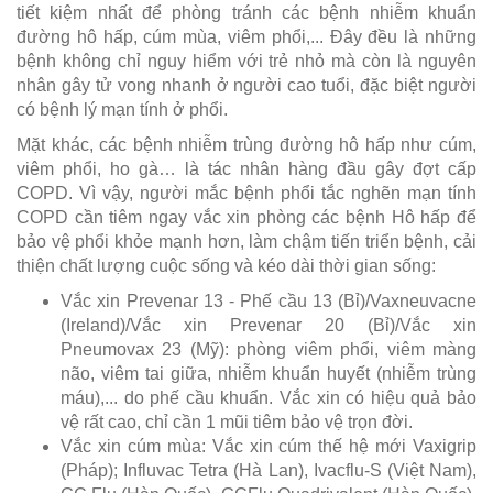
tiết kiệm nhất để phòng tránh các bệnh nhiễm khuẩn
đường hô hấp, cúm mùa, viêm phổi,... Đây đều là những
bệnh không chỉ nguy hiểm với trẻ nhỏ mà còn là nguyên
nhân gây tử vong nhanh ở người cao tuổi, đặc biệt người
có bệnh lý mạn tính ở phổi.
Mặt khác, các bệnh nhiễm trùng đường hô hấp như cúm,
viêm phổi, ho gà… là tác nhân hàng đầu gây đợt cấp
COPD. Vì vậy, người mắc bệnh phổi tắc nghẽn mạn tính
COPD cần tiêm ngay vắc xin phòng các bệnh Hô hấp để
bảo vệ phổi khỏe mạnh hơn, làm chậm tiến triển bệnh, cải
thiện chất lượng cuộc sống và kéo dài thời gian sống:
Vắc xin Prevenar 13 - Phế cầu 13 (Bỉ)/Vaxneuvacne
(Ireland)/Vắc xin Prevenar 20 (Bỉ)/Vắc xin
Pneumovax 23 (Mỹ): phòng viêm phổi, viêm màng
não, viêm tai giữa, nhiễm khuẩn huyết (nhiễm trùng
máu),... do phế cầu khuẩn. Vắc xin có hiệu quả bảo
vệ rất cao, chỉ cần 1 mũi tiêm bảo vệ trọn đời.
Vắc xin cúm mùa: Vắc xin cúm thế hệ mới Vaxigrip
(Pháp); Influvac Tetra (Hà Lan), Ivacflu-S (Việt Nam),