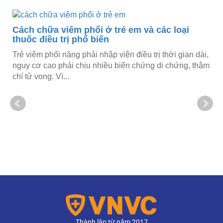
,
̣m
Bệnh lao là gì? Nguyên nhân và dấu hiệu cảnh
báo nguy hiểm
Bệnh lao là căn bệnh truyền nhiễm có khả năng lây lan
mạnh trong cộng đồng. Lao có thể được chữa khỏi
thành công nếu được phát...
Thành lập từ năm 2017