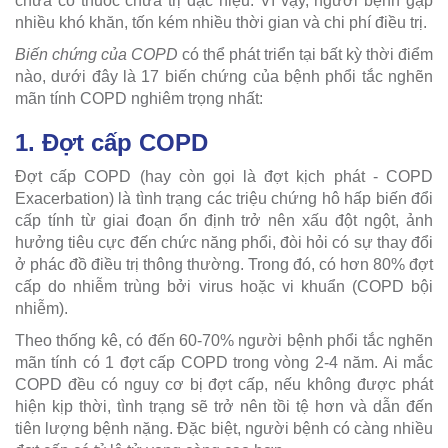
chưa có thuốc chữa trị đặc hiệu. Vì vậy, người bệnh gặp
nhiều khó khăn, tốn kém nhiều thời gian và chi phí điều trị.
Biến chứng của COPD
có thể phát triển tại bất kỳ thời điểm
nào, dưới đây là 17 biến chứng của bệnh phổi tắc nghẽn
mãn tính COPD nghiêm trọng nhất:
1. Đợt cấp COPD
Đợt cấp COPD (hay còn gọi là đợt kịch phát - COPD
Exacerbation) là tình trạng các triệu chứng hô hấp biến đổi
cấp tính từ giai đoạn ổn định trở nên xấu đột ngột, ảnh
hưởng tiêu cực đến chức năng phổi, đòi hỏi có sự thay đổi
ở phác đồ điều trị thông thường. Trong đó, có hơn 80% đợt
cấp do nhiễm trùng bởi virus hoặc vi khuẩn (COPD bội
nhiễm).
Theo thống kê, có đến 60-70% người bệnh phổi tắc nghẽn
mãn tính có 1 đợt cấp COPD trong vòng 2-4 năm. Ai mắc
COPD đều có nguy cơ bị đợt cấp, nếu không được phát
hiện kịp thời, tình trạng sẽ trở nên tồi tệ hơn và dẫn đến
tiên lượng bệnh nặng. Đặc biệt, người bệnh có càng nhiều