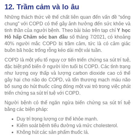
12. Trầm cảm và lo âu
Những thách thức về thể chất liên quan đến vấn đề “sống
chung” với COPD có thể gây ảnh hưởng đến sức khỏe và
tinh thần của người bệnh. Theo bài báo trên tạp chí
Y học
Hô hấp Chăm sóc ban đầu
số tháng 7/2021, có khoảng
40% người mắc COPD bị trầm cảm, tức là có cảm giác
buồn bã hoặc trống rỗng kéo dài một vài tuần.
COPD là một yếu tố nguy cơ tiến triển chứng sa sút trí tuệ,
đặc biệt phổ biến ở người lớn tuổi bị COPD. Các tình trạng
như lượng oxy thấp và lượng carbon dioxide cao có thể
gây hại cho não do COPD, và tổn thương mạch máu não
bổ sung do hút thuốc cũng đóng một vai trò trong việc phát
triển chứng sa sút trí tuệ với COPD.
Người bệnh có thể ngăn ngừa biến chứng sa sút trí tuệ
bằng các biện pháp:
Duy trì trọng lượng cơ thể khỏe mạnh.
Kiểm soát bệnh tiểu đường và mức cholesterol.
Không hút các sản phẩm thuốc lá.