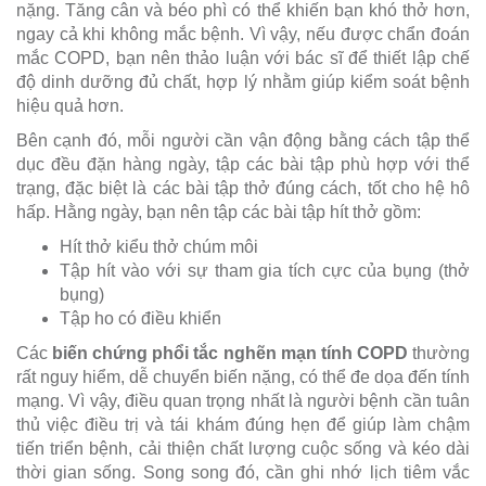
nặng. Tăng cân và béo phì có thể khiến bạn khó thở hơn,
ngay cả khi không mắc bệnh. Vì vậy, nếu được chẩn đoán
mắc COPD, bạn nên thảo luận với bác sĩ để thiết lập chế
độ dinh dưỡng đủ chất, hợp lý nhằm giúp kiểm soát bệnh
hiệu quả hơn.
Bên cạnh đó, mỗi người cần vận động bằng cách tập thể
dục đều đặn hàng ngày, tập các bài tập phù hợp với thể
trạng, đặc biệt là các bài tập thở đúng cách, tốt cho hệ hô
hấp. Hằng ngày, bạn nên tập các bài tập hít thở gồm:
Hít thở kiểu thở chúm môi
Tập hít vào với sự tham gia tích cực của bụng (thở
bụng)
Tập ho có điều khiển
Các
biến chứng phổi tắc nghẽn mạn tính COPD
thường
rất nguy hiểm, dễ chuyển biến nặng, có thể đe dọa đến tính
mạng. Vì vậy, điều quan trọng nhất là người bệnh cần tuân
thủ việc điều trị và tái khám đúng hẹn để giúp làm chậm
tiến triển bệnh, cải thiện chất lượng cuộc sống và kéo dài
thời gian sống. Song song đó, cần ghi nhớ lịch tiêm vắc