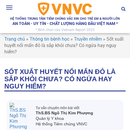
Toggle
navigation
HỆ THỐNG TRUNG TÂM TIÊM CHỦNG VẮC XIN CHO TRẺ EM & NGƯỜI LỚN
AN TOÀN - UY TÍN - CHẤT LƯỢNG HÀNG ĐẦU VIỆT NAM *
* Bình chọn của Vietnam Report 2025
Trang chủ
»
Thông tin bệnh học
»
Truyền nhiễm
»
Sốt xuất
huyết nổi mẩn đỏ là sắp khỏi chưa? Có ngứa hay nguy
hiểm?
SỐT XUẤT HUYẾT NỔI MẨN ĐỎ LÀ
SẮP KHỎI CHƯA? CÓ NGỨA HAY
NGUY HIỂM?
Tư vấn chuyên môn bài viết
ThS.BS Ngô Thị Kim Phượng
Quản lý Y khoa
Hệ thống Tiêm chủng VNVC