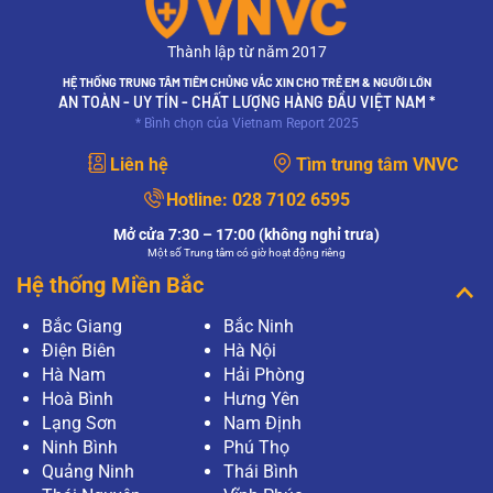
Thành lập từ năm 2017
HỆ THỐNG TRUNG TÂM TIÊM CHỦNG VẮC XIN CHO TRẺ EM & NGƯỜI LỚN
AN TOÀN - UY TÍN - CHẤT LƯỢNG HÀNG ĐẦU VIỆT NAM *
* Bình chọn của Vietnam Report 2025
Liên hệ
Tìm trung tâm VNVC
Hotline:
028 7102 6595
Mở cửa 7:30 – 17:00 (không nghỉ trưa)
Một số Trung tâm có giờ hoạt động riêng
Hệ thống Miền Bắc
Bắc Giang
Bắc Ninh
Điện Biên
Hà Nội
Hà Nam
Hải Phòng
Hoà Bình
Hưng Yên
Lạng Sơn
Nam Định
Ninh Bình
Phú Thọ
Quảng Ninh
Thái Bình