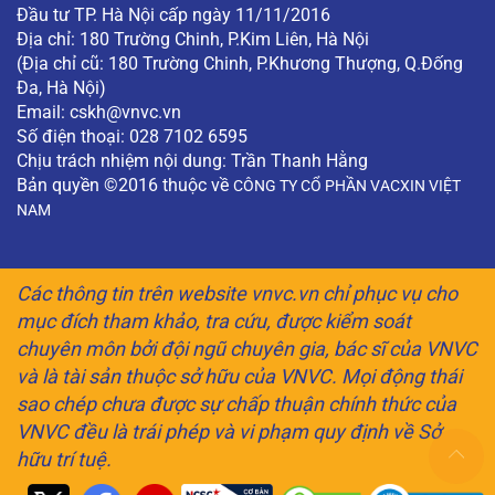
Đầu tư TP. Hà Nội cấp ngày 11/11/2016
Địa chỉ: 180 Trường Chinh, P.Kim Liên, Hà Nội
(Địa chỉ cũ: 180 Trường Chinh, P.Khương Thượng, Q.Đống
Đa, Hà Nội)
Email:
cskh@vnvc.vn
Số điện thoại: 028 7102 6595
Chịu trách nhiệm nội dung: Trần Thanh Hằng
Bản quyền ©2016 thuộc về
CÔNG TY CỔ PHẦN VACXIN VIỆT
NAM
Các thông tin trên website vnvc.vn chỉ phục vụ cho
mục đích tham khảo, tra cứu, được kiểm soát
chuyên môn bởi đội ngũ chuyên gia, bác sĩ của VNVC
và là tài sản thuộc sở hữu của VNVC. Mọi động thái
sao chép chưa được sự chấp thuận chính thức của
VNVC đều là trái phép và vi phạm quy định về Sở
hữu trí tuệ.