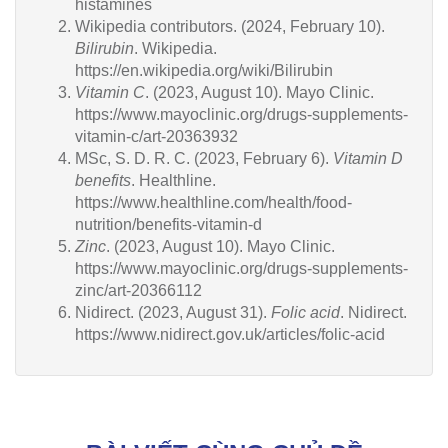
histamines
Wikipedia contributors. (2024, February 10).
Bilirubin
. Wikipedia.
https://en.wikipedia.org/wiki/Bilirubin
Vitamin C
. (2023, August 10). Mayo Clinic.
https://www.mayoclinic.org/drugs-supplements-
vitamin-c/art-20363932
MSc, S. D. R. C. (2023, February 6).
Vitamin D
benefits
. Healthline.
https://www.healthline.com/health/food-
nutrition/benefits-vitamin-d
Zinc
. (2023, August 10). Mayo Clinic.
https://www.mayoclinic.org/drugs-supplements-
zinc/art-20366112
Nidirect. (2023, August 31).
Folic acid
. Nidirect.
https://www.nidirect.gov.uk/articles/folic-acid