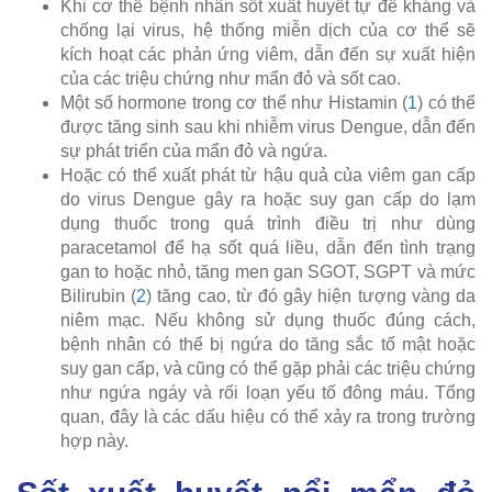
Khi cơ thể bệnh nhân sốt xuất huyết tự đề kháng và
chống lại virus, hệ thống miễn dịch của cơ thể sẽ
kích hoạt các phản ứng viêm, dẫn đến sự xuất hiện
của các triệu chứng như mẩn đỏ và sốt cao.
Một số hormone trong cơ thể như Histamin (
1
) có thể
được tăng sinh sau khi nhiễm virus Dengue, dẫn đến
sự phát triển của mẩn đỏ và ngứa.
Hoặc có thể xuất phát từ hậu quả của viêm gan cấp
do virus Dengue gây ra hoặc suy gan cấp do lạm
dụng thuốc trong quá trình điều trị như dùng
paracetamol để hạ sốt quá liều, dẫn đến tình trạng
gan to hoặc nhỏ, tăng men gan SGOT, SGPT và mức
Bilirubin (
2
) tăng cao, từ đó gây hiện tượng vàng da
niêm mạc. Nếu không sử dụng thuốc đúng cách,
bệnh nhân có thể bị ngứa do tăng sắc tố mật hoặc
suy gan cấp, và cũng có thể gặp phải các triệu chứng
như ngứa ngáy và rối loạn yếu tố đông máu. Tổng
quan, đây là các dấu hiệu có thể xảy ra trong trường
hợp này.