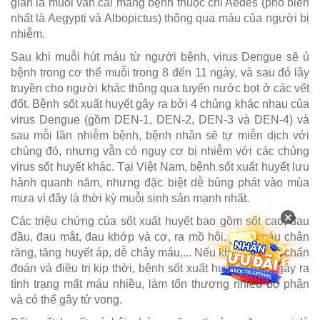
gian là muỗi vằn cái mang bệnh thuộc chi Aedes (phổ biến
nhất là Aegypti và Albopictus) thông qua máu của người bị
nhiễm.
Sau khi muỗi hút máu từ người bệnh, virus Dengue sẽ ủ
bệnh trong cơ thể muỗi trong 8 đến 11 ngày, và sau đó lây
truyền cho người khác thông qua tuyến nước bọt ở các vết
đốt. Bệnh sốt xuất huyết gây ra bởi 4 chủng khác nhau của
virus Dengue (gồm DEN-1, DEN-2, DEN-3 và DEN-4) và
sau mỗi lần nhiễm bệnh, bệnh nhân sẽ tự miễn dịch với
chủng đó, nhưng vẫn có nguy cơ bị nhiễm với các chủng
virus sốt huyết khác. Tại Việt Nam, bệnh sốt xuất huyết lưu
hành quanh năm, nhưng đặc biệt dễ bùng phát vào mùa
mưa vì đây là thời kỳ muỗi sinh sản mạnh nhất.
×
Các triệu chứng của sốt xuất huyết bao gồm sốt cao, đau
đầu, đau mắt, đau khớp và cơ, ra mồ hôi, chảy máu chân
răng, tăng huyết áp, dễ chảy máu,... Nếu không được chẩn
đoán và điều trị kịp thời, bệnh sốt xuất huyết có thể gây ra
tình trạng mất máu nhiều, làm tổn thương nhiều bộ phận
và có thể gây tử vong.