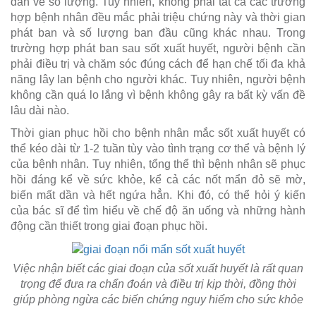
dần về số lượng. Tuy nhiên, không phải tất cả các trường
hợp bệnh nhân đều mắc phải triệu chứng này và thời gian
phát ban và số lượng ban đầu cũng khác nhau. Trong
trường hợp phát ban sau sốt xuất huyết, người bệnh cần
phải điều trị và chăm sóc đúng cách để hạn chế tối đa khả
năng lây lan bệnh cho người khác. Tuy nhiên, người bệnh
không cần quá lo lắng vì bệnh không gây ra bất kỳ vấn đề
lâu dài nào.
Thời gian phục hồi cho bệnh nhân mắc sốt xuất huyết có
thể kéo dài từ 1-2 tuần tùy vào tình trạng cơ thể và bệnh lý
của bệnh nhân. Tuy nhiên, tổng thể thì bệnh nhân sẽ phục
hồi đáng kể về sức khỏe, kể cả các nốt mẩn đỏ sẽ mờ,
biến mất dần và hết ngứa hẳn. Khi đó, có thể hỏi ý kiến
của bác sĩ để tìm hiểu về chế độ ăn uống và những hành
động cần thiết trong giai đoạn phục hồi.
Việc nhận biết các giai đoạn của sốt xuất huyết là rất quan
trọng để đưa ra chẩn đoán và điều trị kịp thời, đồng thời
giúp phòng ngừa các biến chứng nguy hiểm cho sức khỏe