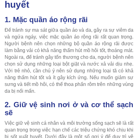
huyết
1. Mặc quần áo rộng rãi
Để tránh sự ma sát giữa quần áo và da, gây ra sự viêm da
và ngứa ngáy, việc mặc quần áo rộng rãi rất quan trọng.
Người bệnh nên chọn những bộ quần áo rộng rãi được
làm bằng vải có khả năng thấm hút mồ hôi tốt, thoáng mát.
Ngoài ra, để tránh gây tổn thương cho da, người bệnh nên
chọn sử dụng những loại bột giặt và nước xả vải dịu nhẹ.
Với trẻ nhỏ, cần chú ý nên sử dụng những loại tã có khả
năng thấm hút tốt và ít gây kích ứng. Nếu muốn giảm sự
sưng và tiết mồ hôi, có thể thoa phấn rôm trên những vùng
da bị nổi mẩn.
2. Giữ vệ sinh nơi ở và cơ thể sạch
sẽ
Việc giữ vệ sinh cá nhân và môi trường sống sạch sẽ là rất
quan trọng trong việc hạn chế các triệu chứng khó chịu khi
bị sốt xuất huyết. Dưới đây là một số gợi ý để duy trì vệ