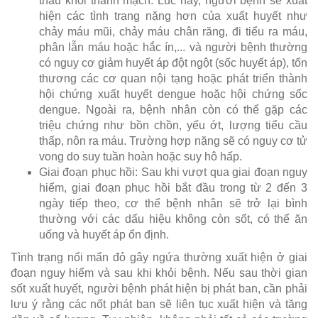
thấu khỏi thành mạch. Lúc này, người bệnh sẽ xuất
hiện các tình trạng nặng hơn của xuất huyết như
chảy máu mũi, chảy máu chân răng, đi tiểu ra máu,
phân lẫn máu hoặc hắc ín,... và người bệnh thường
có nguy cơ giảm huyết áp đột ngột (sốc huyết áp), tổn
thương các cơ quan nội tạng hoặc phát triển thành
hội chứng xuất huyết dengue hoặc hội chứng sốc
dengue. Ngoài ra, bệnh nhân còn có thể gặp các
triệu chứng như bồn chồn, yếu ớt, lượng tiểu cầu
thấp, nôn ra máu. Trường hợp nặng sẽ có nguy cơ tử
vong do suy tuần hoàn hoặc suy hô hấp.
Giai đoạn phục hồi: Sau khi vượt qua giai đoạn nguy
hiểm, giai đoạn phục hồi bắt đầu trong từ 2 đến 3
ngày tiếp theo, cơ thể bệnh nhân sẽ trở lại bình
thường với các dấu hiệu không còn sốt, có thể ăn
uống và huyết áp ổn định.
Tình trạng nổi mẩn đỏ gây ngứa thường xuất hiện ở giai
đoạn nguy hiểm và sau khi khỏi bệnh. Nếu sau thời gian
sốt xuất huyết, người bệnh phát hiện bị phát ban, cần phải
lưu ý rằng các nốt phát ban sẽ liên tục xuất hiện và tăng