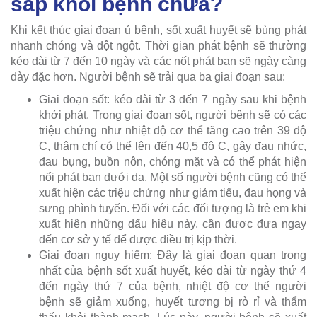
sắp khỏi bệnh chưa?
Khi kết thúc giai đoạn ủ bệnh, sốt xuất huyết sẽ bùng phát
nhanh chóng và đột ngột. Thời gian phát bệnh sẽ thường
kéo dài từ 7 đến 10 ngày và các nốt phát ban sẽ ngày càng
dày đặc hơn. Người bệnh sẽ trải qua ba giai đoạn sau:
Giai đoạn sốt: kéo dài từ 3 đến 7 ngày sau khi bệnh
khởi phát. Trong giai đoạn sốt, người bệnh sẽ có các
triệu chứng như nhiệt độ cơ thể tăng cao trên 39 độ
C, thậm chí có thể lên đến 40,5 độ C, gây đau nhức,
đau bụng, buồn nôn, chóng mặt và có thể phát hiện
nổi phát ban dưới da. Một số người bệnh cũng có thể
xuất hiện các triệu chứng như giảm tiểu, đau họng và
sưng phình tuyến. Đối với các đối tượng là trẻ em khi
xuất hiện những dấu hiệu này, cần được đưa ngay
đến cơ sở y tế để được điều trị kịp thời.
Giai đoạn nguy hiểm: Đây là giai đoạn quan trọng
nhất của bệnh sốt xuất huyết, kéo dài từ ngày thứ 4
đến ngày thứ 7 của bệnh, nhiệt độ cơ thể người
bệnh sẽ giảm xuống, huyết tương bị rò rỉ và thẩm