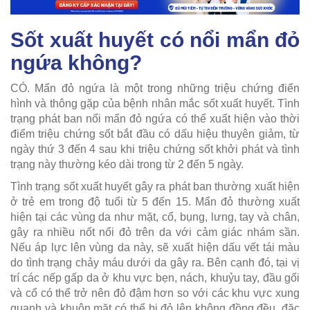
Sốt xuất huyết có nổi mẩn đỏ
ngứa không?
CÓ. Mẩn đỏ ngứa là một trong những triệu chứng điển
hình và thông gặp của bệnh nhân mắc sốt xuất huyết. Tình
trạng phát ban nổi mẩn đỏ ngứa có thể xuất hiện vào thời
điểm triệu chứng sốt bắt đầu có dấu hiệu thuyên giảm, từ
ngày thứ 3 đến 4 sau khi triệu chứng sốt khởi phát và tình
trạng này thường kéo dài trong từ 2 đến 5 ngày.
Tình trạng sốt xuất huyết gây ra phát ban thường xuất hiện
ở trẻ em trong độ tuổi từ 5 đến 15. Mẩn đỏ thường xuất
hiện tại các vùng da như mặt, cổ, bụng, lưng, tay và chân,
gây ra nhiều nốt nổi đỏ trên da với cảm giác nhám sần.
Nếu áp lực lên vùng da này, sẽ xuất hiện dấu vết tái màu
do tình trạng chảy máu dưới da gây ra. Bên cạnh đó, tại vị
trí các nếp gấp da ở khu vực bẹn, nách, khuỷu tay, đầu gối
và cổ có thể trở nên đỏ đậm hơn so với các khu vực xung
quanh và khuôn mặt có thể bị đỏ lên không đồng đều, đặc