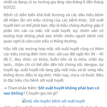
nhiệt và đang có xu hướng gia tăng vào tháng 6 đến tháng
8/2022.
Bệnh có diễn biến khá thất thường và các dấu hiệu bệnh
dễ nhầm lẫn với triệu chứng của các bệnh khác.
Sốt xuất
huyết làm cơ thể phát ban, đây là triệu chứng thường gặp ở
phần lớn các ca mắc sốt xuất huyết, tuy nhiên vẫn có
trường hợp không phát ban khiến nhiều người bệnh chủ
quan nghĩ là cảm cúm siêu vi thông thường.
Hầu hết các trường hợp mắc sốt xuất huyết cũng có thêm
các triệu chứng điển hình như: sốt cao đột ngột lên 39 – 40
độ C, đau nhức cơ khớp, buồn nôn và ói mửa, chân tay
lạnh,.. thậm chí có thể dẫn đến hội chứng sốc dengue, tụt
huyết áp, xuất huyết nội tạng gây mất máu và tử vong nếu
không được điều trị kịp thời. Hiện nay, chưa có thuốc điều
trị đặc hiệu cho bệnh sốt xuất huyết.
⇒ Tham khảo thêm:
Sốt xuất huyết không phát ban có
sao không
? Chuyên gia nói gì?