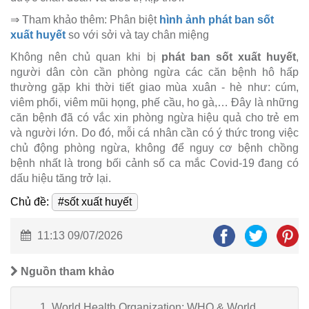
⇒ Tham khảo thêm: Phân biệt
hình ảnh phát ban sốt
xuất huyết
so với sởi và tay chân miệng
Không nên chủ quan khi bị
phát ban sốt xuất huyết
,
người dân còn cần phòng ngừa các căn bệnh hô hấp
thường gặp khi thời tiết giao mùa xuân - hè như: cúm,
viêm phổi, viêm mũi họng, phế cầu, ho gà,… Đây là những
căn bệnh đã có vắc xin phòng ngừa hiệu quả cho trẻ em
và người lớn. Do đó, mỗi cá nhân cần có ý thức trong việc
chủ động phòng ngừa, không để nguy cơ bệnh chồng
bệnh nhất là trong bối cảnh số ca mắc Covid-19 đang có
dấu hiệu tăng trở lại.
Chủ đề:
#sốt xuất huyết
11:13 09/07/2026
Nguồn tham khảo
World Health Organization: WHO & World