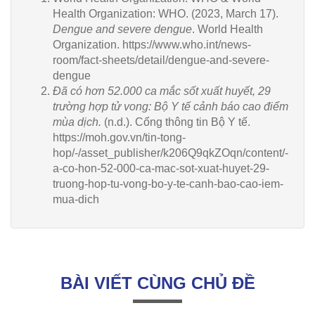
Health Organization: WHO. (2023, March 17).
Dengue and severe dengue
. World Health
Organization. https://www.who.int/news-
room/fact-sheets/detail/dengue-and-severe-
dengue
Đã có hơn 52.000 ca mắc sốt xuất huyết, 29
trường hợp tử vong: Bộ Y tế cảnh báo cao điểm
mùa dịch.
(n.d.). Cổng thông tin Bộ Y tế.
https://moh.gov.vn/tin-tong-
hop/-/asset_publisher/k206Q9qkZOqn/content/-
a-co-hon-52-000-ca-mac-sot-xuat-huyet-29-
truong-hop-tu-vong-bo-y-te-canh-bao-cao-iem-
mua-dich
BÀI VIẾT CÙNG CHỦ ĐỀ