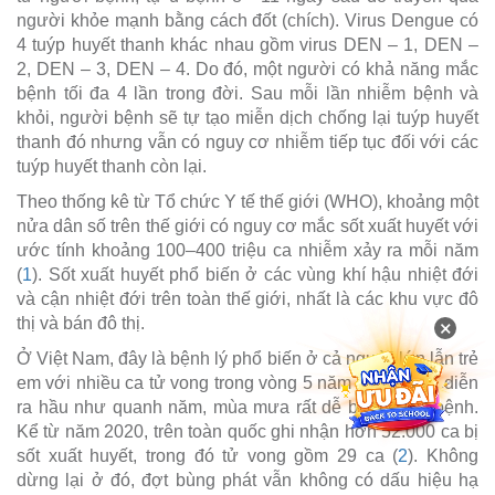
người khỏe mạnh bằng cách đốt (chích). Virus Dengue có
4 tuýp huyết thanh khác nhau gồm virus DEN – 1, DEN –
2, DEN – 3, DEN – 4. Do đó, một người có khả năng mắc
bệnh tối đa 4 lần trong đời. Sau mỗi lần nhiễm bệnh và
khỏi, người bệnh sẽ tự tạo miễn dịch chống lại tuýp huyết
thanh đó nhưng vẫn có nguy cơ nhiễm tiếp tục đối với các
tuýp huyết thanh còn lại.
Theo thống kê từ Tổ chức Y tế thế giới (WHO), khoảng một
nửa dân số trên thế giới có nguy cơ mắc sốt xuất huyết với
ước tính khoảng 100–400 triệu ca nhiễm xảy ra mỗi năm
(
1
). Sốt xuất huyết phổ biến ở các vùng khí hậu nhiệt đới
và cận nhiệt đới trên toàn thế giới, nhất là các khu vực đô
thị và bán đô thị.
×
Ở Việt Nam, đây là bệnh lý phổ biến ở cả người lớn lẫn trẻ
em với nhiều ca tử vong trong vòng 5 năm trở lại đây, diễn
ra hầu như quanh năm, mùa mưa rất dễ bùng phát bệnh.
Kể từ năm 2020, trên toàn quốc ghi nhận hơn 52.000 ca bị
sốt xuất huyết, trong đó tử vong gồm 29 ca (
2
). Không
dừng lại ở đó, đợt bùng phát vẫn không có dấu hiệu hạ