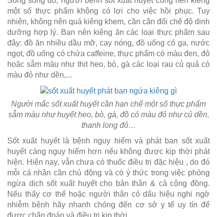
Song song đó, người bệnh sốt xuất huyết cũng nên kiêng
một số thực phẩm không có lợi cho việc hồi phục. Tuy
nhiên, không nên quá kiêng khem, cần cân đối chế độ dinh
dưỡng hợp lý. Bạn nên kiêng ăn các loại thực phẩm sau
đây: đồ ăn nhiều dầu mỡ, cay nóng, đồ uống có ga, nước
ngọt, đồ uống có chứa caffeine, thực phẩm có màu đen, đỏ
hoặc sẫm màu như thịt heo, bò, gà các loại rau củ quả có
màu đỏ như dền,...
Người mắc sốt xuất huyết cần hạn chế một số thực phẩm
sẫm màu như huyết heo, bò, gà, đồ có màu đỏ như củ dền,
thanh long đỏ…
Sốt xuất huyết là bệnh nguy hiểm và phát ban sốt xuất
huyết càng nguy hiểm hơn nếu không được kịp thời phát
hiện. Hiện nay, vẫn chưa có thuốc điều trị đặc hiệu , do đó
mỗi cá nhân cần chủ động và có ý thức trong việc phòng
ngừa dịch sốt xuất huyết cho bản thân & cả cộng đồng.
Nếu thấy cơ thể hoặc người thân có dấu hiệu nghi ngờ
nhiễm bệnh hãy nhanh chóng đến cơ sở y tế uy tín để
được chẩn đoán và điều trị kịp thời.