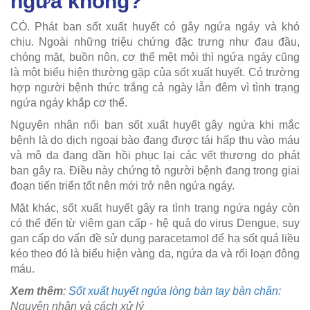
ngứa không?
CÓ. Phát ban sốt xuất huyết có gây ngứa ngáy và khó
chịu. Ngoài những triệu chứng đặc trưng như đau đầu,
chóng mặt, buồn nôn, cơ thể mệt mỏi thì ngứa ngáy cũng
là một biểu hiện thường gặp của sốt xuất huyết. Có trường
hợp người bệnh thức trắng cả ngày lẫn đêm vì tình trạng
ngứa ngáy khắp cơ thể.
Nguyên nhân nổi ban sốt xuất huyết gây ngứa khi mắc
bệnh là do dịch ngoại bào đang được tái hấp thu vào máu
và mô da đang dần hồi phục lại các vết thương do phát
ban gây ra. Điều này chứng tỏ người bệnh đang trong giai
đoạn tiến triển tốt nên mới trở nên ngứa ngáy.
Mặt khác, sốt xuất huyết gây ra tình trạng ngứa ngáy còn
có thể đến từ viêm gan cấp - hệ quả do virus Dengue, suy
gan cấp do vấn đề sử dụng paracetamol để hạ sốt quá liều
kéo theo đó là biểu hiện vàng da, ngứa da và rối loạn đông
máu.
Xem thêm
:
Sốt xuất huyết ngứa lòng bàn tay bàn chân
:
Nguyên nhân và cách xử lý