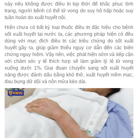
này nếu không được điều trị kịp thời để khắc phục tình
trạng, người bệnh có thể tử vong do suy hô hấp hoặc suy
tuần hoàn do xuất huyết nội.
Hiện chưa có bất kỳ loại thuốc điều trị đặc hiệu cho bệnh
sốt xuất huyết tại nước ta, các phương pháp hiện có đều
dùng với mục đích điều trị các triệu chứng do sốt xuất
huyết gây ra, giúp giảm thiểu nguy cơ dẫn đến các biến
chứng nguy hiểm. Vậy nên, việc phát hiện sớm và tiếp cận
với chăm sóc y tế thích hợp sẽ làm giảm tỷ lệ tử vong
xuống dưới 1%. Giai đoạn chuyển sang sốt xuất huyết
nặng được đánh dấu bằng khó thở, xuất huyết niêm mạc,
đau bụng dữ dội và nôn mửa kéo dài.