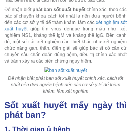
mắc bệnh thực tế cao hơn con số được báo cáo.
Để nhận biết
phát ban sốt xuất huyết
chính xác, theo các
bác sĩ chuyên khoa cách tốt nhất là nên đưa người bệnh
đến các cơ sở y tế để thăm khám, làm các
xét nghiệm sốt
xuất huyết
giúp tìm virus dengue trong máu như: xét
nghiệm NS1, kháng thể IgM và kháng thể IgG. Bên cạnh
đó, một số các xét nghiệm cần thiết khác như xét nghiệm
chức năng gan, thận, điện giải sẽ giúp bác sĩ có căn cứ
chuyên sâu chẩn đoán đúng bệnh, điều trị chính xác nhất
và tránh xảy ra các biến chứng nguy hiểm.
Để nhận biết phát ban sốt xuất huyết chính xác, cách tốt
nhất nên đưa người bệnh đến các cơ sở y tế để thăm
khám, làm xét nghiệm
Sốt xuất huyết mấy ngày thì
phát ban?
1. Thời gian ủ bệnh