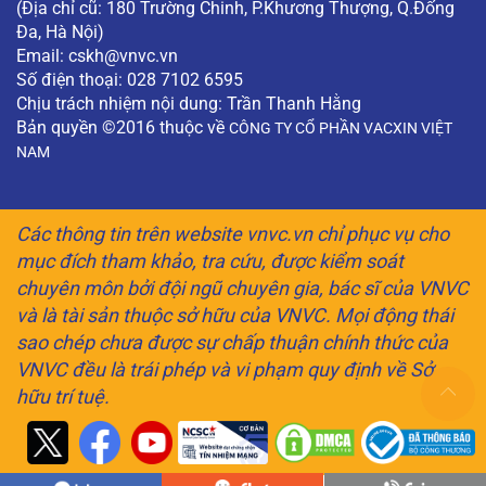
(Địa chỉ cũ: 180 Trường Chinh, P.Khương Thượng, Q.Đống
Đa, Hà Nội)
Email:
cskh@vnvc.vn
Số điện thoại: 028 7102 6595
Chịu trách nhiệm nội dung: Trần Thanh Hằng
Bản quyền ©2016 thuộc về
CÔNG TY CỔ PHẦN VACXIN VIỆT
NAM
Các thông tin trên website vnvc.vn chỉ phục vụ cho
mục đích tham khảo, tra cứu, được kiểm soát
chuyên môn bởi đội ngũ chuyên gia, bác sĩ của VNVC
và là tài sản thuộc sở hữu của VNVC. Mọi động thái
sao chép chưa được sự chấp thuận chính thức của
VNVC đều là trái phép và vi phạm quy định về Sở
hữu trí tuệ.