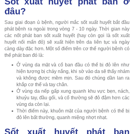
Sốt xuất huyết phát ban ở
đâu?
Sau giai đoạn ủ bệnh, người mắc sốt xuất huyết bắt đầu
phát bệnh ra ngoài trong vòng 7 - 10 ngày. Thời gian này
các nốt phát ban sốt xuất huyết (hay còn gọi là sốt xuất
huyết nổi mẩn đỏ) sẽ xuất hiện trên da liên tục và ngày
càng dày đặc hơn. Một số điểm trên cơ thể người bệnh có
thể phát ban đó là:
Ở vùng da mặt và cổ ban đầu có thể bị đỏ lên như
hiện tượng bị cháy nắng, khi sờ vào da sẽ thấy nhám
và không được mềm mịn. Sau đó chúng dần lan ra
khắp cơ thể và tay chân.
Ở vùng da nếp gấp xung quanh khu vực bẹn, nách,
khuỷu tay, đầu gối, và cổ thường sẽ đỏ đậm hơn các
vùng da còn lại.
Thời điểm này, khuôn mặt của người bệnh có thể bị
đỏ lên bất thường, quanh miệng nhợt nhạt.
Sốt xuất huyết phát ban