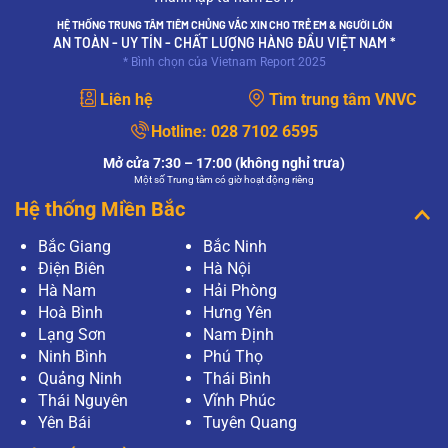
HỆ THỐNG TRUNG TÂM TIÊM CHỦNG VẮC XIN CHO TRẺ EM & NGƯỜI LỚN
AN TOÀN - UY TÍN - CHẤT LƯỢNG HÀNG ĐẦU VIỆT NAM *
* Bình chọn của Vietnam Report 2025
Liên hệ
Tìm trung tâm VNVC
Hotline:
028 7102 6595
Mở cửa 7:30 – 17:00 (không nghỉ trưa)
Một số Trung tâm có giờ hoạt động riêng
Hệ thống Miền Bắc
Bắc Giang
Bắc Ninh
Điện Biên
Hà Nội
Hà Nam
Hải Phòng
Hoà Bình
Hưng Yên
Lạng Sơn
Nam Định
Ninh Bình
Phú Thọ
Quảng Ninh
Thái Bình
Thái Nguyên
Vĩnh Phúc
Yên Bái
Tuyên Quang