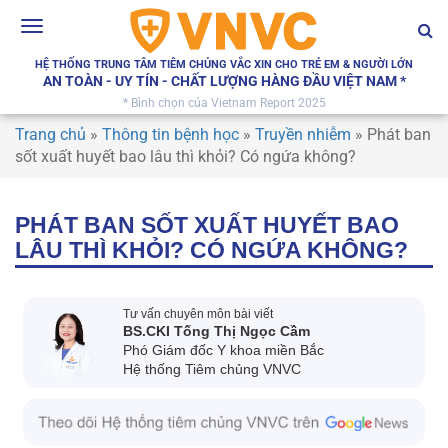
Toggle
navigation
HỆ THỐNG TRUNG TÂM TIÊM CHỦNG VẮC XIN CHO TRẺ EM & NGƯỜI LỚN
AN TOÀN - UY TÍN - CHẤT LƯỢNG HÀNG ĐẦU VIỆT NAM *
* Bình chọn của Vietnam Report 2025
Trang chủ
»
Thông tin bệnh học
»
Truyền nhiễm
»
Phát ban
sốt xuất huyết bao lâu thì khỏi? Có ngứa không?
PHÁT BAN SỐT XUẤT HUYẾT BAO
LÂU THÌ KHỎI? CÓ NGỨA KHÔNG?
Tư vấn chuyên môn bài viết
BS.CKI Tống Thị Ngọc Cầm
Phó Giám đốc Y khoa miền Bắc
Hệ thống Tiêm chủng VNVC