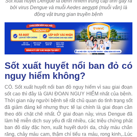
Sốt xuất huyết Dengue là bệnh nhiễm trùng cấp tính gây ra
bởi virus Dengue và muỗi Aedes aegypti (muỗi vằn) là
động vật trung gian truyền bệnh
Sốt xuất huyết nổi ban đỏ có
nguy hiểm không?
CÓ. Sốt xuất huyết nổi ban đỏ nguy hiểm vì sau giai đoạn
sốt cao thì đây là GIAI ĐOẠN NGUY HIỂM nhất của bệnh.
Thời gian này người bệnh sẽ rất chủ quan do tình trạng sốt
đã giảm đáng kể nhưng thực tế lại chính là giai đoạn cần
theo dõi chặt chẽ nhất. Ở giai đoạn này, virus Dengue đã
làm hệ miễn dịch suy yếu đi rất nhiều, các triệu chứng phát
ban đỏ dày đặc hơn, xuất huyết dưới da, chảy máu chân
răng, chảy máu cam, thậm chí tiểu ra máu, rong kinh,..Lúc