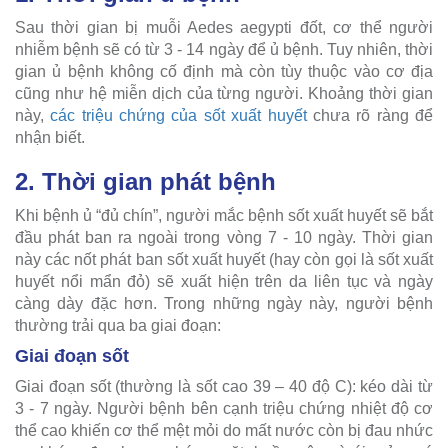
Sau thời gian bị muỗi Aedes aegypti đốt, cơ thể người
nhiễm bệnh sẽ có từ 3 - 14 ngày để ủ bệnh. Tuy nhiên, thời
gian ủ bệnh không cố định mà còn tùy thuộc vào cơ địa
cũng như hệ miễn dịch của từng người. Khoảng thời gian
này,
các triệu chứng của sốt xuất huyết
chưa rõ ràng để
nhận biết.
2. Thời gian phát bệnh
Khi bệnh ủ “đủ chín”, người mắc bệnh sốt xuất huyết sẽ bắt
đầu phát ban ra ngoài trong vòng 7 - 10 ngày. Thời gian
này các nốt phát ban sốt xuất huyết (hay còn gọi là sốt xuất
huyết nổi mẩn đỏ) sẽ xuất hiện trên da liên tục và ngày
càng dày đặc hơn. Trong những ngày này, người bệnh
thường trải qua ba giai đoạn:
Giai đoạn sốt
Giai đoạn sốt (thường là sốt cao 39 – 40 độ C): kéo dài từ
3 - 7 ngày. Người bệnh bên cạnh triệu chứng nhiệt độ cơ
thể cao khiến cơ thể mệt mỏi do mất nước còn bị đau nhức