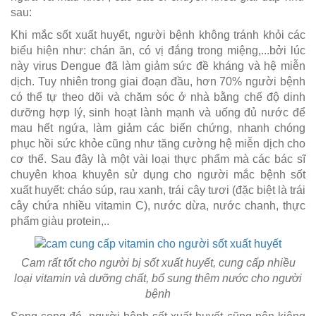
sau:
Khi mắc sốt xuất huyết, người bệnh không tránh khỏi các
biểu hiện như: chán ăn, có vị đắng trong miệng,...bởi lúc
này virus Dengue đã làm giảm sức đề kháng và hệ miễn
dịch. Tuy nhiên trong giai đoạn đầu, hơn 70% người bệnh
có thể tự theo dõi và chăm sóc ở nhà bằng chế độ dinh
dưỡng hợp lý, sinh hoạt lành mạnh và uống đủ nước để
mau hết ngứa, làm giảm các biến chứng, nhanh chóng
phục hồi sức khỏe cũng như tăng cường hệ miễn dịch cho
cơ thể. Sau đây là một vài loại thực phẩm mà các bác sĩ
chuyên khoa khuyên sử dụng cho người mắc bệnh sốt
xuất huyết: cháo súp, rau xanh, trái cây tươi (đặc biệt là trái
cây chứa nhiều vitamin C), nước dừa, nước chanh, thực
phẩm giàu protein,..
Cam rất tốt cho người bị sốt xuất huyết, cung cấp nhiều
loại vitamin và dưỡng chất, bổ sung thêm nước cho người
bệnh