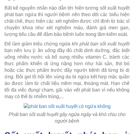
Bất kể nguyên nhân nào dẫn tới hiện tượng sốt xuất huyết
phát ban ngứa thì người bệnh nên theo dõi các biểu hiện
chặt chẽ, thực hiện các xét nghiệm được chỉ định từ bác sĩ
chuyên khoa như xét nghiệm máu, đánh giá men gan,
lượng tiểu cầu để đảm bảo bệnh luôn trong tầm kiểm soát.
Để làm giảm triệu chứng
ngứa khi phát ban sốt xuất huyết
bạn nên lưu ý: ăn uống đầy đủ chất dinh dưỡng, đặc biệt
uống nhiều nước và bổ sung nhiều vitamin C, tránh các
thực phẩm khiến dị ứng nặng hơn như hải sản, thịt bò
hoặc các thực phẩm trước đây người bệnh đã từng bị dị
ứng. Bôi gel lô hội lên vùng da bị ngứa kết hợp mặc quần
áo được làm từ chất liệu mềm mại, thoáng mát. Hạn chế
tối đa việc đụng/ chạm, gãi vào vết phát ban vì nếu không
may có thể bị nhiễm trùng,...
Phát ban sốt xuất huyết gây ngứa ngáy và khó chịu cho
người bệnh