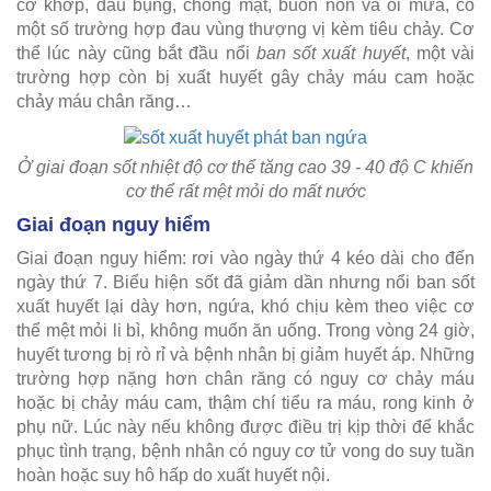
cơ khớp, đau bụng, chóng mặt, buồn nôn và ói mửa, có
một số trường hợp đau vùng thượng vị kèm tiêu chảy. Cơ
thể lúc này cũng bắt đầu nổi
ban sốt xuất huyết
, một vài
trường hợp còn bị xuất huyết gây chảy máu cam hoặc
chảy máu chân răng…
Ở giai đoạn sốt nhiệt độ cơ thể tăng cao 39 - 40 độ C khiến
cơ thể rất mệt mỏi do mất nước
Giai đoạn nguy hiểm
Giai đoạn nguy hiểm: rơi vào ngày thứ 4 kéo dài cho đến
ngày thứ 7. Biểu hiện sốt đã giảm dần nhưng nổi ban sốt
xuất huyết lại dày hơn, ngứa, khó chịu kèm theo việc cơ
thể mệt mỏi li bì, không muốn ăn uống. Trong vòng 24 giờ,
huyết tương bị rò rỉ và bệnh nhân bị giảm huyết áp. Những
trường hợp nặng hơn chân răng có nguy cơ chảy máu
hoặc bị chảy máu cam, thậm chí tiểu ra máu, rong kinh ở
phụ nữ. Lúc này nếu không được điều trị kịp thời để khắc
phục tình trạng, bệnh nhân có nguy cơ tử vong do suy tuần
hoàn hoặc suy hô hấp do xuất huyết nội.