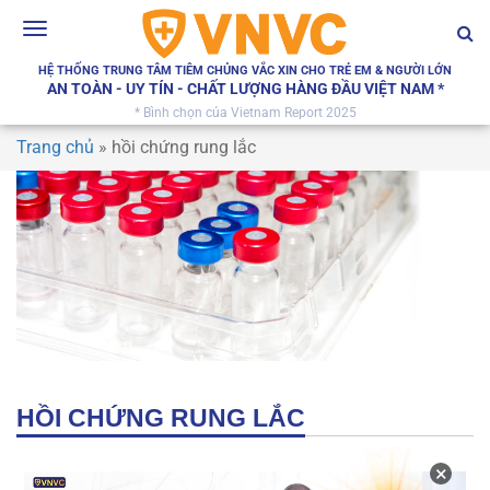
Toggle
navigation
HỆ THỐNG TRUNG TÂM TIÊM CHỦNG VẮC XIN CHO TRẺ EM & NGƯỜI LỚN
AN TOÀN - UY TÍN - CHẤT LƯỢNG HÀNG ĐẦU VIỆT NAM *
* Bình chọn của Vietnam Report 2025
Trang chủ
»
hồi chứng rung lắc
HỒI CHỨNG RUNG LẮC
×