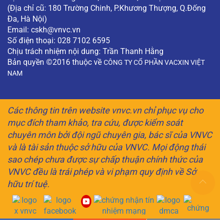
(Địa chỉ cũ: 180 Trường Chinh, P.Khương Thượng, Q.Đống
Đa, Hà Nội)
Email:
cskh@vnvc.vn
Số điện thoại: 028 7102 6595
Chịu trách nhiệm nội dung: Trần Thanh Hằng
Bản quyền ©2016 thuộc về
CÔNG TY CỔ PHẦN VACXIN VIỆT
NAM
Các thông tin trên website vnvc.vn chỉ phục vụ cho
mục đích tham khảo, tra cứu, được kiểm soát
chuyên môn bởi đội ngũ chuyên gia, bác sĩ của VNVC
và là tài sản thuộc sở hữu của VNVC. Mọi động thái
sao chép chưa được sự chấp thuận chính thức của
VNVC đều là trái phép và vi phạm quy định về Sở
hữu trí tuệ.