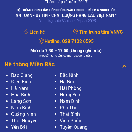
Thành lập từ năm 2017
gì? Em đang mang thai, mắc sùi mào gà thì có
ảnh hưởng như thế nào đến sức khỏe thai nhi?
HỆ THỐNG TRUNG TÂM TIÊM CHỦNG VẮC XIN CHO TRẺ EM & NGƯỜI LỚN
Mong bác sĩ giải…
AN TOÀN - UY TÍN - CHẤT LƯỢNG HÀNG ĐẦU VIỆT NAM *
* Bình chọn của Vietnam Report 2025
XEM THÊM
Liên hệ
Tìm trung tâm VNVC
Mục đích của xét nghiệm PAP và xét nghiệm
HPV có giống nhau không?
Hotline:
028 7102 6595
Mục đích của xét nghiệm PAP và xét nghiệm
HPV có giống nhau không?
Mở cửa 7:30 – 17:00 (không nghỉ trưa)
Một số Trung tâm có giờ hoạt động riêng
XEM THÊM
Hệ thống Miền Bắc
Làm gì khi xét nghiệm PAP có kết quả bất
Bắc Giang
Bắc Ninh
thường?
Điện Biên
Hà Nội
Thưa bác sĩ, tôi vừa tiến hành phương pháp
Pap để tầm soát ung thư cổ tử cung tại bệnh
Hà Nam
Hải Phòng
viện, tuy nhiên khi có kết quả, tôi thấy kết quả có
Hoà Bình
Hưng Yên
điều bất thường? Tôi…
Lạng Sơn
Nam Định
XEM THÊM
Ninh Bình
Phú Thọ
Quảng Ninh
Thái Bình
Xét nghiệm Pap là gì?
Thái Nguyên
Vĩnh Phúc
Thưa bác sĩ, em thường nghe về khái niệm xét
nghiệm Pap nhưng chưa rõ nó có vai trò gì ạ?
Yên Bái
Tuyên Quang
Nếu một người có kết quả xét nghiệm PAP là bất