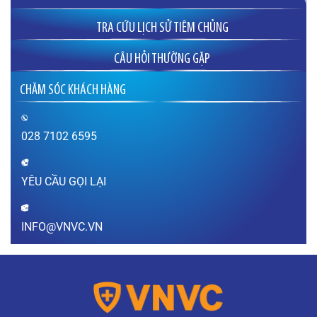
TRA CỨU LỊCH SỬ TIÊM CHỦNG
CÂU HỎI THƯỜNG GẶP
Đăng ký tiêm phòng cho bà bầu ở đâu uy
CHĂM SÓC KHÁCH HÀNG
tín?
Tôi có kế hoạch mang thai vào năm 2023 để
tuổi con hợp tuổi hai vợ chồng, vậy tôi nên bắt
đầu tiêm phòng các loại vắc xin từ lúc nào là
028 7102 6595
hợp lý? Đăng ký…
XEM THÊM
YÊU CẦU GỌI LẠI
Sau khi tiêm vắc xin bao lâu thì được mang
thai?
Thưa bác sĩ, sau khi tiêm vắc xin bao lâu thì có
INFO@VNVC.VN
thể mang thai? Sau khi tiêm vắc xin chưa được
1 tháng (tính từ thời điểm tiêm phòng) em lỡ có
thai thì có…
XEM THÊM
Sùi mào gà nguy hiểm như thế nào?
Thưa bác sĩ, bệnh sùi mào gà gây ra hậu quả