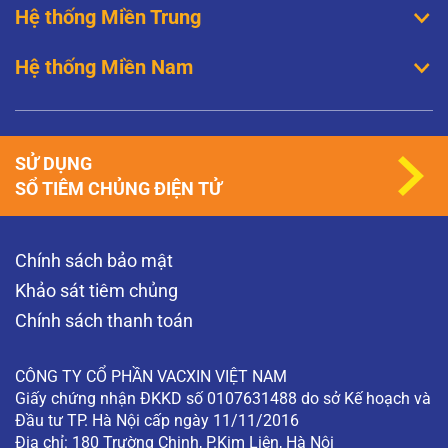
Hệ thống Miền Trung
thường thì có nghĩa…
XEM THÊM
Hệ thống Miền Nam
Đã tiêm phòng HPV thì có nguy cơ mắc sùi
mào gà không?
Thưa bác sĩ, quan hệ bằng miệng thì có khả
năng mắc sùi mào gà không? Người bị sùi mào
gà có nên đặt vòng tránh thai không? Tôi đã
SỬ DỤNG
tiêm phòng HPV tại sao tôi…
SỔ TIÊM CHỦNG ĐIỆN TỬ
XEM THÊM
Khám phụ khoa có phát hiện được ung thư
Chính sách bảo mật
cổ tử cung không?
Khám phụ khoa có phát hiện được ung thư cổ tử
Khảo sát tiêm chủng
cung không? (Độc giả ẩn danh)
Chính sách thanh toán
XEM THÊM
CÔNG TY CỔ PHẦN VACXIN VIỆT NAM
Giấy chứng nhận ĐKKD số 0107631488 do sở Kế hoạch và
Đầu tư TP. Hà Nội cấp ngày 11/11/2016
Địa chỉ: 180 Trường Chinh, P.Kim Liên, Hà Nội