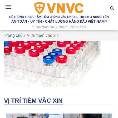
Toggle
navigation
HỆ THỐNG TRUNG TÂM TIÊM CHỦNG VẮC XIN CHO TRẺ EM & NGƯỜI LỚN
AN TOÀN - UY TÍN - CHẤT LƯỢNG HÀNG ĐẦU VIỆT NAM *
* Bình chọn của Vietnam Report 2025
Trang chủ
»
Vị trí tiêm vắc xin
VỊ TRÍ TIÊM VẮC XIN