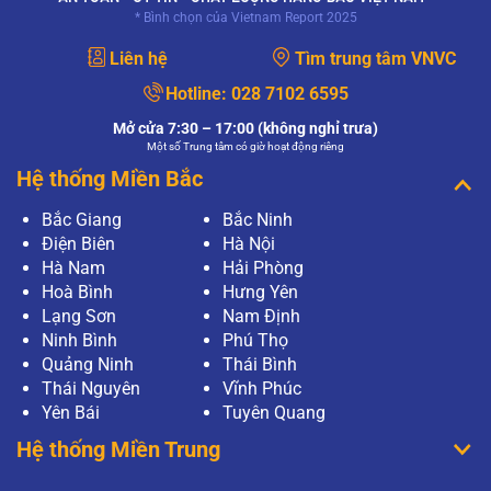
* Bình chọn của Vietnam Report 2025
XEM THÊM
Liên hệ
Tìm trung tâm VNVC
Mục đích của xét nghiệm PAP và xét nghiệm
HPV có giống nhau không?
Hotline:
028 7102 6595
Mục đích của xét nghiệm PAP và xét nghiệm
HPV có giống nhau không?
Mở cửa 7:30 – 17:00 (không nghỉ trưa)
Một số Trung tâm có giờ hoạt động riêng
XEM THÊM
Hệ thống Miền Bắc
Làm gì khi xét nghiệm PAP có kết quả bất
Bắc Giang
Bắc Ninh
thường?
Điện Biên
Hà Nội
Thưa bác sĩ, tôi vừa tiến hành phương pháp
Pap để tầm soát ung thư cổ tử cung tại bệnh
Hà Nam
Hải Phòng
viện, tuy nhiên khi có kết quả, tôi thấy kết quả có
Hoà Bình
Hưng Yên
điều bất thường? Tôi…
Lạng Sơn
Nam Định
XEM THÊM
Ninh Bình
Phú Thọ
Quảng Ninh
Thái Bình
Xét nghiệm Pap là gì?
Thái Nguyên
Vĩnh Phúc
Thưa bác sĩ, em thường nghe về khái niệm xét
nghiệm Pap nhưng chưa rõ nó có vai trò gì ạ?
Yên Bái
Tuyên Quang
Nếu một người có kết quả xét nghiệm PAP là bất
Hệ thống Miền Trung
thường thì có nghĩa…
XEM THÊM