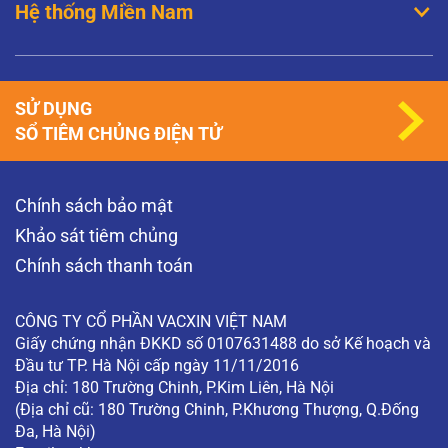
Hệ thống Miền Nam
Đã tiêm phòng HPV thì có nguy cơ mắc sùi
mào gà không?
Thưa bác sĩ, quan hệ bằng miệng thì có khả
năng mắc sùi mào gà không? Người bị sùi mào
gà có nên đặt vòng tránh thai không? Tôi đã
SỬ DỤNG
tiêm phòng HPV tại sao tôi…
SỔ TIÊM CHỦNG ĐIỆN TỬ
XEM THÊM
Khám phụ khoa có phát hiện được ung thư
Chính sách bảo mật
cổ tử cung không?
Khám phụ khoa có phát hiện được ung thư cổ tử
Khảo sát tiêm chủng
cung không? (Độc giả ẩn danh)
Chính sách thanh toán
XEM THÊM
CÔNG TY CỔ PHẦN VACXIN VIỆT NAM
Giấy chứng nhận ĐKKD số 0107631488 do sở Kế hoạch và
Đầu tư TP. Hà Nội cấp ngày 11/11/2016
Địa chỉ: 180 Trường Chinh, P.Kim Liên, Hà Nội
(Địa chỉ cũ: 180 Trường Chinh, P.Khương Thượng, Q.Đống
Đa, Hà Nội)