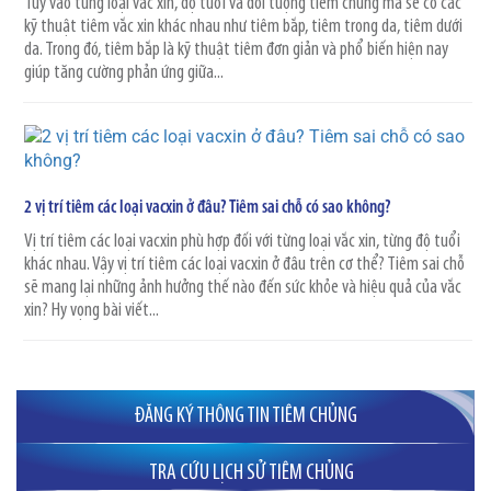
Tùy vào từng loại vắc xin, độ tuổi và đối tượng tiêm chủng mà sẽ có các
kỹ thuật tiêm vắc xin khác nhau như tiêm bắp, tiêm trong da, tiêm dưới
da. Trong đó, tiêm bắp là kỹ thuật tiêm đơn giản và phổ biến hiện nay
giúp tăng cường phản ứng giữa...
2 vị trí tiêm các loại vacxin ở đâu? Tiêm sai chỗ có sao không?
Vị trí tiêm các loại vacxin phù hợp đối với từng loại vắc xin, từng độ tuổi
khác nhau. Vậy vị trí tiêm các loại vacxin ở đâu trên cơ thể? Tiêm sai chỗ
sẽ mang lại những ảnh hưởng thế nào đến sức khỏe và hiệu quả của vắc
xin? Hy vọng bài viết...
ĐĂNG KÝ THÔNG TIN TIÊM CHỦNG
TRA CỨU LỊCH SỬ TIÊM CHỦNG