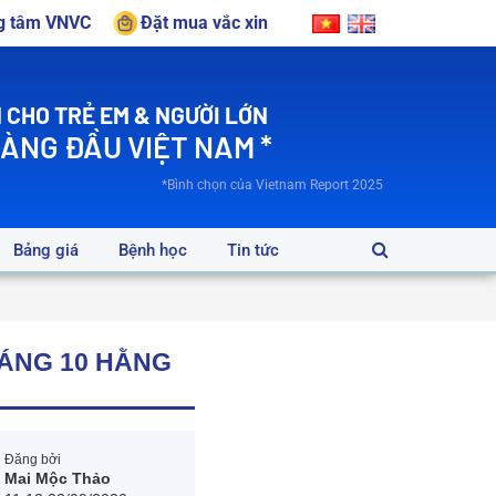
ng tâm VNVC
Đặt mua vắc xin
 CHO TRẺ EM & NGƯỜI LỚN
HÀNG ĐẦU VIỆT NAM *
*Bình chọn của Vietnam Report 2025
Bảng giá
Bệnh học
Tin tức
HÁNG 10 HẰNG
Đăng bởi
Mai Mộc Thảo