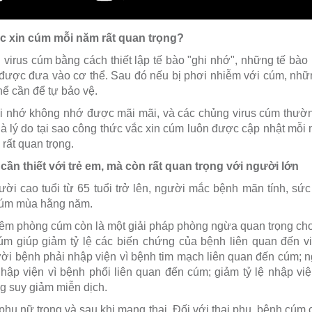
vắc xin cúm mỗi năm rất quan trọng?
 virus cúm bằng cách thiết lập tế bào "ghi nhớ", những tế bào 
n được đưa vào cơ thể. Sau đó nếu bị phơi nhiễm với cúm, nhữ
hể cần để tự bảo vệ.
hi nhớ không nhớ được mãi mãi, và các chủng virus cúm thườ
à lý do tại sao công thức vắc xin cúm luôn được cập nhật mỗi n
rất quan trọng.
cần thiết với trẻ em, mà còn rất quan trọng với người lớn
ời cao tuổi từ 65 tuổi trở lên, người mắc bệnh mãn tính, sứ
cúm mùa hằng năm.
 tiêm phòng cúm còn là một giải pháp phòng ngừa quan trọng 
úm giúp giảm tỷ lệ các biến chứng của bệnh liên quan đến v
gười bệnh phải nhập viện vì bệnh tim mạch liên quan đến cúm; 
nhập viện vì bệnh phổi liên quan đến cúm; giảm tỷ lệ nhập vi
g suy giảm miễn dịch.
hụ nữ trong và sau khi mang thai. Đối với thai phụ, bệnh cúm c