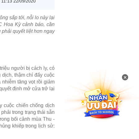
11:13 22/09/2020
g sắp tới, nỗi lo này lại
C Hoa Kỳ cảnh báo, cần
phải quyết liệt hơn ngay
riệu người bị cách ly, có
g dịch, thậm chí đẩy cuộc
×
 nhiễm tăng vọt rồi giảm
 quyết định mở cửa trở lại
y cuộc chiến chống dịch
phải trong trạng thái sẵn
 trong bối cảnh mùa Thu -
hủng khiếp trong lịch sử: