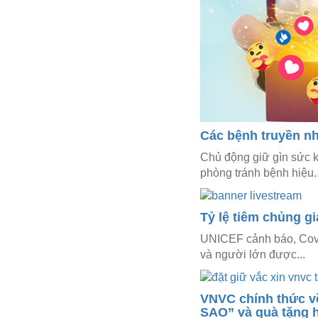
Các bệnh truyền n
Chủ động giữ gìn sức k
phòng tránh bệnh hiệu..
Tỷ lệ tiêm chủng g
UNICEF cảnh báo, Covid
và người lớn được...
VNVC chính thức về
SAO” và quà tặng 