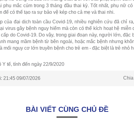
thai phụ mắc cúm trong 3 tháng đầu thai kỳ. Tốt nhất, phụ nữ c
để có thể tạo ra sự bảo vệ kép cho cả mẹ và thai nhi.
p của đại dịch toàn cầu Covid-19, nhiều nghiên cứu đã chỉ ra
oại virus gây bệnh nguy hiểm mà còn có thể kích hoạt hệ miễn 
ấp do Covid-19. Do vậy, trong giai đoạn này, người lớn, đặc b
ránh mang mầm bệnh từ bên ngoài, hoặc mắc bệnh nhưng không 
là mối nguy cơ lớn truyền bệnh cho trẻ em - đặc biệt là trẻ nhỏ 
ộ Y tế, tính đến ngày 22/9/2020
Chia
:
21:45 09/07/2026
BÀI VIẾT CÙNG CHỦ ĐỀ