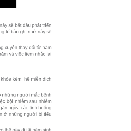
này sẽ bắt đầu phát triển
ng tế bào ghi nhớ này sẽ
ng xuyên thay đổi từ năm
ăm và việc tiêm nhắc lại
c khỏe kém, hệ miễn dịch
cho những người mắc bệnh
iệc bội nhiễm sau nhiễm
ngăn ngừa các tình huống
ện ở những người bị tiểu
ó thể gây dị tật bẩm sinh