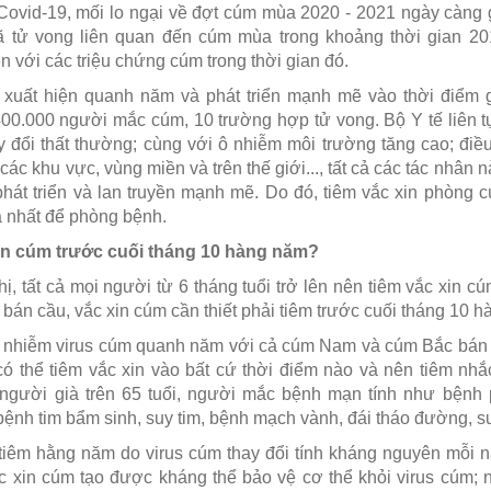
 Covid-19, mối lo ngại về đợt cúm mùa 2020 - 2021 ngày càng
 tử vong liên quan đến cúm mùa trong khoảng thời gian 20
 với các triệu chứng cúm trong thời gian đó.
xuất hiện quanh năm và phát triển mạnh mẽ vào thời điểm 
00.000 người mắc cúm, 10 trường hợp tử vong. Bộ Y tế liên t
y đổi thất thường; cùng với ô nhiễm môi trường tăng cao; điều 
ác khu vực, vùng miền và trên thế giới..., tất cả các tác nhân n
hát triển và lan truyền mạnh mẽ. Do đó, tiêm vắc xin phòng 
ả nhất để phòng bệnh.
xin cúm trước cuối tháng 10 hàng năm?
 tất cả mọi người từ 6 tháng tuổi trở lên nên tiêm vắc xin c
bán cầu, vắc xin cúm cần thiết phải tiêm trước cuối tháng 10 
ể nhiễm virus cúm quanh năm với cả cúm Nam và cúm Bắc bán 
 thể tiêm vắc xin vào bất cứ thời điểm nào và nên tiêm nhắ
 người già trên 65 tuổi, người mắc bệnh mạn tính như bệnh 
ệnh tim bẩm sinh, suy tim, bệnh mạch vành, đái tháo đường, s
tiêm hằng năm do virus cúm thay đổi tính kháng nguyên mỗi 
ắc xin cúm tạo được kháng thể bảo vệ cơ thể khỏi virus cúm; 