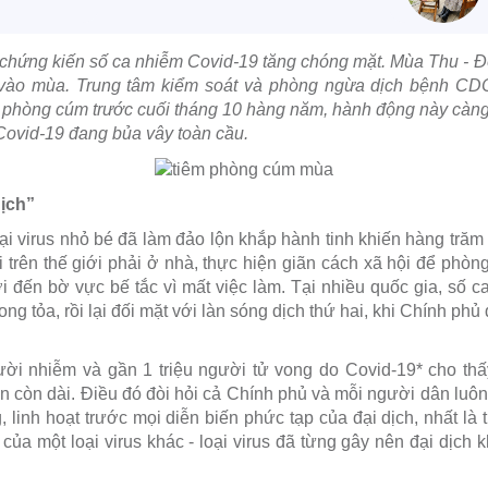
 chứng kiến số ca nhiễm Covid-19 tăng chóng mặt. Mùa Thu - Đôn
 vào mùa. Trung tâm kiểm soát và phòng ngừa dịch bệnh CD
n phòng cúm trước cuối tháng 10 hàng năm, hành động này càng 
 Covid-19 đang bủa vây toàn cầu.
ịch”
oại virus nhỏ bé đã làm đảo lộn khắp hành tinh khiến hàng trăm t
i trên thế giới phải ở nhà, thực hiện giãn cách xã hội để phòn
i đến bờ vực bế tắc vì mất việc làm. Tại nhiều quốc gia, số ca
ng tỏa, rồi lại đối mặt với làn sóng dịch thứ hai, khi Chính phủ
ười nhiễm và gần 1 triệu người tử vong do Covid-19* cho thấ
ẫn còn dài. Điều đó đòi hỏi cả Chính phủ và mỗi người dân luôn 
 linh hoạt trước mọi diễn biến phức tạp của đại dịch, nhất là
ủa một loại virus khác - loại virus đã từng gây nên đại dịch k