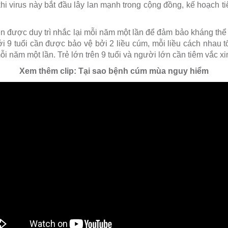
i virus này bắt đầu lây lan mạnh trong cộng đồng, kế hoạch ti
n được duy trì nhắc lại mỗi năm một lần để đảm bảo kháng thể 
i 9 tuổi cần được bảo vệ bởi 2 liều cúm, mỗi liều cách nhau tố
ỗi năm một lần. Trẻ lớn trên 9 tuổi và người lớn cần tiêm vắc x
Xem thêm clip: Tại sao bệnh cúm mùa nguy hiểm