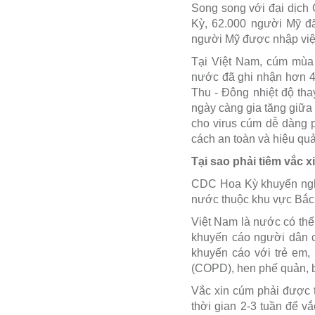
Song song với đại dịch
Kỳ, 62.000 người Mỹ đã
người Mỹ được nhập viện
Tại Việt Nam, cúm mùa 
nước đã ghi nhận hơn 4
Thu - Đông nhiệt độ tha
ngày càng gia tăng giữa c
cho virus cúm dễ dàng p
cách an toàn và hiệu qu
Tại sao phải tiêm vắc 
CDC Hoa Kỳ khuyến nghị,
nước thuộc khu vực Bắc 
Việt Nam là nước có th
khuyến cáo người dân có
khuyến cáo với trẻ em,
(COPD), hen phế quản, b
Vắc xin cúm phải được 
thời gian 2-3 tuần để v