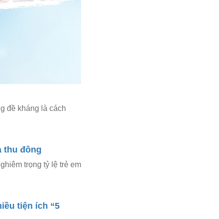
ng đề kháng là cách
a thu đông
hiêm trọng tỷ lệ trẻ em
ều tiện ích “5