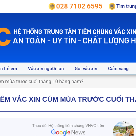
028 7102 6595
Tìm tru
HỆ THỐNG TRUNG TÂM TIÊM CHỦNG VẮC XIN
AN TOÀN - UY TÍN - CHẤT LƯỢNG 
in trẻ em
Vắc xin người lớn
Gói vắc xin
Cẩm nang
cúm mùa trước cuối tháng 10 hằng năm?
TIÊM VẮC XIN CÚM MÙA TRƯỚC CUỐI T