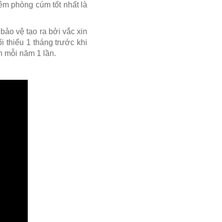
êm phòng cúm tốt nhất là
bảo vệ tạo ra bởi vắc xin
i thiểu 1 tháng trước khi
in mỗi năm 1 lần.