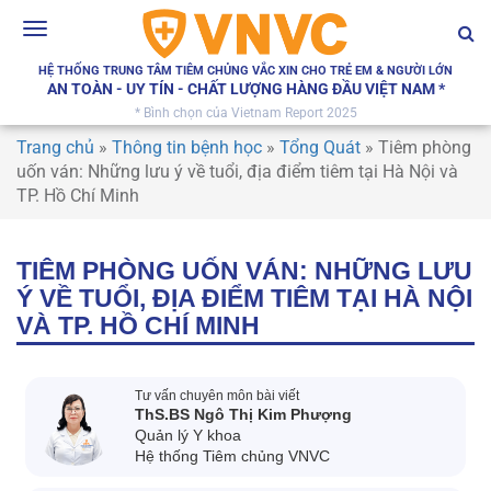
Toggle
navigation
HỆ THỐNG TRUNG TÂM TIÊM CHỦNG VẮC XIN CHO TRẺ EM & NGƯỜI LỚN
AN TOÀN - UY TÍN - CHẤT LƯỢNG HÀNG ĐẦU VIỆT NAM *
* Bình chọn của Vietnam Report 2025
Trang chủ
»
Thông tin bệnh học
»
Tổng Quát
»
Tiêm phòng
uốn ván: Những lưu ý về tuổi, địa điểm tiêm tại Hà Nội và
TP. Hồ Chí Minh
TIÊM PHÒNG UỐN VÁN: NHỮNG LƯU
Ý VỀ TUỔI, ĐỊA ĐIỂM TIÊM TẠI HÀ NỘI
VÀ TP. HỒ CHÍ MINH
Tư vấn chuyên môn bài viết
ThS.BS Ngô Thị Kim Phượng
Quản lý Y khoa
Hệ thống Tiêm chủng VNVC