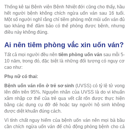
Thống kê tại Bệnh viện Bệnh Nhiệt đới cũng cho thấy, hầu
hết người bệnh không chích ngừa uốn ván sau 16 tuổi.
Một số người nghĩ rằng chỉ tiêm phòng một mũi uốn ván đủ
tạo kháng thể đảm bảo có thể phòng được bệnh, nhưng
điều này không đúng.
Ai nên tiêm phòng vắc xin uốn ván?
Tất cả mọi người đều nên
tiêm phòng uốn ván
sau mỗi 5-
10 năm, trong đó, đặc biệt là những đối tượng có nguy cơ
cao như:
Phụ nữ có thai:
Bệnh uốn ván rốn ở trẻ sơ sinh
(UVSS) có tỷ lệ tử vong
lên đến trên 95%. Nguyên nhân của UVSS là do vi khuẩn
xâm nhập cơ thể của trẻ qua vết cắt rốn được thực hiện
bằng các dụng cụ đỡ đẻ hoặc tay người hộ sinh không
được diệt khuẩn đúng cách.
Vì tính chất nguy hiểm của bệnh uốn ván nên mọi bà bầu
cần chích ngừa uốn ván để chủ động phòng bệnh cho cả