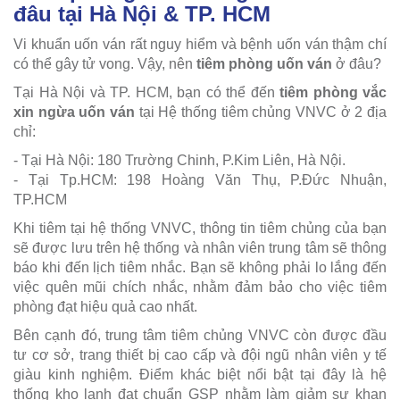
đâu tại Hà Nội & TP. HCM
Vi khuẩn uốn ván rất nguy hiểm và bệnh uốn ván thậm chí
có thể gây tử vong. Vậy, nên
tiêm phòng uốn ván
ở đâu?
Tại Hà Nội và TP. HCM, bạn có thể đến
tiêm phòng vắc
xin ngừa uốn ván
tại Hệ thống tiêm chủng VNVC ở 2 địa
chỉ:
- Tại Hà Nội: 180 Trường Chinh, P.Kim Liên, Hà Nội.
- Tại Tp.HCM: 198 Hoàng Văn Thụ, P.Đức Nhuận,
TP.HCM
Khi tiêm tại hệ thống VNVC, thông tin tiêm chủng của bạn
sẽ được lưu trên hệ thống và nhân viên trung tâm sẽ thông
báo khi đến lịch tiêm nhắc. Bạn sẽ không phải lo lắng đến
việc quên mũi chích nhắc, nhằm đảm bảo cho việc tiêm
phòng đạt hiệu quả cao nhất.
Bên cạnh đó, trung tâm tiêm chủng VNVC còn được đầu
tư cơ sở, trang thiết bị cao cấp và đội ngũ nhân viên y tế
giàu kinh nghiệm. Điểm khác biệt nổi bật tại đây là hệ
thống kho lạnh đạt chuẩn GSP nhằm làm giảm sự khan