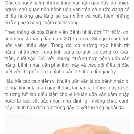
Mặc dù nguy hiểm nhưng trong vài năm gần đây, do nhiều
người chủ quan nên bệnh uốn ván trên cả nước đang có
chiều hướng gia tăng số ca nhiễm và xuất hiện những
trường hợp nặng, thậm chí tử vong.
Theo thống kê của Bệnh viện Bệnh nhiệt đới TP.HCM, chỉ
tính riêng 4 tháng đầu năm 2017 đã có 134 người bị bệnh
uốn ván nhập viện. Trong đó, có trường hợp bệnh rất
nặng, nhập viện trong tình trạng co giật, co cứng cơ toàn
thân, nuốt sặc. Đối với những trường hợp bệnh uốn ván
nặng, bệnh nhân cần phải thở máy và theo dõi điều trị đặc
biệt với chi phí điều trị bình quân 3-5 triệu đồng/ngày.
Hầu hết các ca nhiễm vi khuẩn uốn ván là do bệnh nhân bị
té ngã khi bị tai nạn giao thông, tai nạn lao động, gây ra vết
thương hở tạo điều kiện cho vi khuẩn uốn ván xâm nhập
hoặc bị các vật sắc nhọn như đinh gỉ, miểng chai, cành
cây... dính bùn đất đâm trúng gây ra vết thương ngoài da.