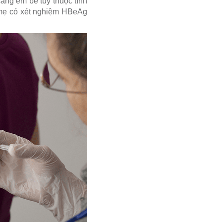
sang em bé tùy thuộc tình
 mẹ có xét nghiệm HBeAg