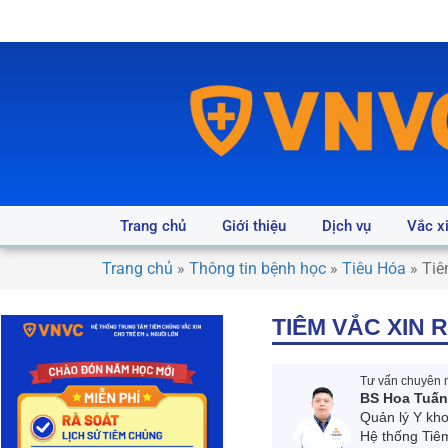
Trang chủ
Giới thiệu
Dịch vụ
Vắc x
Trang chủ
»
Thông tin bệnh học
»
Tiêu Hóa
»
Tiê
TIÊM VẮC XIN 
Tư vấn chuyên m
BS Hoa Tuấ
Quản lý Y kh
Hệ thống Tiê