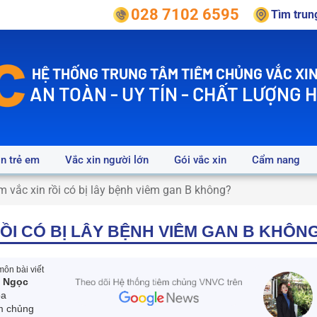
028 7102 6595
Tìm tru
HỆ THỐNG TRUNG TÂM TIÊM CHỦNG VẮC XIN
AN TOÀN - UY TÍN - CHẤT LƯỢNG 
in trẻ em
Vắc xin người lớn
Gói vắc xin
Cẩm nang
m vắc xin rồi có bị lây bệnh viêm gan B không?
RỒI CÓ BỊ LÂY BỆNH VIÊM GAN B KHÔN
ôn bài viết
n Ngọc
oa
m chủng