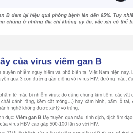
an B đem lại hiệu quả phòng bệnh lên đến 95%. Tuy nhiê
m chủng ở những địa chỉ không uy tín, vắc xin có thể 
ây của virus viêm gan B
 truyền nhiễm nguy hiểm và phổ biến tại Việt Nam hiện nay. 
uyền qua 3 con đường gần giống với virus HIV: đường máu, đ
ẩm từ máu bị nhiễm virus: do dùng chung kim tiêm, các vật 
 chải đánh răng, kềm cắt móng…) hay xăm hình, bấm lỗ tai, 
ành nghề không được xử lý vô trùng.
nh dục:
Viêm gan B
lây truyền qua máu, tinh dịch, dịch âm đạ
 của virus HBV cao gấp 500-100 lần so với HIV.