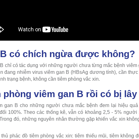
 B có chích ngừa được không?
 B chỉ có tác dụng với những người chưa từng mắc bệnh viêm 
n đang nhiễm virus viêm gan B (HBsAg dương tính), cần thực 
ình trạng bệnh, không cần tiêm phòng vắc xin.
n phòng viêm gan B rồi có bị lâ
êm gan B cho những người chưa mắc bệnh đem lại hiệu qu
ệt đối 100%. Theo các thống kê, vẫn có khoảng 2,5 - 5% người
 Trong đó, những nguyên nhân thường gặp khiến vắc xin khôn
hủ phác đồ tiêm phòng vắc xin: tiêm thiếu mũi, tiêm không đ