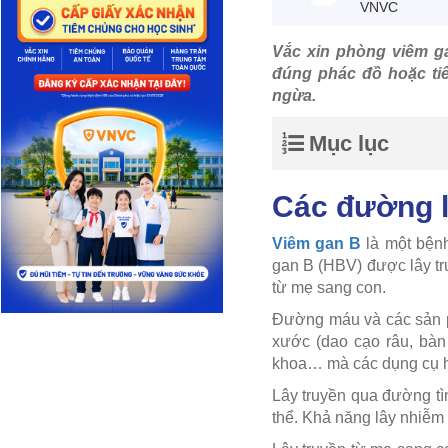
VNVC
Vắc xin phòng viêm g
đúng phác đồ hoặc tiê
ngừa.
Mục lục
Các đường l
Viêm gan B
là một bệnh
gan B (HBV) được lây tr
từ mẹ sang con.
Đường máu và các sản ph
xước (dao cạo râu, bàn
khoa… mà các dụng cụ h
Lây truyền qua đường tì
thể. Khả năng lây nhiễm