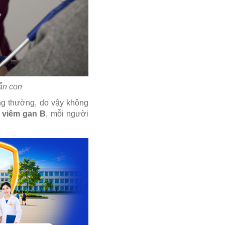
ẫn con
ng thường, do vậy không
 viêm gan B
, mỗi người