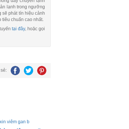
thống dây chuyền lạnh
uản lạnh trong ngưỡng
g sẽ phát tín hiệu cảnh
o tiêu chuẩn cao nhất.
 tuyến
tại đây
, hoặc gọi
 sẻ: