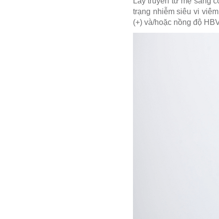
Lây truyền từ mẹ sang co
trạng nhiễm siêu vi vi
(+) và/hoặc nồng độ HBV