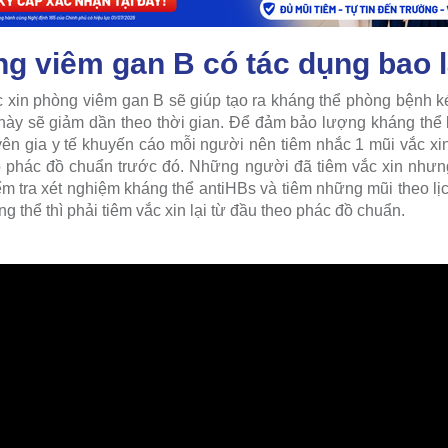
ng viêm gan B có tác dụng bao 
 xin phòng viêm gan B sẽ giúp tạo ra kháng thể phòng bệnh k
này sẽ giảm dần theo thời gian. Để đảm bảo lượng kháng thể 
yên gia y tế khuyến cáo mỗi người nên tiêm nhắc 1 mũi vắc xi
 phác đồ chuẩn trước đó. Những người đã tiêm vắc xin nhưng 
m tra xét nghiệm kháng thể antiHBs và tiêm những mũi theo lị
 thể thì phải tiêm vắc xin lại từ đầu theo phác đồ chuẩn.