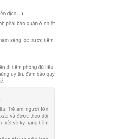
iễn dịch…)
nh phải bảo quản ở nhiệt
hám sàng lọc trước tiêm,
n đi tiêm phòng đủ liều,
chủng uy tín, đảm bảo quy
ế.
C
ầu. Trẻ em, người lớn
 xác và được theo dõi
 biệt về kỹ năng tiêm