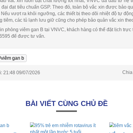
ảo vắc xin luôn đạt chất lượng tốt nhất, VNVC đã đầu tư hệ 
n đại đạt tiêu chuẩn GSP. Theo đó, toàn bộ vắc xin được bảo q
. Nếu vượt ra khỏi ngưỡng, các thiết bị theo dõi nhiệt độ tự độn
ng tiêm, các tủ lạnh lưu giữ cũng cho phép bảo quản vắc xin the
in phòng viêm gan B tại VNVC, khách hàng có thể đặt lịch trực
.6595 để được tư vấn.
#viêm gan b
Chia
:
21:48 09/07/2026
BÀI VIẾT CÙNG CHỦ ĐỀ