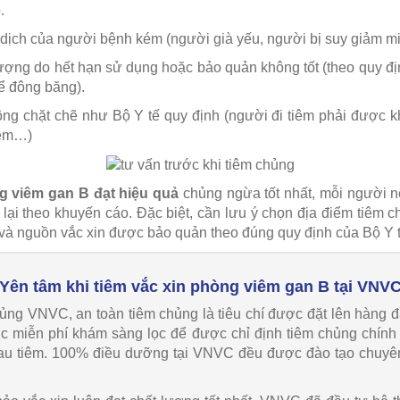
.
dịch của người bệnh kém (người già yếu, người bị suy giảm m
lượng do hết hạn sử dụng hoặc bảo quản không tốt (theo quy đị
ể đông băng).
ông chặt chẽ như Bộ Y tế quy định (người đi tiêm phải được k
iêm…)
g viêm gan B đạt hiệu quả
chủng ngừa tốt nhất, mỗi người nê
 lại theo khuyến cáo. Đặc biệt, cần lưu ý chọn địa điểm tiêm 
 và nguồn vắc xin được bảo quản theo đúng quy định của Bộ Y t
Yên tâm khi tiêm vắc xin phòng viêm gan B tại VNV
hủng VNVC, an toàn tiêm chủng là tiêu chí được đặt lên hàng đ
c miễn phí khám sàng lọc để được chỉ định tiêm chủng chính
sau tiêm. 100% điều dưỡng tại VNVC đều được đào tạo chuyên