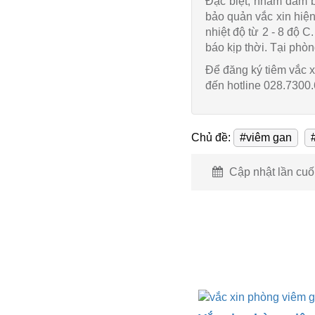
Đặc biệt, nhằm đảm b
bảo quản vắc xin hiệ
nhiệt độ từ 2 - 8 độ C
báo kịp thời. Tại phò
Để đăng ký tiêm vắc x
đến hotline 028.7300
Chủ đề:
#viêm gan
Cập nhật lần cuối