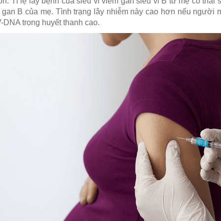
n: Tỉ lệ lây bệnh của siêu vi viêm gan siêu vi B từ mẹ có thai 
êm gan B của mẹ. Tình trạng lây nhiễm này cao hơn nếu người
-DNA trong huyết thanh cao.