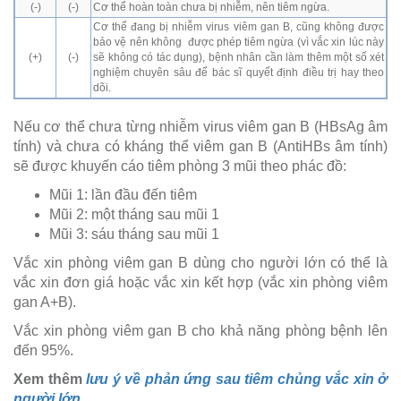
(-)
(-)
Cơ thể hoàn toàn chưa bị nhiễm, nên tiêm ngừa.
Cơ thể đang bị nhiễm virus viêm gan B, cũng không được
bảo vệ nên không được phép tiêm ngừa (vì vắc xin lúc này
(+)
(-)
sẽ không có tác dụng), bệnh nhân cần làm thêm một số xét
nghiệm chuyên sâu để bác sĩ quyết định điều trị hay theo
dõi.
Nếu cơ thể chưa từng nhiễm virus viêm gan B (HBsAg âm
tính) và chưa có kháng thể viêm gan B (AntiHBs âm tính)
sẽ được khuyến cáo tiêm phòng 3 mũi theo phác đồ:
Mũi 1: lần đầu đến tiêm
Mũi 2: một tháng sau mũi 1
Mũi 3: sáu tháng sau mũi 1
Vắc xin phòng viêm gan B dùng cho người lớn có thể là
vắc xin đơn giá hoặc vắc xin kết hợp (vắc xin phòng viêm
gan A+B).
Vắc xin phòng viêm gan B cho khả năng phòng bệnh lên
đến 95%.
Xem thêm
lưu ý về phản ứng sau tiêm chủng vắc xin ở
người lớn