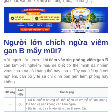
giá hoặc vắc xin kết hợp (5 trong 1 hoặc 6 trong 1).
Người lớn chích ngừa viêm
gan B mấy mũi?
Với người lớn, trước khi
tiêm vắc xin phòng viêm gan B
cần làm xét nghiệm máu để biết cơ thể mình đã nhiễm
virus chưa và có kháng thể hay chưa. Tùy vào kết quả xét
nghiệm, cán bộ y tế sẽ chỉ định bạn nên tiêm phòng hay
không.
Anti
HBsAg
Tình trạng
HBs
- Đã bị nhiễm nhưng đã khỏi bệnh và cơ thể đã tạo kháng
(-)
(+)
thể bảo vệ nên không cần tiêm ngừa
- Đã tiêm ngừa vắc-xin viêm gan B trước đây