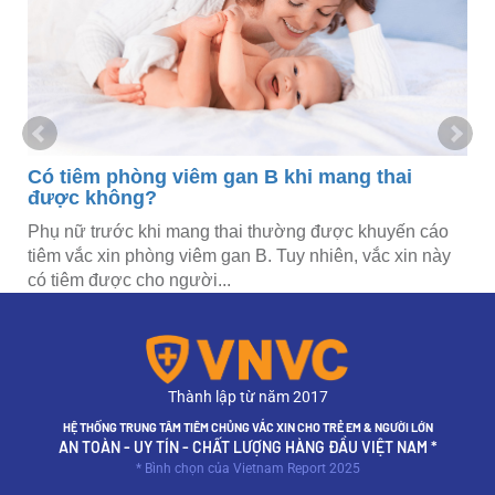
h
Có tiêm phòng viêm gan B khi mang thai
được không?
Phụ nữ trước khi mang thai thường được khuyến cáo
tiêm vắc xin phòng viêm gan B. Tuy nhiên, vắc xin này
có tiêm được cho người...
Thành lập từ năm 2017
HỆ THỐNG TRUNG TÂM TIÊM CHỦNG VẮC XIN CHO TRẺ EM & NGƯỜI LỚN
AN TOÀN - UY TÍN - CHẤT LƯỢNG HÀNG ĐẦU VIỆT NAM *
* Bình chọn của Vietnam Report 2025