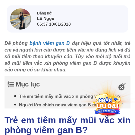
Đăng bởi
Lê Ngọc
06:37 10/01/2018
Để phòng
bệnh viêm gan B
đạt hiệu quả tốt nhất, trẻ
em và người lớn cần được tiêm vắc xin đúng lịch và đủ
số mũi tiêm theo khuyến cáo. Tùy vào mỗi độ tuổi mà
số mũi tiêm vắc xin phòng viêm gan B được khuyến
cáo cũng có sự khác nhau.
Mục lục
×
Trẻ em tiêm mấy mũi vắc xin phòng viêm gan B?
Người lớn chích ngừa viêm gan B mấy mũi?
Trẻ em tiêm mấy mũi vắc xin
phòng viêm gan B?