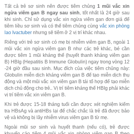
Tất cả trẻ sơ sinh nên được tiêm chủng
1 mũi
vắc xin
ngừa viêm gan B ngay sau sinh
, tốt nhất là 24 giờ sau
khi sinh. Chỉ sử dụng vắc xin ngừa viêm gan đơn giá để
tiêm liều sơ sinh và có thể tiêm chủng cùng
vắc xin phòng
lao Ivactuber
nhưng sẽ tiêm ở 2 vị trí khác nhau.
Riêng với trẻ sơ sinh có mẹ bị nhiễm viêm gan B, ngoài 1
mũi vắc xin ngừa viêm gan B như các trẻ khác, bé cần
được tiêm 1 mũi kháng thể (huyết thanh kháng viêm gan
B) HBIg (Hepatitis B Immune Globulin) ngay trong vòng 12
-24 giờ đầu sau sinh. Mục đích của việc tiêm chủng này:
Globulin miễn dịch kháng viêm gan B để tạo miễn dịch thụ
động và một mũi vắc xin viêm gan B tái tổ hợp để tạo miễn
dịch chủ động cho trẻ.. Vị trí tiêm kháng thể HBIg phải khác
vị trí tiêm vắc xin viêm gan B.
Khi trẻ được 15-18 tháng tuổi cần được xét nghiệm kiểm
tra HBsAg và antiHBs lại để chắc chắc là trẻ đã được bảo
vệ và không bị lây nhiễm virus viêm gan B từ mẹ.
Ngoài mũi sơ sinh và huyết thanh (nếu có), trẻ được
khuyến cáo tiêm 4 mũi vắc xin phòng viêm gan B theo