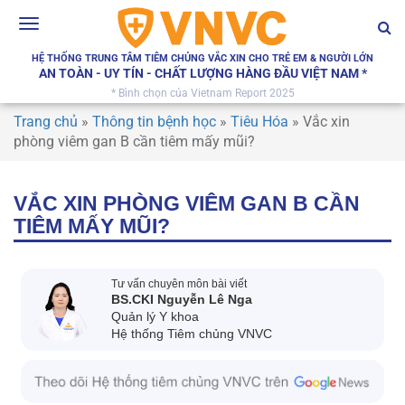
Toggle
navigation
HỆ THỐNG TRUNG TÂM TIÊM CHỦNG VẮC XIN CHO TRẺ EM & NGƯỜI LỚN
AN TOÀN - UY TÍN - CHẤT LƯỢNG HÀNG ĐẦU VIỆT NAM *
* Bình chọn của Vietnam Report 2025
Trang chủ
»
Thông tin bệnh học
»
Tiêu Hóa
»
Vắc xin
phòng viêm gan B cần tiêm mấy mũi?
VẮC XIN PHÒNG VIÊM GAN B CẦN
TIÊM MẤY MŨI?
Tư vấn chuyên môn bài viết
BS.CKI Nguyễn Lê Nga
Quản lý Y khoa
Hệ thống Tiêm chủng VNVC