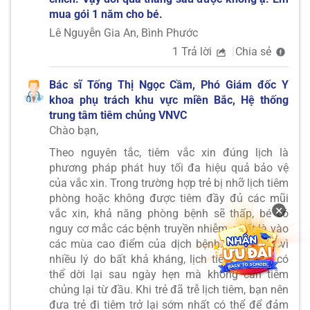
mua gói 1 năm cho bé.
Lê Nguyễn Gia An, Bình Phước
1 Trả lời
Chia sẻ
Bác sĩ Tống Thị Ngọc Cầm, Phó Giám đốc Y
khoa phụ trách khu vực miền Bắc, Hệ thống
trung tâm tiêm chủng VNVC
Chào bạn,
Theo nguyên tắc, tiêm vắc xin đúng lịch là
phương pháp phát huy tối đa hiệu quả bảo vệ
của vắc xin. Trong trường hợp trẻ bị nhỡ lịch tiêm
phòng hoặc không được tiêm đầy đủ các mũi
×
vắc xin, khả năng phòng bệnh sẽ thấp, bé có
nguy cơ mắc các bệnh truyền nhiễm, nhất là vào
các mùa cao điểm của dịch bệnh. Tuy nhiên vì
nhiều lý do bất khả kháng, lịch tiêm của trẻ có
thể dời lại sau ngày hẹn mà không cần tiêm
chủng lại từ đầu. Khi trẻ đã trễ lịch tiêm, bạn nên
đưa trẻ đi tiêm trở lại sớm nhất có thể để đảm