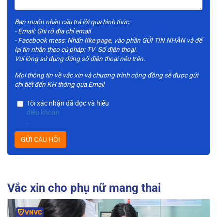
Bạn muốn nhận câu trả lời qua hình thức:
- Email: Ghi rõ địa chỉ email
- Facebook mess: Nhấn
like page
, vào phần GỬI TIN NHẮN và để
lại tin nhắn theo cú pháp: TV_Số điện thoại.
Vui lòng sử dụng đúng số điện thoại nêu trên.
Mọi thông tin về vắc xin và chương trình cộng đồng sẽ được gửi
chi tiết đến KH thông qua Email
Tôi xác nhận đã đọc và hiểu
điều khoản
.
GỬI CÂU HỎI
Vắc xin cho phụ nữ mang thai