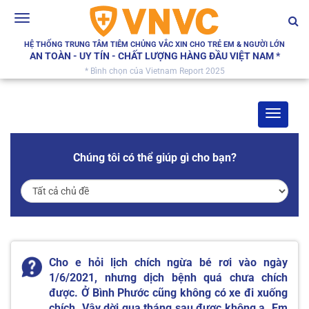
Toggle
navigation
HỆ THỐNG TRUNG TÂM TIÊM CHỦNG VẮC XIN CHO TRẺ EM & NGƯỜI LỚN
AN TOÀN - UY TÍN - CHẤT LƯỢNG HÀNG ĐẦU VIỆT NAM *
* Bình chọn của Vietnam Report 2025
Toggle
navigat
Chúng tôi có thể giúp gì cho bạn?
Cho e hỏi lịch chích ngừa bé rơi vào ngày
1/6/2021, nhưng dịch bệnh quá chưa chích
được. Ở Bình Phước cũng không có xe đi xuống
chích. Vậy dời qua tháng sau được không ạ. Em