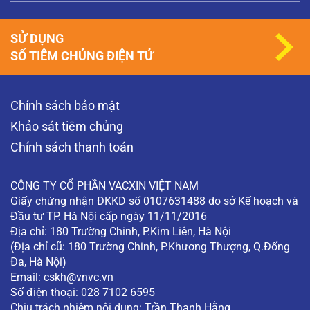
SỬ DỤNG
SỔ TIÊM CHỦNG ĐIỆN TỬ
Chính sách bảo mật
Khảo sát tiêm chủng
Chính sách thanh toán
CÔNG TY CỔ PHẦN VACXIN VIỆT NAM
Giấy chứng nhận ĐKKD số 0107631488 do sở Kế hoạch và
Đầu tư TP. Hà Nội cấp ngày 11/11/2016
Địa chỉ: 180 Trường Chinh, P.Kim Liên, Hà Nội
(Địa chỉ cũ: 180 Trường Chinh, P.Khương Thượng, Q.Đống
Đa, Hà Nội)
Email:
cskh@vnvc.vn
Số điện thoại: 028 7102 6595
Chịu trách nhiệm nội dung: Trần Thanh Hằng