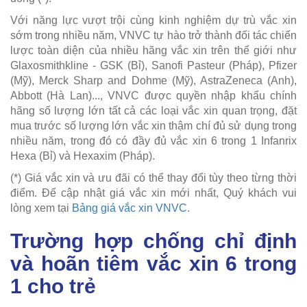
Với năng lực vượt trội cùng kinh nghiệm dự trù vắc xin
sớm trong nhiều năm, VNVC tự hào trở thành đối tác chiến
lược toàn diện của nhiều hãng vắc xin trên thế giới như
Glaxosmithkline - GSK (Bỉ), Sanofi Pasteur (Pháp), Pfizer
(Mỹ), Merck Sharp and Dohme (Mỹ), AstraZeneca (Anh),
Abbott (Hà Lan)..., VNVC được quyền nhập khẩu chính
hãng số lượng lớn tất cả các loại vắc xin quan trọng, đặt
mua trước số lượng lớn vắc xin thậm chí đủ sử dụng trong
nhiều năm, trong đó có đầy đủ vắc xin 6 trong 1 Infanrix
Hexa (Bỉ) và Hexaxim (Pháp).
(*) Giá vắc xin và ưu đãi có thể thay đổi tùy theo từng thời
điểm. Để cập nhật giá vắc xin mới nhất, Quý khách vui
lòng xem tại
Bảng giá vắc xin VNVC
.
Trường hợp chống chỉ định
và hoãn tiêm vắc xin 6 trong
1 cho trẻ