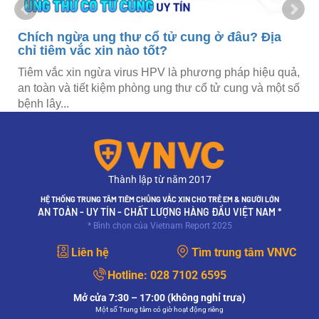
Chích ngừa ung thư cổ tử cung ở đâu? Địa
chỉ tiêm vắc xin nào tốt?
c
Tiêm vắc xin ngừa virus HPV là phương pháp hiệu quả,
an toàn và tiết kiệm phòng ung thư cổ tử cung và một số
bệnh lây...
Thành lập từ năm 2017
HỆ THỐNG TRUNG TÂM TIÊM CHỦNG VẮC XIN CHO TRẺ EM & NGƯỜI LỚN
AN TOÀN - UY TÍN - CHẤT LƯỢNG HÀNG ĐẦU VIỆT NAM *
* Bình chọn của Vietnam Report 2025
Liên hệ
Tìm trung tâm VNVC
Hotline:
028 7102 6595
Mở cửa 7:30 – 17:00 (không nghỉ trưa)
Một số Trung tâm có giờ hoạt động riêng