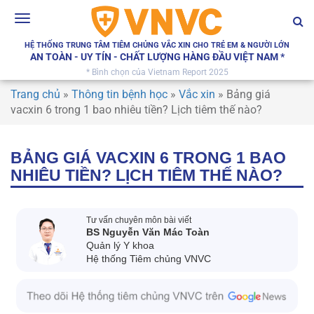
Toggle
navigation
HỆ THỐNG TRUNG TÂM TIÊM CHỦNG VẮC XIN CHO TRẺ EM & NGƯỜI LỚN
AN TOÀN - UY TÍN - CHẤT LƯỢNG HÀNG ĐẦU VIỆT NAM *
* Bình chọn của Vietnam Report 2025
Trang chủ
»
Thông tin bệnh học
»
Vắc xin
»
Bảng giá
vacxin 6 trong 1 bao nhiêu tiền? Lịch tiêm thế nào?
BẢNG GIÁ VACXIN 6 TRONG 1 BAO
NHIÊU TIỀN? LỊCH TIÊM THẾ NÀO?
Tư vấn chuyên môn bài viết
BS Nguyễn Văn Mác Toàn
Quản lý Y khoa
Hệ thống Tiêm chủng VNVC