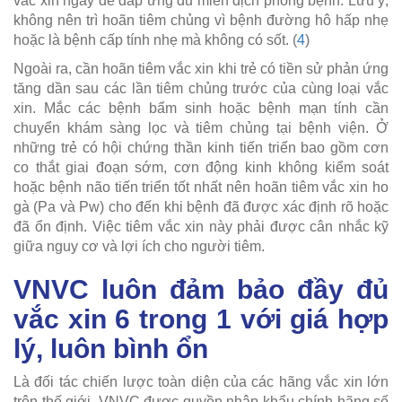
vắc xin ngay để đáp ứng đủ miễn dịch phòng bệnh. Lưu ý,
không nên trì hoãn tiêm chủng vì bệnh đường hô hấp nhẹ
hoặc là bệnh cấp tính nhẹ mà không có sốt. (
4
)
Ngoài ra, cần hoãn tiêm vắc xin khi trẻ có tiền sử phản ứng
tăng dần sau các lần tiêm chủng trước của cùng loại vắc
xin. Mắc các bệnh bẩm sinh hoặc bệnh mạn tính cần
chuyển khám sàng lọc và tiêm chủng tại bệnh viện. Ở
những trẻ có hội chứng thần kinh tiến triển bao gồm cơn
co thắt giai đoạn sớm, cơn động kinh không kiểm soát
hoặc bệnh não tiến triển tốt nhất nên hoãn tiêm vắc xin ho
gà (Pa và Pw) cho đến khi bệnh đã được xác định rõ hoặc
đã ổn định. Việc tiêm vắc xin này phải được cân nhắc kỹ
giữa nguy cơ và lợi ích cho người tiêm.
VNVC luôn đảm bảo đầy đủ
vắc xin 6 trong 1 với giá hợp
lý, luôn bình ổn
Là đối tác chiến lược toàn diện của các hãng vắc xin lớn
trên thế giới, VNVC được quyền nhập khẩu chính hãng số