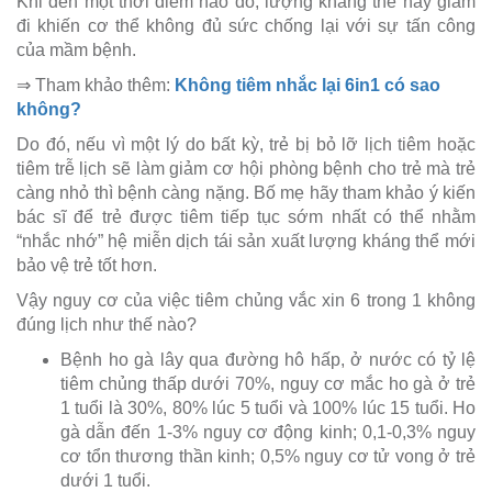
Khi đến một thời điểm nào đó, lượng kháng thể này giảm
đi khiến cơ thể không đủ sức chống lại với sự tấn công
của mầm bệnh.
⇒ Tham khảo thêm:
Không tiêm nhắc lại 6in1 có sao
không?
Do đó, nếu vì một lý do bất kỳ, trẻ bị bỏ lỡ lịch tiêm hoặc
tiêm trễ lịch sẽ làm giảm cơ hội phòng bệnh cho trẻ mà trẻ
càng nhỏ thì bệnh càng nặng. Bố mẹ hãy tham khảo ý kiến
bác sĩ để trẻ được tiêm tiếp tục sớm nhất có thể nhằm
“nhắc nhớ” hệ miễn dịch tái sản xuất lượng kháng thể mới
bảo vệ trẻ tốt hơn.
Vậy nguy cơ của việc tiêm chủng vắc xin 6 trong 1 không
đúng lịch như thế nào?
Bệnh ho gà lây qua đường hô hấp, ở nước có tỷ lệ
tiêm chủng thấp dưới 70%, nguy cơ mắc ho gà ở trẻ
1 tuổi là 30%, 80% lúc 5 tuổi và 100% lúc 15 tuổi. Ho
gà dẫn đến 1-3% nguy cơ động kinh; 0,1-0,3% nguy
cơ tổn thương thần kinh; 0,5% nguy cơ tử vong ở trẻ
dưới 1 tuổi.