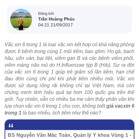
Đăng bởi
Trần Hoàng Phúc
04:21 21/09/2017
Vắc xin 6 trong 1 là loại vắc xin kết hợp có khả năng phòng
được 6 bệnh trong cùng 1 mũi tiêm, bao gồm: Ho gà, bạch
hầu, uốn ván, bại liệt, viêm gan B và các bệnh viêm phổi,
viêm màng não mủ do H.Influenzae týp B (Hib). Sự ra đời
của vắc xin 6 trong 1 giúp trẻ giảm số lần tiêm, hạn chế
đau đớn cùng chi phí khi phải tiêm nhiều mũi. Vắc xin
được sử dụng rộng rãi không chỉ tại Việt Nam, mà còn
chứng minh tính hiệu quả tại hơn 100 quốc gia trên thế
giới. Tuy nhiên, vẫn có nhiều ba mẹ cảm thấy phân vân khi
lựa chọn vắc xin 6 trong 1 cho con, không biết
giá vacxin 6
trong 1
là bao nhiêu, lịch tiêm như thế nào?
BS Nguyễn Văn Mác Toàn, Quản lý Y khoa Vùng 1 -