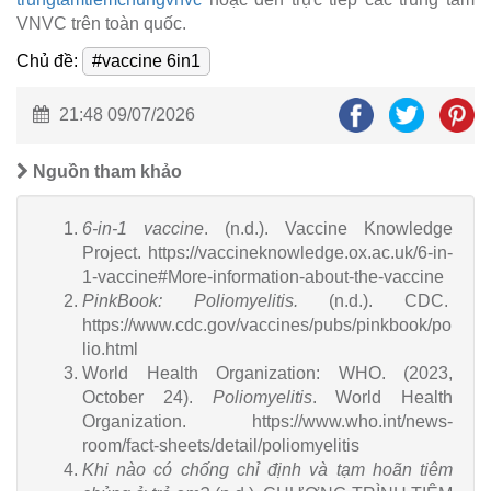
VNVC trên toàn quốc.
Chủ đề:
#vaccine 6in1
21:48 09/07/2026
Nguồn tham khảo
6-in-1 vaccine
. (n.d.). Vaccine Knowledge
Project. https://vaccineknowledge.ox.ac.uk/6-in-
1-vaccine#More-information-about-the-vaccine
PinkBook: Poliomyelitis.
(n.d.). CDC.
https://www.cdc.gov/vaccines/pubs/pinkbook/po
lio.html
World Health Organization: WHO. (2023,
October 24).
Poliomyelitis
. World Health
Organization. https://www.who.int/news-
room/fact-sheets/detail/poliomyelitis
Khi nào có chống chỉ định và tạm hoãn tiêm