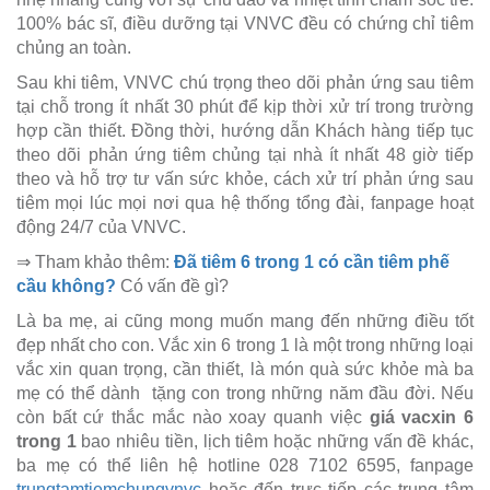
100% bác sĩ, điều dưỡng tại VNVC đều có chứng chỉ tiêm
chủng an toàn.
Sau khi tiêm, VNVC chú trọng theo dõi phản ứng sau tiêm
tại chỗ trong ít nhất 30 phút để kịp thời xử trí trong trường
hợp cần thiết. Đồng thời, hướng dẫn Khách hàng tiếp tục
theo dõi phản ứng tiêm chủng tại nhà ít nhất 48 giờ tiếp
theo và hỗ trợ tư vấn sức khỏe, cách xử trí phản ứng sau
tiêm mọi lúc mọi nơi qua hệ thống tổng đài, fanpage hoạt
động 24/7 của VNVC.
⇒ Tham khảo thêm:
Đã tiêm 6 trong 1 có cần tiêm phế
cầu không?
Có vấn đề gì?
Là ba mẹ, ai cũng mong muốn mang đến những điều tốt
đẹp nhất cho con. Vắc xin 6 trong 1 là một trong những loại
vắc xin quan trọng, cần thiết, là món quà sức khỏe mà ba
mẹ có thể dành tặng con trong những năm đầu đời. Nếu
còn bất cứ thắc mắc nào xoay quanh việc
giá vacxin 6
trong 1
bao nhiêu tiền, lịch tiêm hoặc những vấn đề khác,
ba mẹ có thể liên hệ hotline 028 7102 6595, fanpage
trungtamtiemchungvnvc
hoặc đến trực tiếp các trung tâm