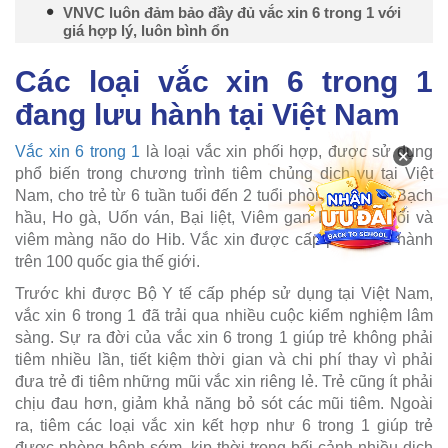
VNVC luôn đảm bảo đầy đủ vắc xin 6 trong 1 với
giá hợp lý, luôn bình ổn
Các loại vắc xin 6 trong 1
đang lưu hành tại Việt Nam
Vắc xin 6 trong 1
là loại vắc xin phối hợp, được sử dụng
×
phổ biến trong chương trình tiêm chủng dịch vụ tại Việt
Nam, cho trẻ từ 6 tuần tuổi đến 2 tuổi phòng 6 bệnh: Bạch
hầu, Ho gà, Uốn ván, Bại liệt, Viêm gan B, viêm phổi và
viêm màng não do Hib. Vắc xin được cấp phép lưu hành
trên 100 quốc gia thế giới.
Trước khi được Bộ Y tế cấp phép sử dụng tại Việt Nam,
vắc xin 6 trong 1 đã trải qua nhiều cuộc kiểm nghiệm lâm
sàng. Sự ra đời của vắc xin 6 trong 1 giúp trẻ không phải
tiêm nhiều lần, tiết kiệm thời gian và chi phí thay vì phải
đưa trẻ đi tiêm những mũi vắc xin riêng lẻ. Trẻ cũng ít phải
chịu đau hơn, giảm khả năng bỏ sót các mũi tiêm. Ngoài
ra, tiêm các loại vắc xin kết hợp như 6 trong 1 giúp trẻ
được phòng bệnh sớm, kịp thời trong bối cảnh nhiều dịch