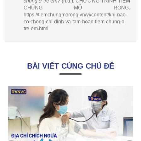
chủng ở trẻ em?
(n.d.). CHƯƠNG TRÌNH TIÊM
CHỦNG MỞ RỘNG.
https://tiemchungmorong.vn/vi/content/khi-nao-
co-chong-chi-dinh-va-tam-hoan-tiem-chung-o-
tre-em.html
BÀI VIẾT CÙNG CHỦ ĐỀ