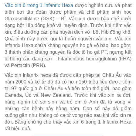
Vắc xin 6 trong 1 Infanrix Hexa
được nghiên cứu và phát
triển bởi tập đoàn dược phẩm và chế phẩm sinh học
Glaxosmithkline (GSK) – Bỉ. Vắc xin được bào chế dưới
dạng bột Hib đông khô và huyền dịch. Trước khi tiêm vắc
xin, điều dưỡng cần pha huyền dịch với bột Hib đông khô.
Quá trình này được gọi là hoàn nguyên vắc xin. Vắc xin
Infanrix Hexa chứa kháng nguyên ho gà vô bào, bao gồm:
3 thành phần kháng nguyên là độc tố ho gà PT, ngưng kết
tố hồng cầu dạng sợi – Filamentous hemagglutinin (FHA)
và Pertactin (PRN).
Vắc xin Infanrix hexa đã được cấp phép tại Châu Âu vào
năm 2000 và kể từ đó đã có hơn 150 triệu liều được tiêm
tại 97 quốc gia ở Châu Âu và trên toàn thế giới, bao gồm
Canada, Úc và New Zealand. Trước khi vắc xin ra đời,
hàng nghìn trẻ sơ sinh và trẻ em ở Anh đã tử vong vì
những căn bệnh này hàng năm. Con số này đã giảm
xuống gần như không có ca tử vong nào sau khi vắc xin ra
đời. Bằng chứng cho thấy vắc xin 6 trong 1 Infanrix Hexa
rất hiệu quả.