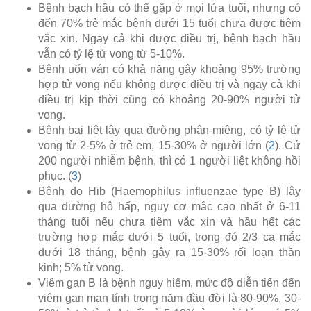
Bệnh bạch hầu có thể gặp ở mọi lứa tuổi, nhưng có
đến 70% trẻ mắc bệnh dưới 15 tuổi chưa được tiêm
vắc xin. Ngay cả khi được điều trị, bệnh bạch hầu
vẫn có tỷ lệ tử vong từ 5-10%.
Bệnh uốn ván có khả năng gây khoảng 95% trường
hợp tử vong nếu không được điều trị và ngay cả khi
điều trị kịp thời cũng có khoảng 20-90% người tử
vong.
Bệnh bại liệt lây qua đường phân-miệng, có tỷ lệ tử
vong từ 2-5% ở trẻ em, 15-30% ở người lớn (
2
). Cứ
200 người nhiễm bệnh, thì có 1 người liệt không hồi
phục. (
3
)
Bệnh do Hib (Haemophilus influenzae type B) lây
qua đường hô hấp, nguy cơ mắc cao nhất ở 6-11
tháng tuổi nếu chưa tiêm vắc xin và hầu hết các
trường hợp mắc dưới 5 tuổi, trong đó 2/3 ca mắc
dưới 18 tháng, bệnh gây ra 15-30% rối loạn thần
kinh; 5% tử vong.
Viêm gan B là bệnh nguy hiểm, mức độ diễn tiến đến
viêm gan mạn tính trong năm đầu đời là 80-90%, 30-