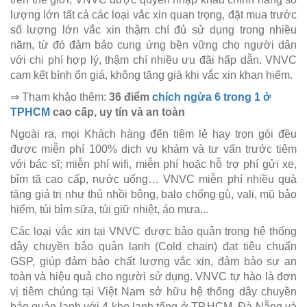
lượng lớn tất cả các loại vắc xin quan trọng, đặt mua trước
số lượng lớn vắc xin thậm chí đủ sử dụng trong nhiều
năm, từ đó đảm bảo cung ứng bền vững cho người dân
với chi phí hợp lý, thậm chí nhiều ưu đãi hấp dẫn. VNVC
cam kết bình ổn giá, không tăng giá khi vắc xin khan hiếm.
⇒ Tham khảo thêm:
36 điểm
chích ngừa 6 trong 1 ở
TPHCM
cao cấp, uy tín và an toàn
Ngoài ra, mọi Khách hàng đến tiêm lẻ hay trọn gói đều
được miễn phí 100% dịch vụ khám và tư vấn trước tiêm
với bác sĩ; miễn phí wifi, miễn phí hoặc hỗ trợ phí gửi xe,
bỉm tã cao cấp, nước uống… VNVC miễn phí nhiều quà
tặng giá trị như thú nhồi bông, balo chống gù, vali, mũ bảo
hiểm, túi bỉm sữa, túi giữ nhiệt, áo mưa...
Các loại vắc xin tại VNVC được bảo quản trong hệ thống
dây chuyền bảo quản lạnh (Cold chain) đạt tiêu chuẩn
GSP, giúp đảm bảo chất lượng vắc xin, đảm bảo sự an
toàn và hiệu quả cho người sử dụng. VNVC tự hào là đơn
vị tiêm chủng tại Việt Nam sở hữu hệ thống dây chuyền
bảo quản lạnh với 4 kho lạnh tổng ở TP.HCM, Đà Nẵng và