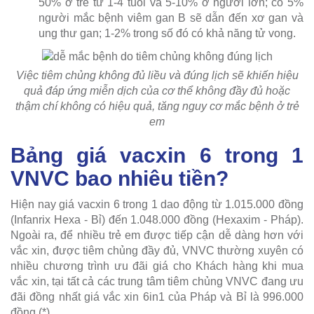
50% ở trẻ từ 1-4 tuổi và 5-10% ở người lớn; có 5%
người mắc bệnh viêm gan B sẽ dẫn đến xơ gan và
ung thư gan; 1-2% trong số đó có khả năng tử vong.
Việc tiêm chủng không đủ liều và đúng lịch sẽ khiến hiệu
quả đáp ứng miễn dịch của cơ thể không đầy đủ hoặc
thậm chí không có hiệu quả, tăng nguy cơ mắc bệnh ở trẻ
em
Bảng giá vacxin 6 trong 1
VNVC bao nhiêu tiền?
Hiện nay giá vacxin 6 trong 1 dao động từ 1.015.000 đồng
(Infanrix Hexa - Bỉ) đến 1.048.000 đồng (Hexaxim - Pháp).
Ngoài ra, để nhiều trẻ em được tiếp cận dễ dàng hơn với
vắc xin, được tiêm chủng đầy đủ, VNVC thường xuyên có
nhiều chương trình ưu đãi giá cho Khách hàng khi mua
vắc xin, tại tất cả các trung tâm tiêm chủng VNVC đang ưu
đãi đồng nhất giá vắc xin 6in1 của Pháp và Bỉ là 996.000
đồng (*).