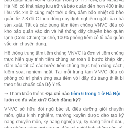
Hà Nội có khả năng lưu trữ và bảo quản đến hơn 400 triệu
liều vắc xin ở cùng một thời điểm, đảm bảo nhiệt độ bảo
quản từ 2-8 độ C theo đúng quy định nghiêm ngặt của nhà
sản xuất. Tất cả các trung tâm tiêm chủng VNVC đều có
kho bảo quản vắc xin và hệ thống dây chuyền bảo quản
lạnh (Cold Chain) tại chỗ, 100% phòng tiêm có tủ bảo quản
vắc xin chuyên dụng.
Hệ thống trung tâm tiêm chủng VNVC là đơn vị tiêm chủng
thực hiện quy trình tiêm chủng an toàn 8 bước khép kín,
đảm bảo tất cả các bước tiêm chủng thực hiện đúng cách,
kiểm soát nghiêm ngặt. Tại mỗi trung tâm VNVC đều có
phòng xử trí phản ứng sau tiêm với đầy đủ trang thiết bị
theo tiêu chuẩn của Bộ Y tế.
⇒ Tham khảo thêm:
Địa chỉ nào
tiêm 6 trong 1 ở Hà Nội
luôn có đủ vắc xin? Cách đăng ký?
VNVC sở hữu đội ngũ bác sĩ, điều dưỡng giỏi chuyên
môn, giàu kinh nghiệm, thường xuyên được đào tạo kỹ
năng chuyên môn, kỹ năng nghiệp vụ, kỹ năng tiêm ít đau,
nhẹ nhàng cùng với sự chu đáo và nhiệt tình chăm sóc trẻ.