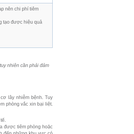
ạp nên chi phí tiêm
g tạo được hiệu quả
, tuy nhiên cần phải đảm
 cơ lây nhiễm bệnh. Tuy
 phòng vắc xin bại liệt.
tế.
ưa được tiêm phòng hoặc
ịch đến những khu vực có