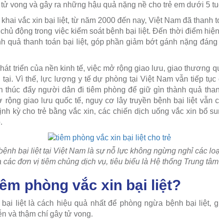
ử vong và gây ra những hậu quả nặng nề cho trẻ em dưới 5 tu
n khai vắc xin bại liệt, từ năm 2000 đến nay, Việt Nam đã thanh
chủ động trong việc kiểm soát bệnh bại liệt. Đến thời điểm hiện
 quả thanh toán bại liệt, góp phần giảm bớt gánh nặng đáng
hát triển của nền kinh tế, việc mở rộng giao lưu, giao thương qu
 tại. Vì thế, lực lượng y tế dự phòng tại Việt Nam vẫn tiếp tục
ền thúc đẩy người dân đi tiêm phòng để giữ gìn thành quả thanh
ở rộng giao lưu quốc tế, nguy cơ lây truyền bệnh bại liệt vẫn 
nh kỳ cho trẻ bằng vắc xin, các chiến dịch uống vắc xin bổ su
.
ệnh bại liệt tại Việt Nam là sự nỗ lực không ngừng nghỉ các loại
 các đơn vị tiêm chủng dịch vụ,
tiêu biểu
là Hệ thống Trung tâ
iêm phòng vắc xin bại liệt?
 bại liệt là cách hiệu quả nhất để phòng ngừa bệnh bại liệt, g
iễn và thậm chí gây tử vong.