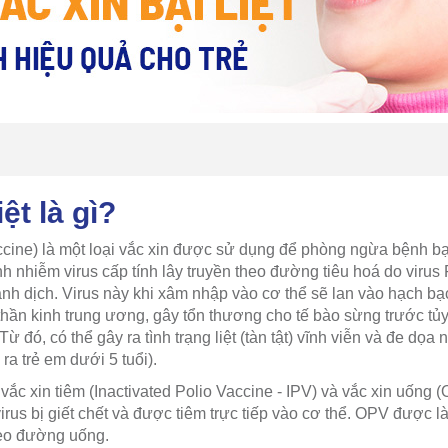
iệt là gì?
accine) là một loại vắc xin được sử dụng để phòng ngừa bệnh bại 
nh nhiễm virus cấp tính lây truyền theo đường tiêu hoá do virus 
ành dịch. Virus này khi xâm nhập vào cơ thể sẽ lan vào hạch bạch
thần kinh trung ương, gây tổn thương cho tế bào sừng trước tủ
ừ đó, có thể gây ra tình trạng liệt (tàn tật) vĩnh viễn và đe dọ
a trẻ em dưới 5 tuổi).
: vắc xin tiêm (Inactivated Polio Vaccine - IPV) và vắc xin uống (
rus bị giết chết và được tiêm trực tiếp vào cơ thể. OPV được 
eo đường uống.