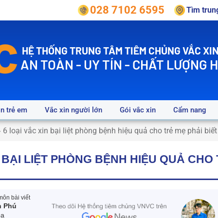
028 7102 6595
Tìm tru
HỆ THỐNG TRUNG TÂM TIÊM CHỦNG VẮC XIN
AN TOÀN - UY TÍN - CHẤT LƯỢNG 
in trẻ em
Vắc xin người lớn
Gói vắc xin
Cẩm nang
»
6 loại vắc xin bại liệt phòng bệnh hiệu quả cho trẻ mẹ phải biết
N BẠI LIỆT PHÒNG BỆNH HIỆU QUẢ CHO 
ôn bài viết
n Phú
oa