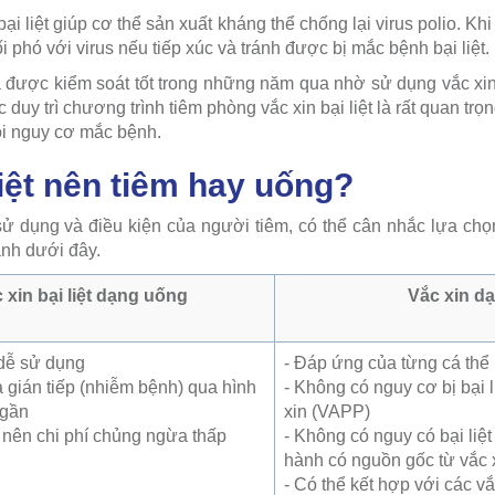
ại liệt giúp cơ thể sản xuất kháng thể chống lại virus polio. K
 phó với virus nếu tiếp xúc và tránh được bị mắc bệnh bại liệt.
 được kiểm soát tốt trong những năm qua nhờ sử dụng vắc xin
ệc duy trì chương trình tiêm phòng vắc xin bại liệt là rất quan t
ỏi nguy cơ mắc bệnh.
liệt nên tiêm hay uống?
ử dụng và điều kiện của người tiêm, có thể cân nhắc lựa chọn l
nh dưới đây.
 xin bại liệt dạng uống
Vắc xin dạ
dễ sử dụng
- Đáp ứng của từng cá thể
 gián tiếp (nhiễm bệnh) qua hình
- Không có nguy cơ bị bại l
 gần
xin (VAPP)
 nên chi phí chủng ngừa thấp
- Không có nguy có bại liệt 
hành có nguồn gốc từ vắc
- Có thể kết hợp với các vắ