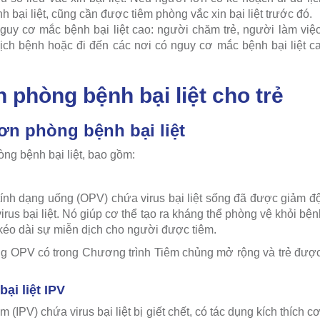
 bại liệt, cũng cần được tiêm phòng vắc xin bại liệt trước đó.
uy cơ mắc bệnh bại liệt cao: người chăm trẻ, người làm việc
dịch bệnh hoặc đi đến các nơi có nguy cơ mắc bệnh bại liệt 
in phòng bệnh bại liệt cho trẻ
đơn phòng bệnh bại liệt
òng bệnh bại liệt, bao gồm:
ính dạng uống (OPV) chứa virus bại liệt sống đã được giảm độc
virus bại liệt. Nó giúp cơ thể tạo ra kháng thể phòng vệ khỏi bệ
kéo dài sự miễn dịch cho người được tiêm.
ống OPV có trong Chương trình Tiêm chủng mở rộng và trẻ được 
ại liệt IPV
m (IPV) chứa virus bại liệt bị giết chết, có tác dụng kích thích 