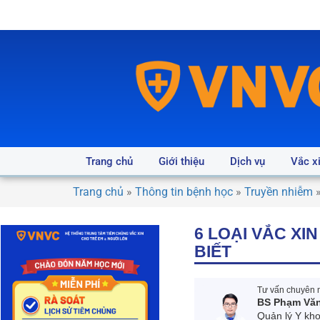
Trang chủ
Giới thiệu
Dịch vụ
Vắc x
Trang chủ
»
Thông tin bệnh học
»
Truyền nhiễm
6 LOẠI VẮC XI
BIẾT
Tư vấn chuyên m
BS Phạm Vă
Quản lý Y kh