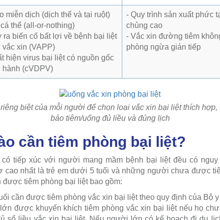
 miễn dịch (dịch thể và tại ruột)
- Quy trình sản xuất phức t
cá thể (all-or-nothing)
chủng cao
ra biến cố bất lợi về bệnh bại liệt
- Vắc xin đường tiêm khôn
n vắc xin (VAPP)
phòng ngừa gián tiếp
t hiện virus bại liệt có nguồn gốc
ưu hành (cVDPV)
iêng biệt của mỗi người để chọn loại vắc xin bại liệt thích hợp
bảo tiêm/uống đủ liều và đúng lịch
o cần tiêm phòng bại liệt?
có tiếp xúc với người mang mầm bệnh bại liệt đều có nguy
ơ cao nhất là trẻ em dưới 5 tuổi và những người chưa được tiêm
n được tiêm phòng bại liệt bao gồm:
uổi cần được tiêm phòng vắc xin bại liệt theo quy định của Bộ y 
lớn được khuyến khích tiêm phòng vắc xin bại liệt nếu họ ch
 số liều vắc xin bại liệt. Nếu người lớn có kế hoạch đi du l