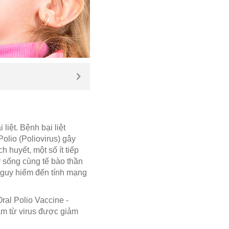
liệt. Bệnh bại liệt
Polio (Poliovirus) gây
 huyết, một số ít tiếp
y sống cùng tế bào thần
a nguy hiểm đến tính mạng
Oral Polio Vaccine -
làm từ virus được giảm