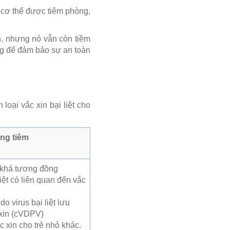
hi cơ thể được tiêm phòng,
, nhưng nó vẫn còn tiềm
rọng để đảm bảo sự an toàn
oại vắc xin bại liệt cho
ng tiêm
 khá tương đồng
iệt có liên quan đến vắc
do virus bại liệt lưu
 xin (cVDPV)
c xin cho trẻ nhỏ khác.