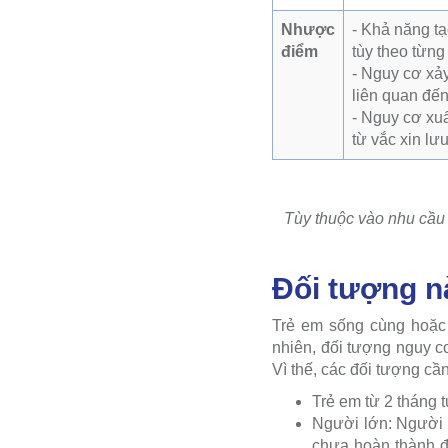
Nhược
- Khả năng tạo
điểm
tùy theo từng 
- Nguy cơ xảy 
liên quan đế
- Nguy cơ xuấ
từ vắc xin l
Tùy thuộc vào nhu cầu r
Đối tượng nà
Trẻ em sống cùng hoặc 
nhiên, đối tượng nguy c
Vì thế, các đối tượng cầ
Trẻ em từ 2 tháng t
Người lớn: Người 
chưa hoàn thành đủ