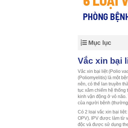
Mục lục
Vắc xin bại l
Vắc xin bại liệt (Polio v
(Poliomyelitis) là một bệ
nên, có thể lan truyền th
tục xâm chiếm hệ thống 
kinh vận động ở vỏ não. T
của người bệnh (thường r
Có 2 loại vắc xin bại liệt
OPV). IPV được làm từ vi
độc và được sử dụng th