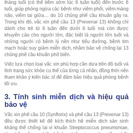
tháng tuổi (có thể tiêm sớm lúc 6 tuần tuổi) đến trước 6
tuổi, giúp phòng ngừa các bệnh như viêm phổi, viêm màng
não, viêm tai giữa… do 10 chủng phế cầu khuẩn gây ra.
Trong khi đó, vắc xin phế cầu 13 (Prevenar 13) không chỉ
dành cho trẻ từ 6 tuần đến dưới 6 tuổi mà còn được
khuyến cáo cho người lớn, đặc biệt là người lớn tuổi và
những người có bệnh lý nền như tiểu đường, bệnh tim
mạch hoặc suy giảm miễn dịch, nhằm bảo vệ chống lại 13
chủng phế cầu khuẩn phổ biến.
Việc lựa chọn loại vắc xin phù hợp cần dựa trên độ tuổi và
tình trạng sức khỏe cụ thể của từng cá nhân, đồng thời nên
tham khảo ý kiến bác sĩ để đảm bảo hiệu quả phòng bệnh
tối ưu.
3. Tính sinh miễn dịch và hiệu quả
bảo vệ
Vắc xin phế cầu 10 (Synflorix) và phế cầu 13 (Prevenar 13)
đều được thiết kế để kích thích hệ miễn dịch sản sinh
kháng thể chống lại vi khuẩn Streptococcus pneumoniae,