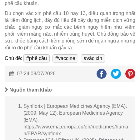
phế cầu khuẩn.
Dù chọn vắc xin phế cầu 10 hay 13, điều quan trọng nhất
là tiêm đúng lịch, đầy đủ liều để xây dựng miễn dịch vững
chắc, giảm nguy cơ mắc các bệnh nguy hiểm như viêm
phổi, viêm màng não, nhiễm trùng huyết. Chủ động bảo vệ
sức khỏe bằng cách tiêm phòng sớm để ngăn ngừa những
rủi ro do phế cầu khuẩn gây ra.
Chủ đề:
#phế cầu
#vaccine
#vắc xin
07:24 08/07/2026
Nguồn tham khảo
Synflorix | European Medicines Agency (EMA).
(2009, May 12). European Medicines Agency
(EMA).
https://www.ema.europa.eu/en/medicines/huma
n/EPAR/synflorix