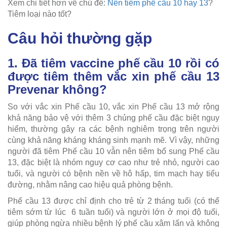
Xem chi tiết hơn về chủ đề:
Nên tiêm phế cầu 10 hay 13
?
Tiêm loại nào tốt?
Câu hỏi thường gặp
1. Đã tiêm vaccine phế cầu 10 rồi có
được tiêm thêm vắc xin phế cầu 13
Prevenar không?
So với vắc xin Phế cầu 10, vắc xin Phế cầu 13 mở rộng
khả năng bảo vệ với thêm 3 chủng phế cầu đặc biệt nguy
hiểm, thường gây ra các bệnh nghiêm trọng trên người
cùng khả năng kháng kháng sinh mạnh mẽ. Vì vậy, những
người đã tiêm Phế cầu 10 vẫn nên tiêm bổ sung Phế cầu
13, đặc biệt là nhóm nguy cơ cao như trẻ nhỏ, người cao
tuổi, và người có bệnh nền về hô hấp, tim mạch hay tiểu
đường, nhằm nâng cao hiệu quả phòng bệnh.
Phế cầu 13 được chỉ định cho trẻ từ 2 tháng tuổi (có thể
tiêm sớm từ lúc 6 tuần tuổi) và người lớn ở mọi độ tuổi,
giúp phòng ngừa nhiều bệnh lý phế cầu xâm lấn và không