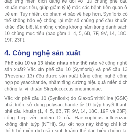
đáp ứng miễn dịch đáng kể đối với 10 chủng phế cầu
khuẩn mục tiêu, giúp giảm tỷ lệ mắc các bệnh liên quan ở
trẻ em. Tuy nhiên, do phạm vi bảo vệ hẹp hơn, Synflorix có
thể không bảo vệ chống lại một số chủng phế cầu khuẩn
khác, đặc biệt là những chủng không nằm trong danh sách
10 chủng mục tiêu (bao gồm 1, 4, 5, 6B, 7F, 9V, 14, 18C,
19F, 23F).
4. Công nghệ sản xuất
Phế cầu 10 và 13 khác nhau như thế nào
về công nghệ
sản xuất? Vắc xin phế cầu 10 (Synflorix) và phế cầu 13
(Prevenar 13) đều được sản xuất bằng công nghệ cộng
hợp polysaccharide, nhằm tăng cường hiệu quả miễn dịch
chống lại vi khuẩn Streptococcus pneumoniae.
Vắc xin phế cầu 10 (Synflorix) do GlaxoSmithKline (GSK)
phát triển, sử dụng polysaccharide từ 10 tuýp huyết thanh
phế cầu khuẩn (1, 4, 5, 6B, 7F, 9V, 14, 18C, 19F và 23F),
cộng hợp với protein D của Haemophilus influenzae
không định tuýp (NTHi). Sự kết hợp này không chỉ kích
thích hệ miễn dịch sản sinh kháng thể đặc hiệu chống lại