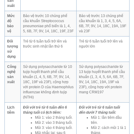
sản
xuất
Mức
Bảo vệ trước 10 chủng phế
Bảo vệ trước 13 chủng phế
độ
cầu khuẩn Streptococcus
cầu khuẩn là 1, 3, 4, 5, 6A,
bảo
pneumoniae phổ biến là 1, 4,
6B, 7F, 9V, 14, 18C, 19A, 19F
vệ
5, 6B, 7F, 9V, 14, 18C, 19F, 23F
và 23F
Đối
Trẻ từ 6 tuần tuổi trở lên và
Trẻ từ 6 tuần tuổi trở lên và
tượng
trước sinh nhật lần thứ 6
người lớn
sử
dụng
Công
Sử dụng polysaccharide từ 10
Sử dụng polysaccharide từ
nghệ
tuýp huyết thanh phế cầu
13 tuýp huyết thanh phế cầu
sản
khuẩn (1, 4, 5, 6B, 7F, 9V, 14,
khuẩn (1, 3, 4, 5, 6A, 6B, 7F,
xuất
18C, 19F và 23F), cộng hợp
9V, 14, 18C, 19A, 19F và
với protein D của Haemophilus
23F), cộng hợp với protein
influenzae không định tuýp
mang CRM197
(NTHi)
Lịch
Đối với trẻ từ 6 tuần đến 6
Đối với trẻ từ 6 tuần tuổi
tiêm
tháng tuổi có lịch tiêm:
đến dưới 7 tháng tuổi:
Mũi 1: vào 2 tháng tuổi.
Mũi 1: lần tiêm đầu
Mũi 2: vào 3 tháng tuổi.
tiên.
Mũi 3: vào 4 tháng tuổi.
Mũi 2: cách mũi 1 là 1
Mũi nhắc lại: sau 6
tháng.