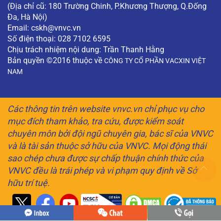
(Địa chỉ cũ: 180 Trường Chinh, P.Khương Thượng, Q.Đống
Đa, Hà Nội)
Email:
cskh@vnvc.vn
Số điện thoại: 028 7102 6595
Chịu trách nhiệm nội dung: Trần Thanh Hằng
Bản quyền ©2016 thuộc về
CÔNG TY CỔ PHẦN VACXIN VIỆT
NAM
Các thông tin trên website vnvc.vn chỉ phục vụ cho
mục đích tham khảo, tra cứu, được kiểm soát
chuyên môn bởi đội ngũ chuyên gia, bác sĩ của VNVC
và là tài sản thuộc sở hữu của VNVC. Mọi động thái
sao chép chưa được sự chấp thuận chính thức của
VNVC đều là trái phép và vi phạm quy định về Sở
hữu trí tuệ.