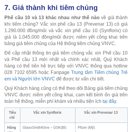
7. Giá thành khi tiêm chủng
Phế cầu 10 và 13 khác nhau như thế nào
về giá thành
khi tiêm chủng? Vắc xin phế cầu 13 (Prevenar 13) có giá
1.290.000 đồng/mũi và vắc xin phế cầu 10 (Synflorix) có
giá là 1.045.000 đồng/mũi được niêm yết công khai trên
bảng giá tiêm chủng của Hệ thống tiêm chủng VNVC.
Để cập nhật thông tin giá tiêm chủng vắc xin Phế cầu 10
và Phế cầu 13 mới nhất và chính xác nhất, Quý Khách
hàng có thể liên hệ trực tiếp với VNVC thông qua hotline
028 7102 6595 hoặc Fanpage
Trung tâm Tiêm chủng Trẻ
em và Người lớn VNVC
để được tư vấn chi tiết.
Quý Khách hàng cũng có thể theo dõi Bảng giá tiêm chủng
VNVC được niêm yết công khai, cam kết bình ổn giá trên
toàn hệ thống, miễn phí khám và nhiều tiện ích
tại đây
.
Tiêu
Vắc xin Synflorix
Vắc xin Prevenar 13
chí
Hãng
GlaxoSmithKline – GSK(Bỉ)
Pfizer (Mỹ)