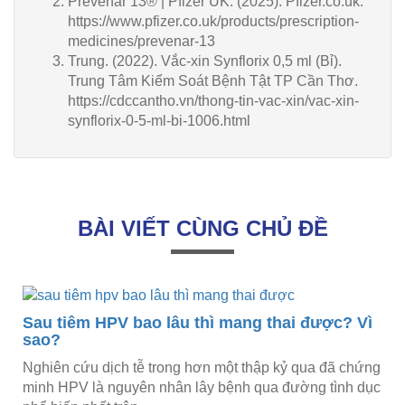
Prevenar 13® | Pfizer UK. (2025). Pfizer.co.uk.
https://www.pfizer.co.uk/products/prescription-
medicines/prevenar-13
Trung. (2022). Vắc-xin Synflorix 0,5 ml (Bỉ).
Trung Tâm Kiểm Soát Bệnh Tật TP Cần Thơ.
https://cdccantho.vn/thong-tin-vac-xin/vac-xin-
synflorix-0-5-ml-bi-1006.html
BÀI VIẾT CÙNG CHỦ ĐỀ
Sau tiêm HPV bao lâu thì mang thai được? Vì
sao?
Nghiên cứu dịch tễ trong hơn một thập kỷ qua đã chứng
minh HPV là nguyên nhân lây bệnh qua đường tình dục