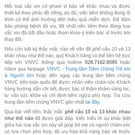
Mỗi loại vắc xin có phạm vi bảo vệ khác nhau và được
thiết kế theo phác đồ riêng, do đó, việc tiêm không đúng lộ
trình có thể ảnh hưởng đến hiệu quả miễn dịch. Để đảm
bảo phòng bệnh tối ưu, tốt nhất nên tiêm theo đúng loại
vắc xin đã bắt đầu hoặc tham khảo ý kiến bác sĩ trước khi
thay đổi.
Nếu còn bất kỳ thắc mắc nào về vấn đề
phế cầu 10 và 13
khác nhau như thế nào
, quý Khách hàng có thể liên hệ trực
tiếp với VNVC thông qua hotline
028.7102.6595
hoặc
inbox qua fanpage
VNVC - Trung tâm Tiêm chủng Trẻ em
& Người lớn
hoặc đến ngay các trung tâm tiêm chủng
VNVC trên toàn quốc để được nhân viên chăm sóc Khách
hàng hướng dẫn chi tiết, được bác sĩ thăm khám sàng lọc,
tư vấn sức khỏe và chỉ định tiêm ngừa phù hợp. Tra cứu
trung tâm tiêm chủng VNVC gần nhất
tại đây
.
Qua bài viết trên, thắc mắc
phế cầu 10 và 13 khác nhau
như thế nào
đã được giải đáp. Việc hiểu rõ sự khác biệt
giữa hai loại vắc xin này sẽ giúp bố mẹ và người chăm sóc
có lựa chọn phù hợp, tối ưu hóa khả năng bảo vệ trước