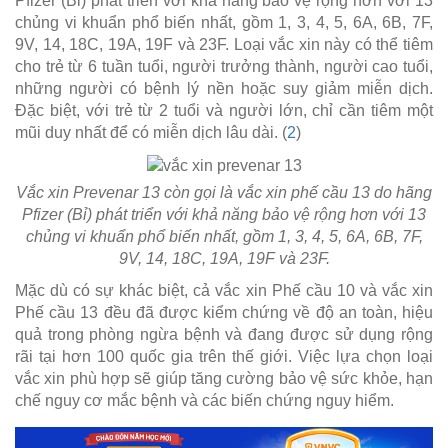
Pfizer (Bỉ) phát triển với khả năng bảo vệ rộng hơn với 13
chủng vi khuẩn phổ biến nhất, gồm 1, 3, 4, 5, 6A, 6B, 7F,
9V, 14, 18C, 19A, 19F và 23F. Loại vắc xin này có thể tiêm
cho trẻ từ 6 tuần tuổi, người trưởng thành, người cao tuổi,
những người có bệnh lý nền hoặc suy giảm miễn dịch.
Đặc biệt, với trẻ từ 2 tuổi và người lớn, chỉ cần tiêm một
mũi duy nhất để có miễn dịch lâu dài. (
2
)
Vắc xin Prevenar 13 còn gọi là vắc xin phế cầu 13 do hãng
Pfizer (Bỉ) phát triển với khả năng bảo vệ rộng hơn với 13
chủng vi khuẩn phổ biến nhất, gồm 1, 3, 4, 5, 6A, 6B, 7F,
9V, 14, 18C, 19A, 19F và 23F.
Mặc dù có sự khác biệt, cả vắc xin Phế cầu 10 và vắc xin
Phế cầu 13 đều đã được kiểm chứng về độ an toàn, hiệu
quả trong phòng ngừa bệnh và đang được sử dụng rộng
rãi tại hơn 100 quốc gia trên thế giới. Việc lựa chọn loại
vắc xin phù hợp sẽ giúp tăng cường bảo vệ sức khỏe, hạn
chế nguy cơ mắc bệnh và các biến chứng nguy hiểm.