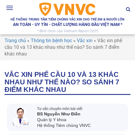
Toggle
navigation
HỆ THỐNG TRUNG TÂM TIÊM CHỦNG VẮC XIN CHO TRẺ EM & NGƯỜI LỚN
AN TOÀN - UY TÍN - CHẤT LƯỢNG HÀNG ĐẦU VIỆT NAM *
* Bình chọn của Vietnam Report 2025
Trang chủ
»
Thông tin bệnh học
»
Vắc xin
»
Vắc xin phế
cầu 10 và 13 khác nhau như thế nào? So sánh 7 điểm
khác nhau
VẮC XIN PHẾ CẦU 10 VÀ 13 KHÁC
NHAU NHƯ THẾ NÀO? SO SÁNH 7
ĐIỂM KHÁC NHAU
Tư vấn chuyên môn bài viết
BS Nguyễn Như Điền
Quản lý Y khoa
Hệ thống Tiêm chủng VNVC