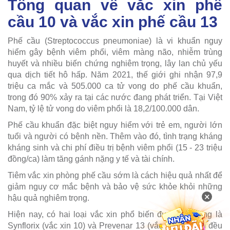
Tổng quan về vắc xin phế
cầu 10 và vắc xin phế cầu 13
Phế cầu (Streptococcus pneumoniae) là vi khuẩn nguy
hiểm gây bệnh viêm phổi, viêm màng não, nhiễm trùng
huyết và nhiều biến chứng nghiêm trọng, lây lan chủ yếu
qua dịch tiết hô hấp. Năm 2021, thế giới ghi nhận 97,9
triệu ca mắc và 505.000 ca tử vong do phế cầu khuẩn,
trong đó 90% xảy ra tại các nước đang phát triển. Tại Việt
Nam, tỷ lệ tử vong do viêm phổi là 18,2/100.000 dân.
Phế cầu khuẩn đặc biệt nguy hiểm với trẻ em, người lớn
tuổi và người có bệnh nền. Thêm vào đó, tình trạng kháng
kháng sinh và chi phí điều trị bệnh viêm phổi (15 - 23 triệu
đồng/ca) làm tăng gánh nặng y tế và tài chính.
Tiêm vắc xin phòng phế cầu sớm là cách hiệu quả nhất để
giảm nguy cơ mắc bệnh và bảo vệ sức khỏe khỏi những
×
hậu quả nghiêm trọng.
Hiện nay, có hai loại vắc xin phổ biến được sử dụng là
Synflorix (vắc xin 10) và Prevenar 13 (vắc xin 13). Dù đều