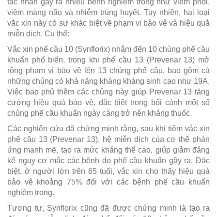
tác nhân gây ra nhiều bệnh nghiêm trọng như viêm phổi,
viêm màng não và nhiễm trùng huyết. Tuy nhiên, hai loại
vắc xin này có sự khác biệt về phạm vi bảo vệ và hiệu quả
miễn dịch. Cụ thể:
Vắc xin phế cầu 10 (Synflorix) nhắm đến 10 chủng phế cầu
khuẩn phổ biến, trong khi phế cầu 13 (Prevenar 13) mở
rộng phạm vi bảo vệ lên 13 chủng phế cầu, bao gồm cả
những chủng có khả năng kháng kháng sinh cao như 19A.
Việc bao phủ thêm các chủng này giúp Prevenar 13 tăng
cường hiệu quả bảo vệ, đặc biệt trong bối cảnh một số
chủng phế cầu khuẩn ngày càng trở nên kháng thuốc.
Các nghiên cứu đã chứng minh rằng, sau khi tiêm vắc xin
phế cầu 13 (Prevenar 13), hệ miễn dịch của cơ thể phản
ứng mạnh mẽ, tạo ra mức kháng thể cao, giúp giảm đáng
kể nguy cơ mắc các bệnh do phế cầu khuẩn gây ra. Đặc
biệt, ở người lớn trên 65 tuổi, vắc xin cho thấy hiệu quả
bảo vệ khoảng 75% đối với các bệnh phế cầu khuẩn
nghiêm trọng.
Tương tự, Synflorix cũng đã được chứng minh là tạo ra