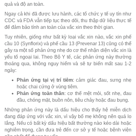
quả và độ an toàn.
Ngay cả khi đã được lưu hành, các tổ chức y tế uy tín như
CDC và FDA vẫn tiếp tục theo dõi, thu thập dữ liệu thực tế
để đảm bảo tính an toàn của vắc xin theo thời gian.
Tuy nhiên, giống như bất kỳ loại vắc xin nào, vắc xin phế
cầu 10 (Synflorix) và phế cầu 13 (Prevenar 13) cũng có thể
gây ra một số phản ứng nhẹ do cơ thể nhận diện vắc xin là
yếu tố ngoại lai. Theo Bộ Y tế, các phản ứng này thường
thoáng qua, không nguy hiểm và sẽ tự biến mất sau 1-2
ngày:
Phản ứng tại vị trí tiêm
: cảm giác đau, sưng nhẹ
hoặc chai cứng ở vùng tiêm.
Phản ứng toàn thân
: cơ thể mệt mỏi, sốt nhẹ, đau
đầu, chóng mặt, buồn nôn, tiêu chảy hoặc đau bụng.
Những phản ứng này là dấu hiệu cho thấy hệ miễn dịch
đang đáp ứng với vắc xin, vì vậy bố mẹ không nên quá lo
lắng. Nếu có bất kỳ dấu hiệu bất thường nào kéo dài hoặc
nghiêm trọng, cần đưa trẻ đến cơ sở y tế hoặc bệnh viện