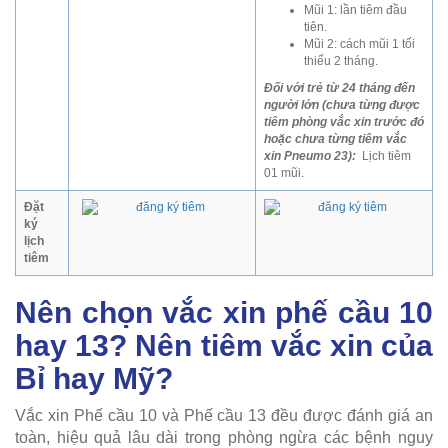
Mũi 1: lần tiêm đầu
tiên.
Mũi 2: cách mũi 1 tối
thiểu 2 tháng.
Đối với trẻ từ 24 tháng đến
người lớn (chưa từng được
tiêm phòng vắc xin trước đó
hoặc chưa từng tiêm vắc
xin Pneumo 23):
Lịch tiêm
01 mũi.
Đặt
ký
lịch
tiêm
Nên chọn vắc xin phế cầu 10
hay 13? Nên tiêm vắc xin của
Bỉ hay Mỹ?
Vắc xin Phế cầu 10 và Phế cầu 13 đều được đánh giá an
toàn, hiệu quả lâu dài trong phòng ngừa các bệnh nguy