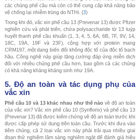
các chủng phế cầu mà còn có thể cung cấp khả năng bảo
vệ chống lại nhiễm trùng do NTHi. (
3
)
Trong khi đó, vắc xin phế cầu 13 (Prevenar 13) được Pfizer
nghiên cứu và phát triển, chứa polysaccharide từ 13 tuýp
huyết thanh phế cầu khuẩn (1, 3, 4, 5, 6A, 6B, 7F, 9V, 14,
18C, 19A, 19F và 23F), cộng hợp với protein mang
CRM197, một dạng biến đổi không độc tố của độc tố bạch
hầu. Công nghệ này giúp tăng cường đáp ứng miễn dịch
đối với nhiều chủng phế cầu hơn, bao gồm cả các chủng
có khả năng kháng kháng sinh như 19A.
5. Độ an toàn và tác dụng phụ của
vắc xin
Phế cầu 10 và 13 khác nhau như thế nào
về độ an toàn
của vắc xin? Vắc xin phế cầu 10 (Synflorix) và phế cầu 13
(Prevenar 13) đã được kiểm chứng về độ an toàn trước khi
được cấp phép sử dụng trên toàn cầu. Trước khi đưa vào
tiêm chủng, cả 2 loại vắc xin này phải trải qua nhiều giai
đoạn thử nghiệm lâm sàng nghiêm ngặt để đánh giá hiệu