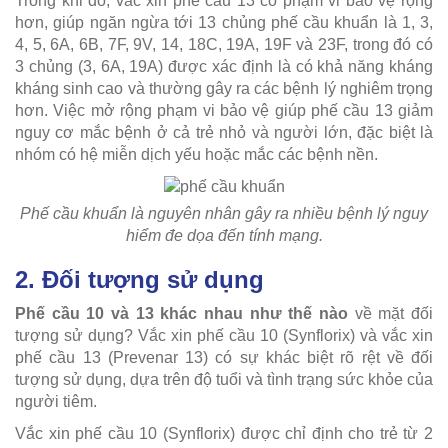
Trong khi đó, vắc xin phế cầu 13 có phạm vi bảo vệ rộng
hơn, giúp ngăn ngừa tới 13 chủng phế cầu khuẩn là 1, 3,
4, 5, 6A, 6B, 7F, 9V, 14, 18C, 19A, 19F và 23F, trong đó có
3 chủng (3, 6A, 19A) được xác định là có khả năng kháng
kháng sinh cao và thường gây ra các bệnh lý nghiêm trọng
hơn. Việc mở rộng phạm vi bảo vệ giúp phế cầu 13 giảm
nguy cơ mắc bệnh ở cả trẻ nhỏ và người lớn, đặc biệt là
nhóm có hệ miễn dịch yếu hoặc mắc các bệnh nền.
Phế cầu khuẩn là nguyên nhân gây ra nhiều bệnh lý nguy
hiểm đe dọa đến tính mạng.
2. Đối tượng sử dụng
Phế cầu 10 và 13 khác nhau như thế nào
về mặt đối
tượng sử dụng? Vắc xin phế cầu 10 (Synflorix) và vắc xin
phế cầu 13 (Prevenar 13) có sự khác biệt rõ rệt về đối
tượng sử dụng, dựa trên độ tuổi và tình trạng sức khỏe của
người tiêm.
Vắc xin phế cầu 10 (Synflorix) được chỉ định cho trẻ từ 2