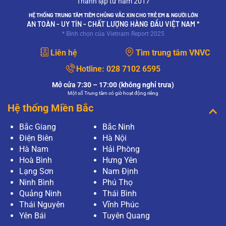
Thành lập từ năm 2017
HỆ THỐNG TRUNG TÂM TIÊM CHỦNG VẮC XIN CHO TRẺ EM & NGƯỜI LỚN
AN TOÀN - UY TÍN - CHẤT LƯỢNG HÀNG ĐẦU VIỆT NAM *
* Bình chọn của Vietnam Report 2025
Liên hệ
Tìm trung tâm VNVC
Hotline:
028 7102 6595
Mở cửa 7:30 – 17:00 (không nghỉ trưa)
Một số Trung tâm có giờ hoạt động riêng
Hệ thống Miền Bắc
Bắc Giang
Bắc Ninh
Điện Biên
Hà Nội
Hà Nam
Hải Phòng
Hoà Bình
Hưng Yên
Lạng Sơn
Nam Định
Ninh Bình
Phú Thọ
Quảng Ninh
Thái Bình
Thái Nguyên
Vĩnh Phúc
Yên Bái
Tuyên Quang