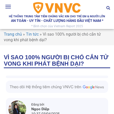
Toggle
navigation
HỆ THỐNG TRUNG TÂM TIÊM CHỦNG VẮC XIN CHO TRẺ EM & NGƯỜI LỚN
AN TOÀN - UY TÍN - CHẤT LƯỢNG HÀNG ĐẦU VIỆT NAM *
* Bình chọn của Vietnam Report 2025
Trang chủ
»
Tin tức
»
Vì sao 100% người bị chó cắn tử
vong khi phát bệnh dại?
VÌ SAO 100% NGƯỜI BỊ CHÓ CẮN TỬ
VONG KHI PHÁT BỆNH DẠI?
Đăng bởi
Ngọc Diệp
10:37 03/04/2025