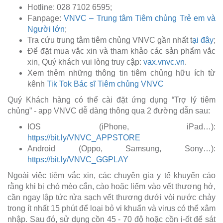
Hotline: 028 7102 6595;
Fanpage:
VNVC – Trung tâm Tiêm chủng Trẻ em và
Người lớn
;
Tra cứu trung tâm tiêm chủng VNVC gần nhất t
ại đây
;
Để đặt mua vắc xin và tham khảo các sản phẩm vắc
xin, Quý khách vui lòng truy cập:
vax.vnvc.vn
.
Xem thêm những thông tin tiêm chủng hữu ích từ
kênh
Tik Tok Bác sĩ Tiêm chủng VNVC
Quý Khách hàng có thể cài đặt ứng dụng “Trợ lý tiêm
chủng” - app VNVC dễ dàng thông qua 2 đường dẫn sau:
IOS (iPhone, iPad…):
https://bit.ly/VNVC_APPSTORE
Android (Oppo, Samsung, Sony…):
https://bit.ly/VNVC_GGPLAY
Ngoài việc tiêm vắc xin, các chuyên gia y tế khuyến cáo
rằng khi bị chó mèo cắn, cào hoặc liếm vào vết thương hở,
cần ngay lập tức rửa sạch vết thương dưới vòi nước chảy
trong ít nhất 15 phút để loại bỏ vi khuẩn và virus có thể xâm
nhập. Sau đó, sử dụng cồn 45 - 70 độ hoặc cồn i-ốt để sát