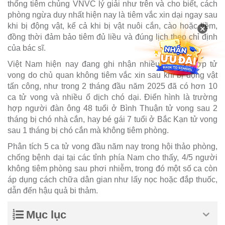
thống tiêm chủng VNVC lý giải như trên và cho biết, cách
phòng ngừa duy nhất hiện nay là tiêm vắc xin dại ngay sau
khi bị động vật, kể cả khi bị vật nuôi cắn, cào hoặc liềm,
×
đồng thời đảm bảo tiêm đủ liều và đúng lịch theo chỉ định
của bác sĩ.
Việt Nam hiện nay đang ghi nhận nhiều trường hợp tử
vong do chủ quan không tiêm vắc xin sau khi bị động vật
tấn công, như trong 2 tháng đầu năm 2025 đã có hơn 10
ca tử vong và nhiều ổ dịch chó dại. Điển hình là trường
hợp người đàn ông 48 tuổi ở Bình Thuận tử vong sau 2
tháng bị chó nhà cắn, hay bé gái 7 tuổi ở Bắc Kạn tử vong
sau 1 tháng bị chó cắn mà không tiêm phòng.
Phân tích 5 ca tử vong đầu năm nay trong hội thảo phòng,
chống bệnh dại tại các tỉnh phía Nam cho thấy, 4/5 người
không tiêm phòng sau phơi nhiễm, trong đó một số ca còn
áp dụng cách chữa dân gian như lấy nọc hoặc đắp thuốc,
dẫn đến hậu quả bi thảm.
Mục lục