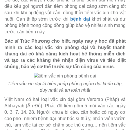
đều kêu gọi người dân tiêm phòng dại càng sớm càng tốt
sau khi khi bị động vật cắn, đồng thời tiêm vắc xin cho vật
nuôi. Can thiệp sớm trước khi
bệnh dại
khởi phát và dự
phòng bệnh trong cộng đồng giúp bảo vệ nhiều sinh mạng
trước căn bệnh này.
Bác sĩ Trúc Phương cho biết, ngày nay y học đã phát
minh ra các loại vắc xin phòng dại và huyết thanh
kháng dại có khả năng kích hoạt hệ thống miễn dịch
và tạo ra các kháng thể nhận diện virus và tiêu diệt
chúng, bảo vệ cơ thể trước sự tấn công của virus.
Tiêm vắc xin dại là biện pháp phòng ngừa dại khẩn cấp,
duy nhất và an toàn nhất
Việt Nam có hai loại vắc xin dại gồm Verorab (Pháp) và
Abhayrab (Ấn Độ). Phác đồ tiêm gồm 5 mũi vào các ngày
0, 3, 7, 14, 28. Người chưa bị cào, cắn hoặc có nguy cơ
cao phơi nhiễm bệnh dại như bác sĩ thú y, nhân viên vườn
thú, làm việc tại cơ sở chăm sóc thú cưng… nên tiêm vắc