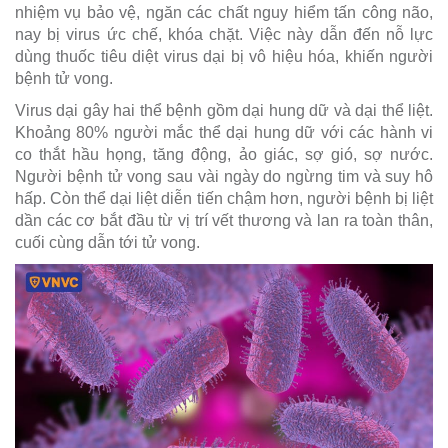
nhiệm vụ bảo vệ, ngăn các chất nguy hiểm tấn công não,
nay bị virus ức chế, khóa chặt. Việc này dẫn đến nỗ lực
dùng thuốc tiêu diệt virus dại bị vô hiệu hóa, khiến người
bệnh tử vong.
Virus dại gây hai thể bệnh gồm dại hung dữ và dại thể liệt.
Khoảng 80% người mắc thể dại hung dữ với các hành vi
co thắt hầu họng, tăng động, ảo giác, sợ gió, sợ nước.
Người bệnh tử vong sau vài ngày do ngừng tim và suy hô
hấp. Còn thể dại liệt diễn tiến chậm hơn, người bệnh bị liệt
dần các cơ bắt đầu từ vị trí vết thương và lan ra toàn thân,
cuối cùng dẫn tới tử vong.