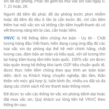
xin để dự phòng. Phác đồ gồm ba mũi vắc xin vào ngày 0,
7, 21 hoặc 28.
Người đã tiêm đủ phác đồ dự phòng trước phơi nhiễm
hoặc đã tiêm đủ liều ở lần bị cắn trước đó, chỉ cần tiêm
thêm hai mũi vắc xin và không cần tiêm huyết thanh dù có
vết thương nặng khi bị cào, cắn hoặc liếm.
VNVC
là Hệ thống tiêm chủng An toàn - Uy tín - Chất
lượng hàng đầu Việt Nam, hiện đang cung ứng đầy đủ các
loại vắc xin dự phòng dại thế hệ mới chính hãng, chất
lượng cao, đảm bảo an toàn và hiệu quả, với số lượng lớn
tại hàng trăm trung tâm trên toàn quốc. 100% vắc xin được
bảo quản trong hệ thống kho lạnh GSP tiêu chuẩn quốc tế,
được thực hiện tiêm chủng theo quy trình an toàn toàn
diện, dịch vụ Khách hàng chuyên nghiệp, tận tâm, thân
thiện với mức giá hợp lý, luôn bình ổn, nhiều ưu đãi và đa
dạng các chính sách hỗ trợ thanh toán thông minh.
Để được tư vấn các thông tin vắc xin phòng bệnh dại hoặc
đặt mua vắc xin, Quý khách vui lòng liên hệ VNVC theo
thông tin sau: