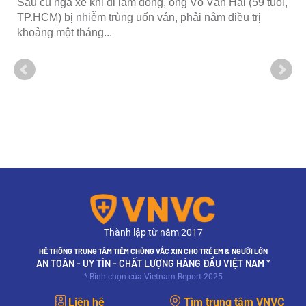
Sau cú ngã xe khi đi làm đồng, ông Võ Văn Hải (59 tuổi,
TP.HCM) bị nhiễm trùng uốn ván, phải nằm điều trị
khoảng một tháng...
Thành lập từ năm 2017
HỆ THỐNG TRUNG TÂM TIÊM CHỦNG VẮC XIN CHO TRẺ EM & NGƯỜI LỚN
AN TOÀN - UY TÍN - CHẤT LƯỢNG HÀNG ĐẦU VIỆT NAM *
* Bình chọn của Vietnam Report 2025
Liên hệ
Tìm trung tâm VNVC