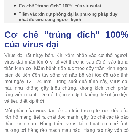
Cơ chế “trúng đích” 100% của virus dại
Tiêm vắc xin dự phòng dại là phương pháp duy
nhất để cứu sống người bệnh
Cơ chế “trúng đích” 100%
của virus dại
Virus dại rất nhạy bén. Khi xâm nhập vào cơ thể người,
virus dại nhân lên ở vị trí vết thương sau đó đi vào trong
thần kinh cơ. Mầm bệnh tiếp tục theo dây thần kinh ngoại
biên để tiến đến tủy sống và não bộ với tốc độ ước tính
mỗi ngày 12 - 24 mm. Trong suốt quá trình này, virus dại
hầu như không gây triệu chứng, không kích thích phản
ứng viêm mạnh. Do đó, hệ miễn dịch không thể nhận diện
và tiêu diệt kịp thời.
Một phần của virus dại có cấu trúc tương tự nọc độc của
rắn hổ mang, tiết ra chất độc mạnh, gây ức chế các tế bào
thần kinh não. Đồng thời, virus kích hoạt cơ chế ảnh
hưởng tới hàng rào mạch máu não. Hàng rào này vốn có