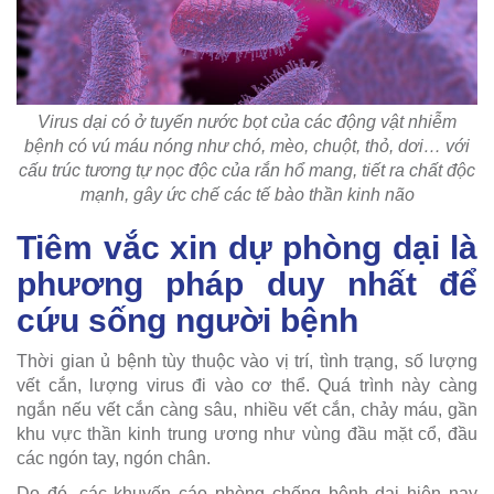
Virus dại có ở tuyến nước bọt của các động vật nhiễm
bệnh có vú máu nóng như chó, mèo, chuột, thỏ, dơi… với
cấu trúc tương tự nọc độc của rắn hổ mang, tiết ra chất độc
mạnh, gây ức chế các tế bào thần kinh não
Tiêm vắc xin dự phòng dại là
phương pháp duy nhất để
cứu sống người bệnh
Thời gian ủ bệnh tùy thuộc vào vị trí, tình trạng, số lượng
vết cắn, lượng virus đi vào cơ thể. Quá trình này càng
ngắn nếu vết cắn càng sâu, nhiều vết cắn, chảy máu, gần
khu vực thần kinh trung ương như vùng đầu mặt cổ, đầu
các ngón tay, ngón chân.
Do đó, các khuyến cáo phòng chống bệnh dại hiện nay