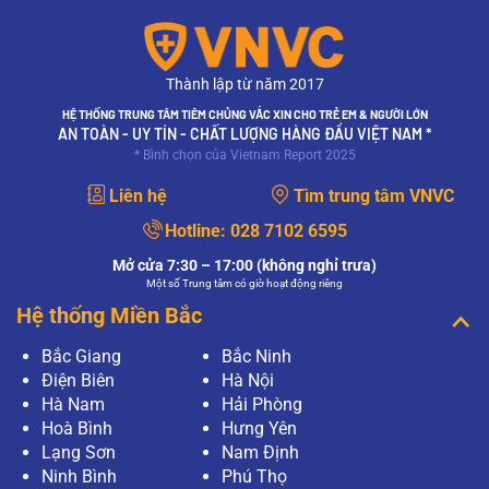
Thành lập từ năm 2017
HỆ THỐNG TRUNG TÂM TIÊM CHỦNG VẮC XIN CHO TRẺ EM & NGƯỜI LỚN
AN TOÀN - UY TÍN - CHẤT LƯỢNG HÀNG ĐẦU VIỆT NAM *
* Bình chọn của Vietnam Report 2025
Liên hệ
Tìm trung tâm VNVC
Hotline:
028 7102 6595
Mở cửa 7:30 – 17:00 (không nghỉ trưa)
Một số Trung tâm có giờ hoạt động riêng
Hệ thống Miền Bắc
Bắc Giang
Bắc Ninh
Điện Biên
Hà Nội
Hà Nam
Hải Phòng
Hoà Bình
Hưng Yên
Lạng Sơn
Nam Định
Ninh Bình
Phú Thọ