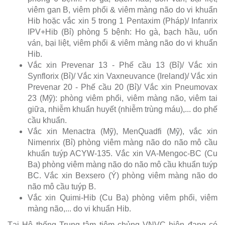
viêm gan B, viêm phổi & viêm màng não do vi khuẩn
Hib hoặc vắc xin 5 trong 1 Pentaxim (Pháp)/ Infanrix
IPV+Hib (Bỉ) phòng 5 bệnh: Ho gà, bạch hầu, uốn
ván, bại liệt, viêm phổi & viêm màng não do vi khuẩn
Hib.
Vắc xin Prevenar 13 - Phế cầu 13 (Bỉ)/ Vắc xin
Synflorix (Bỉ)/ Vắc xin Vaxneuvance (Ireland)/ Vắc xin
Prevenar 20 - Phế cầu 20 (Bỉ)/ Vắc xin Pneumovax
23 (Mỹ): phòng viêm phổi, viêm màng não, viêm tai
giữa, nhiễm khuẩn huyết (nhiễm trùng máu),... do phế
cầu khuẩn.
Vắc xin Menactra (Mỹ), MenQuadfi (Mỹ), vắc xin
Nimenrix (Bỉ) phòng viêm màng não do não mô cầu
khuẩn tuýp ACYW-135. Vắc xin VA-Mengoc-BC (Cu
Ba) phòng viêm màng não do não mô cầu khuẩn tuýp
BC. Vắc xin Bexsero (Ý) phòng viêm màng não do
não mô cầu tuýp B.
Vắc xin Quimi-Hib (Cu Ba) phòng viêm phổi, viêm
màng não,... do vi khuẩn Hib.
Tại Hệ thống Trung tâm tiêm chủng VNVC hiện đang có