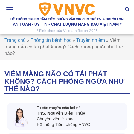
Toggle
navigation
HỆ THỐNG TRUNG TÂM TIÊM CHỦNG VẮC XIN CHO TRẺ EM & NGƯỜI LỚN
AN TOÀN - UY TÍN - CHẤT LƯỢNG HÀNG ĐẦU VIỆT NAM *
* Bình chọn của Vietnam Report 2025
Trang chủ
»
Thông tin bệnh học
»
Truyền nhiễm
»
Viêm
màng não có tái phát không? Cách phòng ngừa như thế
nào?
VIÊM MÀNG NÃO CÓ TÁI PHÁT
KHÔNG? CÁCH PHÒNG NGỪA NHƯ
THẾ NÀO?
Tư vấn chuyên môn bài viết
ThS. Nguyễn Diệu Thúy
Chuyên viên Y khoa
Hệ thống Tiêm chủng VNVC