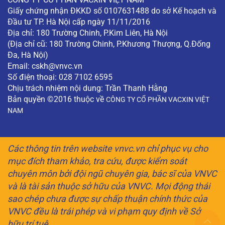
Giấy chứng nhận ĐKKD số 0107631488 do sở Kế hoạch và
Đầu tư TP. Hà Nội cấp ngày 11/11/2016
Địa chỉ: 180 Trường Chinh, P.Kim Liên, Hà Nội
(Địa chỉ cũ: 180 Trường Chinh, P.Khương Thượng, Q.Đống
Đa, Hà Nội)
Email:
cskh@vnvc.vn
Số điện thoại: 028 7102 6595
Chịu trách nhiệm nội dung: Trần Thanh Hằng
Bản quyền ©2016 thuộc về
CÔNG TY CỔ PHẦN VACXIN VIỆT
NAM
Các thông tin trên website vnvc.vn chỉ phục vụ cho
mục đích tham khảo, tra cứu, được kiểm soát
chuyên môn bởi đội ngũ chuyên gia, bác sĩ của VNVC
và là tài sản thuộc sở hữu của VNVC. Mọi động thái
sao chép chưa được sự chấp thuận chính thức của
VNVC đều là trái phép và vi phạm quy định về Sở
hữu trí tuệ.