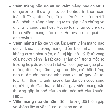
Viêm màng não do virus
: Viêm màng não do virus
ở người lớn thường nhẹ, có thể điều trị khỏi hoàn
toàn, ít để lại di chứng. Tuy nhiên ở trẻ nhỏ dưới 1
tuổi, bệnh thường nặng, nguy cơ gặp biến chứng và
di chứng cũng cao hơn. Một số loại virus có thể gây
bệnh viêm màng não như Herpes, cúm, quai bị,
enterovirus,...
Viêm màng não do vi khuẩn
: Bệnh viêm màng não
do vi khuẩn thường nặng, diễn biến nhanh, nếu
không được phát hiện, điều trị kịp thời, tỷ lệ tử vong
của người bệnh là rất cao. Thậm chí, trong một số
trường hợp được điều trị tốt vẫn có nguy cơ gặp phải
những di chứng trầm trọng như điếc, mù, hội chứng
não nước, tổn thương thần kinh khu trú gây liệt, rối
loạn tâm thần,...; ảnh hưởng lâu dài đến cuộc sống
người bệnh. Các loại vi khuẩn gây viêm màng não
thường gặp là phế cầu khuẩn, não mô cầu khuẩn,
Hib,...
Viêm màng não do nấm
: Bệnh tương đối hiếm gặp
và không lây truyền từ người sang người.