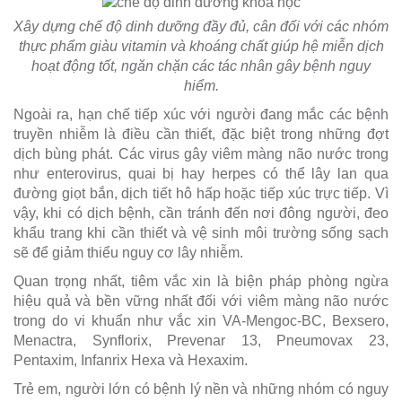
Xây dựng chế độ dinh dưỡng đầy đủ, cân đối với các nhóm
thực phẩm giàu vitamin và khoáng chất giúp hệ miễn dịch
hoạt động tốt, ngăn chặn các tác nhân gây bệnh nguy
hiểm.
Ngoài ra, hạn chế tiếp xúc với người đang mắc các bệnh
truyền nhiễm là điều cần thiết, đặc biệt trong những đợt
dịch bùng phát. Các virus gây viêm màng não nước trong
như enterovirus, quai bị hay herpes có thể lây lan qua
đường giọt bắn, dịch tiết hô hấp hoặc tiếp xúc trực tiếp. Vì
vậy, khi có dịch bệnh, cần tránh đến nơi đông người, đeo
khẩu trang khi cần thiết và vệ sinh môi trường sống sạch
sẽ để giảm thiểu nguy cơ lây nhiễm.
Quan trọng nhất, tiêm vắc xin là biện pháp phòng ngừa
hiệu quả và bền vững nhất đối với viêm màng não nước
trong do vi khuẩn như vắc xin VA-Mengoc-BC, Bexsero,
Menactra, Synflorix, Prevenar 13, Pneumovax 23,
Pentaxim, Infanrix Hexa và Hexaxim.
Trẻ em, người lớn có bệnh lý nền và những nhóm có nguy