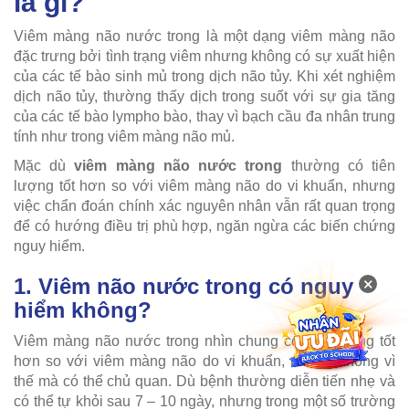
là gì?
Viêm màng não nước trong là một dạng viêm màng não
đặc trưng bởi tình trạng viêm nhưng không có sự xuất hiện
của các tế bào sinh mủ trong dịch não tủy. Khi xét nghiệm
dịch não tủy, thường thấy dịch trong suốt với sự gia tăng
của các tế bào lympho bào, thay vì bạch cầu đa nhân trung
tính như trong viêm màng não mủ.
Mặc dù
viêm màng não nước trong
thường có tiên
lượng tốt hơn so với viêm màng não do vi khuẩn, nhưng
việc chẩn đoán chính xác nguyên nhân vẫn rất quan trọng
để có hướng điều trị phù hợp, ngăn ngừa các biến chứng
nguy hiểm.
×
1. Viêm não nước trong có nguy
hiểm không?
Viêm màng não nước trong nhìn chung có tiên lượng tốt
hơn so với viêm màng não do vi khuẩn, nhưng không vì
thế mà có thể chủ quan. Dù bệnh thường diễn tiến nhẹ và
có thể tự khỏi sau 7 – 10 ngày, nhưng trong một số trường