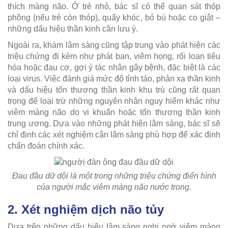
thích màng não. Ở trẻ nhỏ, bác sĩ có thể quan sát thóp
phồng (nếu trẻ còn thóp), quấy khóc, bỏ bú hoặc co giật –
những dấu hiệu thần kinh cần lưu ý.
Ngoài ra, khám lâm sàng cũng tập trung vào phát hiện các
triệu chứng đi kèm như phát ban, viêm họng, rối loạn tiêu
hóa hoặc đau cơ, gợi ý tác nhân gây bệnh, đặc biệt là các
loại virus. Việc đánh giá mức độ tỉnh táo, phản xạ thần kinh
và dấu hiệu tổn thương thần kinh khu trú cũng rất quan
trọng để loại trừ những nguyên nhân nguy hiểm khác như
viêm màng não do vi khuẩn hoặc tổn thương thần kinh
trung ương. Dựa vào những phát hiện lâm sàng, bác sĩ sẽ
chỉ định các xét nghiệm cận lâm sàng phù hợp để xác định
chẩn đoán chính xác.
Đau đầu dữ dội là một trong những triệu chứng điển hình
của người mắc viêm màng não nước trong.
2. Xét nghiệm dịch não tủy
Dựa trên những dấu hiệu lâm sàng nghi ngờ viêm màng