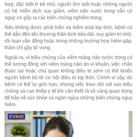
hợp, đặc biệt ở trẻ nhỏ, người lớn tuổi hoặc những người
có hệ miễn dịch suy giảm,
viêm não nước trong
vẫn có
nguy cơ gây ra các biến chứng nghiêm trọng.
Nếu không được phát hiện và kiểm soát kịp thời, bệnh có
thể dẫn đến tổn thương thần kinh kéo dài, suy giảm trí nhớ,
rối loạn vận động hoặc trong những trường hợp hiếm gặp,
thậm chí gây tử vong.
Ngoài ra, vì triệu chứng của viêm màng não nước trong có
thể tương đồng với viêm màng não do vi khuẩn, việc chẩn
đoán sai hoặc chủ quan không điều trị sớm có thể khiến
người bệnh bỏ lỡ cơ hội điều trị kịp thời. Chính vì vậy, dù
bệnh có thể tự giới hạn, nhưng việc theo dõi sát sao triệu
chứng và can thiệp y tế khi cần thiết là vô cùng quan trọng
để bảo vệ sức khỏe và ngăn ngừa những biến chứng nguy
hiểm.