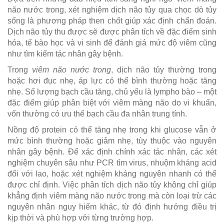
não nước trong, xét nghiệm dịch não tủy qua chọc dò tủy
sống là phương pháp then chốt giúp xác định chẩn đoán.
Dịch não tủy thu được sẽ được phân tích về đặc điểm sinh
hóa, tế bào học và vi sinh để đánh giá mức độ viêm cũng
như tìm kiếm tác nhân gây bệnh.
Trong
viêm não nước trong
, dịch não tủy thường trong
hoặc hơi đục nhẹ, áp lực có thể bình thường hoặc tăng
nhẹ. Số lượng bạch cầu tăng, chủ yếu là lympho bào – một
đặc điểm giúp phân biệt với viêm màng não do vi khuẩn,
vốn thường có ưu thế bạch cầu đa nhân trung tính.
Nồng độ protein có thể tăng nhẹ trong khi glucose vẫn ở
mức bình thường hoặc giảm nhẹ, tùy thuộc vào nguyên
nhân gây bệnh. Để xác định chính xác tác nhân, các xét
nghiệm chuyên sâu như PCR tìm virus, nhuộm kháng acid
đối với lao, hoặc xét nghiệm kháng nguyên nhanh có thể
được chỉ định. Việc phân tích dịch não tủy không chỉ giúp
khẳng định viêm màng não nước trong mà còn loại trừ các
nguyên nhân nguy hiểm khác, từ đó định hướng điều trị
kịp thời và phù hợp với từng trường hợp.