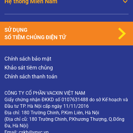
Hệ thống Miền Nam
SỬ DỤNG
SỔ TIÊM CHỦNG ĐIỆN TỬ
Chính sách bảo mật
Khảo sát tiêm chủng
Chính sách thanh toán
CÔNG TY CỔ PHẦN VACXIN VIỆT NAM
Giấy chứng nhận ĐKKD số 0107631488 do sở Kế hoạch và
Đầu tư TP. Hà Nội cấp ngày 11/11/2016
Địa chỉ: 180 Trường Chinh, P.Kim Liên, Hà Nội
(Địa chỉ cũ: 180 Trường Chinh, P.Khương Thượng, Q.Đống
Đa, Hà Nội)
Email:
cskh@vnvc.vn