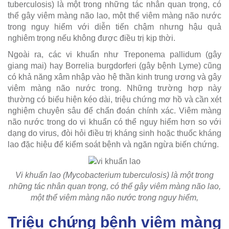
tuberculosis) là một trong những tác nhân quan trọng, có
thể gây viêm màng não lao, một thể viêm màng não nước
trong nguy hiểm với diễn tiến chậm nhưng hậu quả
nghiêm trọng nếu không được điều trị kịp thời.
Ngoài ra, các vi khuẩn như Treponema pallidum (gây
giang mai) hay Borrelia burgdorferi (gây bệnh Lyme) cũng
có khả năng xâm nhập vào hệ thần kinh trung ương và gây
viêm màng não nước trong. Những trường hợp này
thường có biểu hiện kéo dài, triệu chứng mơ hồ và cần xét
nghiệm chuyên sâu để chẩn đoán chính xác. Viêm màng
não nước trong do vi khuẩn có thể nguy hiểm hơn so với
dạng do virus, đòi hỏi điều trị kháng sinh hoặc thuốc kháng
lao đặc hiệu để kiểm soát bệnh và ngăn ngừa biến chứng.
Vi khuẩn lao (Mycobacterium tuberculosis) là một trong
những tác nhân quan trọng, có thể gây viêm màng não lao,
một thể viêm màng não nước trong nguy hiểm,
Triệu chứng bệnh viêm màng