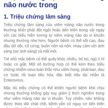
não nước trong
1. Triệu chứng lâm sàng
Triệu chứng lâm sàng của viêm màng não nước trong
thường khởi phát đột ngột hoặc tiến triển trong vài ngày
với các biểu hiện tương tự viêm màng não do vi khuẩn
nhưng thường nhẹ hơn. Người bệnh có thể sốt cao, đau
đầu dữ dội, cổ cứng, buồn nôn và nôn, nhạy cảm với ánh
sáng (sợ ánh sáng) và mệt mỏi.
Trẻ nhỏ mắc bệnh có thể quấy khóc nhiều, bỏ bú, ngủ li bì
hoặc co giật. Một số trường hợp có thể kèm theo triệu
chứng nhiễm virus toàn thân như viêm họng, phát ban, đau
cơ hoặc rối loạn tiêu hóa, đặc biệt nếu tác nhân là
Enterovirus.
Mặc dù triệu chứng có thể khiến người bệnh khó chịu
nhưng thường không gây suy giảm ý thức nghiêm trọng
như viêm màng não do vi khuẩn. Tuy nhiên, nếu không
được theo dõi chặt chẽ, bệnh vẫn có nguy cơ tiến triển