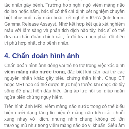
tác nhân gây bệnh. Trường hợp nghi ngờ viêm màng não
do lao hoặc nấm, bác sĩ có thể chỉ định xét nghiệm chuyên
biệt như nuôi cấy máu hoặc xét nghiệm IGRA (Interferon-
Gamma Release Assays). Nhờ kết hợp kết quả xét nghiệm
máu với lâm sàng và phân tích dịch não tủy, bác sĩ có thể
đưa ra chẩn đoán chính xác, từ đó lựa chọn phác đồ điều
trị phù hợp nhất cho bệnh nhân.
4. Chẩn đoán hình ảnh
Chẩn đoán hình ảnh đóng vai trò hỗ trợ trong việc xác định
viêm màng não nước trong
, đặc biệt khi cần loại trừ các
nguyên nhân khác gây triệu chứng thần kinh. Chụp CT
hoặc MRI não có thể được thực hiện trước khi chọc dò tủy
sống để phát hiện dấu hiệu tăng áp lực nội sọ, giúp ngăn
ngừa biến chứng nguy hiểm.
Trên hình ảnh MRI, viêm màng não nước trong có thể biểu
hiện dưới dạng tăng tín hiệu ở màng não trên các chuỗi
xung nhạy với dịch, nhưng nhìn chung không có tổn
thương mủ như trong viêm màng não do vi khuẩn. Siêu âm