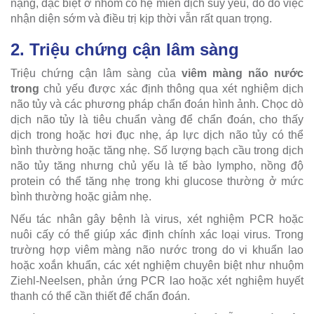
nặng, đặc biệt ở nhóm có hệ miễn dịch suy yếu, do đó việc
nhận diện sớm và điều trị kịp thời vẫn rất quan trọng.
2. Triệu chứng cận lâm sàng
Triệu chứng cận lâm sàng của
viêm màng não nước
trong
chủ yếu được xác định thông qua xét nghiệm dịch
não tủy và các phương pháp chẩn đoán hình ảnh. Chọc dò
dịch não tủy là tiêu chuẩn vàng để chẩn đoán, cho thấy
dịch trong hoặc hơi đục nhẹ, áp lực dịch não tủy có thể
bình thường hoặc tăng nhẹ. Số lượng bạch cầu trong dịch
não tủy tăng nhưng chủ yếu là tế bào lympho, nồng độ
protein có thể tăng nhẹ trong khi glucose thường ở mức
bình thường hoặc giảm nhẹ.
Nếu tác nhân gây bệnh là virus, xét nghiệm PCR hoặc
nuôi cấy có thể giúp xác định chính xác loại virus. Trong
trường hợp viêm màng não nước trong do vi khuẩn lao
hoặc xoắn khuẩn, các xét nghiệm chuyên biệt như nhuộm
Ziehl-Neelsen, phản ứng PCR lao hoặc xét nghiệm huyết
thanh có thể cần thiết để chẩn đoán.