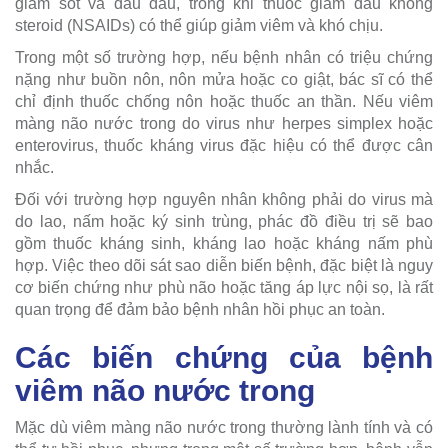
giảm sốt và đau đầu, trong khi thuốc giảm đau không
steroid (NSAIDs) có thể giúp giảm viêm và khó chịu.
Trong một số trường hợp, nếu bệnh nhân có triệu chứng
nặng như buồn nôn, nôn mửa hoặc co giật, bác sĩ có thể
chỉ định thuốc chống nôn hoặc thuốc an thần. Nếu viêm
màng não nước trong do virus như herpes simplex hoặc
enterovirus, thuốc kháng virus đặc hiệu có thể được cân
nhắc.
Đối với trường hợp nguyên nhân không phải do virus mà
do lao, nấm hoặc ký sinh trùng, phác đồ điều trị sẽ bao
gồm thuốc kháng sinh, kháng lao hoặc kháng nấm phù
hợp. Việc theo dõi sát sao diễn biến bệnh, đặc biệt là nguy
cơ biến chứng như phù não hoặc tăng áp lực nội sọ, là rất
quan trọng để đảm bảo bệnh nhân hồi phục an toàn.
Các biến chứng của bệnh
viêm não nước trong
Mặc dù viêm màng não nước trong thường lành tính và có