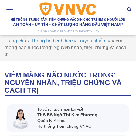
Toggle
navigation
HỆ THỐNG TRUNG TÂM TIÊM CHỦNG VẮC XIN CHO TRẺ EM & NGƯỜI LỚN
AN TOÀN - UY TÍN - CHẤT LƯỢNG HÀNG ĐẦU VIỆT NAM *
* Bình chọn của Vietnam Report 2025
Trang chủ
»
Thông tin bệnh học
»
Truyền nhiễm
»
Viêm
màng não nước trong: Nguyên nhân, triệu chứng và cách
trị
VIÊM MÀNG NÃO NƯỚC TRONG:
NGUYÊN NHÂN, TRIỆU CHỨNG VÀ
CÁCH TRỊ
Tư vấn chuyên môn bài viết
ThS.BS Ngô Thị Kim Phượng
Quản lý Y khoa
Hệ thống Tiêm chủng VNVC