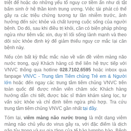
triệt để hoặc do những yếu tố nguy cơ tiềm ẩn như dị tật
bẩm sinh ở hệ thần kinh trung ương. Việc tái phát có thể
gây ra các triệu chứng tương tự lần nhiễm trước, ảnh
hưởng đến sức khỏe và chất lượng cuộc sống của người
bệnh. Do đó, sau khi điều trị khỏi, cần có biện pháp phòng
ngừa như tiêm vắc xin, duy trì lối sống lành mạnh và theo
dõi sức khỏe định kỳ để giảm thiểu nguy cơ mắc lại căn
bệnh này.
Nếu còn bất kỳ thắc mắc nào về vấn đề viêm màng não
nước trong, quý Khách hàng có thể liên hệ trực tiếp với
VNVC thông qua hotline
028.7102.6595
hoặc inbox qua
fanpage
VNVC - Trung tâm Tiêm chủng Trẻ em & Người
lớn
hoặc đến ngay các trung tâm tiêm chủng VNVC trên
toàn quốc để được nhân viên chăm sóc Khách hàng
hướng dẫn chi tiết, được bác sĩ thăm khám sàng lọc, tư
vấn sức khỏe và chỉ định tiêm ngừa phù hợp. Tra cứu
trung tâm tiêm chủng VNVC gần nhất
tại đây
.
Tóm lại,
viêm màng não nước trong
là một dạng viêm
màng não chủ yếu do virus gây ra, với đặc điểm là dịch
não tủy trong và sự gia tăng của tế bào lympho bào. Bệnh