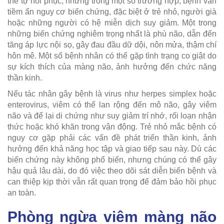
thể tự hồi phục, nhưng trong một số trường hợp, bệnh vẫn
tiềm ẩn nguy cơ biến chứng, đặc biệt ở trẻ nhỏ, người già
hoặc những người có hệ miễn dịch suy giảm. Một trong
những biến chứng nghiêm trọng nhất là phù não, dẫn đến
tăng áp lực nội sọ, gây đau đầu dữ dội, nôn mửa, thậm chí
hôn mê. Một số bệnh nhân có thể gặp tình trạng co giật do
sự kích thích của màng não, ảnh hưởng đến chức năng
thần kinh.
Nếu tác nhân gây bệnh là virus như herpes simplex hoặc
enterovirus, viêm có thể lan rộng đến mô não, gây viêm
não và để lại di chứng như suy giảm trí nhớ, rối loạn nhận
thức hoặc khó khăn trong vận động. Trẻ nhỏ mắc bệnh có
nguy cơ gặp phải các vấn đề phát triển thần kinh, ảnh
hưởng đến khả năng học tập và giao tiếp sau này. Dù các
biến chứng này không phổ biến, nhưng chúng có thể gây
hậu quả lâu dài, do đó việc theo dõi sát diễn biến bệnh và
can thiệp kịp thời vẫn rất quan trọng để đảm bảo hồi phục
an toàn.
Phòng ngừa viêm màng não