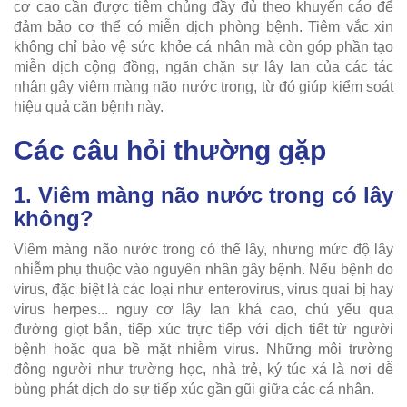
cơ cao cần được tiêm chủng đầy đủ theo khuyến cáo để
đảm bảo cơ thể có miễn dịch phòng bệnh. Tiêm vắc xin
không chỉ bảo vệ sức khỏe cá nhân mà còn góp phần tạo
miễn dịch cộng đồng, ngăn chặn sự lây lan của các tác
nhân gây viêm màng não nước trong, từ đó giúp kiểm soát
hiệu quả căn bệnh này.
Các câu hỏi thường gặp
1. Viêm màng não nước trong có lây
không?
Viêm màng não nước trong có thể lây, nhưng mức độ lây
nhiễm phụ thuộc vào nguyên nhân gây bệnh. Nếu bệnh do
virus, đặc biệt là các loại như enterovirus, virus quai bị hay
virus herpes... nguy cơ lây lan khá cao, chủ yếu qua
đường giọt bắn, tiếp xúc trực tiếp với dịch tiết từ người
bệnh hoặc qua bề mặt nhiễm virus. Những môi trường
đông người như trường học, nhà trẻ, ký túc xá là nơi dễ
bùng phát dịch do sự tiếp xúc gần gũi giữa các cá nhân.