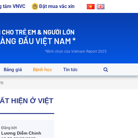
ng tâm VNVC
Đặt mua vắc xin
 CHO TRẺ EM & NGƯỜI LỚN
HÀNG ĐẦU VIỆT NAM *
*Bình chọn của Vietnam Report 2025
Bảng giá
Bệnh học
Tin tức
am
ẤT HIỆN Ở VIỆT
Đăng bởi
Lương Diễm Chinh