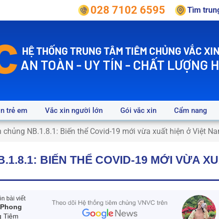
028 7102 6595
Tìm tru
HỆ THỐNG TRUNG TÂM TIÊM CHỦNG VẮC XIN
AN TOÀN - UY TÍN - CHẤT LƯỢNG 
in trẻ em
Vắc xin người lớn
Gói vắc xin
Cẩm nang
n chủng NB.1.8.1: Biến thể Covid-19 mới vừa xuất hiện ở Việt N
.1.8.1: BIẾN THỂ COVID-19 MỚI VỪA XU
 bài viết
 Phong
g Tiêm