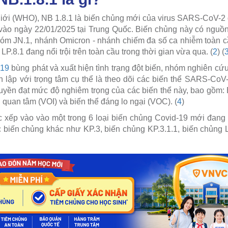
iới (WHO), NB 1.8.1 là biến chủng mới của virus SARS-CoV-2 g
vào ngày 22/01/2025 tại Trung Quốc. Biến chủng này có nguồn 
óm JN.1, nhánh Omicron - nhánh chiếm đa số ca nhiễm toàn c
P.8.1 đang nổi trội trên toàn cầu trong thời gian vừa qua. (
2
) (
-19
bùng phát và xuất hiện tình trạng đột biến, nhóm nghiên cứu
lập với trọng tâm cụ thể là theo dõi các biến thể SARS-CoV
truyền đạt mức độ nghiêm trọng của các biến thể này, bao gồm:
 quan tâm (VOI) và biến thể đáng lo ngại (VOC). (
4
)
c xếp vào vào một trong 6 loại biến chủng Covid-19 mới đang
 biến chủng khác như KP.3, biến chủng KP.3.1.1, biến chủng