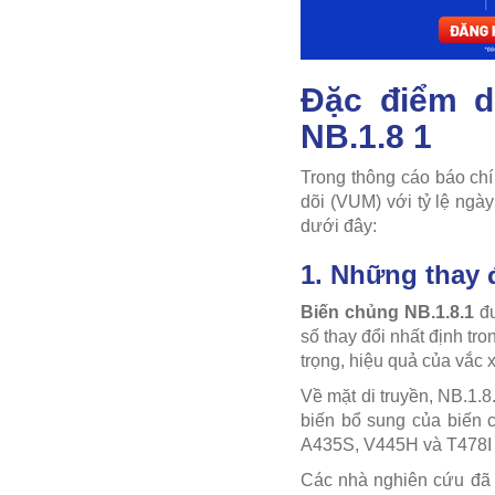
Đặc điểm d
NB.1.8 1
Trong thông cáo báo ch
dõi (VUM) với tỷ lệ ngà
dưới đây:
1. Những thay 
Biến chủng NB.1.8.1
đư
số thay đổi nhất định tr
trọng, hiệu quả của vắc x
Về mặt di truyền, NB.1.8
biến bổ sung của biến 
A435S, V445H và T478I v
Các nhà nghiên cứu đã ph