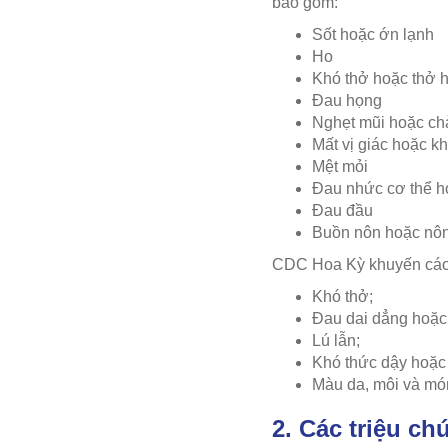
bao gồm:
Sốt hoặc ớn lạnh
Ho
Khó thở hoặc thở h
Đau họng
Nghẹt mũi hoặc ch
Mất vị giác hoặc k
Mệt mỏi
Đau nhức cơ thể h
Đau đầu
Buồn nôn hoặc nô
CDC Hoa Kỳ khuyến cáo 
Khó thở;
Đau dai dẳng hoặc
Lú lẫn;
Khó thức dậy hoặc k
Màu da, môi và món
2. Các triệu c