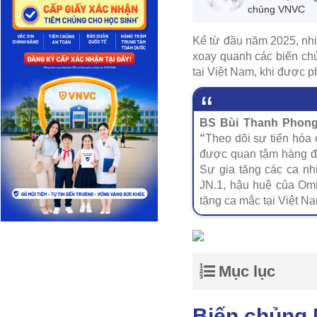
chủng VNVC
Kể từ đầu năm 2025, nhiề
xoay quanh các biến ch
tại Việt Nam, khi được 
BS Bùi Thanh Phong,
“
Theo dõi sự tiến hóa 
được quan tâm hàng đầ
Sự gia tăng các ca nh
JN.1, hậu huệ của Omi
tăng ca mắc tại Việt Na
Mục lục
Biến chủng N