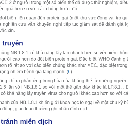
ACE 2 ở người trong một số biến thể đã được thử nghiệm, điề
iệu quả hơn so với các chủng trước đó.
ột biến liên quan đến protein gai (một khu vực đóng vai trò qu
à nghiên cứu vẫn khuyến nghị tiếp tục giám sát để đánh giá 
vắc xin.
 truyền
hủng NB.1.8.1 có khả năng lây lan nhanh hơn so với biến chủng
o người cao hơn do đột biến protein gai. Đặc biệt, WHO đánh gi
 hơn rõ rệt so với các biến chủng khác như XEC, đặc biệt trong
trạng nhiễm bệnh gia tăng mạnh. (
6
)
ũng chỉ ra phản ứng trung hòa của kháng thể từ những người 
 1,6 lần với NB.1.8.1 so với một thể gần đây khác là LP.8.1. .
có khả năng lây truyền virus cho người khác cao hơn so với cá
nhanh của NB.1.8.1 khiến giới khoa học lo ngại về một chu kỳ b
 động, giai đoạn thường ghi nhận đỉnh dịch.
 tránh miễn dịch