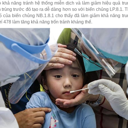
 khả năng tránh hệ thống miễn dịch và làm giảm hiệu quả tr
 trùng trước đó tạo ra dễ dàng hơn so với biến chủng LP.8.1. T
 435 của biến chủng NB.1.8.1 cho thấy đã làm giảm khả năng tr
 trí 478 làm tăng khả năng trốn tránh kháng thể.