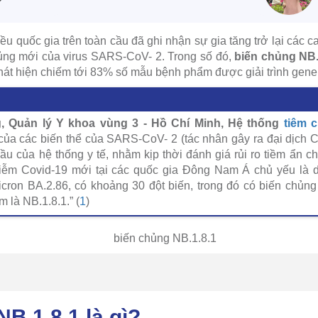
u quốc gia trên toàn cầu đã ghi nhận sự gia tăng trở lại các c
ủng mới của virus SARS-CoV- 2. Trong số đó,
biến chủng NB.
phát hiện chiếm tới 83% số mẫu bệnh phẩm được giải trình gene
 Quản lý Y khoa vùng 3 - Hồ Chí Minh, Hệ thống
tiêm 
của các biến thể của SARS-CoV- 2 (tác nhân gây ra đại dịch C
u của hệ thống y tế, nhằm kịp thời đánh giá rủi ro tiềm ẩn c
iễm Covid-19 mới tại các quốc gia Đông Nam Á chủ yếu là 
cron BA.2.86, có khoảng 30 đột biến, trong đó có biến chủng 
m là NB.1.8.1.” (
1
)
B.1.8.1 là gì?