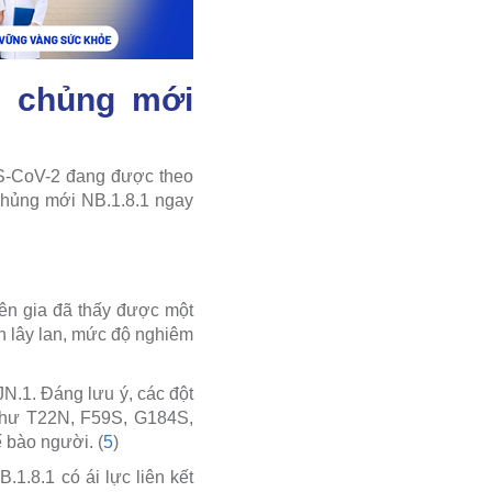
n chủng mới
RS-CoV-2 đang được theo
 chủng mới NB.1.8.1 ngay
yên gia đã thấy được một
ch lây lan, mức độ nghiêm
JN.1. Đáng lưu ý, các đột
 như T22N, F59S, G184S,
 bào người. (
5
)
.1.8.1 có ái lực liên kết