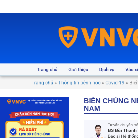
Trang chủ
Giới thiệu
Dịch vụ
Vắc x
Trang chủ
»
Thông tin bệnh học
»
Covid-19
»
Biế
BIẾN CHỦNG NB
NAM
Tư vấn chuyên môn
BS Bùi Thanh
Bác sĩ Hệ thốn