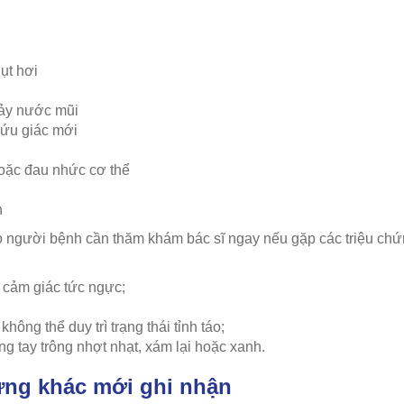
ụt hơi
ảy nước mũi
hứu giác mới
oặc đau nhức cơ thể
n
người bệnh cần thăm khám bác sĩ ngay nếu gặp các triệu chứ
 cảm giác tức ngực;
hông thể duy trì trạng thái tỉnh táo;
g tay trông nhợt nhạt, xám lại hoặc xanh.
hứng khác mới ghi nhận