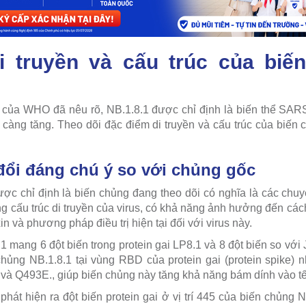
i truyền và cấu trúc của biế
í của WHO đã nêu rõ, NB.1.8.1 được chỉ định là biến thể SA
y càng tăng. Theo dõi đặc điểm di truyền và cấu trúc của biến
đổi đáng chú ý so với chủng gốc
ợc chỉ định là biến chủng đang theo dõi có nghĩa là các chu
ong cấu trúc di truyền của virus, có khả năng ảnh hưởng đến cá
in và phương pháp điều trị hiện tại đối với virus này.
.1 mang 6 đột biến trong protein gai LP8.1 và 8 đột biến so với 
chủng NB.1.8.1 tại vùng RBD của protein gai (protein spike)
à Q493E., giúp biến chủng này tăng khả năng bám dính vào tế
át hiện ra đột biến protein gai ở vị trí 445 của biến chủng NB