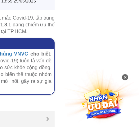
13:55 29/05/2025
a mắc Covid-19, tập trung
1.8.1
đang chiếm ưu thế
 tại TP.HCM.
chủng VNVC
cho biết:
ovid-19) luôn là vấn đề
ho sức khỏe cộng đồng.
do biến thể thuộc nhóm
×
mới nổi, gây ra sự gia