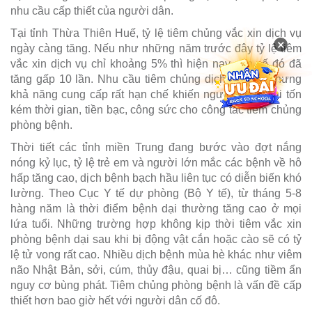
nhu cầu cấp thiết của người dân.
Tại tỉnh Thừa Thiên Huế, tỷ lệ tiêm chủng vắc xin dịch vụ
×
ngày càng tăng. Nếu như những năm trước đây tỷ lệ tiêm
vắc xin dịch vụ chỉ khoảng 5% thì hiện nay con số đó đã
tăng gấp 10 lần. Nhu cầu tiêm chủng dịch vụ lớn, nhưng
khả năng cung cấp rất hạn chế khiến người dân phải tốn
kém thời gian, tiền bạc, công sức cho công tác tiêm chủng
phòng bệnh.
Thời tiết các tỉnh miền Trung đang bước vào đợt nắng
nóng kỷ lục, tỷ lệ trẻ em và người lớn mắc các bệnh về hô
hấp tăng cao, dịch bệnh bạch hầu liên tục có diễn biến khó
lường. Theo Cục Y tế dự phòng (Bộ Y tế), từ tháng 5-8
hàng năm là thời điểm bệnh dại thường tăng cao ở mọi
lứa tuổi. Những trường hợp không kịp thời tiêm vắc xin
phòng bệnh dại sau khi bị động vật cắn hoặc cào sẽ có tỷ
lệ tử vong rất cao. Nhiều dịch bệnh mùa hè khác như viêm
não Nhật Bản, sởi, cúm, thủy đậu, quai bị… cũng tiềm ẩn
nguy cơ bùng phát. Tiêm chủng phòng bệnh là vấn đề cấp
thiết hơn bao giờ hết với người dân cố đô.