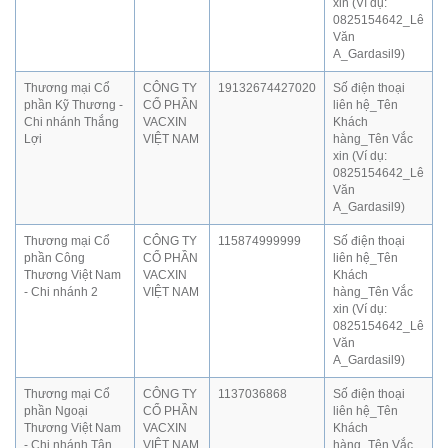
xin (Ví dụ:
0825154642_Lê
Văn
A_Gardasil9)
Thương mại Cổ
CÔNG TY
19132674427020
Số điện thoại
phần Kỹ Thương -
CỔ PHẦN
liên hệ_Tên
Chi nhánh Thắng
VACXIN
Khách
Lợi
VIỆT NAM
hàng_Tên Vắc
xin (Ví dụ:
0825154642_Lê
Văn
A_Gardasil9)
Thương mại Cổ
CÔNG TY
115874999999
Số điện thoại
phần Công
CỔ PHẦN
liên hệ_Tên
Thương Việt Nam
VACXIN
Khách
- Chi nhánh 2
VIỆT NAM
hàng_Tên Vắc
xin (Ví dụ:
0825154642_Lê
Văn
A_Gardasil9)
Thương mại Cổ
CÔNG TY
1137036868
Số điện thoại
phần Ngoại
CỔ PHẦN
liên hệ_Tên
Thương Việt Nam
VACXIN
Khách
- Chi nhánh Tân
VIỆT NAM
hàng_Tên Vắc