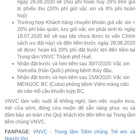
ngày 28.08.2020 sẽ chịu phí hoàn huỷ 28% trên giá
trị phiếu thu (20% phí giữ vắc xin và 8% phí hoàn
huỷ)
Trường hợp Khách hàng chuyển khoản giá vắc xin +
20% phí bảo quản, lưu giữ vắc xin phát sinh từ ngày
18.07.2020 trở về sau (do chưa được tư vấn Chính
sách ưu đãi này) và đến tiêm trước ngày 28.08.2020
sẽ được hoàn trả 20% phí đặt trước khi đến tiêm tại
Trung tâm VNVC Thành phố Huế.
Nhận đặt trước và hẹn tiêm sau 30/7/2020: Vắc xin
Varicella (Hàn Quốc) phòng bệnh thủy đậu.
Nhận đặt trước và hẹn tiêm sau 15/9/2020: Vắc xin
MENGOC BC (Cuba) phòng bệnh Viêm màng não
do não mô cầu khuẩn tuýp BC.
VNVC làm việc suốt lễ không nghỉ, làm việc xuyên trưa,
mở cửa sớm, đóng cửa muộn để sẵn sàng phục vụ và
đảm bảo an toàn cho Quý khách khi đến tiêm tại Trung tâm
tiêm chủng VNVC.
FANPAGE
:
VNVC - Trung tâm Tiêm chủng Trẻ em và
Người lớn