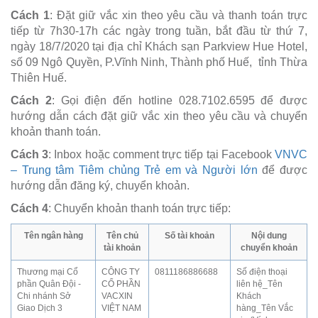
Cách 1
: Đặt giữ vắc xin theo yêu cầu và thanh toán trực
tiếp từ 7h30-17h các ngày trong tuần, bắt đầu từ thứ 7,
ngày 18/7/2020 tại địa chỉ Khách sạn Parkview Hue Hotel,
số 09 Ngô Quyền, P.Vĩnh Ninh, Thành phố Huế, tỉnh Thừa
Thiên Huế.
Cách 2
: Gọi điện đến hotline 028.7102.6595 để được
hướng dẫn cách đặt giữ vắc xin theo yêu cầu và chuyển
khoản thanh toán.
Cách 3
: Inbox hoặc comment trực tiếp tại Facebook
VNVC
– Trung tâm Tiêm chủng Trẻ em và Người lớn
để được
hướng dẫn đăng ký, chuyển khoản.
Cách 4
: Chuyển khoản thanh toán trực tiếp:
Tên ngân hàng
Tên chủ
Số tài khoản
Nội dung
tài khoản
chuyển khoản
Thương mại Cổ
CÔNG TY
0811186886688
Số điện thoại
phần Quân Đội -
CỔ PHẦN
liên hệ_Tên
Chi nhánh Sở
VACXIN
Khách
Giao Dịch 3
VIỆT NAM
hàng_Tên Vắc