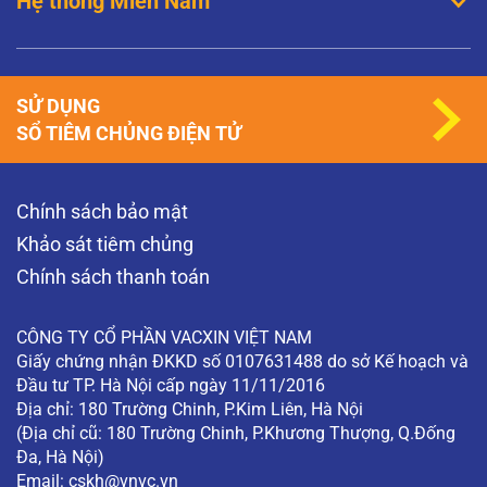
Hệ thống Miền Nam
SỬ DỤNG
SỔ TIÊM CHỦNG ĐIỆN TỬ
Chính sách bảo mật
Khảo sát tiêm chủng
Chính sách thanh toán
CÔNG TY CỔ PHẦN VACXIN VIỆT NAM
Giấy chứng nhận ĐKKD số 0107631488 do sở Kế hoạch và
Đầu tư TP. Hà Nội cấp ngày 11/11/2016
Địa chỉ: 180 Trường Chinh, P.Kim Liên, Hà Nội
(Địa chỉ cũ: 180 Trường Chinh, P.Khương Thượng, Q.Đống
Đa, Hà Nội)
Email:
cskh@vnvc.vn