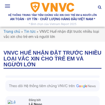
Toggle
navigation
HỆ THỐNG TRUNG TÂM TIÊM CHỦNG VẮC XIN CHO TRẺ EM & NGƯỜI LỚN
AN TOÀN - UY TÍN - CHẤT LƯỢNG HÀNG ĐẦU VIỆT NAM *
* Bình chọn của Vietnam Report 2025
Trang chủ
»
Tin tức
»
VNVC Huế nhận đặt trước nhiều loại
vắc xin cho trẻ em và người lớn
VNVC HUẾ NHẬN ĐẶT TRƯỚC NHIỀU
LOẠI VẮC XIN CHO TRẺ EM VÀ
NGƯỜI LỚN
Đăng bởi
Lê Ngọc