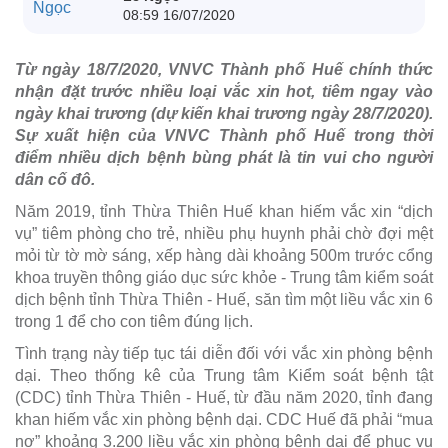
08:59 16/07/2020
Từ ngày 18/7/2020, VNVC Thành phố Huế chính thức
nhận đặt trước nhiều loại vắc xin hot, tiêm ngay vào
ngày khai trương (dự kiến khai trương ngày 28/7/2020).
Sự xuất hiện của VNVC Thành phố Huế trong thời
điểm nhiều dịch bệnh bùng phát là tin vui cho người
dân cố đô.
Năm 2019, tỉnh Thừa Thiên Huế khan hiếm vắc xin “dịch
vụ” tiêm phòng cho trẻ, nhiều phụ huynh phải chờ đợi mệt
mỏi từ tờ mờ sáng, xếp hàng dài khoảng 500m trước cổng
khoa truyền thông giáo dục sức khỏe - Trung tâm kiểm soát
dịch bệnh tỉnh Thừa Thiên - Huế, săn tìm một liều vắc xin 6
trong 1 để cho con tiêm đúng lịch.
Tình trạng này tiếp tục tái diễn đối với vắc xin phòng bệnh
dại. Theo thống kê của Trung tâm Kiểm soát bệnh tật
(CDC) tỉnh Thừa Thiên - Huế, từ đầu năm 2020, tỉnh đang
khan hiếm vắc xin phòng bệnh dại. CDC Huế đã phải “mua
nợ” khoảng 3.200 liều vắc xin phòng bệnh dại để phục vụ