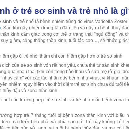
nh ở trẻ sơ sinh và trẻ nhỏ là g
ơ sinh
và trẻ nhỏ là bệnh nhiễm trùng do virus Varicella Zoster 
u
. Sau khi gây nhiễm trùng lần đầu tiên và gây ra bệnh thủy đậu
o thần kinh cảm giác trong cơ thể ở trạng thái “ngủ đông” và c
 suy giảm, căng thẳng thần kinh, tuổi tác cao…, sẽ “thức giấc
hiếm gặp ở trẻ nhỏ, thậm chí còn hiếm gặp hơn ở trẻ sơ sinh.
 dịch của trẻ sơ sinh vốn rất non yếu, chưa thể tự sản sinh kh
ng qua nhau thai (khi còn trong bào thai) và sữa mẹ (ở giai đoạ
ất “nhạy cảm” với các tác nhân gây bệnh như virus, vi khuẩn, n
yền nhiễm nguy hiểm vào thời điểm trẻ sơ sinh chưa đủ tuổi ti
h thủy đậu và zona thần kinh.
u hết các trường hợp trẻ sơ sinh và trẻ nhỏ mắc bệnh zona th
rường hợp trẻ 7 tháng tuổi bị bệnh zona thần kinh với biểu
 trên má dưới bên phải và phía sau cổ. Trẻ này không có ti
đã có tiếp xúc với anh trai ruột bị bệnh thủy đậu và mẹ có t