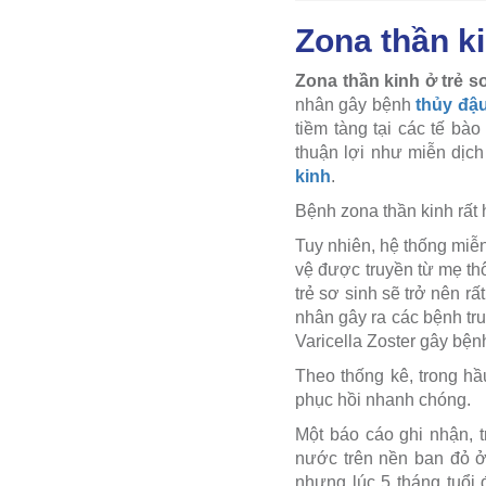
Zona thần ki
Zona thần kinh ở trẻ s
nhân gây bệnh
thủy đậ
tiềm tàng tại các tế bà
thuận lợi như miễn dịch
kinh
.
Bệnh zona thần kinh rất 
Tuy nhiên, hệ thống miễn
vệ được truyền từ mẹ thô
trẻ sơ sinh sẽ trở nên r
nhân gây ra các bệnh tru
Varicella Zoster gây bện
Theo thống kê, trong hầ
phục hồi nhanh chóng.
Một báo cáo ghi nhận, t
nước trên nền ban đỏ ở
nhưng lúc 5 tháng tuổi 