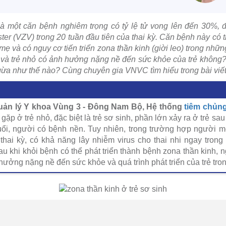
là một căn bệnh nghiêm trọng có tỷ lệ tử vong lên đến 30%, 
ster (VZV) trong 20 tuần đầu tiên của thai kỳ. Căn bệnh này có t
mẹ và có nguy cơ tiến triển zona thần kinh (giời leo) trong nh
và trẻ nhỏ có ảnh hưởng nặng nề đến sức khỏe của trẻ không
gừa như thế nào? Cùng chuyên gia VNVC tìm hiểu trong bài viết
ản lý Y khoa Vùng 3 - Đông Nam Bộ, Hệ thống
tiêm chủn
gặp ở trẻ nhỏ, đặc biệt là trẻ sơ sinh, phần lớn xảy ra ở trẻ sau 
tuổi, người có bệnh nền. Tuy nhiên, trong trường hợp người m
thai kỳ, có khả năng lây nhiễm virus cho thai nhi ngay tron
au khi khỏi bệnh có thể phát triển thành bệnh zona thần kinh, n
ưởng nặng nề đến sức khỏe và quá trình phát triển của trẻ tron