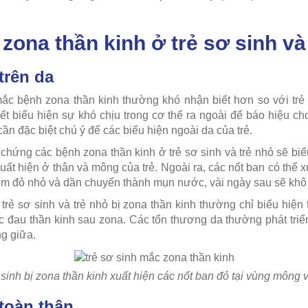
zona thần kinh ở trẻ sơ sinh và
trên da
mắc bệnh zona thần kinh thường khó nhận biết hơn so với trẻ 
iết biểu hiện sự khó chịu trong cơ thể ra ngoài để báo hiệu ch
ần đặc biệt chú ý để các biểu hiện ngoài da của trẻ.
chứng các bệnh zona thần kinh ở trẻ sơ sinh và trẻ nhỏ sẽ biểu
uất hiện ở thân và mông của trẻ. Ngoài ra, các nốt ban có thể x
ốm đỏ nhỏ và dần chuyển thành mụn nước, vài ngày sau sẽ khô 
trẻ sơ sinh và trẻ nhỏ bị zona thần kinh thường chỉ biểu hiệ
c đau thần kinh sau zona. Các tổn thương da thường phát triển 
g giữa.
 sinh bị zona thần kinh xuất hiện các nốt ban đỏ tại vùng mông 
 toàn thân