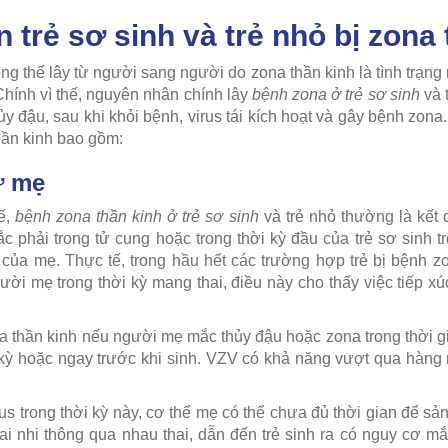
trẻ sơ sinh và trẻ nhỏ bị zona 
g thể lây từ người sang người do zona thần kinh là tình trạng
Chính vì thế, nguyên nhân chính lây
bệnh zona ở trẻ sơ sinh
và t
ủy đậu, sau khi khỏi bệnh, virus tái kích hoạt và gây bệnh zon
thần kinh bao gồm:
ừ mẹ
ế,
bệnh zona thần kinh ở trẻ sơ sinh
và trẻ nhỏ thường là kết 
 phải trong tử cung hoặc trong thời kỳ đầu của trẻ sơ sinh t
của mẹ. Thực tế, trong hầu hết các trường hợp trẻ bị bệnh z
ời mẹ trong thời kỳ mang thai, điều này cho thấy việc tiếp xú
na thần kinh nếu người mẹ mắc thủy đậu hoặc zona trong thời gi
i kỳ hoặc ngay trước khi sinh. VZV có khả năng vượt qua hàng 
s trong thời kỳ này, cơ thể mẹ có thể chưa đủ thời gian để sản
ai nhi thông qua nhau thai, dẫn đến trẻ sinh ra có nguy cơ 