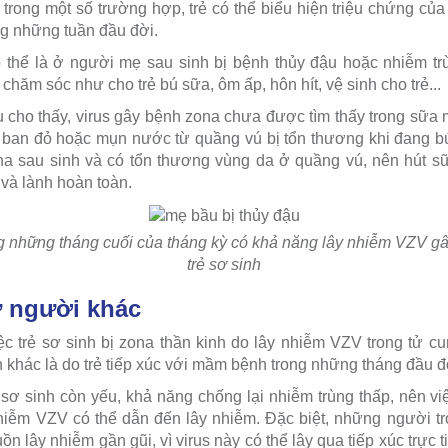
trong một số trường hợp, trẻ có thể biểu hiện triệu chứng của 
ng những tuần đầu đời.
thể là ở người mẹ sau sinh bị bệnh thủy đậu hoặc nhiễm trù
chăm sóc như cho trẻ bú sữa, ôm ấp, hôn hít, vệ sinh cho trẻ...
 cho thấy, virus gây bệnh zona chưa được tìm thấy trong sữa 
ốt ban đỏ hoặc mụn nước từ quầng vú bị tổn thương khi đang b
na sau sinh và có tổn thương vùng da ở quầng vú, nên hút sữ
và lành hoàn toàn.
ng những tháng cuối của tháng kỳ có khả năng lây nhiễm VZV gâ
trẻ sơ sinh
ừ người khác
c trẻ sơ sinh bị zona thần kinh do lây nhiễm VZV trong tử cu
khác là do trẻ tiếp xúc với mầm bệnh trong những tháng đầu đờ
sơ sinh còn yếu, khả năng chống lại nhiễm trùng thấp, nên việ
nhiễm VZV có thể dẫn đến lây nhiễm. Đặc biệt, những người t
ồn lây nhiễm gần gũi, vì virus này có thể lây qua tiếp xúc trực 