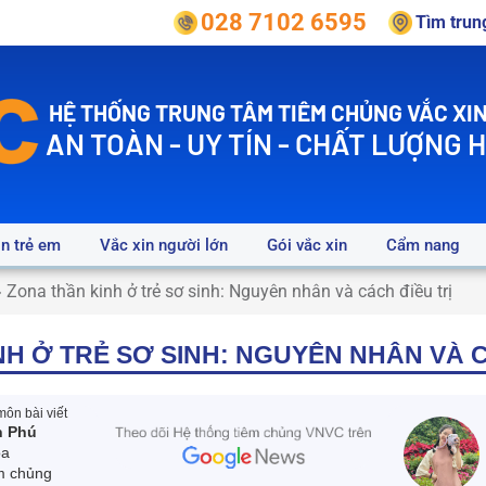
028 7102 6595
Tìm tru
HỆ THỐNG TRUNG TÂM TIÊM CHỦNG VẮC XIN
AN TOÀN - UY TÍN - CHẤT LƯỢNG 
in trẻ em
Vắc xin người lớn
Gói vắc xin
Cẩm nang
»
Zona thần kinh ở trẻ sơ sinh: Nguyên nhân và cách điều trị
H Ở TRẺ SƠ SINH: NGUYÊN NHÂN VÀ C
ôn bài viết
n Phú
oa
m chủng