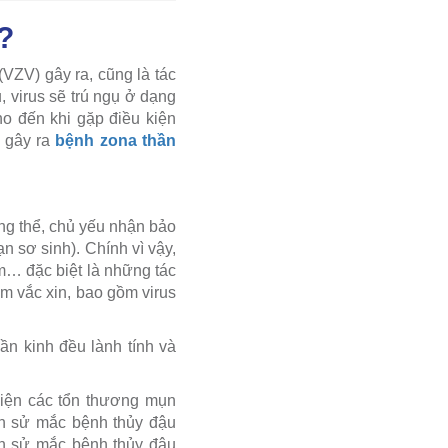
ì?
(VZV) gây ra, cũng là tác
, virus sẽ trú ngụ ở dạng
ho đến khi gặp điều kiện
” gây ra
bệnh zona thần
áng thể, chủ yếu nhận bảo
n sơ sinh). Chính vì vậy,
ấm… đặc biệt là những tác
êm vắc xin, bao gồm virus
ần kinh đều lành tính và
 hiện các tổn thương mụn
ền sử mắc bệnh thủy đậu
iền sử mắc bệnh thủy đậu