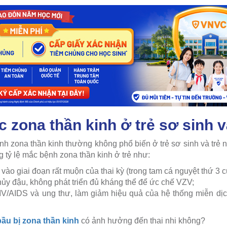
zona thần kinh ở trẻ sơ sinh v
nh zona thần kinh thường không phổ biến ở trẻ sơ sinh và trẻ 
ng tỷ lệ mắc bệnh zona thần kinh ở trẻ như:
vào giai đoạn rất muộn của thai kỳ (trong tam cá nguyệt thứ 3 củ
thủy đậu, không phát triển đủ kháng thể để ức chế VZV;
IV/AIDS và ung thư, làm giảm hiệu quả của hệ thống miễn dịc
ầu bị zona thần kinh
có ảnh hưởng đến thai nhi không?