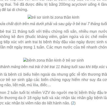
g thai. Trẻ đã được điều trị bằng 200mg acyclovir uống 4 lần
để lại di chứng.
ứa chất dịch trên má dưới phải và sau gáy ở bé trai 7 tháng tuổ
é trai 11 tháng tuổi với triệu chứng nổi sẩn, nhiều mụn nước
không kê đơn (thuốc kháng viêm, giảm ngứa và ức chế miễn d
g tiếp xúc với anh trai bị bệnh thủy đậu vào ngày được sinh r
 lần một ngày trong 1 tuần. Các mụn nước của trẻ nhanh chó
hành mảng bên má trái ở bé trai 11 tháng tuổi sau khi tiếp xúc v
nh là bệnh có biểu hiện ngoài da nhưng gốc rễ tổn thương th
 cơ trẻ sơ sinh gặp các biến chứng nguy hiểm như suy đa cơ
g não, liệt mặt, mù lòa, điếc…
 non 2 tuần tuổi bị nhiễm VZV do người mẹ bị bệnh thủy đậu tr
ổn thương da ở 18 ngày tuổi và xác nhận tác nhân gây bệnh là d
ợc xác nhận bị viêm não do liệt hành não. (
2
)