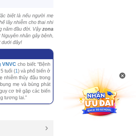
đặc biệt là nếu người mẹ
hể lây nhiễm cho thai nhi
ững năm đầu đời. Vậy
zona
? Nguyên nhân gây bệnh,
 dưới đây!
g VNVC
cho biết: “Bệnh
5 tuổi (
1
) và phổ biến ở
×
ẹ nhiễm thủy đậu trong
g bụng mẹ và bùng phát
guy cơ trẻ gặp các biến
g tương lai.”