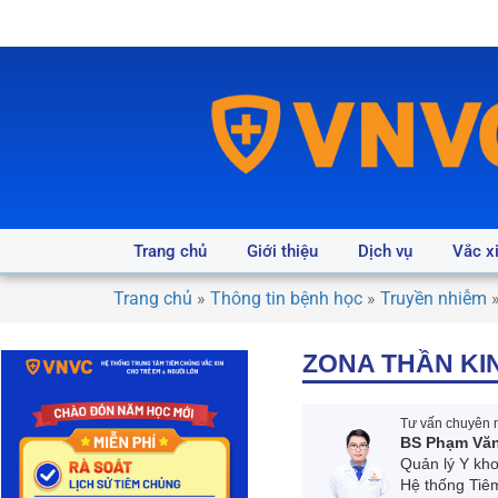
Trang chủ
Giới thiệu
Dịch vụ
Vắc x
Trang chủ
»
Thông tin bệnh học
»
Truyền nhiễm
ZONA THẦN KIN
Tư vấn chuyên m
BS Phạm Vă
Quản lý Y kh
Hệ thống Tiê