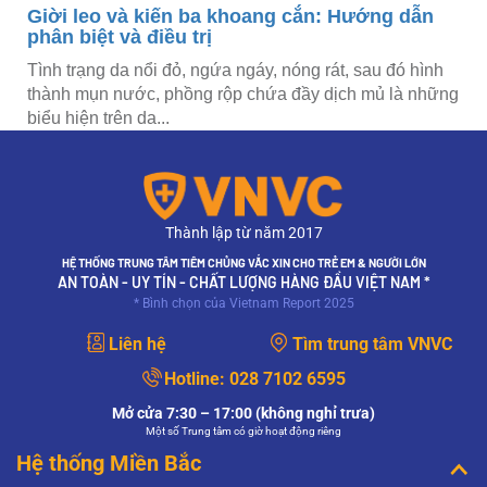
a khoang cắn: Hướng dẫn
Trẻ đang ho có tiêm 
ị
cần phải trì hoãn khô
gứa ngáy, nóng rát, sau đó hình
Tiêm vắc xin phế cầu đúng 
 rộp chứa đầy dịch mủ là những
trẻ khỏi các bệnh nguy hiể
như viêm...
Thành lập từ năm 2017
HỆ THỐNG TRUNG TÂM TIÊM CHỦNG VẮC XIN CHO TRẺ EM & NGƯỜI LỚN
AN TOÀN - UY TÍN - CHẤT LƯỢNG HÀNG ĐẦU VIỆT NAM *
* Bình chọn của Vietnam Report 2025
Liên hệ
Tìm trung tâm VNVC
Hotline:
028 7102 6595
Mở cửa 7:30 – 17:00 (không nghỉ trưa)
Một số Trung tâm có giờ hoạt động riêng
Hệ thống Miền Bắc