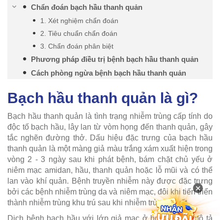
Chẩn đoán bạch hầu thanh quản
1. Xét nghiệm chẩn đoán
2. Tiêu chuẩn chẩn đoán
3. Chẩn đoán phân biệt
Phương pháp điều trị bệnh bạch hầu thanh quản
Cách phòng ngừa bệnh bạch hầu thanh quản
Bạch hầu thanh quản là gì?
Bạch hầu thanh quản là tình trạng nhiễm trùng cấp tính do
độc tố bạch hầu, lây lan từ vòm họng đến thanh quản, gây
tắc nghẽn đường thở. Dấu hiệu đặc trưng của bạch hầu
thanh quản là một màng giả màu trắng xám xuất hiện trong
vòng 2 - 3 ngày sau khi phát bệnh, bám chặt chủ yếu ở
niêm mạc amidan, hầu, thanh quản hoặc lỗ mũi và có thể
lan vào khí quản. Bệnh truyền nhiễm này được đặc trưng
×
bởi các bệnh nhiễm trùng da và niêm mạc, đôi khi tiến triển
thành nhiễm trùng khu trú sau khi nhiễm trùng huyết.
Dịch bệnh bạch hầu với lớp giả mạc ở họng được mô tả