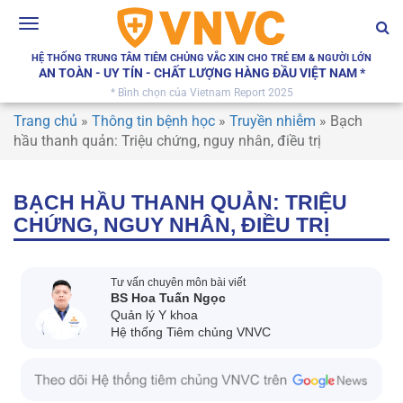
Toggle
navigation
HỆ THỐNG TRUNG TÂM TIÊM CHỦNG VẮC XIN CHO TRẺ EM & NGƯỜI LỚN
AN TOÀN - UY TÍN - CHẤT LƯỢNG HÀNG ĐẦU VIỆT NAM *
* Bình chọn của Vietnam Report 2025
Trang chủ
»
Thông tin bệnh học
»
Truyền nhiễm
»
Bạch
hầu thanh quản: Triệu chứng, nguy nhân, điều trị
BẠCH HẦU THANH QUẢN: TRIỆU
CHỨNG, NGUY NHÂN, ĐIỀU TRỊ
Tư vấn chuyên môn bài viết
BS Hoa Tuấn Ngọc
Quản lý Y khoa
Hệ thống Tiêm chủng VNVC