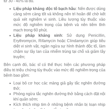
từ 30 - 40% là đủ.
Liệu pháp kháng độc tố bạch hầu
: Nên được dùng
càng sớm càng tốt và không nên trì hoãn để chờ kết
quả xét nghiệm vi sinh. Liều lượng tùy thuộc vào
mức độ nghiêm trọng của bệnh và nên tiêm tĩnh
mạch trong 60 phút.
Liệu pháp kháng sinh
: Sử dụng Penicillin,
Erythromycin, Rifamycin hoặc Clindamycin giúp tiêu
diệt vi sinh vật, ngăn ngừa sự hình thành độc tố, làm
chậm sự lây lan của nhiễm trùng tại chỗ và giảm lây
truyền;
Bên cạnh đó, bác sĩ có thể thực hiện các phương pháp
điều trị triệu chứng tùy thuộc vào mức độ nghiêm trọng của
bệnh bao gồm:
Loại bỏ cơ học các màng giả gây tắc nghẽn đường
thở;
Phòng ngừa tắc nghẽn đường thở bằng cách đặt nội
khí quản sớm;
Kích thích nhịp tim ở những bệnh nhân bị loạn nhịp