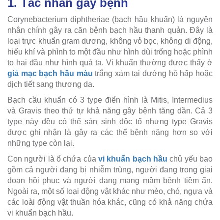
1. Tác nhân gây bệnh
Corynebacterium diphtheriae (bạch hầu khuẩn) là nguyên
nhân chính gây ra căn bệnh bạch hầu thanh quản. Đây là
loại trực khuẩn gram dương, không vỏ bọc, không di động,
hiếu khí và phình to một đầu như hình dùi trống hoặc phình
to hai đầu như hình quả tạ. Vi khuẩn thường được thấy ở
giả mạc bạch hầu màu
trắng xám tại đường hô hấp hoặc
dịch tiết sang thương da.
Bạch cầu khuẩn có 3 type điển hình là Mitis, Intermedius
và Gravis theo thứ tự khả năng gây bệnh tăng dần. Cả 3
type này đều có thể sản sinh độc tố nhưng type Gravis
được ghi nhận là gây ra các thể bệnh nặng hơn so với
những type còn lại.
Con người là ổ chứa của
vi khuẩn bạch hầu
chủ yếu bao
gồm cả người đang bị nhiễm trùng, người đang trong giai
đoạn hồi phục và người đang mang mầm bệnh tiềm ẩn.
Ngoài ra, một số loại động vật khác như mèo, chó, ngựa và
các loài động vật thuần hóa khác, cũng có khả năng chứa
vi khuẩn bạch hầu.