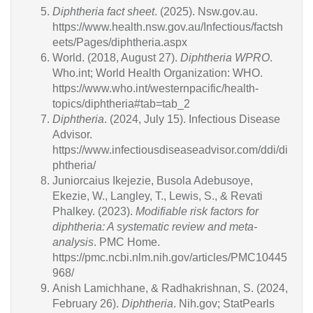
Diphtheria fact sheet
. (2025). Nsw.gov.au.
https://www.health.nsw.gov.au/Infectious/factsh
eets/Pages/diphtheria.aspx
World. (2018, August 27).
Diphtheria WPRO
.
Who.int; World Health Organization: WHO.
https://www.who.int/westernpacific/health-
topics/diphtheria#tab=tab_2
Diphtheria
. (2024, July 15). Infectious Disease
Advisor.
https://www.infectiousdiseaseadvisor.com/ddi/di
phtheria/
Juniorcaius Ikejezie, Busola Adebusoye,
Ekezie, W., Langley, T., Lewis, S., & Revati
Phalkey. (2023).
Modifiable risk factors for
diphtheria: A systematic review and meta-
analysis
. PMC Home.
https://pmc.ncbi.nlm.nih.gov/articles/PMC10445
968/
Anish Lamichhane, & Radhakrishnan, S. (2024,
February 26).
Diphtheria
. Nih.gov; StatPearls