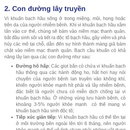
2. Con đường lây truyền
Vi khuẩn bạch hầu sống ở trong miệng, mũi, họng hoặc
trên da của người nhiễm bệnh. Khi vi khuẩn bạch hầu xâm
lấn vào cơ thể, chúng sẽ bám vào niêm mạc thanh quản,
bắt đầu sinh sôi và tiết ra độc tố bạch hầu, gây viêm và phá
hủy các mô tại chỗ, dẫn đến sự hình thành màng giả bám
chặt vào niêm mạc thanh quản. Bạch cầu khuẩn có khả
năng lây lan qua các con đường như sau:
Đường hô hấp
: Các giọt bắn có chứa vi khuẩn bạch
hầu thông qua các hành động ho, hắt hơi hay nói
chuyện của người bệnh lan truyền vào không khí,
khiến người khỏe mạnh hít phải và lây nhiễm bệnh,
đặc biệt là người chưa có miễn dịch chống lại vi
khuẩn bạch hầu. Ở những vùng lưu hành bệnh, có
khoảng 3-5% người khỏe mạnh có thể mang vi
khuẩn bạch hầu sinh độc tố;
Tiếp xúc gián tiếp
: Vi khuẩn bạch hầu có thể tồn tại
ở môi trường bên ngoài lên tới 6 tháng, nên người
khỏe mạnh có thể vô tình chạm phải những vật dụng