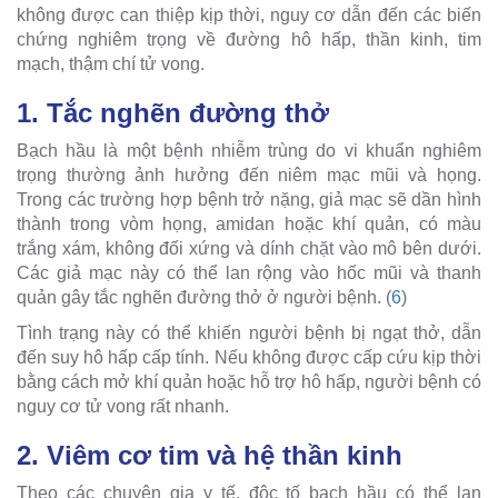
không được can thiệp kịp thời, nguy cơ dẫn đến các biến
chứng nghiêm trọng về đường hô hấp, thần kinh, tim
mạch, thậm chí tử vong.
1. Tắc nghẽn đường thở
Bạch hầu là một bệnh nhiễm trùng do vi khuẩn nghiêm
trọng thường ảnh hưởng đến niêm mạc mũi và họng.
Trong các trường hợp bệnh trở nặng, giả mạc sẽ dần hình
thành trong vòm họng, amidan hoặc khí quản, có màu
trắng xám, không đối xứng và dính chặt vào mô bên dưới.
Các giả mạc này có thể lan rộng vào hốc mũi và thanh
quản gây tắc nghẽn đường thở ở người bệnh. (
6
)
Tình trạng này có thể khiến người bệnh bị ngạt thở, dẫn
đến suy hô hấp cấp tính. Nếu không được cấp cứu kịp thời
bằng cách mở khí quản hoặc hỗ trợ hô hấp, người bệnh có
nguy cơ tử vong rất nhanh.
2. Viêm cơ tim và hệ thần kinh
Theo các chuyên gia y tế, độc tố bạch hầu có thể lan