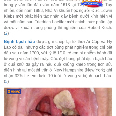
trong y văn lần đầu vào năm 1613 tại Tây Ban Nha. Tuy
nhiên, đến năm 1883, Nhà Vi khuẩn học người Đức Edwin
Klebs mới phát hiện tác nhân gây bệnh dưới kính hiển vi
và một năm sau Friedrich Loeffler mới chính thức phân lập
được vi khuẩn trong phòng thí nghiệm của Robert Koch.
(
2
)
Bệnh bạch hầu
được ghi chép lại từ thời Ai Cập và Hy
Lạp cổ đại, nhưng các đợt bùng phát nghiêm trọng chỉ bắt
đầu sau năm 1700, với tỷ lệ 1/10 trẻ em bị nhiễm bệnh đã
tử vong vì căn bệnh này. Các đợt bùng phát dịch bạch hầu
ở quá khứ đã gây ra hậu quả khủng khiếp trong lịch sử,
điển hình tại một thị trấn ở New Hampshire (New York) ghi
nhận 32% trẻ em dưới 10 tuổi tử vong vì bệnh bạch hầu.
(
3
)