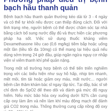
bạch hầu thanh quản
Bệnh bạch hầu thanh quản thường kéo dài từ 3 - 4 ngày
và có thể tự khỏi nếu được can thiệp đúng cách. Đối với
tình trạng nhẹ, người bệnh có thể được chăm sóc tại nhà
bằng cách bổ sung nước đầy đủ và thực hiện các phương
pháp hạ sốt. Việc sử dụng thuốc kháng viêm
Dexamethasone liều cao (0,6 mg/kg) tiêm bắp hoặc uống
một lần (liều tối đa 10mg) có thể mang lại hiệu quả nếu
dùng sớm trong 24 giờ đầu, giúp ngăn ngừa nguy cơ nhập
viện vì viêm thanh khí phế quản nặng.
Trong một số trường hợp bệnh có thể tiến triển nghiêm
trọng với các biểu hiện như suy hô hấp, nhịp tim nhanh,
mệt mỏi, tím tái hoặc giảm oxy máu, mất nước… người
bệnh cần thăm khám bác sĩ ngay lập tức. Tại đây, bác sĩ sẽ
chỉ định đo SpO2 để theo dõi và đánh giá mức độ nguy
hiểm. Nếu mức bão hòa oxy xuống dưới 92% cần cung
cấp oxy làm ẩm và nên làm khí máu động mạch để đánh
giá CO2 trong máu. Thông thường cung cấp nồng độ oxy