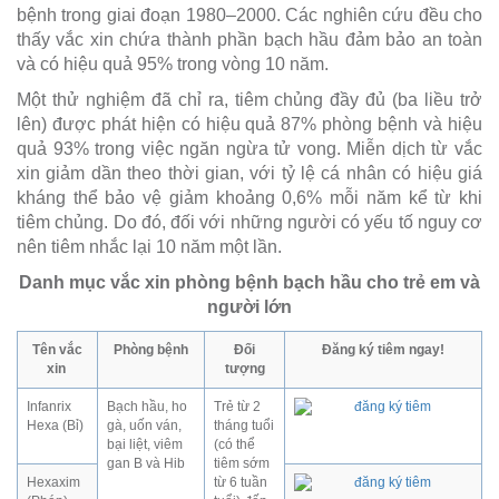
bệnh trong giai đoạn 1980–2000. Các nghiên cứu đều cho
thấy vắc xin chứa thành phần bạch hầu đảm bảo an toàn
và có hiệu quả 95% trong vòng 10 năm.
Một thử nghiệm đã chỉ ra, tiêm chủng đầy đủ (ba liều trở
lên) được phát hiện có hiệu quả 87% phòng bệnh và hiệu
quả 93% trong việc ngăn ngừa tử vong. Miễn dịch từ vắc
xin giảm dần theo thời gian, với tỷ lệ cá nhân có hiệu giá
kháng thể bảo vệ giảm khoảng 0,6% mỗi năm kể từ khi
tiêm chủng. Do đó, đối với những người có yếu tố nguy cơ
nên tiêm nhắc lại 10 năm một lần.
Danh mục vắc xin phòng bệnh bạch hầu cho trẻ em và
người lớn
Tên vắc
Phòng bệnh
Đối
Đăng ký tiêm ngay!
xin
tượng
Infanrix
Bạch hầu, ho
Trẻ từ 2
Hexa (Bỉ)
gà, uốn ván,
tháng tuổi
bại liệt, viêm
(có thể
gan B và Hib
tiêm sớm
Hexaxim
từ 6 tuần