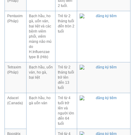
(Pháp)
tuổi) đến
2 tuổi.
Pentaxim
Bạch hầu, ho
Trẻ từ 2
(Pháp)
gà, uốn ván,
tháng tuổi
bại liệt và các
đến tròn 2
bệnh viêm
tuổi
phổi, viêm
màng não mủ
do
H.Influenzae
type B (Hib)
Tetraxim
Bạch hầu, uốn
Trẻ từ 2
(Pháp)
ván, ho gà,
tháng tuổi
bại liệt
trở lên
đến 13
tuổi
Adacel
Bạch hầu, ho
Trẻ từ 4
(Canada)
gà uốn ván
tuổi trở
lên và
người lớn
đến 64
tuổi
Boostrix
Trẻ từ 4