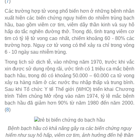
(
7
)
Các trường hợp tử vong phổ biến hơn ở những bệnh nhân
xuất hiện các biến chứng nguy hiểm do nhiễm trùng bạch
hầu, bao gồm viêm cơ tim, viêm dây thần kinh và suy hô
hấp do tắc nghẽn đường thở. Trong đó, tình trạng viêm cơ
tim có tỷ lệ tử vong cao nhất, chiếm khoảng 60 - 80% các
trường hợp. Nguy cơ tử vong có thể xảy ra chỉ trong vòng
6 - 10 ngày sau nhiễm trùng.
Trong lịch sử dịch tễ, vào những năm 1970, trước khi vắc
xin được sử dụng rộng rãi, ước tính có 1 triệu ca mắc bệnh
bạch hầu, trong đó có khoảng 50.000 – 60.000 ca tử vong
xảy ra hàng năm ở các nước thu nhập thấp và trung bình.
Sau khi Tổ chức Y tế Thế giới (WHO) triển khai Chương
trình Tiêm chủng Mở rộng vào năm 1974, tỷ lệ mắc bệnh
bạch hầu đã giảm hơn 90% từ năm 1980 đến năm 2000.
(
8
)
Bệnh bạch hầu có khả năng gây ra các biến chứng nguy
hiểm như suy hô hấp, viêm cơ tim, ảnh hưởng đến hệ thần