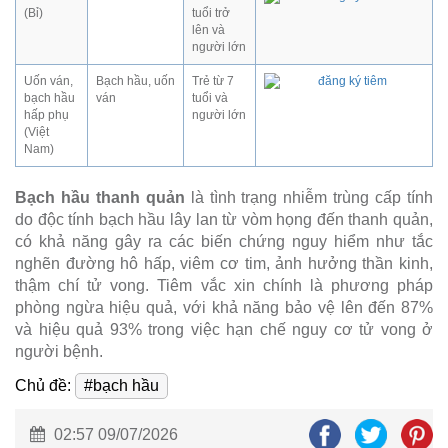
(Bỉ)
tuổi trở
lên và
người lớn
Uốn ván,
Bạch hầu, uốn
Trẻ từ 7
bạch hầu
ván
tuổi và
hấp phụ
người lớn
(Việt
Nam)
Bạch hầu thanh quản
là tình trạng nhiễm trùng cấp tính
do độc tính bạch hầu lây lan từ vòm họng đến thanh quản,
có khả năng gây ra các biến chứng nguy hiểm như tắc
nghẽn đường hô hấp, viêm cơ tim, ảnh hưởng thần kinh,
thậm chí tử vong. Tiêm vắc xin chính là phương pháp
phòng ngừa hiệu quả, với khả năng bảo vệ lên đến 87%
và hiệu quả 93% trong việc hạn chế nguy cơ tử vong ở
người bệnh.
Chủ đề:
#bạch hầu
02:57 09/07/2026