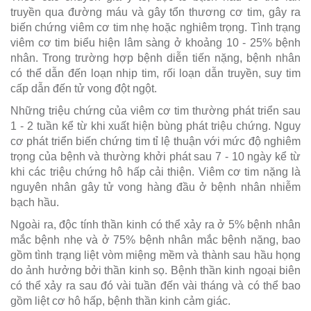
truyền qua đường máu và gây tổn thương cơ tim, gây ra
biến chứng viêm cơ tim nhẹ hoặc nghiêm trọng. Tình trạng
viêm cơ tim biểu hiện lâm sàng ở khoảng 10 - 25% bệnh
nhân. Trong trường hợp bệnh diễn tiến nặng, bệnh nhân
có thể dẫn đến loạn nhịp tim, rối loạn dẫn truyền, suy tim
cấp dẫn đến tử vong đột ngột.
Những triệu chứng của viêm cơ tim thường phát triển sau
1 - 2 tuần kể từ khi xuất hiện bùng phát triệu chứng. Nguy
cơ phát triển biến chứng tim tỉ lệ thuận với mức độ nghiêm
trọng của bệnh và thường khởi phát sau 7 - 10 ngày kể từ
khi các triệu chứng hô hấp cải thiện. Viêm cơ tim nặng là
nguyên nhân gây tử vong hàng đầu ở bệnh nhân nhiễm
bạch hầu.
Ngoài ra, độc tính thần kinh có thể xảy ra ở 5% bệnh nhân
mắc bệnh nhẹ và ở 75% bệnh nhân mắc bệnh nặng, bao
gồm tình trạng liệt vòm miệng mềm và thành sau hầu họng
do ảnh hưởng bởi thần kinh sọ. Bệnh thần kinh ngoại biên
có thể xảy ra sau đó vài tuần đến vài tháng và có thể bao
gồm liệt cơ hô hấp, bệnh thần kinh cảm giác.