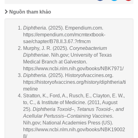
Nguồn tham khảo
Diphtheria
. (2025). Empendium.com.
https://empendium.com/mcmtextbook-
sae/chapter/B78.II.3.67.?rfmcm
Murphy, J. R. (2025).
Corynebacterium
Diphtheriae
. Nih.gov; University of Texas
Medical Branch at Galveston.
https://www.ncbi.nlm.nih.gov/books/NBK7971/
Diphtheria
. (2025). Historyofvaccines.org.
https://historyofvaccines.org/history/diphtheria/ti
meline
Stratton, K., Ford, A., Rusch, E., Clayton, E. W.,
to, C., & Institute of Medicine. (2011, August
25).
Diphtheria Toxoid–, Tetanus Toxoid–, and
Acellular Pertussis–Containing Vaccines
.
Nih.gov; National Academies Press (US).
https://www.ncbi.nlm.nih.gov/books/NBK19002
8/