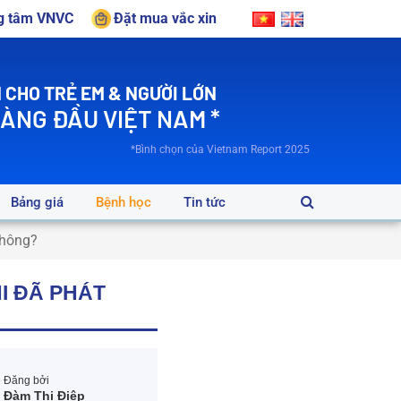
ng tâm VNVC
Đặt mua vắc xin
 CHO TRẺ EM & NGƯỜI LỚN
HÀNG ĐẦU VIỆT NAM *
*Bình chọn của Vietnam Report 2025
Bảng giá
Bệnh học
Tin tức
không?
I ĐÃ PHÁT
Đăng bởi
Đàm Thị Điệp