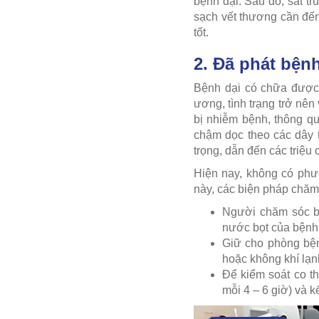
bệnh dại. Sau đó, sát t
sạch vết thương cần đến
tốt.
2. Đã phát bện
Bệnh dại có chữa được 
ương, tình trạng trở nên
bị nhiễm bệnh, thông qu
chậm dọc theo các dây t
trọng, dẫn đến các triệu
Hiện nay, không có phươ
này, các biện pháp chăm
Người chăm sóc bệ
nước bọt của bệnh 
Giữ cho phòng bệnh
hoặc không khí lạnh
Để kiểm soát co th
mỗi 4 – 6 giờ) và 