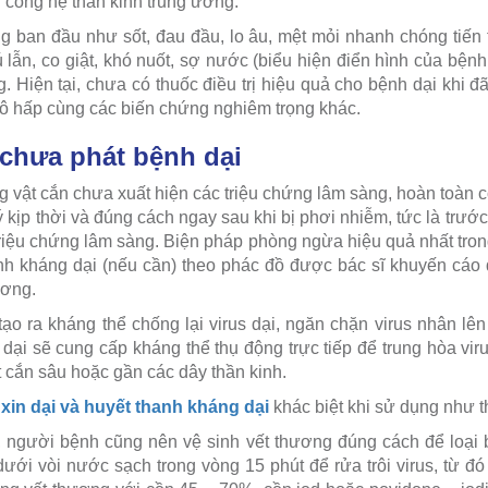
 công hệ thần kinh trung ương.
g ban đầu như sốt, đau đầu, lo âu, mệt mỏi nhanh chóng tiến t
lẫn, co giật, khó nuốt, sợ nước (biểu hiện điển hình của bệnh
. Hiện tại, chưa có thuốc điều trị hiệu quả cho bệnh dại khi đ
ô hấp cùng các biến chứng nghiêm trọng khác.
chưa phát bệnh dại
g vật cắn chưa xuất hiện các triệu chứng lâm sàng, hoàn toàn 
ịp thời và đúng cách ngay sau khi bị phơi nhiễm, tức là trước 
 triệu chứng lâm sàng. Biện pháp phòng ngừa hiệu quả nhất tron
anh kháng dại (nếu cần) theo phác đồ được bác sĩ khuyến cáo d
ương.
tạo ra kháng thể chống lại virus dại, ngăn chặn virus nhân lê
dại sẽ cung cấp kháng thể thụ động trực tiếp để trung hòa viru
t cắn sâu hoặc gần các dây thần kinh.
xin dại và huyết thanh kháng dại
khác biệt khi sử dụng như 
n, người bệnh cũng nên vệ sinh vết thương đúng cách để loại b
ới vòi nước sạch trong vòng 15 phút để rửa trôi virus, từ đ