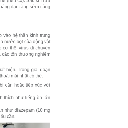
ne (nếu có). Sau khi rửa
 kháng dại càng sớm càng
 vào hệ thần kinh trung
qua nước bọt của động vật
 cơ thể, virus di chuyển
ra các tổn thương nghiêm
ất hiện. Trong giai đoạn
hoải mái nhất có thể.
ị cắn hoặc tiếp xúc với
h thích như tiếng ồn lớn
thần như diazepam (10 mg
nếu cần.