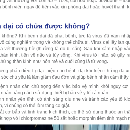
rùng vết thương với cồn 45 – 70%, cồn iod hoặc povidone – iodi
 bệnh viện ngay để tiêm vắc xin phòng dại hoặc huyết thanh
h dại có chữa được không?
không? Khi bệnh dại đã phát bệnh, tức là virus đã xâm nhập
 vô cùng nghiêm trọng và không thể chữa trị. Virus dại lây lan 
a vết thương hở (thường là do bị cắn). Sau khi xâm nhập vào
hần kinh, tiến về não và tủy sống. Khi virus tới não, sẽ gây 
 chứng thần kinh như hôn mê và cuối cùng là tử vong.
ng pháp điều trị đặc hiệu cho bệnh dại khi triệu chứng đã xu
 sóc chủ yếu là làm giảm đau đớn và giúp bệnh nhân cảm thấy t
nh nhân cần chú trọng đến việc bảo vệ mình khỏi nguy cơ b
nhân bằng cách sử dụng thiết bị bảo vệ y tế cá nhân.
 nhân yên tĩnh, có ánh sáng dịu nhẹ và tránh các yếu tố kíc
, vì chúng có thể làm tăng co giật.
ắt cơ bắp và tình trạng kích thích, có thể sử dụng thuốc an 
kết hợp với chlorpromazine 50 sắt hoặc morphin tiêm tĩnh mạch 