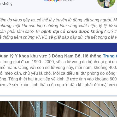
m chủng
ểm do virus gây ra, có thể lây truyền từ động vật sang người.
 nhưng một khi các triệu chứng lâm sàng xuất hiện, tỷ lệ tử
cắn phải làm sao? Bị
bệnh dại có chữa được không
? Có th
thống tiêm chủng VNVC sẽ giải đáp đầy đủ, chi tiết trong bài v
Quản lý Y khoa khu vực 3 Đông Nam Bộ, Hệ thống
Trung 
, trong giai đoạn 1990 - 2000, số ca tử vong do bệnh dại ghi n
mỗi năm. Cùng với con số tử vong này, mỗi năm, khoảng 400.0
ó, mèo cắn, chủ yếu là chó. Mỗi ca điều trị dự phòng do động v
đồng. Tổng thiệt hại trực tiếp về kinh tế ước tính vào khoảng 6
lớn về sức khỏe, tinh thần của người dân khi phải đối mặt với