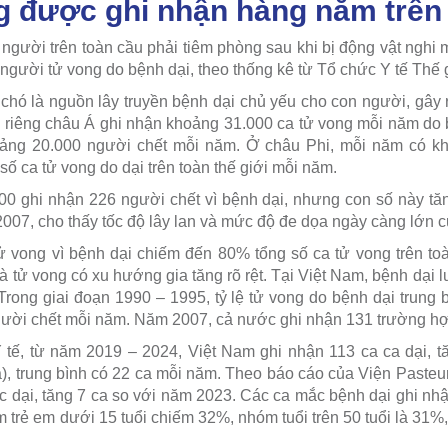
ng được ghi nhận hàng năm trên 
 người trên toàn cầu phải tiêm phòng sau khi bị động vật nghi 
người tử vong do bệnh dại, theo thống kê từ Tổ chức Y tế Thế 
 chó là nguồn lây truyền bệnh dại chủ yếu cho con người, gây 
 riêng châu Á ghi nhận khoảng 31.000 ca tử vong mỗi năm do 
ảng 20.000 người chết mỗi năm. Ở châu Phi, mỗi năm có kh
ố ca tử vong do dại trên toàn thế giới mỗi năm.
0 ghi nhận 226 người chết vì bệnh dại, nhưng con số này tă
007, cho thấy tốc độ lây lan và mức độ đe dọa ngày càng lớn c
tử vong vì bệnh dại chiếm đến 80% tổng số ca tử vong trên t
và tử vong có xu hướng gia tăng rõ rệt. Tại Việt Nam, bệnh dại
 Trong giai đoạn 1990 – 1995, tỷ lệ tử vong do bệnh dại trung 
gười chết mỗi năm. Năm 2007, cả nước ghi nhận 131 trường hợ
tế, từ năm 2019 – 2024, Việt Nam ghi nhận 113 ca ca dại, tă
), trung bình có 22 ca mỗi năm. Theo báo cáo của Viện Paste
 dại, tăng 7 ca so với năm 2023. Các ca mắc bệnh dại ghi nhận
 trẻ em dưới 15 tuổi chiếm 32%, nhóm tuổi trên 50 tuổi là 31%, đ