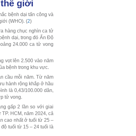
thế giới
mắc bệnh dại tấn công và
giới (WHO). (
2
)
ra hàng chục nghìn ca tử
bệnh dại, trong đó Ấn Độ
oảng 24.000 ca tử vong
ng vọt lên 2.500 vào năm
ủa bệnh trong khu vực.
oàn cầu mỗi năm. Từ năm
 lưu hành rộng khắp ở hầu
bình là 0,43/100.000 dân,
p tử vong.
ng gấp 2 lần so với giai
ur TP. HCM, năm 2024, cả
 cao nhất ở tuổi từ 25 –
ộ tuổi từ 15 – 24 tuổi là