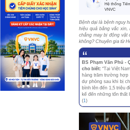
Hệ thống Tiê
VNVC
Bệnh dại là bệnh nguy hi
hiệu quả bằng vắc xin,
chẳng may bị động vật 
không? Chuyên gia từ Hệ 
BS Phạm Văn Phú - 
cho biết:
“Tại Việt Nam
hàng trăm trường hợp 
dự phòng sau khi bị ch
bình lên đến 1,5 triệu 
kể đến những tổn thất 
(
1
)