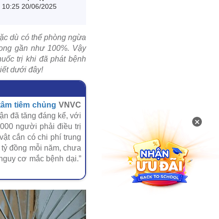
10:25 20/06/2025
 Mặc dù có thể phòng ngừa
 vong gần như 100%. Vậy
uốc trị khi đã phát bệnh
iết dưới đây!
tâm tiêm chủng
VNVC
hận đã tăng đáng kể, với
×
00 người phải điều trị
ật cắn có chi phí trung
00 tỷ đồng mỗi năm, chưa
 nguy cơ mắc bệnh dại.”