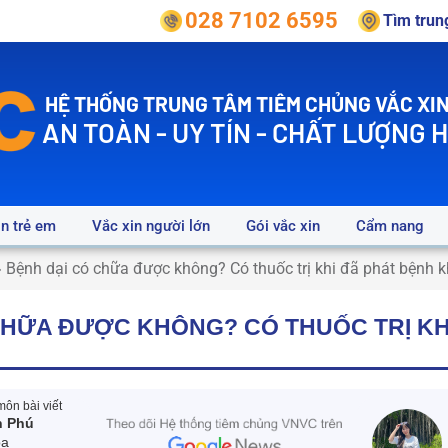
028 7102 6595
Tìm tru
HỆ THỐNG TRUNG TÂM TIÊM CHỦNG VẮC XIN
AN TOÀN - UY TÍN - CHẤT LƯỢNG 
in trẻ em
Vắc xin người lớn
Gói vắc xin
Cẩm nang
»
Bệnh dại có chữa được không? Có thuốc trị khi đã phát bệnh 
CHỮA ĐƯỢC KHÔNG? CÓ THUỐC TRỊ KH
ôn bài viết
n Phú
oa