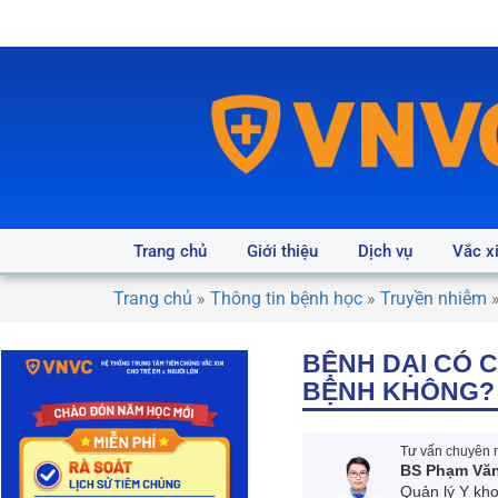
Trang chủ
Giới thiệu
Dịch vụ
Vắc x
Trang chủ
»
Thông tin bệnh học
»
Truyền nhiễm
BỆNH DẠI CÓ 
BỆNH KHÔNG?
Tư vấn chuyên m
BS Phạm Vă
Quản lý Y kh