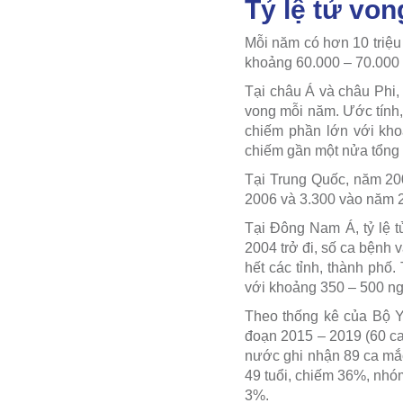
Tỷ lệ tử vo
Mỗi năm có hơn 10 triệu
khoảng 60.000 – 70.000 
Tại châu Á và châu Phi,
vong mỗi năm. Ước tính,
chiếm phần lớn với kho
chiếm gần một nửa tổng s
Tại Trung Quốc, năm 200
2006 và 3.300 vào năm 2
Tại Đông Nam Á, tỷ lệ 
2004 trở đi, số ca bệnh 
hết các tỉnh, thành phố.
với khoảng 350 – 500 n
Theo thống kê của Bộ Y 
đoạn 2015 – 2019 (60 ca
nước ghi nhận 89 ca mắc
49 tuổi, chiếm 36%, nhóm
3%.