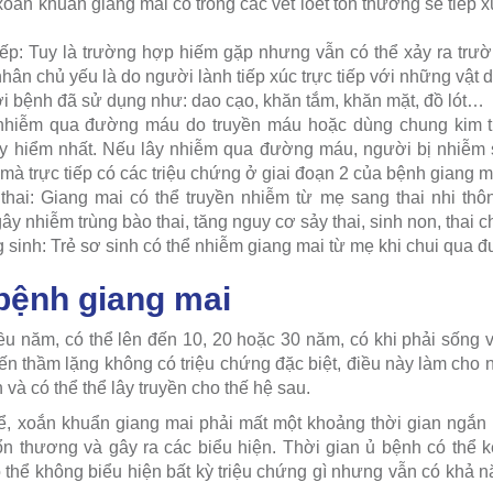
xoắn khuẩn giang mai có trong các vết loét tổn thương sẽ tiếp 
iếp: Tuy là trường hợp hiếm gặp nhưng vẫn có thể xảy ra trư
nhân chủ yếu là do người lành tiếp xúc trực tiếp với những vậ
i bệnh đã sử dụng như: dao cạo, khăn tắm, khăn mặt, đồ lót…
hiễm qua đường máu do truyền máu hoặc dùng chung kim ti
y hiểm nhất. Nếu lây nhiễm qua đường máu, người bị nhiễm
mà trực tiếp có các triệu chứng ở giai đoạn 2 của bệnh giang m
thai: Giang mai có thể truyền nhiễm từ mẹ sang thai nhi thô
gây nhiễm trùng bào thai, tăng nguy cơ sảy thai, sinh non, thai c
sinh: Trẻ sơ sinh có thể nhiễm giang mai từ mẹ khi chui qua đ
 bệnh giang mai
ều năm, có thể lên đến 10, 20 hoặc 30 năm, có khi phải sống 
biến thầm lặng không có triệu chứng đặc biệt, điều này làm ch
và có thể thể lây truyền cho thế hệ sau.
ể, xoắn khuẩn giang mai phải mất một khoảng thời gian ngắn
tổn thương và gây ra các biểu hiện. Thời gian ủ bệnh có thể k
thể không biểu hiện bất kỳ triệu chứng gì nhưng vẫn có khả 