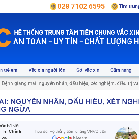
028 7102 6595
Tìm tru
HỆ THỐNG TRUNG TÂM TIÊM CHỦNG VẮC XIN
AN TOÀN - UY TÍN - CHẤT LƯỢNG 
in trẻ em
Vắc xin người lớn
Gói vắc xin
Cẩm nang
»
Bệnh giang mai: nguyên nhân, dấu hiệu, xét nghiệm, điều trị 
I: NGUYÊN NHÂN, DẤU HIỆU, XÉT NGHI
NG NGỪA
ôn bài viết
 Thị Chính
hoa