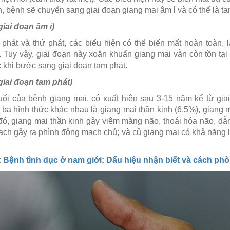
, bệnh sẽ chuyển sang giai đoạn giang mai âm ỉ và có thể là ta
giai đoạn âm ỉ)
 phát và thứ phát, các biểu hiện có thể biến mất hoàn toàn,
 Tuy vậy, giai đoạn này xoắn khuẩn giang mai vẫn còn tồn tại 
 khi bước sang giai đoạn tam phát.
giai đoạn tam phát)
uối của bệnh giang mai, có xuất hiện sau 3-15 năm kể từ gia
ba hình thức khác nhau là giang mai thần kinh (6.5%), giang 
đó, giang mai thần kinh gây viêm màng não, thoái hóa não, dẫn
mạch gây ra phình động mạch chủ; và củ giang mai có khả năng
:
Bệnh tình dục ở nam giới: Dấu hiệu nhận biết và cách ph