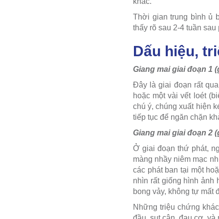
khác.
Thời gian trung bình ủ
thấy rõ sau 2-4 tuần sa
Dấu hiệu, tr
Giang mai giai đoạn 1 
Đây là giai đoạn rất qua
hoặc một vài vết loét (
chú ý, chúng xuất hiện ké
tiếp tục để ngăn chặn k
Giang mai giai đoạn 2 (
Ở giai đoạn thứ phát, n
màng nhầy niêm mạc như
các phát ban tại một ho
nhìn rất giống hình ảnh
bong vảy, không tự mất đ
Những triệu chứng khác 
đầu, sụt cân, đau cơ, và