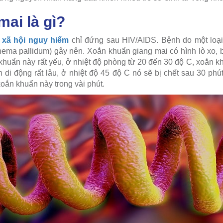
ai là gì?
 xã hội nguy hiểm
chỉ đứng sau HIV/AIDS. Bệnh do một loại 
ema pallidum) gây nên. Xoắn khuẩn giang mai có hình lò xo,
huẩn này rất yếu, ở nhiệt độ phòng từ 20 đến 30 độ C, xoắn k
 di động rất lâu, ở nhiệt độ 45 độ C nó sẽ bị chết sau 30 phú
oắn khuẩn này trong vài phút.