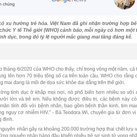
m chủng
ó xu hướng trẻ hóa. Việt Nam đã ghi nhận trường hợp bé
ổ chức Y tế Thế giới (WHO) cảnh báo, mỗi ngày có hơn một
ình dục, trong đó tỷ lệ người mắc giang mai tăng đáng kể.
 tháng 6/2020 của WHO cho thấy, chỉ trong vòng một năm, cả t
 tăng lên hơn 70 triệu tổng số ca trên toàn cầu. WHO cho rằng 
 mai đang là mối đe dọa sức khỏe dai dẳng trên thế giới.
ờng tình dục ở khắp mọi nơi, nó phổ biến hơn nhiều so với c
ười lớn và trẻ em. Nếu không được điều trị, các bệnh này c
ãn tính đối với bệnh nhân, bao gồm bệnh thần kinh, tim mạch
tăng nguy cơ nhiễm HIV.” - Bà Teodora Wi, chuyên gia từ đơn v
 định.
nguyên nhân gây ra khoảng 200.000 trường hợp thai chết lưu v
ững nguyên nhân hàng đầu khiến nhiều trẻ sơ sinh tử vong nhất 