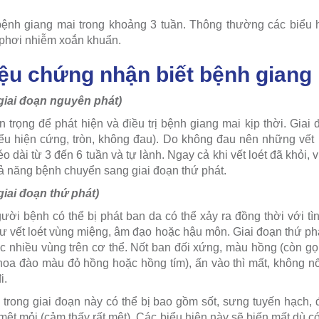
 bệnh giang mai trong khoảng 3 tuần. Thông thường các biểu 
u phơi nhiễm xoắn khuẩn.
iệu chứng nhận biết bệnh giang
(giai đoạn nguyên phát)
n trọng để phát hiện và điều trị bệnh giang mai kịp thời. Giai
biểu hiện cứng, tròn, không đau). Do không đau nên những vế
o dài từ 3 đến 6 tuần và tự lành. Ngay cả khi vết loét đã khỏi, 
hả năng bệnh chuyển sang giai đoạn thứ phát.
giai đoạn thứ phát)
gười bệnh có thể bị phát ban da có thể xảy ra đồng thời với tì
 vết loét vùng miệng, âm đạo hoặc hậu môn. Giai đoạn thứ ph
ặc nhiều vùng trên cơ thể. Nốt ban đối xứng, màu hồng (còn gọi
 hoa đào màu đỏ hồng hoặc hồng tím), ấn vào thì mất, không nổ
i.
trong giai đoạn này có thể bị bao gồm sốt, sưng tuyến hạch, 
 mệt mỏi (cảm thấy rất mệt). Các biểu hiện này sẽ biến mất dù c