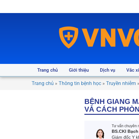
Trang chủ
Giới thiệu
Dịch vụ
Vắc x
Trang chủ
»
Thông tin bệnh học
»
Truyền nhiễm
BỆNH GIANG MA
VÀ CÁCH PHÒ
Tư vấn chuyên m
BS.CKI Bạch
Giám đốc Y k