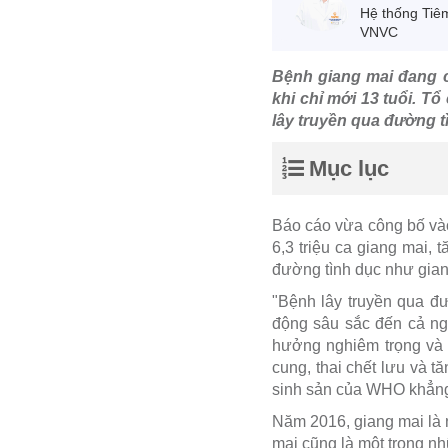
Hệ thống Tiê
VNVC
Bệnh giang mai đang c
khi chỉ mới 13 tuổi. T
lây truyền qua đường t
Mục lục
Báo cáo vừa công bố vào
6,3 triệu ca giang mai,
đường tình dục như giang
"Bệnh lây truyền qua đư
động sâu sắc đến cả ng
hưởng nghiêm trọng và m
cung, thai chết lưu và 
sinh sản của WHO khẳng
Năm 2016, giang mai là 
mai cũng là một trong nh