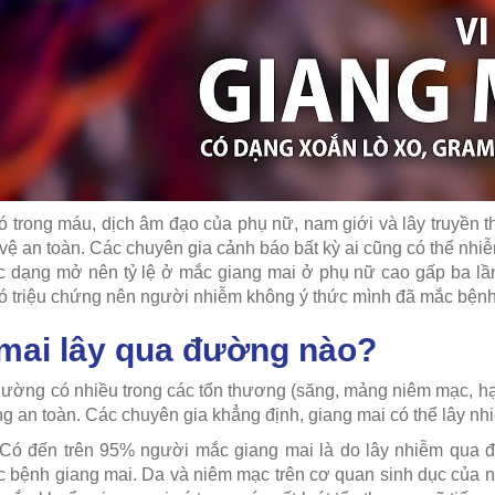
 trong máu, dịch âm đạo của phụ nữ, nam giới và lây truyền 
vệ an toàn. Các chuyên gia cảnh báo bất kỳ ai cũng có thể nhi
c dạng mở nên tỷ lệ ở mắc giang mai ở phụ nữ cao gấp ba lầ
ó triệu chứng nên người nhiễm không ý thức mình đã mắc bệnh
mai lây qua đường nào?
ường có nhiều trong các tổn thương (săng, mảng niêm mạc, hạch.
g an toàn. Các chuyên gia khẳng định, giang mai có thể lây n
 Có đến trên 95% người mắc giang mai là do lây nhiễm qua 
c bệnh giang mai. Da và niêm mạc trên cơ quan sinh dục của 