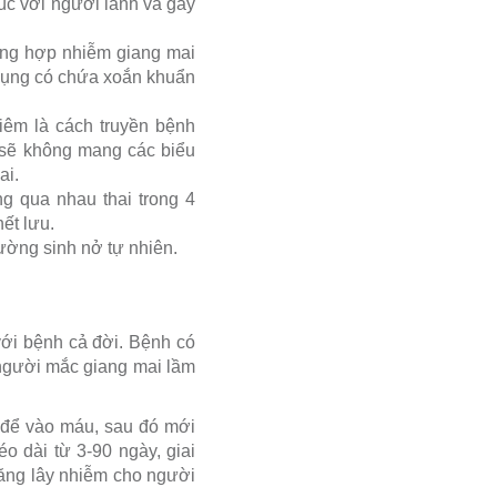
xúc với người lành và gây
ờng hợp nhiễm giang mai
t dụng có chứa xoắn khuẩn
êm là cách truyền bệnh
 sẽ không mang các biểu
ai.
ng qua nhau thai trong 4
hết lưu.
ường sinh nở tự nhiên.
với bệnh cả đời. Bệnh có
o người mắc giang mai lầm
 để vào máu, sau đó mới
éo dài từ 3-90 ngày, giai
năng lây nhiễm cho người