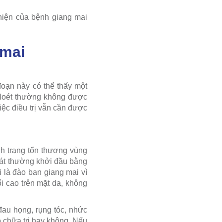
hiện của bệnh giang mai
 mai
 đoạn này có thể thấy một
t loét thường không được
việc điều trị vẫn cần được
nh trạng tổn thương vùng
át thường khởi đầu bằng
 là đào ban giang mai vì
i cao trên mặt da, không
đau họng, rụng tóc, nhức
ó chữa trị hay không. Nếu