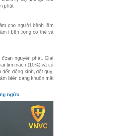
m phát.
 làm cho người bệnh lầm
âm ỉ bên trong cơ thể và
i đoạn nguyên phát. Giai
mai tim mạch (10%) và củ
 đến động kinh, đột quỵ,
 làm biến dạng khuôn mặt
òng ngừa
.