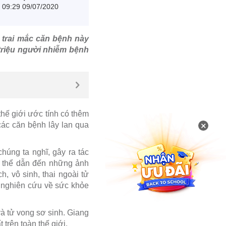
09:29 09/07/2020
 trai mắc căn bệnh này
 triệu người nhiễm bệnh
hế giới ước tính có thêm
×
các căn bệnh lây lan qua
húng ta nghĩ, gây ra tác
ó thể dẫn đến những ảnh
, vô sinh, thai ngoài tử
ị nghiên cứu về sức khỏe
à tử vong sơ sinh. Giang
trên toàn thế giới.