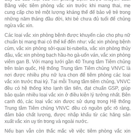
Bằng việc tiêm phòng vắc xin trước khi mang thai, mẹ
cung cấp cho trẻ một lượng kháng thể để bảo vệ trẻ trong
những năm tháng đầu đời, khi bé chưa đủ tuổi để chủng
ngừa vắc xin.
Các loại vắc xin phòng bệnh được khuyến cáo cho phụ nữ
chuẩn bị mang thai có thể kể đến như: vắc xin phòng bệnh
cúm, vắc xin phòng sởi-quai bị-rubella, vắc xin phòng thủy
đậu, vắc xin phòng bạch hầu-ho gà-uốn ván, vắc xin phòng
viêm gan B. Với mạng lưới gần 40 Trung tâm Tiêm chủng
trên toàn quốc, Hệ thống Trung tâm Tiêm chủng VNVC là
nơi được nhiều phụ nữ lựa chọn để tiêm phòng các loại
vắc xin trước thai kỳ. Tại mỗi Trung tâm tiêm chủng, VNVC
đều có hệ thống kho lạnh tân tiến, đạt chuẩn GSP, giúp
bảo quản nhiều loại vắc xin ở điều kiện lý tưởng nhất. Bên
cạnh đó, các loại vắc xin được sử dụng trong Hệ thống
Trung tâm Tiêm chủng VNVC đều có nguồn gốc rõ ràng,
đảm bảo chất lượng, được nhập khẩu từ các hãng sản
xuất vắc xin uy tín trong và ngoài nước.
Nếu bạn vẫn còn thắc mắc về việc tiêm phòng vắc xin