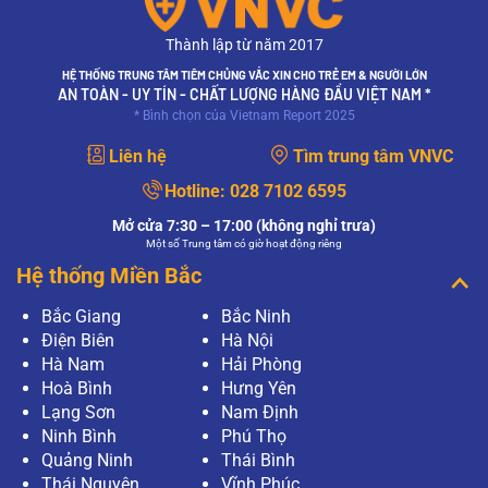
Thành lập từ năm 2017
HỆ THỐNG TRUNG TÂM TIÊM CHỦNG VẮC XIN CHO TRẺ EM & NGƯỜI LỚN
AN TOÀN - UY TÍN - CHẤT LƯỢNG HÀNG ĐẦU VIỆT NAM *
* Bình chọn của Vietnam Report 2025
Liên hệ
Tìm trung tâm VNVC
Hotline:
028 7102 6595
Mở cửa 7:30 – 17:00 (không nghỉ trưa)
Một số Trung tâm có giờ hoạt động riêng
Hệ thống Miền Bắc
Bắc Giang
Bắc Ninh
Điện Biên
Hà Nội
Hà Nam
Hải Phòng
Hoà Bình
Hưng Yên
Lạng Sơn
Nam Định
Ninh Bình
Phú Thọ
Quảng Ninh
Thái Bình
Thái Nguyên
Vĩnh Phúc