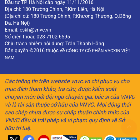
Đầu tư TP. Hà Nội cấp ngày 11/11/2016
Địa chỉ: 180 Trường Chinh, P.Kim Liên, Hà Nội
(Địa chỉ cũ: 180 Trường Chinh, P.Khương Thượng, Q.Đống
Đa, Hà Nội)
Email:
cskh@vnvc.vn
Số điện thoại: 028 7102 6595
Chịu trách nhiệm nội dung: Trần Thanh Hằng
Bản quyền ©2016 thuộc về
CÔNG TY CỔ PHẦN VACXIN VIỆT
NAM
Các thông tin trên website vnvc.vn chỉ phục vụ cho
mục đích tham khảo, tra cứu, được kiểm soát
chuyên môn bởi đội ngũ chuyên gia, bác sĩ của VNVC
và là tài sản thuộc sở hữu của VNVC. Mọi động thái
sao chép chưa được sự chấp thuận chính thức của
VNVC đều là trái phép và vi phạm quy định về Sở
hữu trí tuệ.