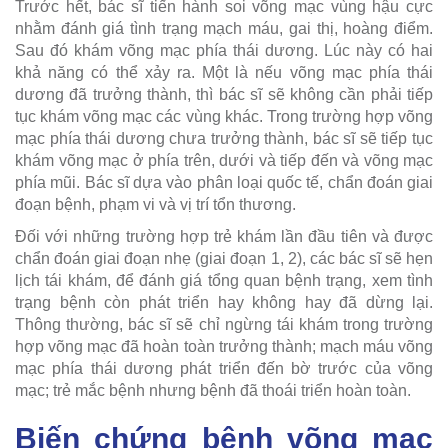
Trước hết, bác sĩ tiến hành soi võng mạc vùng hậu cực
nhằm đánh giá tình trạng mạch máu, gai thị, hoàng điểm.
Sau đó khám võng mạc phía thái dương. Lúc này có hai
khả năng có thể xảy ra. Một là nếu võng mạc phía thái
dương đã trưởng thành, thì bác sĩ sẽ không cần phải tiếp
tục khám võng mạc các vùng khác. Trong trường hợp võng
mạc phía thái dương chưa trưởng thành, bác sĩ sẽ tiếp tục
khám võng mạc ở phía trên, dưới và tiếp đến và võng mạc
phía mũi. Bác sĩ dựa vào phân loại quốc tế, chẩn đoán giai
đoạn bệnh, phạm vi và vị trí tổn thương.
Đối với những trường hợp trẻ khám lần đầu tiên và được
chẩn đoán giai đoạn nhẹ (giai đoạn 1, 2), các bác sĩ sẽ hẹn
lịch tái khám, để đánh giá tổng quan bệnh trạng, xem tình
trạng bệnh còn phát triển hay không hay đã dừng lại.
Thông thường, bác sĩ sẽ chỉ ngừng tái khám trong trường
hợp võng mạc đã hoàn toàn trưởng thành; mạch máu võng
mạc phía thái dương phát triển đến bờ trước của võng
mạc; trẻ mắc bệnh nhưng bệnh đã thoái triển hoàn toàn.
Biến chứng bệnh võng mạc