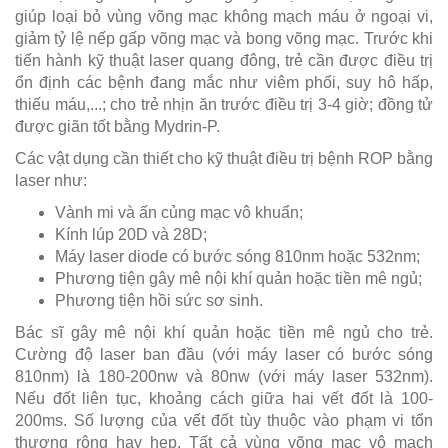
giúp loại bỏ vùng võng mạc không mạch máu ở ngoại vi,
giảm tỷ lệ nếp gấp võng mạc và bong võng mạc. Trước khi
tiến hành kỹ thuật laser quang đông, trẻ cần được điều trị
ổn định các bệnh đang mắc như viêm phổi, suy hô hấp,
thiếu máu,...; cho trẻ nhịn ăn trước điều trị 3-4 giờ; đồng tử
được giãn tốt bằng Mydrin-P.
Các vật dụng cần thiết cho kỹ thuật điều trị bệnh ROP bằng
laser như:
Vành mi và ấn củng mạc vô khuẩn;
Kính lúp 20D và 28D;
Máy laser diode có bước sóng 810nm hoặc 532nm;
Phương tiện gây mê nội khí quản hoặc tiền mê ngủ;
Phương tiện hồi sức sơ sinh.
Bác sĩ gây mê nội khí quản hoặc tiền mê ngủ cho trẻ.
Cường độ laser ban đầu (với máy laser có bước sóng
810nm) là 180-200nw và 80nw (với máy laser 532nm).
Nếu đốt liên tục, khoảng cách giữa hai vết đốt là 100-
200ms. Số lượng của vết đốt tùy thuộc vào phạm vi tổn
thương rộng hay hẹp. Tất cả vùng võng mạc vô mạch