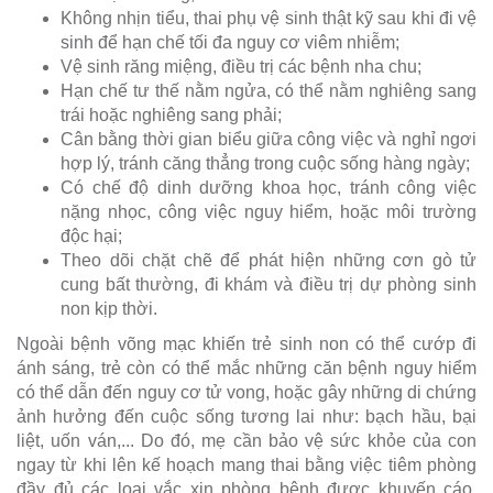
Không nhịn tiểu, thai phụ vệ sinh thật kỹ sau khi đi vệ
sinh để hạn chế tối đa nguy cơ viêm nhiễm;
Vệ sinh răng miệng, điều trị các bệnh nha chu;
Hạn chế tư thế nằm ngửa, có thể nằm nghiêng sang
trái hoặc nghiêng sang phải;
Cân bằng thời gian biểu giữa công việc và nghỉ ngơi
hợp lý, tránh căng thẳng trong cuộc sống hàng ngày;
Có chế độ dinh dưỡng khoa học, tránh công việc
nặng nhọc, công việc nguy hiểm, hoặc môi trường
độc hại;
Theo dõi chặt chẽ để phát hiện những cơn gò tử
cung bất thường, đi khám và điều trị dự phòng sinh
non kịp thời.
Ngoài bệnh võng mạc khiến trẻ sinh non có thể cướp đi
ánh sáng, trẻ còn có thể mắc những căn bệnh nguy hiểm
có thể dẫn đến nguy cơ tử vong, hoặc gây những di chứng
ảnh hưởng đến cuộc sống tương lai như: bạch hầu, bại
liệt, uốn ván,... Do đó, mẹ cần bảo vệ sức khỏe của con
ngay từ khi lên kế hoạch mang thai bằng việc tiêm phòng
đầy đủ các loại vắc xin phòng bệnh được khuyến cáo.