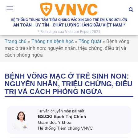
Toggle
navigation
HỆ THỐNG TRUNG TÂM TIÊM CHỦNG VẮC XIN CHO TRẺ EM & NGƯỜI LỚN
AN TOÀN - UY TÍN - CHẤT LƯỢNG HÀNG ĐẦU VIỆT NAM *
* Bình chọn của Vietnam Report 2025
Trang chủ
»
Thông tin bệnh học
»
Tổng Quát
»
Bệnh võng
mạc ở trẻ sinh non: nguyên nhân, triệu chứng, điều trị và
cách phòng ngừa
BỆNH VÕNG MẠC Ở TRẺ SINH NON:
NGUYÊN NHÂN, TRIỆU CHỨNG, ĐIỀU
TRỊ VÀ CÁCH PHÒNG NGỪA
Tư vấn chuyên môn bài viết
BS.CKI Bạch Thị Chính
Giám đốc Y khoa
Hệ thống Tiêm chủng VNVC