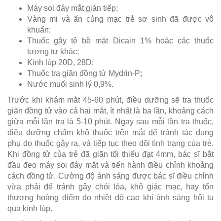
Máy soi đáy mắt gián tiếp;
Vàng mi và ấn củng mạc trẻ sơ sinh đã được vô
khuẩn;
Thuốc gây tê bề mặt Dicain 1% hoặc các thuốc
tương tự khác;
Kính lúp 20D, 28D;
Thuốc tra giãn đồng tử Mydrin-P;
Nước muối sinh lý 0,9%.
Trước khi khám mắt 45-60 phút, điều dưỡng sẽ tra thuốc
giãn đồng tử vào cả hai mắt, ít nhất là ba lần, khoảng cách
giữa mỗi lần tra là 5-10 phút. Ngay sau mỗi lần tra thuốc,
điều dưỡng chấm khô thuốc trên mắt để tránh tác dụng
phụ do thuốc gây ra, và tiếp tục theo dõi tình trạng của trẻ.
Khi đồng tử của trẻ đã giãn tối thiểu đạt 4mm, bác sĩ bắt
đầu đeo máy soi đáy mắt và tiến hành điều chỉnh khoảng
cách đồng tử. Cường độ ánh sáng được bác sĩ điều chỉnh
vừa phải để tránh gây chói lóa, khô giác mạc, hay tổn
thương hoàng điểm do nhiệt độ cao khi ánh sáng hội tụ
qua kính lúp.