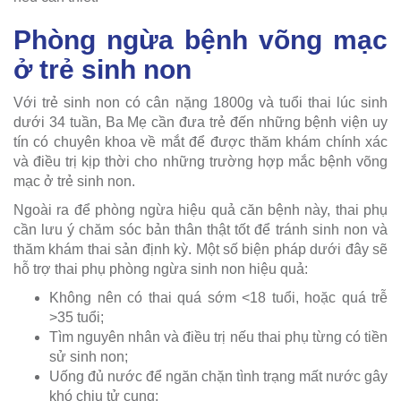
Phòng ngừa bệnh võng mạc
ở trẻ sinh non
Với trẻ sinh non có cân nặng 1800g và tuổi thai lúc sinh
dưới 34 tuần, Ba Mẹ cần đưa trẻ đến những bệnh viện uy
tín có chuyên khoa về mắt để được thăm khám chính xác
và điều trị kịp thời cho những trường hợp mắc bệnh võng
mạc ở trẻ sinh non.
Ngoài ra để phòng ngừa hiệu quả căn bệnh này, thai phụ
cần lưu ý chăm sóc bản thân thật tốt để tránh sinh non và
thăm khám thai sản định kỳ. Một số biện pháp dưới đây sẽ
hỗ trợ thai phụ phòng ngừa sinh non hiệu quả:
Không nên có thai quá sớm <18 tuổi, hoặc quá trễ
>35 tuổi;
Tìm nguyên nhân và điều trị nếu thai phụ từng có tiền
sử sinh non;
Uống đủ nước để ngăn chặn tình trạng mất nước gây
khó chịu tử cung;