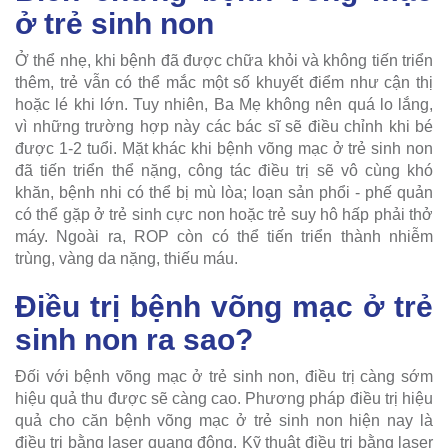
ở trẻ sinh non
Ở thể nhẹ, khi bệnh đã được chữa khỏi và không tiến triển
thêm, trẻ vẫn có thể mắc một số khuyết điểm như cận thị
hoặc lé khi lớn. Tuy nhiên, Ba Mẹ không nên quá lo lắng,
vì những trường hợp này các bác sĩ sẽ điều chỉnh khi bé
được 1-2 tuổi. Mặt khác khi bệnh võng mạc ở trẻ sinh non
đã tiến triển thể nặng, công tác điều trị sẽ vô cùng khó
khăn, bệnh nhi có thể bị mù lòa; loạn sản phổi - phế quản
có thể gặp ở trẻ sinh cực non hoặc trẻ suy hô hấp phải thở
máy. Ngoài ra, ROP còn có thể tiến triển thành nhiễm
trùng, vàng da nặng, thiếu máu.
Điều trị bệnh võng mạc ở trẻ
sinh non ra sao?
Đối với bệnh võng mạc ở trẻ sinh non, điều trị càng sớm
hiệu quả thu được sẽ càng cao. Phương pháp điều trị hiệu
quả cho căn bệnh võng mạc ở trẻ sinh non hiện nay là
điều trị bằng laser quang đông. Kỹ thuật điều trị bằng laser