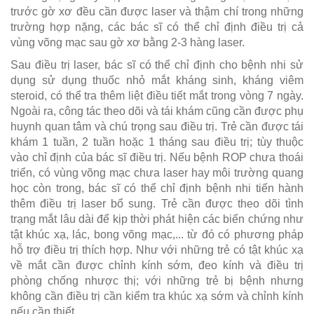
trước gờ xơ đều cần được laser và thậm chí trong những
trường hợp nặng, các bác sĩ có thể chỉ định điều trị cả
vùng võng mạc sau gờ xơ bằng 2-3 hàng laser.
Sau điều trị laser, bác sĩ có thể chỉ định cho bệnh nhi sử
dụng sử dụng thuốc nhỏ mắt kháng sinh, kháng viêm
steroid, có thể tra thêm liệt điều tiết mắt trong vòng 7 ngày.
Ngoài ra, công tác theo dõi và tái khám cũng cần được phụ
huynh quan tâm và chú trọng sau điều trị. Trẻ cần được tái
khám 1 tuần, 2 tuần hoặc 1 tháng sau điều trị; tùy thuộc
vào chỉ định của bác sĩ điều trị. Nếu bệnh ROP chưa thoái
triển, có vùng võng mạc chưa laser hay môi trường quang
học còn trong, bác sĩ có thể chỉ định bệnh nhi tiến hành
thêm điều trị laser bổ sung. Trẻ cần được theo dõi tình
trạng mắt lâu dài để kịp thời phát hiện các biến chứng như
tật khúc xạ, lác, bong võng mạc,... từ đó có phương pháp
hỗ trợ điều trị thích hợp. Như với những trẻ có tật khúc xạ
về mắt cần được chỉnh kính sớm, đeo kính và điều trị
phòng chống nhược thị; với những trẻ bị bệnh nhưng
không cần điều trị cần kiểm tra khúc xạ sớm và chỉnh kính
nếu cần thiết.