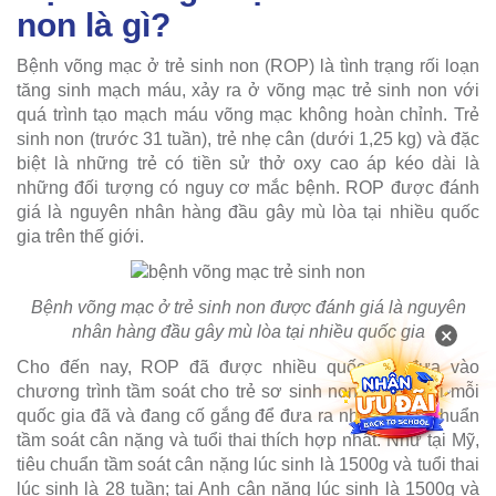
non là gì?
Bệnh võng mạc ở trẻ sinh non (ROP) là tình trạng rối loạn
tăng sinh mạch máu, xảy ra ở võng mạc trẻ sinh non với
quá trình tạo mạch máu võng mạc không hoàn chỉnh. Trẻ
sinh non (trước 31 tuần), trẻ nhẹ cân (dưới 1,25 kg) và đặc
biệt là những trẻ có tiền sử thở oxy cao áp kéo dài là
những đối tượng có nguy cơ mắc bệnh. ROP được đánh
giá là nguyên nhân hàng đầu gây mù lòa tại nhiều quốc
gia trên thế giới.
Bệnh võng mạc ở trẻ sinh non được đánh giá là nguyên
nhân hàng đầu gây mù lòa tại nhiều quốc gia
×
Cho đến nay, ROP đã được nhiều quốc gia đưa vào
chương trình tầm soát cho trẻ sơ sinh non tháng. Tại mỗi
quốc gia đã và đang cố gắng để đưa ra những tiêu chuẩn
tầm soát cân nặng và tuổi thai thích hợp nhất. Như tại Mỹ,
tiêu chuẩn tầm soát cân nặng lúc sinh là 1500g và tuổi thai
lúc sinh là 28 tuần; tại Anh cân nặng lúc sinh là 1500g và