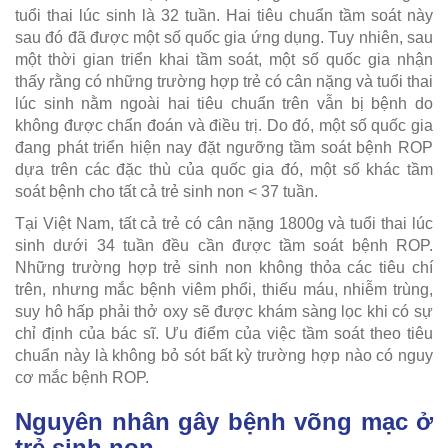
tuổi thai lúc sinh là 32 tuần. Hai tiêu chuẩn tầm soát này
sau đó đã được một số quốc gia ứng dụng. Tuy nhiên, sau
một thời gian triển khai tầm soát, một số quốc gia nhận
thấy rằng có những trường hợp trẻ có cân nặng và tuổi thai
lúc sinh nằm ngoài hai tiêu chuẩn trên vẫn bị bệnh do
không được chẩn đoán và điều trị. Do đó, một số quốc gia
đang phát triển hiện nay đặt ngưỡng tầm soát bệnh ROP
dựa trên các đặc thù của quốc gia đó, một số khác tầm
soát bệnh cho tất cả trẻ sinh non < 37 tuần.
Tại Việt Nam, tất cả trẻ có cân nặng 1800g và tuổi thai lúc
sinh dưới 34 tuần đều cần được tầm soát bệnh ROP.
Những trường hợp trẻ sinh non không thỏa các tiêu chí
trên, nhưng mắc bệnh viêm phổi, thiếu máu, nhiễm trùng,
suy hô hấp phải thở oxy sẽ được khám sàng lọc khi có sự
chỉ định của bác sĩ. Ưu điểm của việc tầm soát theo tiêu
chuẩn này là không bỏ sót bất kỳ trường hợp nào có nguy
cơ mắc bệnh ROP.
Nguyên nhân gây bệnh võng mạc ở
trẻ sinh non