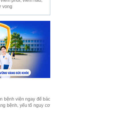
 viêm phổi, viêm não,
ử vong
đến bệnh viện ngay để bác
rạng bệnh, yếu tố nguy cơ