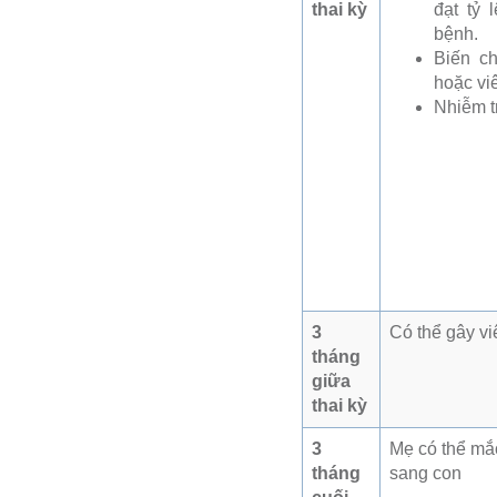
thai kỳ
đạt tỷ
bệnh.
Biến c
hoặc vi
Nhiễm t
3
Có thể gây v
tháng
giữa
thai kỳ
3
Mẹ có thể mắc
tháng
sang con