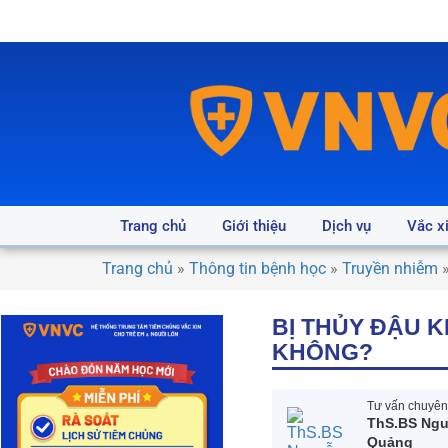
Trang chủ
Giới thiệu
Dịch vụ
Vắc x
Trang chủ
»
Thông tin bệnh học
»
Truyền nhiễm
BỊ THỦY ĐẬU K
KHÔNG?
Tư vấn chuyên 
ThS.BS Ngu
Quảng