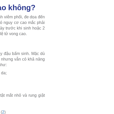
sao không?
nh viêm phổi, đe dọa đến
 có nguy cơ cao mắc phải
ày trước khi sinh hoặc 2
lệ tử vong cao.
hủy đậu bẩm sinh. Mặc dù
a nhưng vẫn có khả năng
như:
 da;
tật mắt nhỏ và rung giật
 (
2
)