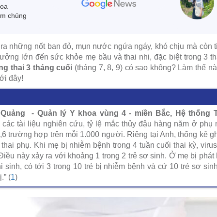
hoa
êm chủng
 ra những nốt ban đỏ, mụn nước ngứa ngáy, khó chịu mà còn t
ởng lớn đến sức khỏe mẹ bầu và thai nhi, đặc biệt trong 3 th
ng thai 3 tháng cuối
(tháng 7, 8, 9) có sao không? Làm thế 
ưới đây!
Quảng - Quản lý Y khoa vùng 4 - miền Bắc, Hệ thống T
các tài liệu nghiên cứu, tỷ lệ mắc thủy đậu hàng năm ở phụ
,6 trường hợp trên mỗi 1.000 người. Riêng tại Anh, thống kê gh
thai phụ. Khi mẹ bị nhiễm bệnh trong 4 tuần cuối thai kỳ, viru
Điều này xảy ra với khoảng 1 trong 2 trẻ sơ sinh. Ở mẹ bị phát
 sinh, có tới 3 trong 10 trẻ bị nhiễm bệnh và cứ 10 trẻ sơ sinh 
.” (
1
)