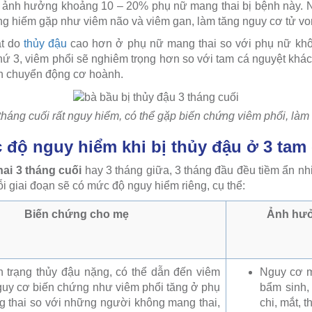
 ảnh hưởng khoảng 10 – 20% phụ nữ mang thai bị bệnh này. N
ng hiếm gặp như viêm não và viêm gan, làm tăng nguy cơ tử vo
ật do
thủy đậu
cao hơn ở phụ nữ mang thai so với phụ nữ kh
hứ 3, viêm phổi sẽ nghiêm trọng hơn so với tam cá nguyệt khác
ến chuyển động cơ hoành.
tháng cuối rất nguy hiểm, có thể gặp biến chứng viêm phổi, làm
 độ nguy hiểm khi bị thủy đậu ở 3 tam
hai 3 tháng cuối
hay 3 tháng giữa, 3 tháng đầu đều tiềm ẩn n
ỗi giai đoạn sẽ có mức độ nguy hiểm riêng, cụ thể:
Biến chứng cho mẹ
Ảnh hưở
h trạng thủy đậu nặng, có thể dẫn đến viêm
Nguy cơ m
guy cơ biến chứng như viêm phổi tăng ở phụ
bẩm sinh, 
 thai so với những người không mang thai,
chi, mắt, 