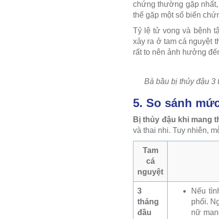
chứng thường gặp nhất,
thể gặp một số biến chứ
Tỷ lệ tử vong và bệnh t
xảy ra ở tam cá nguyệt t
rất to nên ảnh hưởng đ
Bà bầu bị thủy đậu 3 
5. So sánh mức
Bị thủy đậu khi mang t
và thai nhi. Tuy nhiên, m
Tam
cá
nguyệt
3
Nếu tìn
tháng
phổi. N
đầu
nữ mang