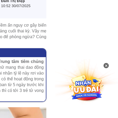
Đàm Thị Điệp
10:52 30/07/2025
iềm ẩn nguy cơ gây biến
áng cuối thai kỳ. Vậy mẹ
nào để phòng ngừa? Cùng
rung tâm tiêm chủng
×
 nữ mang thai dao động
i nhận tỷ lệ này rơi vào
s có thể hoạt động trong
 ban từ 5 ngày trước khi
thì có tới 3 trẻ tử vong