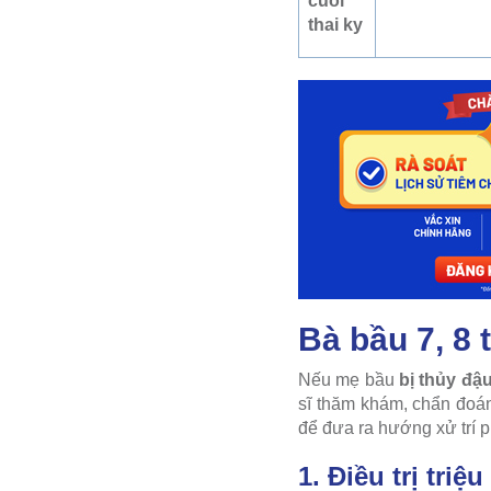
cuối
thai ky
Bà bầu 7, 8 
Nếu mẹ bầu
bị thủy đậ
sĩ thăm khám, chẩn đoán 
để đưa ra hướng xử trí 
1. Điều trị triệ