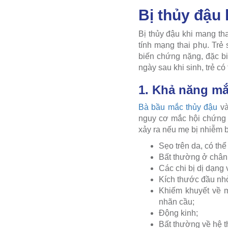
Bị thủy đậu
Bị thủy đậu khi mang th
tính mạng thai phụ. Trẻ
biến chứng nặng, đặc bi
ngày sau khi sinh, trẻ c
1. Khả năng mắ
Bà bầu mắc thủy đậu
và
nguy cơ mắc hội chứng 
xảy ra nếu mẹ bị nhiễm b
Sẹo trên da, có thể
Bất thường ở chân 
Các chi bị dị dạng v
Kích thước đầu nh
Khiếm khuyết về m
nhãn cầu;
Động kinh;
Bất thường về hệ th