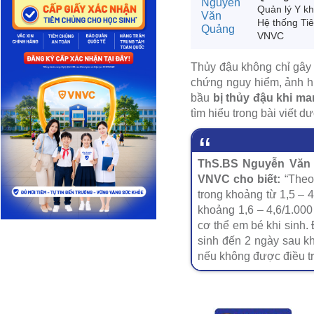
Quản lý Y k
Hệ thống Ti
VNVC
Thủy đậu không chỉ gây
chứng nguy hiểm, ảnh hư
bầu
bị thủy đậu khi ma
tìm hiểu trong bài viết d
ThS.BS Nguyễn Văn 
VNVC cho biết:
“Theo 
trong khoảng từ 1,5 – 4
khoảng 1,6 – 4,6/1.000 
cơ thể em bé khi sinh. 
sinh đến 2 ngày sau khi
nếu không được điều trị