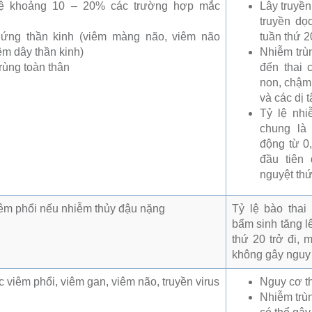
 lệ khoảng 10 – 20% các trường hợp mắc
Lây truyền
truyền dọ
hứng thần kinh (viêm màng não, viêm não
tuần thứ 2
êm dây thần kinh)
Nhiễm trù
rùng toàn thân
đến thai c
non, chậm 
và các dị 
Tỷ lệ nhi
chung là
động từ 0
đầu tiên
nguyệt thứ 
iêm phổi nếu nhiễm thủy đậu nặng
Tỷ lệ bào thai
bẩm sinh tăng l
thứ 20 trở đi, 
không gây nguy 
 viêm phổi, viêm gan, viêm não, truyền virus
Nguy cơ th
Nhiễm trùn