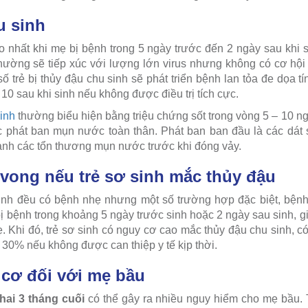
u sinh
ao nhất khi mẹ bị bệnh trong 5 ngày trước đến 2 ngày sau khi 
ẻ thường sẽ tiếp xúc với lượng lớn virus nhưng không có cơ hội
ố trẻ bị thủy đậu chu sinh sẽ phát triển bệnh lan tỏa đe dọa t
10 sau khi sinh nếu không được điều trị tích cực.
inh
thường biểu hiện bằng triệu chứng sốt trong vòng 5 – 10 ng
ác phát ban mụn nước toàn thân. Phát ban ban đầu là các dát
thành các tổn thương mụn nước trước khi đóng vảy.
 vong nếu trẻ sơ sinh mắc thủy đậu
inh đều có bệnh nhẹ nhưng một số trường hợp đặc biệt, bệnh 
bị bệnh trong khoảng 5 ngày trước sinh hoặc 2 ngày sau sinh, gi
. Khi đó, trẻ sơ sinh có nguy cơ cao mắc thủy đậu chu sinh, có
n 30% nếu không được can thiệp y tế kịp thời.
cơ đối với mẹ bầu
hai 3 tháng cuối
có thể gây ra nhiều nguy hiểm cho mẹ bầu. T