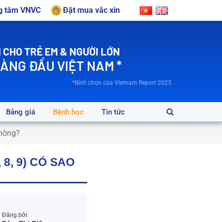
ng tâm VNVC
Đặt mua vắc xin
 CHO TRẺ EM & NGƯỜI LỚN
HÀNG ĐẦU VIỆT NAM *
*Bình chọn của Vietnam Report 2025
Bảng giá
Bệnh học
Tin tức
không?
8, 9) CÓ SAO
Đăng bởi