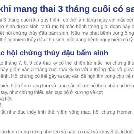
 khi mang thai 3 tháng cuối có 
ai 3 tháng cuối rất nguy hiểm, có thể làm tăng nguy cơ mắc bệ
 sơ sinh được sinh ra từ mẹ bị mắc bệnh trong giai đoạn này
ệt hội chứng thủy đậu bẩm sinh. Nếu mẹ phát bệnh trong 5 ng
ó thể bị nhiễm thủy đậu chu sinh, một dạng bệnh nguy hiểm có tỷ 
c hội chứng thủy đậu bẩm sinh
o tháng 7, 8, 9 của thai kỳ có thể khiến trẻ mắc hội chứng t
này giảm vào 3 tháng cuối thai kỳ so với 3 tháng đầu và giữ
ệnh. Hội chứng có thể gây ra các vấn đề nghiêm trọng cho trẻ 
 biểu hiện tình trạng lõm và tăng sắc tố cục bộ theo phân bố trên
tay, như chứng thiểu sản cục bộ ở xương và cơ;
à liệt;
ỏ;
ắt như đục thủy tinh thể, viêm võng mạc, hội chứng Horner, 
ần kinh trung ương như teo vỏ não, co giật và khuyết tật trí tuệ.