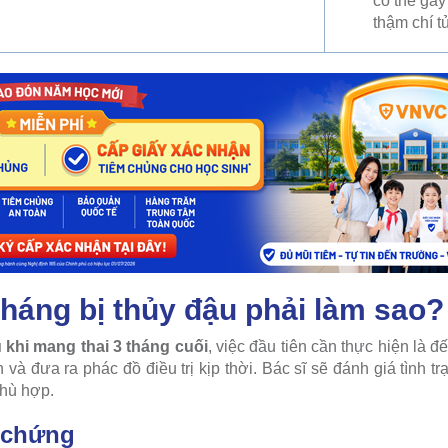
có thể gây
thậm chí t
tháng bị thủy đậu phải làm sao?
u khi mang thai 3 tháng cuối
, việc đầu tiên cần thực hiện là 
và đưa ra phác đồ điều trị kịp thời. Bác sĩ sẽ đánh giá tình t
phù hợp.
u chứng