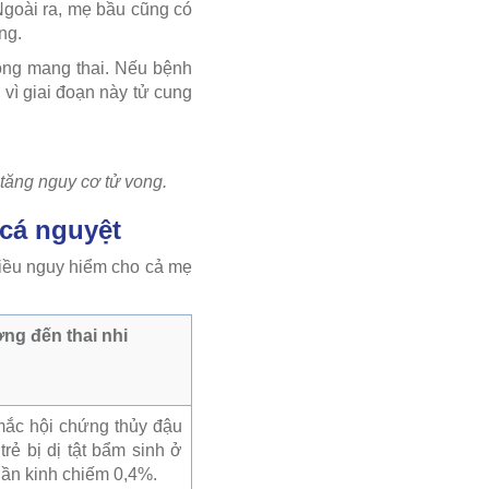
goài ra, mẹ bầu cũng có
ng.
ông mang thai. Nếu bệnh
 vì giai đoạn này tử cung
 tăng nguy cơ tử vong.
 cá nguyệt
hiều nguy hiểm cho cả mẹ
ng đến thai nhi
ắc hội chứng thủy đậu
trẻ bị dị tật bẩm sinh ở
thần kinh chiếm 0,4%.