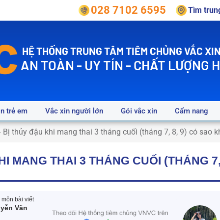
028 7102 6595
Tìm tru
HỆ THỐNG TRUNG TÂM TIÊM CHỦNG VẮC XIN
AN TOÀN - UY TÍN - CHẤT LƯỢNG 
in trẻ em
Vắc xin người lớn
Gói vắc xin
Cẩm nang
»
Bị thủy đậu khi mang thai 3 tháng cuối (tháng 7, 8, 9) có sao 
HI MANG THAI 3 THÁNG CUỐI (THÁNG 7, 
môn bài viết
yễn Văn