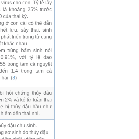
 virus cho con. Tỷ lệ lây
c là khoảng 25% trước
0 của thai kỳ.
ng ở con cái có thể dẫn
hết lưu, sảy thai, sinh
phát triển trong tử cung
tật khác nhau
ễm trùng bẩm sinh nói
 0,91%, với tỷ lệ dao
,55 trong tam cá nguyệt
 đến 1,4 trong tam cá
hai. (
3
)
 bị hội chứng thủy đậu
ên 2% và kể từ tuần thai
mẹ bị thủy đậu hầu như
hiểm đến thai nhi.
ủy đậu chu sinh.
g sơ sinh do thủy đậu