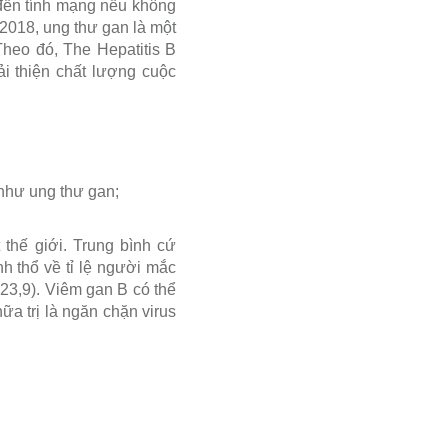
đến tính mạng nếu không
 2018, ung thư gan là một
Theo đó, The Hepatitis B
i thiện chất lượng cuộc
như ung thư gan;
 thế giới. Trung bình cứ
nh thổ về tỉ lệ người mắc
23,9). Viêm gan B có thể
hữa trị là ngăn chặn virus