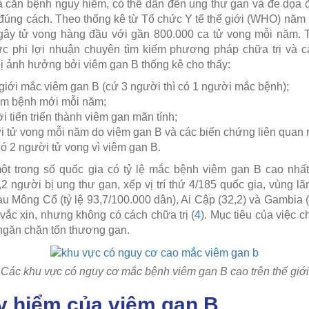
 căn bệnh nguy hiểm, có thể dẫn đến ung thư gan và đe dọa 
à đúng cách. Theo thống kê từ Tổ chức Y tế thế giới (WHO) năm
 gây tử vong hàng đầu với gần 800.000 ca tử vong mỗi năm. 
ức phi lợi nhuận chuyên tìm kiếm phương pháp chữa trị và cả
 ảnh hưởng bởi viêm gan B thống kê cho thấy:
ế giới mắc viêm gan B (cứ 3 người thì có 1 người mắc bệnh);
iễm bệnh mới mỗi năm;
 tiến triển thành viêm gan mãn tính;
 tử vong mỗi năm do viêm gan B và các biến chứng liên quan 
có 2 người tử vong vì viêm gan B.
ột trong số quốc gia có tỷ lệ mắc bệnh viêm gan B cao nhất
2 người bị ung thư gan, xếp vị trí thứ 4/185 quốc gia, vùng lã
au Mông Cổ (tỷ lệ 93,7/100.000 dân), Ai Cập (32,2) và Gambia (
c xin, nhưng không có cách chữa trị (
4
). Mục tiêu của việc c
ngăn chặn tổn thương gan.
Các khu vực có nguy cơ mắc bệnh viêm gan B cao trên thế giới
 hiểm của viêm gan B