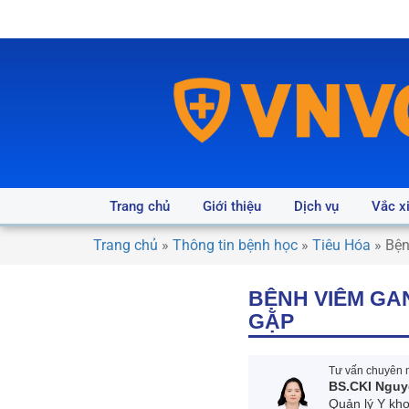
Trang chủ
Giới thiệu
Dịch vụ
Vắc x
Trang chủ
»
Thông tin bệnh học
»
Tiêu Hóa
»
Bện
BỆNH VIÊM GA
GẶP
Tư vấn chuyên m
BS.CKI Nguy
Quản lý Y kh