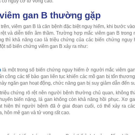
 có nguy cơ tử vong cao.
viêm gan B thường gặp
 trên, viêm gan B là căn bệnh đặc biệt nguy hiểm, khi bước vào
 rệt và diễn tiến âm thầm. Trường hợp mắc viêm gan B trong 
ứng thì khả năng cao là triệu chứng của các biến chứng nguy
Một số biến chứng viêm gan B xảy ra như:
n
là một trong số biến chứng nguy hiểm ở người mắc viêm gan
tấn công các tế bào gan liên tục khiến các mô gan bị tổn thươ
ày ngăn gan hoạt động, chức năng gan bị suy giảm dẫn đến su
triệu chứng rõ rệt nên người bệnh thường chủ quan, không t
huyển biến nặng, lá gan không còn khả năng hồi phục. Xơ ga
phát hiện thì người bệnh đã ở giai đoạn cuối, có thể xảy ra 
, hôn mê gan và tử vong rất cao.