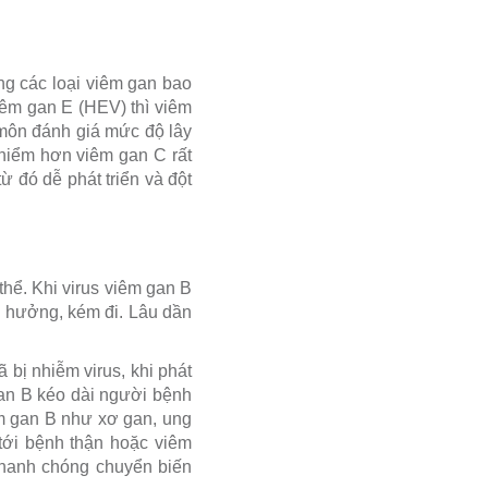
ng các loại viêm gan bao
êm gan E (HEV) thì viêm
 môn đánh giá mức độ lây
 hiểm hơn viêm gan C rất
 đó dễ phát triển và đột
hể. Khi virus viêm gan B
h hưởng, kém đi. Lâu dần
bị nhiễm virus, khi phát
gan B kéo dài người bệnh
êm gan B như xơ gan, ung
tới bệnh thận hoặc viêm
nhanh chóng chuyển biến