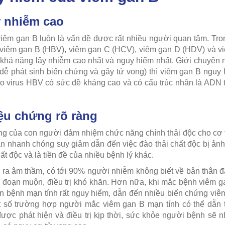
y nhiễm cao
êm gan B luôn là vấn đề được rất nhiều người quan tâm. Tro
 viêm gan B (HBV), viêm gan C (HCV), viêm gan D (HDV) và vi
khả năng lây nhiễm cao nhất và nguy hiểm nhất. Giới chuyên
dễ phát sinh biến chứng và gây tử vong) thì viêm gan B nguy
o virus HBV có sức đề kháng cao và có cấu trúc nhân là ADN từ
iệu chứng rõ ràng
ng của con người đảm nhiệm chức năng chính thải độc cho cơ t
 nhanh chóng suy giảm dẫn đến việc đào thải chất độc bị ản
hất độc và là tiền đề của nhiều bệnh lý khác.
ra âm thầm, có tới 90% người nhiễm không biết về bản thân đã 
i đoạn muộn, điều trị khó khăn. Hơn nữa, khi mắc bệnh viêm 
n bệnh mạn tính rất nguy hiểm, dẫn đến nhiều biến chứng vi
t số trường hợp người mắc viêm gan B mạn tính có thể dẫn 
ợc phát hiện và điều trị kịp thời, sức khỏe người bệnh sẽ 