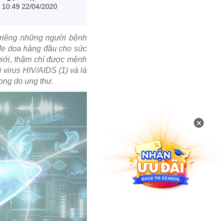
10:49 22/04/2020
 riêng những người bệnh
đe dọa hàng đầu cho sức
giới, thậm chí được mệnh
i virus HIV/AIDS (
1
) và là
ong do ung thư.
×