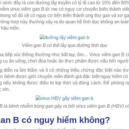
 sinh: đây là con đường lây truyền có tỷ lệ cao từ 10% đến 90
 nhiễm virus viêm gan B từ mẹ có nguy cơ chuyển biến thành vi
rong số đó sẽ có nguy cơ tiến triển thành ung thư gan và xơ ga
ường hợp này thường xảy ra do quan hệ tình dục không an toàn,
 hậu môn.
Viêm gan B có thể lây qua đường tình dục
a tiếp xúc thông thường như bắt tay, ôm… Virus viêm gan B cũ
g cụ ăn uống, chơi đùa hoặc ăn thực phẩm được nấu bởi người
diễn ra âm thầm và ít có những triệu chứng đặc biệt nào tr
 căn bệnh được giới chuyên môn đánh giá đặc biệt nguy hiểm có
g nếu không được điều trị kịp thời và đúng cách. Để phòng n
 xin.
 là bệnh nhiễm trùng gan gây ra bởi virus viêm gan B (HBV) c
an B có nguy hiểm không?