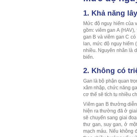
1. Khả năng lâ
Mức độ nguy hiểm của vi
gồm: viêm gan A (HAV),
gan B và viêm gan C có 
lan, mức độ nguy hiểm (
nhiều. Nguyên nhân là d
biến.
2. Không có tr
Gan là bộ phận quan trọ
xâm nhập, chức năng gan
cơ thể sẽ tích tụ nhiều c
Viêm gan B thường diễn 
hiện ra thường đã ở gia
sẽ chuyển sang giai đoạ
thư gan, suy gan, ở mộ
mạch máu. Nếu không đư