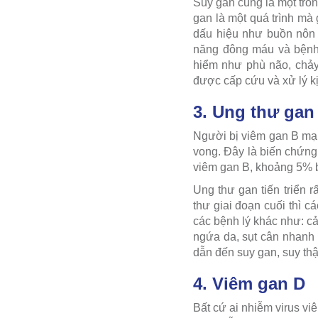
Suy gan cũng là một tro
gan là một quá trình mà
dấu hiệu như buồn nôn 
năng đông máu và bệnh 
hiểm như phù não, chảy
được cấp cứu và xử lý kị
3. Ung thư gan
Người bị viêm gan B mạn
vong. Đây là biến chứng
viêm gan B, khoảng 5% b
Ung thư gan tiến triển 
thư giai đoạn cuối thì c
các bệnh lý khác như: c
ngứa da, sụt cân nhanh 
dẫn đến suy gan, suy thận
4. Viêm gan D
Bất cứ ai nhiễm virus v