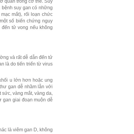
ơ quan trong cơ thể. Suy
ắc bệnh suy gan có những
mạc mắt), rối loạn chức
một số biến chứng nguy
n đến tử vong nếu không
ờng và rất dễ dẫn đến tử
à do tiến triển từ virus
 khối u lớn hơn hoặc ung
g thư gan dễ nhầm lẫn với
 sức, vàng mắt, vàng da,
hư gan giai đoạn muộn dễ
hác là viêm gan D, không