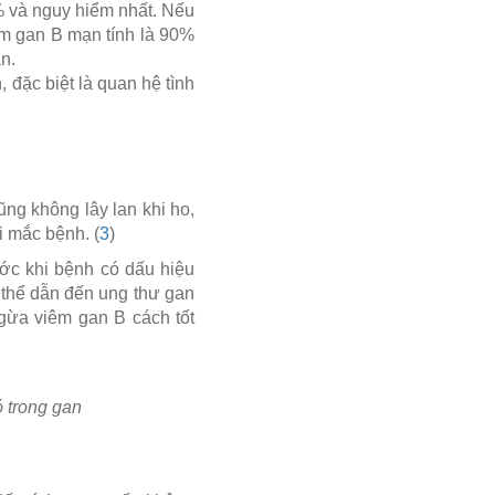
% và nguy hiểm nhất. Nếu
êm gan B mạn tính là 90%
n.
 đặc biệt là quan hệ tình
ng không lây lan khi ho,
 mắc bệnh. (
3
)
ước khi bệnh có dấu hiệu
 thể dẫn đến ung thư gan
gừa viêm gan B cách tốt
ó trong gan