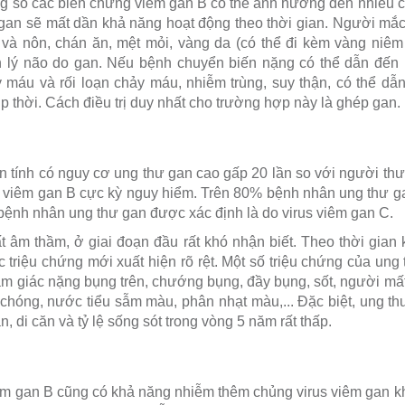
ng số các biến chứng viêm gan B có thể ảnh hưởng đến nhiều c
 gan sẽ mất dần khả năng hoạt động theo thời gian. Người m
và nôn, chán ăn, mệt mỏi, vàng da (có thể đi kèm vàng niêm 
lý não do gan. Nếu bệnh chuyển biến nặng có thể dẫn đến 
 máu và rối loạn chảy máu, nhiễm trùng, suy thận, có thể dẫ
p thời. Cách điều trị duy nhất cho trường hợp này là ghép gan.
 tính có nguy cơ ung thư gan cao gấp 20 lần so với người thư
 viêm gan B cực kỳ nguy hiểm. Trên 80% bệnh nhân ung thư gan l
ệnh nhân ung thư gan được xác định là do virus viêm gan C.
rất âm thầm, ở giai đoạn đầu rất khó nhận biết. Theo thời gian
ác triệu chứng mới xuất hiện rõ rệt. Một số triệu chứng của un
ảm giác nặng bụng trên, chướng bụng, đầy bụng, sốt, người mất
chóng, nước tiểu sẫm màu, phân nhạt màu,... Đặc biệt, ung t
, di căn và tỷ lệ sống sót trong vòng 5 năm rất thấp.
iêm gan B cũng có khả năng nhiễm thêm chủng virus viêm gan k