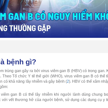
là bệnh gì?
m trùng gan gây ra bởi virus viêm gan B (HBV) có trong gan. 
 Theo Tổ chức Y tế thế giới (WHO), virus viêm gan B có thể tồ
ẫn có khả năng lây nhiễm và gây bệnh (
2
). HBV có thể xâm nhậ
 gồm:
viêm gan B có thể lây nhiễm khi người lành dùng chung bơ
 với vết thương hở của người bệnh, sử dụng các dụng cụ y tế