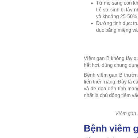
Từ mẹ sang con khi
trẻ sơ sinh bị lây
và khoảng 25-50% t
Đường tình dục: tr
dục bằng miệng và
Viêm gan B không lây qu
hắt hơi, dùng chung dụn
Bệnh viêm gan B thường 
tiến triển nặng. Đây là
và đe dọa đến tính mạn
nhất là chủ động tiêm vắc
Viêm gan B
Bệnh viêm g