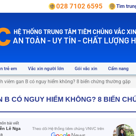
028 7102 6595
Tìm tru
HỆ THỐNG TRUNG TÂM TIÊM CHỦNG VẮC XIN
AN TOÀN - UY TÍN - CHẤT LƯỢNG 
in trẻ em
Vắc xin người lớn
Gói vắc xin
Cẩm nang
h viêm gan B có nguy hiểm không? 8 biến chứng thường gặp
N B CÓ NGUY HIỂM KHÔNG? 8 BIẾN C
ôn bài viết
ễn Lê Nga
oa