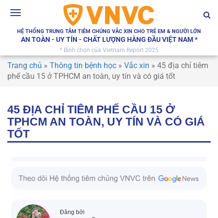
Toggle
navigation
HỆ THỐNG TRUNG TÂM TIÊM CHỦNG VẮC XIN CHO TRẺ EM & NGƯỜI LỚN
AN TOÀN - UY TÍN - CHẤT LƯỢNG HÀNG ĐẦU VIỆT NAM *
* Bình chọn của Vietnam Report 2025
Trang chủ
»
Thông tin bệnh học
»
Vắc xin
»
45 địa chỉ tiêm
phế cầu 15 ở TPHCM an toàn, uy tín và có giá tốt
45 ĐỊA CHỈ TIÊM PHẾ CẦU 15 Ở
TPHCM AN TOÀN, UY TÍN VÀ CÓ GIÁ
TỐT
Đăng bởi