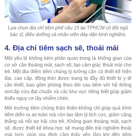
Lựa chọn địa chỉ tiêm phế cầu 15 tại TPHCM có đội ngũ
bác sĩ, điều dưỡng và nhân viên dày dặn kinh nghiệm.
4. Địa chỉ tiêm sạch sẽ, thoải mái
Một yếu tố không kém phần quan trọng là không gian của
cơ sở cần thoáng mát, sạch sẽ, tạo cảm giác thoải mái cho
trẻ. Một địa điểm tiêm chủng lý tưởng cần có thiết kế hiện
đại, cao cấp, đồng thời được trang bị đầy đủ thiết bị y tế
cần thiết, bao gồm phòng theo dõi sau tiêm với hệ thống
sơ/cấp cứu đạt chuẩn và các khu vực riêng biệt giúp giảm
thiểu nguy cơ lây nhiễm chéo.
Môi trường tiêm chủng thân thiện không chỉ giúp quá trình
tiêm diễn ra an toàn mà còn tạo tâm lý tích cực, giảm căng
thẳng và nỗi sợ hãi cho trẻ. Không gian thoáng mát, sạch
sẽ, được thiết kế khoa học sẽ mang đến trải nghiệm thoải
mái hơn, giúp gia đình cảm thấy yên tâm khi đến tiêm