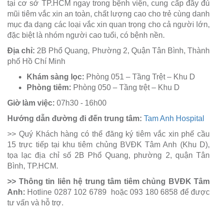
tại cơ sở TP.HCM ngay trong bệnh viện, cung cấp đầy đủ
mũi tiêm vắc xin an toàn, chất lượng cao cho trẻ cùng danh
mục đa dạng các loại vắc xin quan trọng cho cả người lớn,
đặc biệt là nhóm người cao tuổi, có bệnh nền.
Địa chỉ:
2B Phổ Quang, Phường 2, Quận Tân Bình, Thành
phố Hồ Chí Minh
Khám sàng lọc:
Phòng 051 – Tầng Trệt – Khu D
Phòng tiêm:
Phòng 050 – Tầng trệt – Khu D
Giờ làm việc:
07h30 - 16h00
Hướng dẫn đường đi đến trung tâm:
Tam Anh Hospital
>> Quý Khách hàng có thể đăng ký tiêm vắc xin phế cầu
15 trực tiếp tại khu tiêm chủng BVĐK Tâm Anh (Khu D),
tọa lạc địa chỉ số 2B Phổ Quang, phường 2, quận Tân
Bình, TP.HCM.
>> Thông tin liên hệ trung tâm tiêm chủng BVĐK Tâm
Anh:
Hotline 0287 102 6789 hoặc 093 180 6858 để được
tư vấn và hỗ trợ.