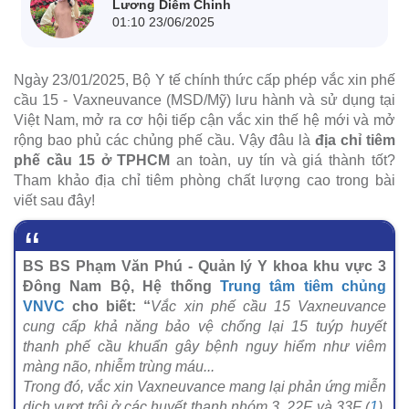
Lương Diễm Chinh
01:10 23/06/2025
Ngày 23/01/2025, Bộ Y tế chính thức cấp phép vắc xin phế
cầu 15 - Vaxneuvance (MSD/Mỹ) lưu hành và sử dụng tại
Việt Nam, mở ra cơ hội tiếp cận vắc xin thế hệ mới và mở
rộng bao phủ các chủng phế cầu. Vậy đâu là
địa chỉ tiêm
phế cầu 15 ở TPHCM
an toàn, uy tín và giá thành tốt?
Tham khảo địa chỉ tiêm phòng chất lượng cao trong bài
viết sau đây!
BS BS Phạm Văn Phú - Quản lý Y khoa khu vực 3
Đông Nam Bộ, Hệ thống
Trung tâm tiêm chủng
VNVC
cho biết: “
Vắc xin phế cầu 15 Vaxneuvance
cung cấp khả năng bảo vệ chống lại 15 tuýp huyết
thanh phế cầu khuẩn gây bệnh nguy hiểm như viêm
màng não, nhiễm trùng máu...
Trong đó, vắc xin Vaxneuvance mang lại phản ứng miễn
dịch vượt trội ở các huyết thanh nhóm 3, 22F và 33F (
1
),