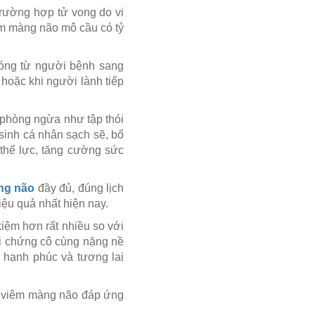
trường hợp tử vong do vi
êm màng não mô cầu có tỷ
hóng từ người bệnh sang
hoặc khi người lành tiếp
 phòng ngừa như tập thói
sinh cá nhân sạch sẽ, bổ
thể lực, tăng cường sức
ng não
đầy đủ, đúng lịch
ệu quả nhất hiện nay.
 kiệm hơn rất nhiều so với
 di chứng cô cùng nặng nề
 hạnh phúc và tương lai
in viêm màng não đáp ứng