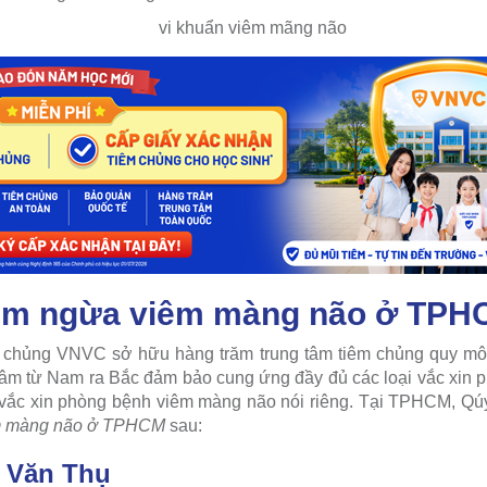
êm ngừa viêm màng não ở TPHC
m chủng VNVC sở hữu hàng trăm trung tâm tiêm chủng quy mô l
 tâm từ Nam ra Bắc đảm bảo cung ứng đầy đủ các loại vắc xin 
 vắc xin phòng bệnh viêm màng não nói riêng. Tại TPHCM, Qú
êm màng não ở TPHCM
sau:
 Văn Thụ