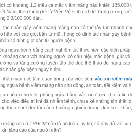
ới có khoảng 1,2 triệu ca mắc viêm màng não khiến 135.000 
iệt Nam, theo thống kê từ Viện Vệ sinh dịch tễ Trung ương, vi
ảng 2,3/100.000 dân.
t, tác nhân gây viêm màng màng não có thể lây lan nhanh c
 hấp với các giọt bắn từ mũi, họng có dính tác nhân gây bệnh 
nhân có dính giọt bắn từ người bệnh.
òng ngừa bệnh bằng cách nghiêm túc thực hiện các biện pháp
ữ khoảng cách với những người có dấu hiệu mắc bệnh, giữ vệ 
dưỡng và tăng cường luyện tập thể dục thể thao để nâng cao 
 tác nhân gây bệnh nguy hiểm.
a nhấn mạnh về tầm quan trọng của việc tiêm
vắc xin viêm mà
òng ngừa bệnh viêm màng não chủ động, an toàn, tiết kiệm và hi
̀i gian bỏ ra cho việc phòng ngừa bằng vắc xin được cho là tích
ra cho việc điều trị khi đã nhiễm bệnh, chưa kể những tổn thất,
g theo suốt đời làm ảnh hưởng nghiêm trọng đến sức khỏe,
êm màng não ở TPHCM
nào là an toàn, uy tín, có đầy đủ vắc x
c xin tăng cao của người dân?