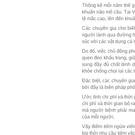
Thống kê mỗi năm thế gi
khuẩn não mô cầu. Tại V
lệ mắc cao, lên đến kho
Các chuyên gia cho biế
người lành qua đường hô
xúc với các vật dụng cá 
Do đó, việc chủ động ph
quen đeo khẩu trang, gi
sung đầy đủ chất dinh 
khỏe chống chọi lại các
Đặc biệt, các chuyên gi
bởi đây là biện pháp ph
Ước tính chi phí và thơ
chi phí và thời gian bỏ 
mà người bệnh phải man
của mỗi người.
Vậy điểm
tiêm ngừa vi
kịp thời nhu cầu tiêm vắ