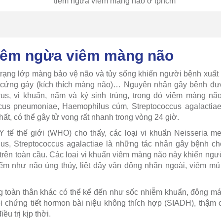
 tiêm ngừa viêm màng não
 trạng lớp màng bảo vệ não và tủy sống khiến người bệnh xuất 
, cứng gáy (kích thích màng não)… Nguyên nhân gây bệnh đượ
us, vi khuẩn, nấm và ký sinh trùng, trong đó viêm màng não
occus pneumoniae, Haemophilus cúm, Streptococcus agalactiae
ất, có thể gây tử vong rất nhanh trong vòng 24 giờ.
tế thế giới (WHO) cho thấy, các loại vi khuẩn Neisseria men
s, Streptococcus agalactiae là những tác nhân gây bệnh c
rên toàn cầu. Các loại vi khuẩn viêm màng não này khiến ngư
iểm như não úng thủy, liệt dây vận động nhãn ngoài, viêm m
g toàn thân khác có thể kể đến như sốc nhiễm khuẩn, đông máu
i chứng tiết hormon bài niệu không thích hợp (SIADH), thậm 
u trị kịp thời.