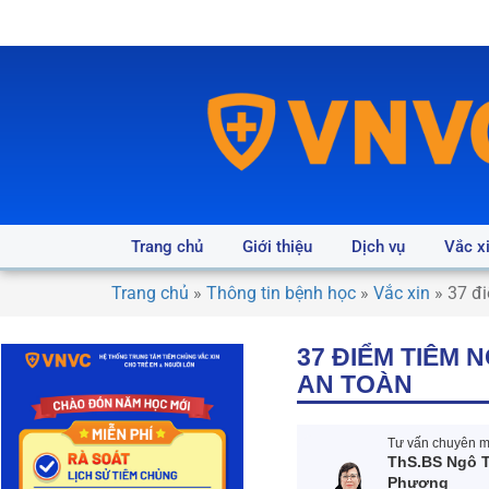
Trang chủ
Giới thiệu
Dịch vụ
Vắc x
Trang chủ
»
Thông tin bệnh học
»
Vắc xin
»
37 đ
37 ĐIỂM TIÊM 
AN TOÀN
Tư vấn chuyên mô
ThS.BS Ngô T
Phượng