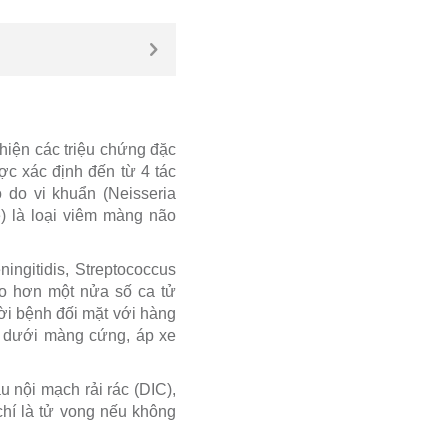
hiện các triệu chứng đặc
c xác định đến từ 4 tác
 do vi khuẩn (Neisseria
) là loại viêm màng não
ingitidis, Streptococcus
ho hơn một nửa số ca tử
ời bệnh đối mặt với hàng
ủ dưới màng cứng, áp xe
 nội mạch rải rác (DIC),
chí là tử vong nếu không