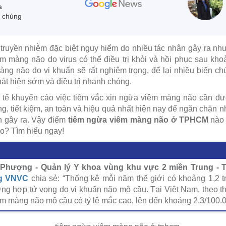
a
m chủng
ruyền nhiễm đặc biệt nguy hiểm do nhiều tác nhân gây ra như 
iêm màng não do virus có thể điều trị khỏi và hồi phục sau kh
g não do vi khuẩn sẽ rất nghiêm trọng, để lại nhiều biến c
t hiện sớm và điều trị nhanh chóng.
y tế khuyến cáo việc tiêm vắc xin ngừa viêm màng não cần đ
ng, tiết kiệm, an toàn và hiệu quả nhất hiện nay để ngăn chặn
h gây ra. Vậy điểm
tiêm ngừa viêm màng não ở TPHCM
nào l
o? Tìm hiểu ngay!
Phượng - Quản lý Y khoa vùng khu vực 2 miền Trung - 
ng VNVC
chia sẻ: “Thống kê mỗi năm thế giới có khoảng 1,2 
ng hợp tử vong do vi khuẩn não mô cầu. Tại Việt Nam, theo t
êm màng não mô cầu có tỷ lệ mắc cao, lên đến khoảng 2,3/100.0