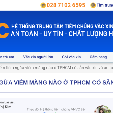
028 7102 6595
Tìm tru
HỆ THỐNG TRUNG TÂM TIÊM CHỦNG VẮC XIN
AN TOÀN - UY TÍN - CHẤT LƯỢNG 
in trẻ em
Vắc xin người lớn
Gói vắc xin
Cẩm nang
iểm tiêm ngừa viêm màng não ở TPHCM có sẵn vắc xin và an t
NGỪA VIÊM MÀNG NÃO Ở TPHCM CÓ SẴN
n bài viết
hị Kim