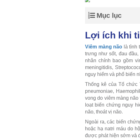
Mục lục
Lợi ích khi
Viêm màng não
là tình
trưng như sốt, đau đầu
nhân chính bao gồm vir
meningitidis, Streptoc
nguy hiểm và phổ biến nh
Thống kê của Tổ chức Y 
pneumoniae, Haemophilu
vong do viêm màng não t
loạt biến chứng nguy h
não, thoát vị não.
Ngoài ra, các biến chứn
hoặc hạ natri máu do hộ
được phát hiện sớm và điề