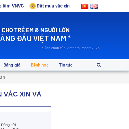
ng tâm VNVC
Đặt mua vắc xin
 CHO TRẺ EM & NGƯỜI LỚN
HÀNG ĐẦU VIỆT NAM *
*Bình chọn của Vietnam Report 2025
Bảng giá
Bệnh học
Tin tức
oàn
 VẮC XIN VÀ
Đăng bởi