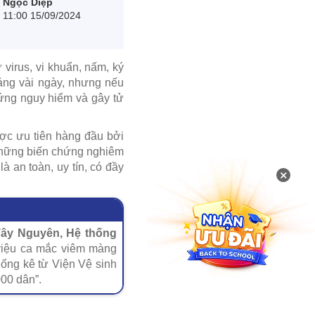
Ngọc Diệp
11:00 15/09/2024
virus, vi khuẩn, nấm, ký
oảng vài ngày, nhưng nếu
hứng nguy hiểm và gây tử
ược ưu tiên hàng đầu bởi
 những biến chứng nghiêm
à an toàn, uy tín, có đầy
×
Tây Nguyên, Hệ thống
triệu ca mắc viêm màng
hống kê từ Viện Vệ sinh
00 dân”.