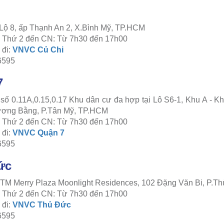
i
 Lộ 8, ấp Thạnh An 2, X.Bình Mỹ, TP.HCM
c: Thứ 2 đến CN: Từ 7h30 đến 17h00
đi:
VNVC Củ Chi
6595
7
 số 0.11A,0.15,0.17 Khu dân cư đa hợp tại Lô S6-1, Khu A - 
ương Bằng, P.Tân Mỹ, TP.HCM
c: Thứ 2 đến CN: Từ 7h30 đến 17h00
đi:
VNVC Quận 7
6595
ức
TTTM Merry Plaza Moonlight Residences, 102 Đặng Văn Bi, P.
c: Thứ 2 đến CN: Từ 7h30 đến 17h00
đi:
VNVC Thủ Đức
6595