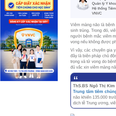
Quản lý Y kho
Hệ thống Tiê
VNVC
Viêm màng não là bệnh t
sinh trùng. Trong đó, v
người bệnh mắc viêm màn
vong nếu không được phá
Vì vậy, các chuyên gia 
đây là biện pháp chủ độ
trọng và tử vong do bện
đủ vắc xin viêm màng nã
ThS.BS Ngô Thị Kim 
Trung tâm tiêm chủ
não khiến 135.000 trườ
dịch tễ Trung ương, vi