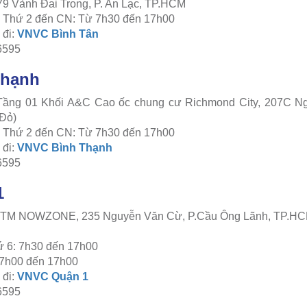
79 Vành Đai Trong, P. An Lạc, TP.HCM
c: Thứ 2 đến CN: Từ 7h30 đến 17h00
đi:
VNVC Bình Tân
6595
Thạnh
 Tầng 01 Khối A&C Cao ốc chung cư Richmond City, 207C Ng
Đỏ)
c: Thứ 2 đến CN: Từ 7h30 đến 17h00
đi:
VNVC Bình Thạnh
6595
1
 TTTM NOWZONE, 235 Nguyễn Văn Cừ, P.Cầu Ông Lãnh, TP.H
ứ 6: 7h30 đến 17h00
 7h00 đến 17h00
đi:
VNVC Quận 1
6595