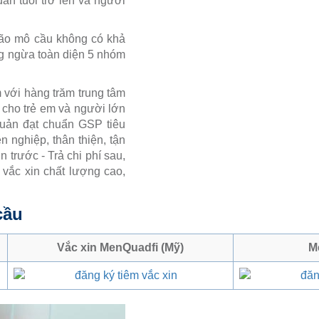
ần tuổi trở lên và người
 não mô cầu không có khả
ng ngừa toàn diện 5 nhóm
 với hàng trăm trung tâm
 cho trẻ em và người lớn
quản đạt chuẩn GSP tiêu
 nghiệp, thân thiện, tận
 trước - Trả chi phí sau,
 vắc xin chất lượng cao,
cầu
Vắc xin MenQuadfi (Mỹ)
M