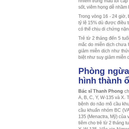
nhiễm trùng máu tối cấp
sốt, viêm họng dễ nhầm 
Trong vòng 16 - 24 giờ, 
tỷ lệ 15% dù được điều t
có thể chịu di chứng nặn
Trẻ từ 2 tháng đến 5 tuổ
mắc do miễn dịch chưa h
giảm miễn dịch như thức
biệt như suy giảm miễn 
Phòng ngừa 
hình thành ổ
Bác sĩ Thanh Phong
ch
A, B, C, Y, W-135 và X.
bệnh do não mô cầu khu
cầu khuẩn nhóm BC (VA
135 (Menactra, Mỹ) của 
tiêm cho trẻ từ 2 tháng 