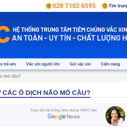
028 7102 6595
Tìm tru
HỆ THỐNG TRUNG TÂM TIÊM CHỦNG VẮC XIN
AN TOÀN - UY TÍN - CHẤT LƯỢNG 
in trẻ em
Vắc xin người lớn
Gói vắc xin
Cẩm nang
ão mô cầu?
Ừ CÁC Ổ DỊCH NÃO MÔ CẦU?