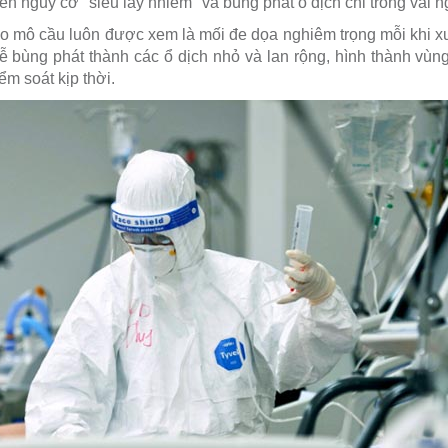
đến nguy cơ "siêu lây nhiễm" và bùng phát ổ dịch chỉ trong vài n
não mô cầu luôn được xem là mối đe dọa nghiêm trọng mỗi khi xu
ễ bùng phát thành các ổ dịch nhỏ và lan rộng, hình thành vùng
m soát kịp thời.