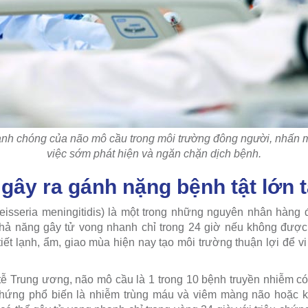
anh chóng của não mô cầu trong môi trường đông người, nhấn 
việc sớm phát hiện và ngăn chặn dịch bệnh.
gây ra gánh nặng bệnh tật lớn t
sseria meningitidis) là một trong những nguyên nhân hàng đ
hả năng gây tử vong nhanh chỉ trong 24 giờ nếu không được p
 tiết lạnh, ẩm, giao mùa hiện nay tạo môi trường thuận lợi để vi
tễ Trung ương, não mô cầu là 1 trong 10 bệnh truyền nhiễm có 
chứng phổ biến là nhiễm trùng máu và viêm màng não hoặc kế