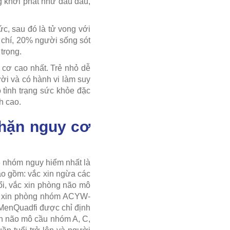
g khởi phát như đau đầu,
ức, sau đó là tử vong với
m chí, 20% người sống sót
trọng.
y cơ cao nhất. Trẻ nhỏ dễ
ời và có hành vi làm suy
 tình trạng sức khỏe đặc
h cao.
hặn nguy cơ
6 nhóm nguy hiểm nhất là
ao gồm: vắc xin ngừa các
i, vắc xin phòng não mô
c xin phòng nhóm ACYW-
 MenQuadfi được chỉ định
uẩn não mô cầu nhóm A, C,