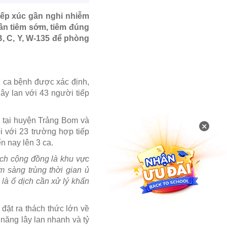
tiếp xúc gần nghi nhiễm
cần tiêm sớm, tiêm đúng
B, C, Y, W-135 để phòng
2 ca bệnh được xác định,
ây lan với 43 người tiếp
m tại huyện Trảng Bom và
×
i với 23 trường hợp tiếp
n nay lên 3 ca.
ịch cộng đồng là khu vực
m sàng trùng thời gian ủ
 là ổ dịch cần xử lý khẩn
 đặt ra thách thức lớn về
năng lây lan nhanh và tỷ