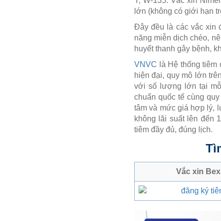
Y, W-135. Vắc xin Nimen
lớn (không có giới hạn tr
Đây đều là các vắc xin 
năng miễn dịch chéo, nê
huyết thanh gây bệnh, kh
VNVC
là Hệ thống tiêm 
hiện đại, quy mô lớn tr
với số lượng lớn tại m
chuẩn quốc tế cùng quy 
tâm và mức giá hợp lý, l
không lãi suất lên đến 
tiêm đầy đủ, đúng lịch.
Tì
Vắc xin Bex