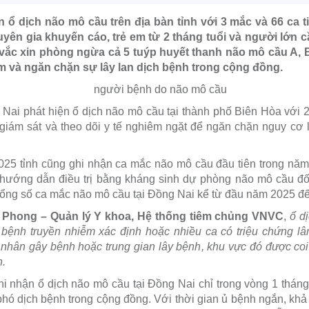
 ổ dịch não mô cầu trên địa bàn tỉnh với 3 mắc và 66 ca 
yên gia khuyến cáo, trẻ em từ 2 tháng tuổi và người lớn 
i vắc xin phòng ngừa cả 5 tuýp huyết thanh não mô cầu A, 
m và ngăn chặn sự lây lan dịch bệnh trong cộng đồng.
Nai phát hiện ổ dịch não mô cầu tại thành phố Biên Hòa với 
giám sát và theo dõi y tế nghiêm ngặt để ngăn chặn nguy cơ l
.
025 tỉnh cũng ghi nhận ca mắc não mô cầu đầu tiên trong nă
 hướng dẫn điều trị bằng kháng sinh dự phòng não mô cầu đố
tổng số ca mắc não mô cầu tại Đồng Nai kể từ đầu năm 2025 đế
h Phong – Quản lý Y khoa, Hệ thống tiêm chủng VNVC
,
ổ d
a bệnh truyền nhiễm xác định hoặc nhiều ca có triệu chứng lâ
 nhân gây bệnh hoặc trung gian lây bệnh
, khu vực đó được coi
n.
ghi nhận ổ dịch não mô cầu tại Đồng Nai chỉ trong vòng 1 tháng
phó dịch bệnh trong cộng đồng. Với thời gian ủ bệnh ngắn, khả 