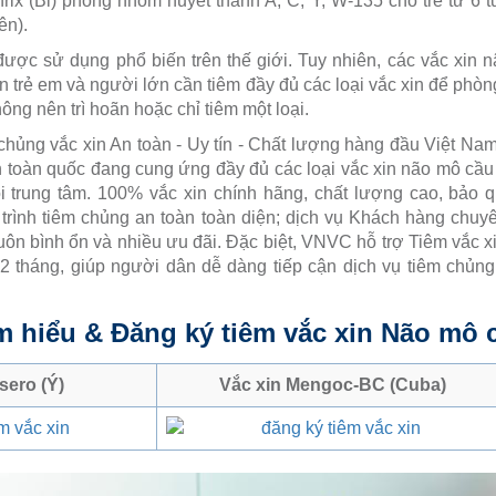
rix (Bỉ) phòng nhóm huyết thanh A, C, Y, W-135 cho trẻ từ 6 tu
ên).
được sử dụng phổ biến trên thế giới. Tuy nhiên, các vắc xin
n trẻ em và người lớn cần tiêm đầy đủ các loại vắc xin để phò
ông nên trì hoãn hoặc chỉ tiêm một loại.
chủng vắc xin An toàn - Uy tín - Chất lượng hàng đầu Việt Nam
ên toàn quốc đang cung ứng đầy đủ các loại vắc xin não mô cầu
ỗi trung tâm. 100% vắc xin chính hãng, chất lượng cao, bảo 
trình tiêm chủng an toàn toàn diện; dịch vụ Khách hàng chuyên
uôn bình ổn và nhiều ưu đãi. Đặc biệt, VNVC hỗ trợ Tiêm vắc xin
12 tháng, giúp người dân dễ dàng tiếp cận dịch vụ tiêm chủng
m hiểu & Đăng ký tiêm vắc xin Não mô 
sero (Ý)
Vắc xin Mengoc-BC (Cuba)