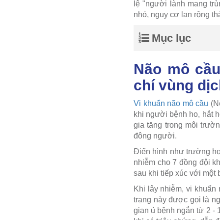
lệ "người lành mang trù
nhỏ, nguy cơ lan rộng th
Mục lục
Não mô cầu 
chí vùng dị
Vi khuẩn não mô cầu
(Ne
khi người bệnh ho, hắt h
gia tăng trong môi trườ
đông người.
Điển hình như trường hợ
nhiễm cho 7 đồng đội kh
sau khi tiếp xúc với mộ
Khi lây nhiễm, vi khuẩn
trạng này được gọi là n
gian ủ bệnh ngắn từ 2 - 