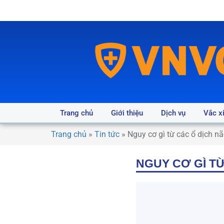
Trang chủ
Giới thiệu
Dịch vụ
Vắc x
Trang chủ
»
Tin tức
»
Nguy cơ gì từ các ổ dịch n
NGUY CƠ GÌ T