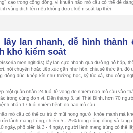
ng" cao trong cộng đồng, vi khuẩn não mô cầu có thể dễ dàn
ành vùng dịch lớn nếu không được kiểm soát kịp thời.
lây lan nhanh, dễ hình thành 
ch khó kiểm soát
isseria meningitidis) lây lan cực nhanh qua đường hô hấp, th
ơi, nói chuyện hoặc tiếp xúc gần như hôn, chia sẻ thức ăn, đồ u
ng đông đúc, khép kín như trường học, ký túc xá, khu công ngh
p một quân nhân 24 tuổi tử vong do nhiễm não mô cầu vào thá
ác trong cùng đơn vị. Đến tháng 3, tại Thái Bình, hơn 70 ngườ
t bệnh nhân 17 tuổi nhiễm bệnh do não mô cầu.
 não mô cầu có thể cư trú ở mũi họng người khỏe mạnh mà khô
gười lành mang trùng, chiếm 5 - 25% trong cộng đồng và tăng c
10 ngày, phổ biến là 3 - 4 ngày, người lành mang trùng có thể l