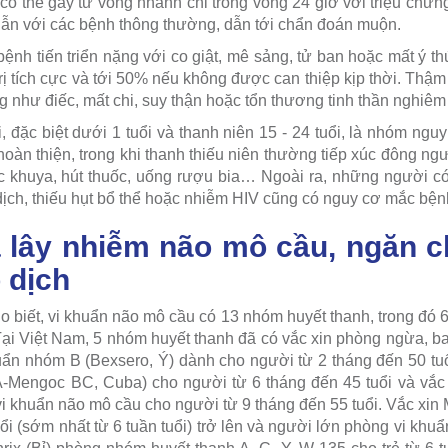
 có thể gây tử vong nhanh chỉ trong vòng 24 giờ với triệu chứn
lẫn với các bệnh thông thường, dẫn tới chẩn đoán muộn.
bệnh tiến triển nặng với co giật, mê sảng, tử ban hoặc mất ý th
rị tích cực và tới 50% nếu không được can thiệp kịp thời. Thậ
g như điếc, mất chi, suy thận hoặc tổn thương tinh thần nghiêm 
i, đặc biệt dưới 1 tuổi và thanh niên 15 - 24 tuổi, là nhóm ngu
oàn thiện, trong khi thanh thiếu niên thường tiếp xúc đông ngư
 khuya, hút thuốc, uống rượu bia… Ngoài ra, những người có
dịch, thiếu hụt bổ thể hoặc nhiễm HIV cũng có nguy cơ mắc bện
lây nhiễm não mô cầu, ngăn c
 dịch
o biết, vi khuẩn não mô cầu có 13 nhóm huyết thanh, trong đó 
 Tại Việt Nam, 5 nhóm huyết thanh đã có vắc xin phòng ngừa, b
ẩn nhóm B (Bexsero, Ý) dành cho người từ 2 tháng đến 50 tuổ
-Mengoc BC, Cuba) cho người từ 6 tháng đến 45 tuổi và vắ
vi khuẩn não mô cầu cho người từ 9 tháng đến 55 tuổi. Vắc xin
tuổi (sớm nhất từ 6 tuần tuổi) trở lên và người lớn phòng vi kh