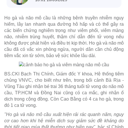
Ho gà và não mô cầu là những bệnh truyền nhiễm nguy
hiểm, lây lan nhanh qua đường hô hấp và có thể gây ra
các biến chứng nghiêm trọng như viêm phổi, viêm màng
não, nhiễm trùng huyết, thậm chí dẫn đến tử vong nếu
không được phát hiện và điều trị kịp thời. Ho gà và não mô
cầu đã có vắc xin phòng ngừa, người dân cần chủ động
tiêm vắc xin từ sớm, bảo vệ sức khỏe lâu dài.
BS.CKI Bạch Thị Chính, Giám đốc Y khoa, Hệ thống tiêm
chủng VNVC, cho biết như trên, trong bối cảnh Bà Rịa -
Vũng Tàu ghi nhận bé trai 36 tháng tuổi tử vong do não mô
cầu, TP.HCM và Đồng Nai cũng có ca mắc, ghi nhận ổ
dịch trong cộng đồng. Còn Cao Bằng có 4 ca ho gà, trong
đó 1 ca tử vong.
"Ho gà và não mô cầu xuất hiện rải rác quanh năm, nguy
cơ cao hơn khi hệ miễn dịch suy giảm sức đề kháng do
thời tiết giao mùa thất thường như hiện nay"
, bác sĩ Chính