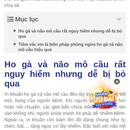
chia sẻ.
Mục lục
Ho gà và não mô cầu rất nguy hiểm nhưng dễ bị bỏ
qua
Tiêm vắc xin là biện pháp phòng ngừa ho gà và não
mô cầu hiệu quả
Ho gà và não mô cầu rất
nguy hiểm nhưng dễ bị bỏ
×
qua
Vi khuẩn ho gà và não mô cầu đều lây truyền qua dịch tiết
mũi, họng của người bệnh. Khi người bệnh ho, hắt hơi
hoặc nói chuyện, các giọt bắn chứa mầm bệnh phát tán
vào không khí, người khỏe mạnh hít phải dễ nhiễm bệnh.
Ngoài ra, vi khuẩn còn bám lên đồ dùng chung như ly,
chén, bát…, tăng nguy cơ lây nhiễm. Đặc biệt với não mô