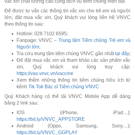
vắc xin chất lượng cao cùng dịch vụ tiêm chủng hiện đại.
Để được tư vấn các thông tin vắc xin cho trẻ em và người
lớn, đặt mua vắc xin, Quý khách vui lòng liên hệ VNVC
theo thông tin sau:
Hotline: 028 7102 6595;
Fanpage: VNVC –
Trung tâm Tiêm chủng Trẻ em và
Người lớn
;
Tra cứu trung tâm tiêm chủng VNVC gần nhất
tại đây
;
Để đặt mua vắc xin và tham khảo các sản phẩm vắc
xin, Quý khách vui lòng truy cập:
https://vax.vnvc.vn/vaccine
Xem thêm những thông tin tiêm chủng hữu ích từ
kênh
Tik Tok Bác sĩ Tiêm chủng VNVC
Quý Khách hàng có thể tải VNVC Mobile App dễ dàng
bằng 2 link sau:
IOS (iPhone, iPad…):
https://bit.ly/VNVC_APPSTORE
Android (Oppo, Samsung, Sony…):
https://bit.ly/VNVC_GGPLAY