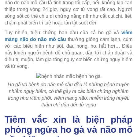
não do não mô cầu là tình trạng tối cấp, nếu không kịp can
thiệp trong vòng 24 giờ, nguy cơ tử vong rất cao. Người
sống sót có thể chịu di chứng nặng nề như cắt cụt chi, liệt,
chậm phát triển trí tuệ hoặc tàn tật suốt đời.
Tuy nhiên, triệu chứng ban đầu của cả ho gà và
viêm
màng não do não mô cầu
thường giống cảm lạnh, cúm
với các biểu hiện như sốt, đau họng, ho, hắt hơi… Điều
này khiến người bệnh dễ chủ quan, dẫn tới chẩn đoán và
điều trị muộn, làm gia tăng nguy cơ biến chứng nguy hiểm
và tử vong.
Ho gà và bệnh do não mô cầu đều là những bệnh truyền
nhiễm nguy hiểm, có thể gây ra các biến chứng nghiêm
trọng như viêm phổi, viêm màng não, nhiễm trùng huyết,
thậm chí dẫn đến tử vong
Tiêm vắc xin là biện pháp
phòng ngừa ho gà và não mô