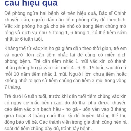
cầu hiệu quả
Để phòng ngừa hai bệnh kể trên hiệu quả, Bác sĩ Chính
khuyến cáo, người dân cần tiêm phòng đầy đủ theo lịch.
Vắc xin phòng ho gà cho trẻ nhỏ có trong tiêm chủng mở
rộng và dịch vụ như 5 trong 1, 6 trong 1, có thể tiêm sớm
nhất từ 6 tuần tuổi.
Kháng thể từ vắc xin ho gà giảm dần theo thời gian, trẻ em
và người lớn cần tiêm nhắc lại để củng cố miễn dịch
phòng bệnh. Trẻ cần tiêm nhắc 1 mũi vắc xin có thành
phần phòng ho gà vào các mốc 4 - 6, 9 - 15 tuổi, sau đó cứ
mỗi 10 năm tiêm nhắc 1 mũi. Người lớn chưa tiêm hoặc
không nhớ rõ lịch sử tiêm chủng cần tiêm 3 mũi trong vòng
7 tháng.
Trẻ dưới 6 tuần tuổi, trước khi đến tuổi tiêm chủng vắc xin
có nguy cơ mắc bệnh cao, do đó thai phụ được khuyến
cáo tiêm vắc xin bạch hầu - ho gà - uốn ván vào 3 tháng
giữa hoặc 3 tháng cuối thai kỳ để truyền kháng thể thụ
động bảo vệ bé. Các thành viên trong gia đình cũng nên rà
soát để tiêm chủng đầy đủ, tránh lây bệnh.