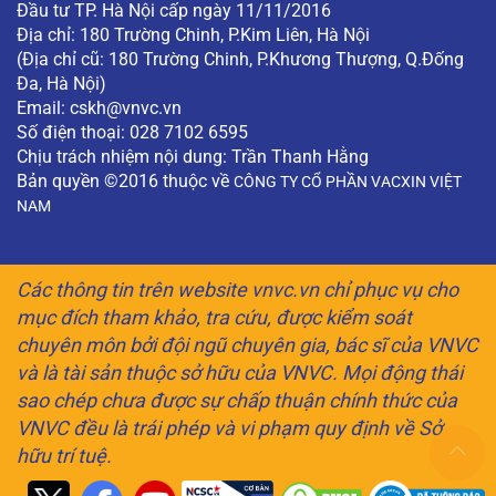
Đầu tư TP. Hà Nội cấp ngày 11/11/2016
Địa chỉ: 180 Trường Chinh, P.Kim Liên, Hà Nội
(Địa chỉ cũ: 180 Trường Chinh, P.Khương Thượng, Q.Đống
Đa, Hà Nội)
Email:
cskh@vnvc.vn
Số điện thoại: 028 7102 6595
Chịu trách nhiệm nội dung: Trần Thanh Hằng
Bản quyền ©2016 thuộc về
CÔNG TY CỔ PHẦN VACXIN VIỆT
NAM
Các thông tin trên website vnvc.vn chỉ phục vụ cho
mục đích tham khảo, tra cứu, được kiểm soát
chuyên môn bởi đội ngũ chuyên gia, bác sĩ của VNVC
và là tài sản thuộc sở hữu của VNVC. Mọi động thái
sao chép chưa được sự chấp thuận chính thức của
VNVC đều là trái phép và vi phạm quy định về Sở
hữu trí tuệ.