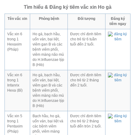
Tìm hiểu & Đăng ký tiêm vắc xin Ho gà
Tên vắc xin
Phòng bệnh
Đối tượng
Đăng ký
tiêm ngay
Vắc xin 6
Ho gà, bạch hầu,
Được chỉ định tiêm
trong 1
uốn ván, bại liệt,
cho trẻ từ 6 tuần
Hexaxim
viêm gan B và các
tuổi đến 2 tuổi.
(Pháp)
bệnh viêm phổi,
viêm màng não mủ
do H.Influenzae týp
B (Hib)
Vắc xin 6
Ho gà, bạch hầu,
Được chỉ định tiêm
trong 1
uốn ván, bại liệt,
cho trẻ từ 2 tháng
Infanrix
viêm gan B và các
đến 2 tuổi.
Hexa (Bỉ)
bệnh viêm phổi,
viêm màng não mủ
do H.Influenzae týp
B (Hib)
Vắc xin 5
Bạch hầu, ho gà,
Được chỉ định tiêm
trong 1
uốn ván, bại liệt và
cho trẻ từ 2 tháng
Pentaxim
các bệnh viêm
tuổi đến tròn 2 tuổi.
(Pháp)
phổi, viêm màng