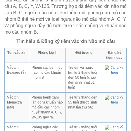
cầu A, B, C, Y, W-135. Trường hợp đã tiêm vắc xin não mô
cầu B, C, người dân nên tiêm thêm mũi phòng não mô cầu
nhóm B thế hệ mới và loại ngừa não mô cầu nhóm A, C, Y,
W phòng ngừa đầy đủ hơn trước các chủng vi khuẩn não
mô cầu nhóm B.
Tìm hiểu & Đăng ký tiêm vắc xin Não mô cầu
Tên vắc xin
Phòng bệnh
Đối tượng
Đăng ký
tiêm ngay
Vắc xin
Phòng các bệnh do
Trẻ em và người
Bexsero (Ý)
não mô cầu khuẩn
lớn từ 2 tháng tuổi
nhóm B
đến 50 tuổi (chưa
đến sinh nhật 51
tuổi)
Vắc xin
Phòng bệnh xâm
Trẻ từ 9 tháng đến
Menactra
lấn do vi khuẩn não
55 tuổi (trước sinh
(Mỹ)
mô cầu các nhóm
nhật lần thứ 56)
huyết thanh A, C, Y,
W-135 gây ra.
Vắc xin
Phòng ngừa các
Trẻ từ 2 tháng tuổi