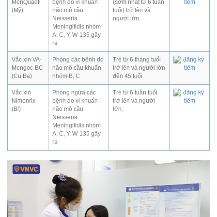
MenQuadfi
bệnh do vi khuẩn
(sớm nhất từ 6 tuần
(Mỹ)
não mô cầu
tuổi) trở lên và
Neisseria
người lớn
Meningitidis nhóm
A, C, Y, W-135 gây
ra
Vắc xin VA-
Phòng các bệnh do
Trẻ từ 6 tháng tuổi
Mengoc-BC
não mô cầu khuẩn
trở lên và người lớn
(Cu Ba)
nhóm B, C
đến 45 tuổi.
Vắc xin
Phòng ngừa các
Trẻ từ 6 tuần tuổi
Nimenrix
bệnh do vi khuẩn
trở lên và người
(Bỉ)
não mô cầu
lớn.
Neisseria
Meningitidis nhóm
A, C, Y, W-135 gây
ra