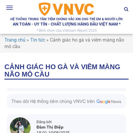
Toggle
navigation
HỆ THỐNG TRUNG TÂM TIÊM CHỦNG VẮC XIN CHO TRẺ EM & NGƯỜI LỚN
AN TOÀN - UY TÍN - CHẤT LƯỢNG HÀNG ĐẦU VIỆT NAM *
* Bình chọn của Vietnam Report 2025
Trang chủ
»
Tin tức
»
Cảnh giác ho gà và viêm màng não
mô cầu
CẢNH GIÁC HO GÀ VÀ VIÊM MÀNG
NÃO MÔ CẦU
Đăng bởi
Đàm Thị Điệp
18:01 10/05/2025