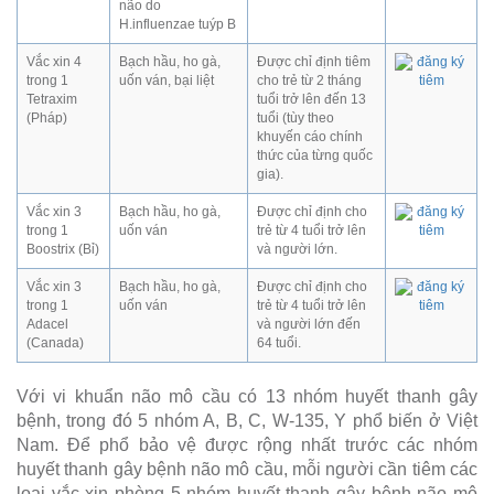
não do
H.influenzae tuýp B
Vắc xin 4
Bạch hầu, ho gà,
Được chỉ định tiêm
trong 1
uốn ván, bại liệt
cho trẻ từ 2 tháng
Tetraxim
tuổi trở lên đến 13
(Pháp)
tuổi (tùy theo
khuyến cáo chính
thức của từng quốc
gia).
Vắc xin 3
Bạch hầu, ho gà,
Được chỉ định cho
trong 1
uốn ván
trẻ từ 4 tuổi trở lên
Boostrix (Bỉ)
và người lớn.
Vắc xin 3
Bạch hầu, ho gà,
Được chỉ định cho
trong 1
uốn ván
trẻ từ 4 tuổi trở lên
Adacel
và người lớn đến
(Canada)
64 tuổi.
Với vi khuẩn não mô cầu có 13 nhóm huyết thanh gây
bệnh, trong đó 5 nhóm A, B, C, W-135, Y phổ biến ở Việt
Nam. Để phổ bảo vệ được rộng nhất trước các nhóm
huyết thanh gây bệnh não mô cầu, mỗi người cần tiêm các
loại vắc xin phòng 5 nhóm huyết thanh gây bệnh não mô