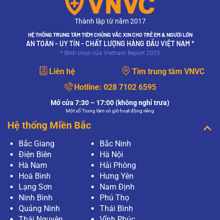
Thành lập từ năm 2017
HỆ THỐNG TRUNG TÂM TIÊM CHỦNG VẮC XIN CHO TRẺ EM & NGƯỜI LỚN
AN TOÀN - UY TÍN - CHẤT LƯỢNG HÀNG ĐẦU VIỆT NAM *
* Bình chọn của Vietnam Report 2025
Liên hệ
Tìm trung tâm VNVC
Hotline:
028 7102 6595
Mở cửa 7:30 – 17:00 (không nghỉ trưa)
Một số Trung tâm có giờ hoạt động riêng
Hệ thống Miền Bắc
Bắc Giang
Bắc Ninh
Điện Biên
Hà Nội
Hà Nam
Hải Phòng
Hoà Bình
Hưng Yên
Lạng Sơn
Nam Định
Ninh Bình
Phú Thọ
Quảng Ninh
Thái Bình
Thái Nguyên
Vĩnh Phúc