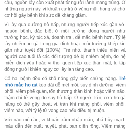
cầu, nguồn lây còn xuất phát từ người lành mang trùng. Ở
những người này, vi khuẩn cư trú ở vùng mũi, họng và chờ
cơ hội gây bệnh khi sức đề kháng giảm.
Vì lây qua đường hô hấp, những người tiếp xúc gần với
nguồn bệnh, đặc biệt ở môi trường đông người như
trường học, ký túc xá, doanh trại, dễ mắc bệnh hơn. Tỷ lệ
lây nhiễm ho gà trong gia đình hoặc môi trường khép kín
gần như tuyệt đối (100%). Trẻ nhỏ, thanh thiếu niên và
người cao tuổi là các đối tượng dễ bị nhiễm bệnh, do hệ
miễn dịch yếu hoặc vì thói quen tiếp xúc thân mật, tụ tập
đông người khiến nguy cơ lây lan tăng cao.
Cả hai bệnh đều có khả năng gây biến chứng nặng.
Trẻ
nhỏ mắc ho gà
kéo dài dễ mệt mỏi, suy dinh dưỡng, viêm
phổi, viêm phế quản, tổn thương thần kinh hoặc viêm não,
thậm chí tử vong do suy hô hấp. Ở người lớn, cơn ho gà
nặng có thể gây thoát vị, tràn khí màng phổi, viêm phổi,
viêm não, với tỷ lệ tử vong cao nếu điều trị muộn.
Với não mô cầu, vi khuẩn xâm nhập máu, phá hủy mạch
máu dẫn đến xuất huyết, phát ban diện rộng. Viêm màng