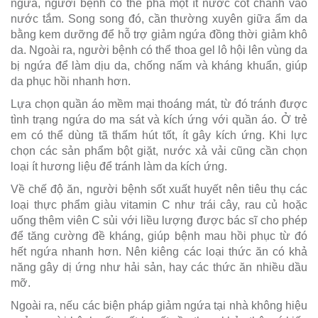
ngứa, người bệnh có thể pha một ít nước cốt chanh vào
nước tắm. Song song đó, cần thường xuyên giữa ẩm da
bằng kem dưỡng để hỗ trợ giảm ngứa đồng thời giảm khô
da. Ngoài ra, người bệnh có thể thoa gel lô hội lên vùng da
bị ngứa để làm dịu da, chống nấm và kháng khuẩn, giúp
da phục hồi nhanh hơn.
Lựa chọn quần áo mềm mại thoáng mát, từ đó tránh được
tình trạng ngứa do ma sát và kích ứng với quần áo. Ở trẻ
em có thể dùng tã thấm hút tốt, ít gây kích ứng. Khi lực
chọn các sản phẩm bột giặt, nước xả vải cũng cần chọn
loại ít hương liệu để tránh làm da kích ứng.
Về chế độ ăn, người bệnh sốt xuất huyết nên tiêu thụ các
loại thực phẩm giàu vitamin C như trái cây, rau củ hoặc
uống thêm viên C sủi với liều lượng được bác sĩ cho phép
để tăng cường đề kháng, giúp bệnh mau hồi phục từ đó
hết ngứa nhanh hơn. Nên kiêng các loại thức ăn có khả
năng gây dị ứng như hải sản, hay các thức ăn nhiều dầu
mỡ.
Ngoài ra, nếu các biện pháp giảm ngứa tại nhà không hiệu