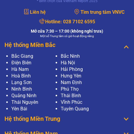
* Bình chọn của Vietnam Report 2025
Liên hệ
Tìm trung tâm VNVC
Hotline:
028 7102 6595
Mở cửa 7:30 – 17:00 (không nghỉ trưa)
Một số Trung tâm có giờ hoạt động riêng
Hệ thống Miền Bắc
Bắc Giang
Bắc Ninh
Điện Biên
Hà Nội
Hà Nam
Hải Phòng
Hoà Bình
Hưng Yên
Lạng Sơn
Nam Định
Ninh Bình
Phú Thọ
Quảng Ninh
Thái Bình
Thái Nguyên
Vĩnh Phúc
Yên Bái
Tuyên Quang
Hệ thống Miền Trung
Hệ thống Miền Nam