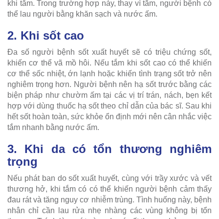
khi tắm. Trong trường hợp này, thay vì tắm, người bệnh có
thể lau người bằng khăn sạch và nước ấm.
2. Khi sốt cao
Đa số người bệnh sốt xuất huyết sẽ có triệu chứng sốt,
khiến cơ thể vã mồ hôi. Nếu tắm khi sốt cao có thể khiến
cơ thể sốc nhiệt, ớn lạnh hoặc khiến tình trạng sốt trở nên
nghiêm trọng hơn. Người bệnh nên hạ sốt trước bằng các
biện pháp như chườm ấm tại các vị trí trán, nách, bẹn kết
hợp với dùng thuốc hạ sốt theo chỉ dẫn của bác sĩ. Sau khi
hết sốt hoàn toàn, sức khỏe ổn định mới nên cân nhắc việc
tắm nhanh bằng nước ấm.
3. Khi da có tổn thương nghiêm
trọng
Nếu phát ban do sốt xuất huyết, cùng với trầy xước và vết
thương hở, khi tắm có có thể khiến người bệnh cảm thấy
đau rát và tăng nguy cơ nhiễm trùng. Tình huống này, bệnh
nhân chỉ cần lau rửa nhẹ nhàng các vùng không bị tổn