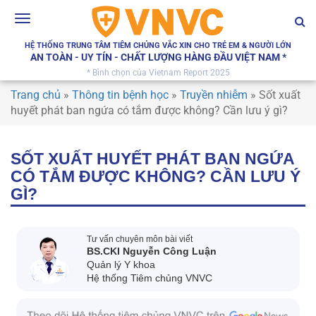
Toggle
navigation
HỆ THỐNG TRUNG TÂM TIÊM CHỦNG VẮC XIN CHO TRẺ EM & NGƯỜI LỚN
AN TOÀN - UY TÍN - CHẤT LƯỢNG HÀNG ĐẦU VIỆT NAM *
* Bình chọn của Vietnam Report 2025
Trang chủ
»
Thông tin bệnh học
»
Truyền nhiễm
»
Sốt xuất
huyết phát ban ngứa có tắm được không? Cần lưu ý gì?
SỐT XUẤT HUYẾT PHÁT BAN NGỨA
CÓ TẮM ĐƯỢC KHÔNG? CẦN LƯU Ý
GÌ?
Tư vấn chuyên môn bài viết
BS.CKI Nguyễn Công Luận
Quản lý Y khoa
Hệ thống Tiêm chủng VNVC