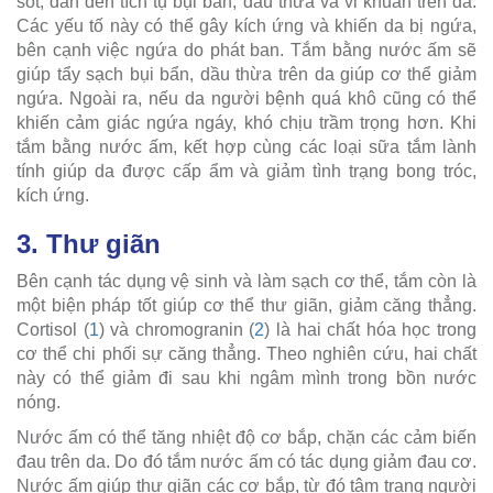
sốt, dẫn đến tích tụ bụi bẩn, dầu thừa và vi khuẩn trên da.
Các yếu tố này có thể gây kích ứng và khiến da bị ngứa,
bên cạnh việc ngứa do phát ban. Tắm bằng nước ấm sẽ
giúp tẩy sạch bụi bẩn, dầu thừa trên da giúp cơ thể giảm
ngứa. Ngoài ra, nếu da người bệnh quá khô cũng có thể
khiến cảm giác ngứa ngáy, khó chịu trầm trọng hơn. Khi
tắm bằng nước ấm, kết hợp cùng các loại sữa tắm lành
tính giúp da được cấp ẩm và giảm tình trạng bong tróc,
kích ứng.
3. Thư giãn
Bên cạnh tác dụng vệ sinh và làm sạch cơ thể, tắm còn là
một biện pháp tốt giúp cơ thể thư giãn, giảm căng thẳng.
Cortisol (
1
) và chromogranin (
2
) là hai chất hóa học trong
cơ thể chi phối sự căng thẳng. Theo nghiên cứu, hai chất
này có thể giảm đi sau khi ngâm mình trong bồn nước
nóng.
Nước ấm có thể tăng nhiệt độ cơ bắp, chặn các cảm biến
đau trên da. Do đó tắm nước ấm có tác dụng giảm đau cơ.
Nước ấm giúp thư giãn các cơ bắp, từ đó tâm trạng người