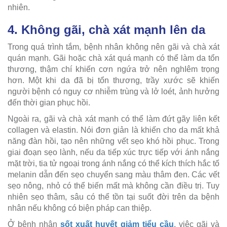
nhiên.
4. Không gãi, chà xát mạnh lên da
Trong quá trình tắm, bệnh nhân không nên gãi và chà xát
quán mạnh. Gãi hoặc chà xát quá mạnh có thể làm da tổn
thương, thậm chí khiến cơn ngứa trở nên nghIêm trọng
hơn. Một khi da đã bị tổn thương, trầy xước sẽ khiến
người bệnh có nguy cơ nhiễm trùng và lở loét, ảnh hưởng
đến thời gian phục hồi.
Ngoài ra, gãi và chà xát mạnh có thể làm đứt gãy liên kết
collagen và elastin. Nói đơn giản là khiến cho da mất khả
năng đàn hồi, tạo nên những vết sẹo khó hồi phục. Trong
giai đoạn sẹo lành, nếu da tiếp xúc trực tiếp với ánh nắng
mặt trời, tia tử ngoại trong ánh nắng có thể kích thích hắc tố
melanin dẫn đến sẹo chuyển sang màu thâm đen. Các vết
sẹo nông, nhỏ có thể biến mất mà không cần điều trị. Tuy
nhiên sẹo thâm, sâu có thể tồn tại suốt đời trên da bệnh
nhân nếu không có biện pháp can thiệp.
Ở bệnh nhân
sốt xuất huyết giảm tiểu cầu
, việc gãi và