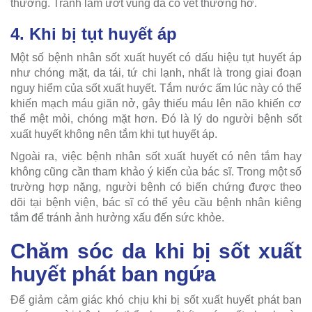
thương. Tránh làm ướt vùng da có vết thương hở.
4. Khi bị tụt huyết áp
Một số bệnh nhân sốt xuất huyết có dấu hiệu tụt huyết áp
như chóng mặt, da tái, tứ chi lạnh, nhất là trong giai đoạn
nguy hiểm của sốt xuất huyết. Tắm nước ấm lúc này có thể
khiến mạch máu giãn nở, gây thiếu máu lên não khiến cơ
thể mệt mỏi, chóng mặt hơn. Đó là lý do người bệnh sốt
xuất huyết không nên tắm khi tụt huyết áp.
Ngoài ra, việc bệnh nhân sốt xuất huyết có nên tắm hay
không cũng cần tham khảo ý kiến của bác sĩ. Trong một số
trường hợp nặng, người bệnh có biến chứng được theo
dõi tại bệnh viện, bác sĩ có thể yêu cầu bệnh nhân kiêng
tắm để tránh ảnh hưởng xấu đến sức khỏe.
Chăm sóc da khi bị sốt xuất
huyết phát ban ngứa
Để giảm cảm giác khó chịu khi bị sốt xuất huyết phát ban