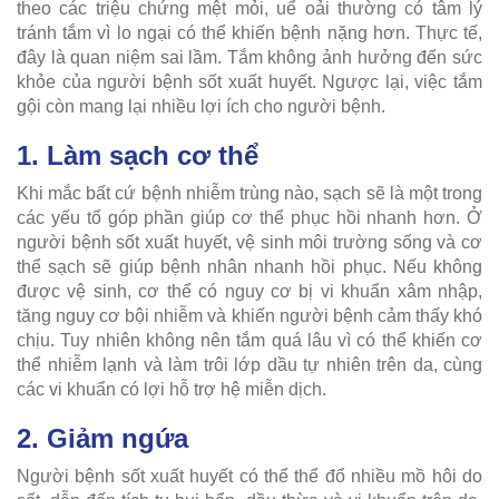
theo các triệu chứng mệt mỏi, uể oải thường có tâm lý
tránh tắm vì lo ngại có thể khiến bệnh nặng hơn. Thực tế,
đây là quan niệm sai lầm. Tắm không ảnh hưởng đến sức
khỏe của người bệnh sốt xuất huyết. Ngược lại, việc tắm
gội còn mang lại nhiều lợi ích cho người bệnh.
1. Làm sạch cơ thể
Khi mắc bất cứ bệnh nhiễm trùng nào, sạch sẽ là một trong
các yếu tố góp phần giúp cơ thể phục hồi nhanh hơn. Ở
người bệnh sốt xuất huyết, vệ sinh môi trường sống và cơ
thể sạch sẽ giúp bệnh nhân nhanh hồi phục. Nếu không
được vệ sinh, cơ thể có nguy cơ bị vi khuẩn xâm nhập,
tăng nguy cơ bội nhiễm và khiến người bệnh cảm thấy khó
chịu. Tuy nhiên không nên tắm quá lâu vì có thể khiến cơ
thể nhiễm lạnh và làm trôi lớp dầu tự nhiên trên da, cùng
các vi khuẩn có lợi hỗ trợ hệ miễn dịch.
2. Giảm ngứa
Người bệnh sốt xuất huyết có thể thể đổ nhiều mồ hôi do