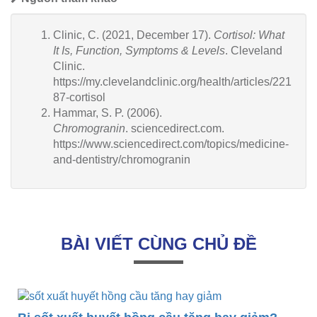
Clinic, C. (2021, December 17).
Cortisol: What
It Is, Function, Symptoms & Levels
. Cleveland
Clinic.
https://my.clevelandclinic.org/health/articles/221
87-cortisol
Hammar, S. P. (2006).
Chromogranin
. sciencedirect.com.
https://www.sciencedirect.com/topics/medicine-
and-dentistry/chromogranin
BÀI VIẾT CÙNG CHỦ ĐỀ