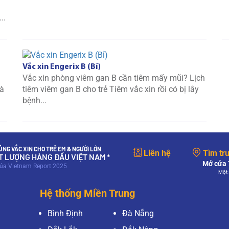
..
Vắc xin Engerix B (Bỉ)
Vắc xin phòng viêm gan B cần tiêm mấy mũi? Lịch
là
tiêm viêm gan B cho trẻ Tiêm vắc xin rồi có bị lây
bệnh...
NG VẮC XIN CHO TRẺ EM & NGƯỜI LỚN
Liên hệ
Tìm tr
ẤT LƯỢNG HÀNG ĐẦU VIỆT NAM *
Mở cửa 7
của Vietnam Report 2025
Một 
Hệ thống Miền Trung
Bình Định
Đà Nẵng