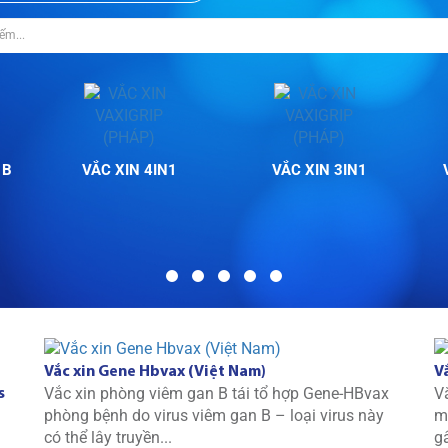
 B
VẮC XIN 4IN1
VẮC XIN 3IN1
Vắc xin Gene Hbvax (Việt Nam)
V
Vắc xin phòng viêm gan B tái tổ hợp Gene-HBvax
V
s
phòng bệnh do virus viêm gan B – loại virus này
m
có thể lây truyền...
g