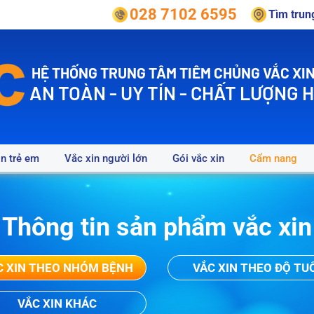
028 7102 6595
Tìm tru
HỆ THỐNG TRUNG TÂM TIÊM CHỦNG VẮC XIN
AN TOÀN - UY TÍN - CHẤT LƯỢNG 
in trẻ em
Vắc xin người lớn
Gói vắc xin
Cẩm nang
Thông tin sản phẩm vắc xin
C XIN THEO NHÓM BỆNH
VẮC XIN THEO ĐỘ TU
VẮC XIN KHÁC