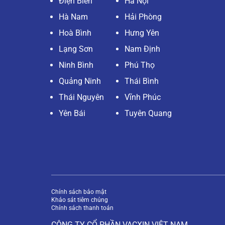
Điện Biên
Hà Nội
Hà Nam
Hải Phòng
Hoà Bình
Hưng Yên
Lạng Sơn
Nam Định
Ninh Bình
Phú Thọ
Quảng Ninh
Thái Bình
Thái Nguyên
Vĩnh Phúc
Yên Bái
Tuyên Quang
Chính sách bảo mật
Khảo sát tiêm chủng
Chính sách thanh toán
CÔNG TY CỔ PHẦN VACXIN VIỆT NAM