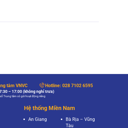
ung tâm VNVC
Hotline:
028 7102 6595
:30 – 17:00 (không nghỉ trưa)
số Trung tâm có giờ hoạt động riêng
Hệ thống Miền Nam
An Giang
Bà Rịa – Vũng
Tàu