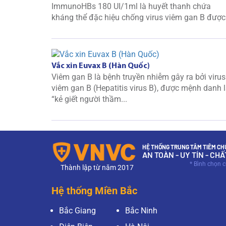
ImmunoHBs 180 UI/1ml là huyết thanh chứa
kháng thể đặc hiệu chống virus viêm gan B được.
Vắc xin Euvax B (Hàn Quốc)
Viêm gan B là bệnh truyền nhiễm gây ra bởi virus
viêm gan B (Hepatitis virus B), được mệnh danh 
“kẻ giết người thầm...
HỆ THỐNG TRUNG TÂM TIÊM CHỦ
AN TOÀN - UY TÍN - CH
* Bình chọn 
Thành lập từ năm 2017
Hệ thống Miền Bắc
Bắc Giang
Bắc Ninh