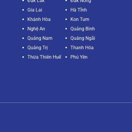
Đắk Lắk
Đắk Nông
Gia Lai
Hà Tĩnh
Khánh Hòa
Kon Tum
Nghệ An
Quảng Bình
Quảng Nam
Quảng Ngãi
Quảng Trị
Thanh Hóa
Thừa Thiên Huế
Phú Yên