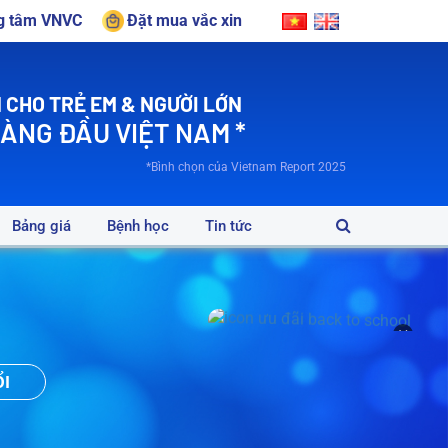
ng tâm VNVC
Đặt mua vắc xin
 CHO TRẺ EM & NGƯỜI LỚN
HÀNG ĐẦU VIỆT NAM *
*Bình chọn của Vietnam Report 2025
Bảng giá
Bệnh học
Tin tức
×
ỔI