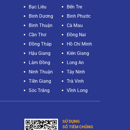
Bạc Liêu
Bến Tre
Bình Dương
Bình Phước
Bình Thuận
Cà Mau
Cần Thơ
Đồng Nai
Đồng Tháp
Hồ Chí Minh
Hậu Giang
Kiên Giang
Lâm Đồng
Long An
Ninh Thuận
Tây Ninh
Tiền Giang
Trà Vinh
Sóc Trăng
Vĩnh Long
SỬ DỤNG
SỔ TIÊM CHỦNG